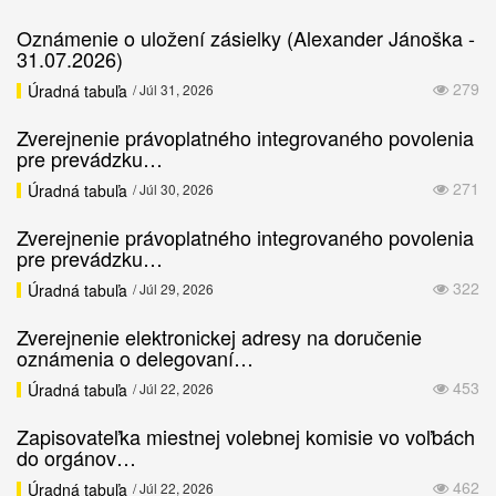
Oznámenie o uložení zásielky (Alexander Jánoška -
31.07.2026)
279
Úradná tabuľa
/ Júl 31, 2026
Zverejnenie právoplatného integrovaného povolenia
pre prevádzku…
271
Úradná tabuľa
/ Júl 30, 2026
Zverejnenie právoplatného integrovaného povolenia
pre prevádzku…
322
Úradná tabuľa
/ Júl 29, 2026
Zverejnenie elektronickej adresy na doručenie
oznámenia o delegovaní…
453
Úradná tabuľa
/ Júl 22, 2026
Zapisovateľka miestnej volebnej komisie vo voľbách
do orgánov…
462
Úradná tabuľa
/ Júl 22, 2026