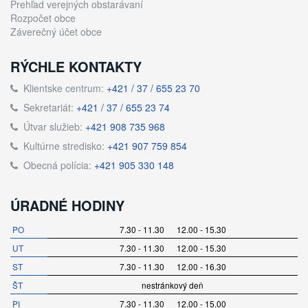
Prehľad verejných obstarávaní
Rozpočet obce
Záverečný účet obce
RÝCHLE KONTAKTY
Klientske centrum:
+421 / 37 / 655 23 70
Sekretariát:
+421 / 37 / 655 23 74
Útvar služieb:
+421 908 735 968
Kultúrne stredisko:
+421 907 759 854
Obecná polícia:
+421 905 330 148
ÚRADNÉ HODINY
PO
7.30 - 11.30 12.00 - 15.30
UT
7.30 - 11.30 12.00 - 15.30
ST
7.30 - 11.30 12.00 - 16.30
ŠT
nestránkový deň
PI
7.30 - 11.30 12.00 - 15.00