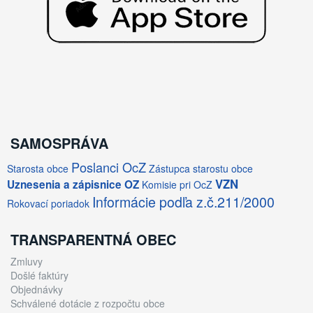
SAMOSPRÁVA
Poslanci OcZ
Starosta obce
Zástupca starostu obce
VZN
Uznesenia a zápisnice OZ
Komisie pri OcZ
Informácie podľa z.č.211/2000
Rokovací poriadok
TRANSPARENTNÁ OBEC
Zmluvy
Došlé faktúry
Objednávky
Schválené dotácie z rozpočtu obce