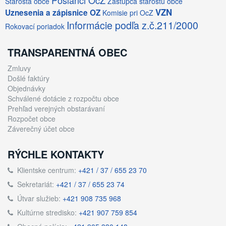
Poslanci OcZ
Starosta obce
Zástupca starostu obce
VZN
Uznesenia a zápisnice OZ
Komisie pri OcZ
Informácie podľa z.č.211/2000
Rokovací poriadok
TRANSPARENTNÁ OBEC
Zmluvy
Došlé faktúry
Objednávky
Schválené dotácie z rozpočtu obce
Prehľad verejných obstarávaní
Rozpočet obce
Záverečný účet obce
RÝCHLE KONTAKTY
Klientske centrum:
+421 / 37 / 655 23 70
Sekretariát:
+421 / 37 / 655 23 74
Útvar služieb:
+421 908 735 968
Kultúrne stredisko:
+421 907 759 854