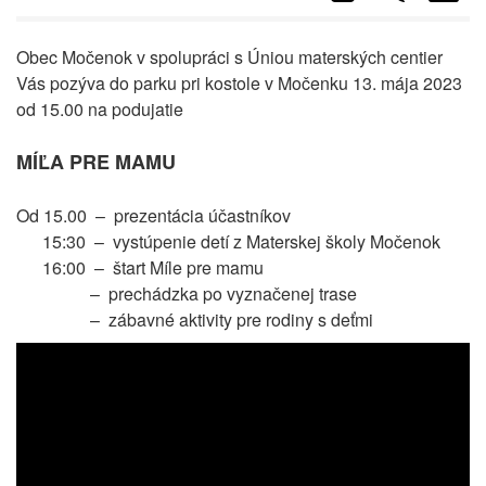
Obec Močenok v spolupráci s Úniou materských centier
Vás pozýva do parku pri kostole v Močenku 13. mája 2023
od 15.00 na podujatie
MÍĽA PRE MAMU
Od 15.00 – prezentácia účastníkov
15:30
–
vystúpenie detí z Materskej školy Močenok
16:00
–
štart Míle pre mamu
–
prechádzka po vyznačenej trase
–
zábavné aktivity pre rodiny s deťmi