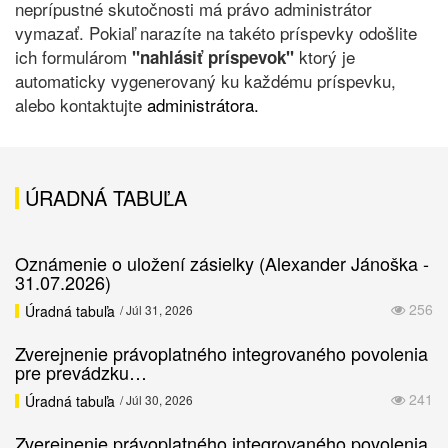
neprípustné skutočnosti má právo administrátor
vymazať. Pokiaľ narazíte na takéto príspevky odošlite
ich formulárom
ktorý je
"nahlásiť príspevok"
automaticky vygenerovaný ku každému príspevku,
alebo kontaktujte
administrátora.
ÚRADNÁ TABUĽA
Oznámenie o uložení zásielky (Alexander Jánoška -
31.07.2026)
256
Úradná tabuľa
/ Júl 31, 2026
Zverejnenie právoplatného integrovaného povolenia
pre prevádzku…
241
Úradná tabuľa
/ Júl 30, 2026
Zverejnenie právoplatného integrovaného povolenia