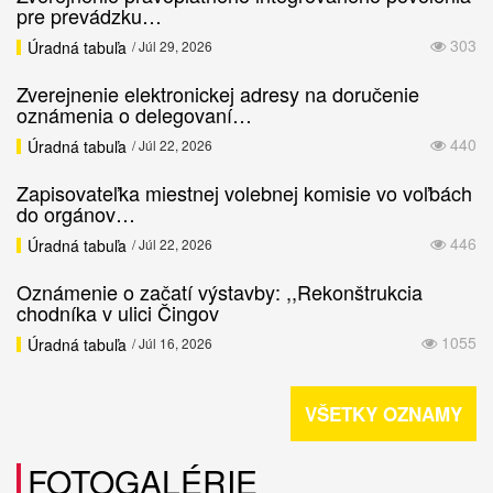
pre prevádzku…
303
Úradná tabuľa
/ Júl 29, 2026
Zverejnenie elektronickej adresy na doručenie
oznámenia o delegovaní…
440
Úradná tabuľa
/ Júl 22, 2026
Zapisovateľka miestnej volebnej komisie vo voľbách
do orgánov…
446
Úradná tabuľa
/ Júl 22, 2026
Oznámenie o začatí výstavby: ,,Rekonštrukcia
chodníka v ulici Čingov
1055
Úradná tabuľa
/ Júl 16, 2026
VŠETKY OZNAMY
FOTOGALÉRIE