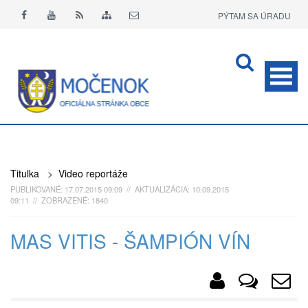
PÝTAM SA ÚRADU
APLIKÁCIA O+
Titulka
>
Video reportáže
PUBLIKOVANÉ: 17.07.2015 09:09 // AKTUALIZÁCIA: 10.09.2015
09:11 // ZOBRAZENÉ: 1840
MAS VITIS - ŠAMPIÓN VÍN