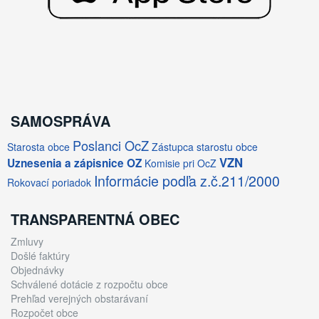
SAMOSPRÁVA
Poslanci OcZ
Starosta obce
Zástupca starostu obce
VZN
Uznesenia a zápisnice OZ
Komisie pri OcZ
Informácie podľa z.č.211/2000
Rokovací poriadok
TRANSPARENTNÁ OBEC
Zmluvy
Došlé faktúry
Objednávky
Schválené dotácie z rozpočtu obce
Prehľad verejných obstarávaní
Rozpočet obce