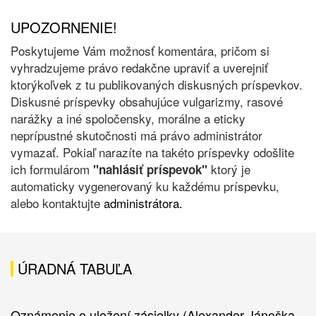
UPOZORNENIE!
Poskytujeme Vám možnosť komentára, pričom si
vyhradzujeme právo redakčne upraviť a uverejniť
ktorýkoľvek z tu publikovaných diskusných príspevkov.
Diskusné príspevky obsahujúce vulgarizmy, rasové
narážky a iné spoločensky, morálne a eticky
neprípustné skutočnosti má právo administrátor
vymazať. Pokiaľ narazíte na takéto príspevky odošlite
ich formulárom
ktorý je
"nahlásiť príspevok"
automaticky vygenerovaný ku každému príspevku,
alebo kontaktujte
administrátora.
ÚRADNÁ TABUĽA
Oznámenie o uložení zásielky (Alexander Jánoška -