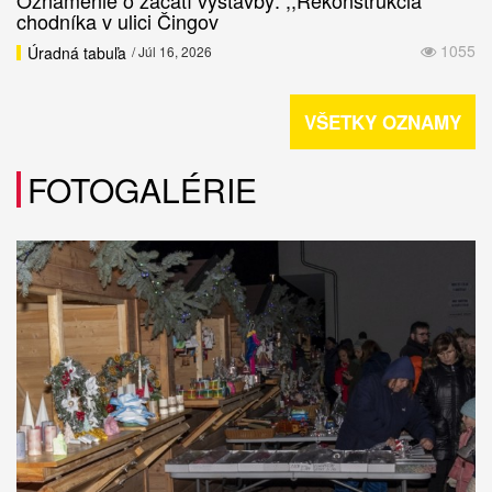
Oznámenie o začatí výstavby: ,,Rekonštrukcia
chodníka v ulici Čingov
1055
Úradná tabuľa
/ Júl 16, 2026
VŠETKY OZNAMY
FOTOGALÉRIE