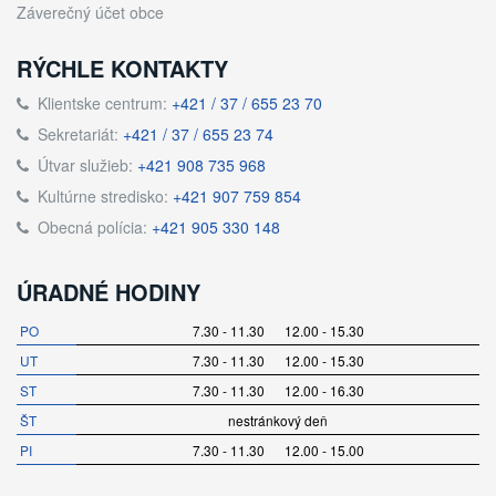
Záverečný účet obce
RÝCHLE KONTAKTY
Klientske centrum:
+421 / 37 / 655 23 70
Sekretariát:
+421 / 37 / 655 23 74
Útvar služieb:
+421 908 735 968
Kultúrne stredisko:
+421 907 759 854
Obecná polícia:
+421 905 330 148
ÚRADNÉ HODINY
PO
7.30 - 11.30 12.00 - 15.30
UT
7.30 - 11.30 12.00 - 15.30
ST
7.30 - 11.30 12.00 - 16.30
ŠT
nestránkový deň
PI
7.30 - 11.30 12.00 - 15.00