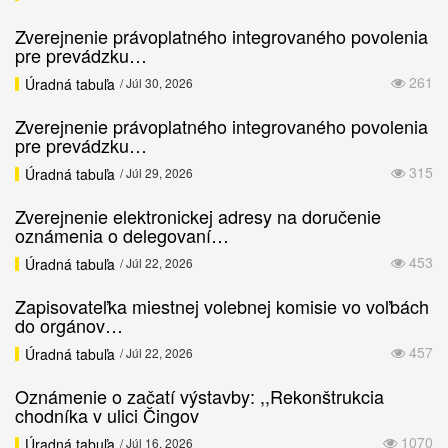
Zverejnenie právoplatného integrovaného povolenia
pre prevádzku…
261
Úradná tabuľa
/ Júl 30, 2026
Zverejnenie právoplatného integrovaného povolenia
pre prevádzku…
315
Úradná tabuľa
/ Júl 29, 2026
Zverejnenie elektronickej adresy na doručenie
oznámenia o delegovaní…
453
Úradná tabuľa
/ Júl 22, 2026
Zapisovateľka miestnej volebnej komisie vo voľbách
do orgánov…
457
Úradná tabuľa
/ Júl 22, 2026
Oznámenie o začatí výstavby: ,,Rekonštrukcia
chodníka v ulici Čingov
1070
Úradná tabuľa
/ Júl 16, 2026