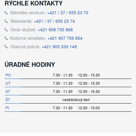
RÝCHLE KONTAKTY
Klientske centrum:
+421 / 37 / 655 23 70
Sekretariát:
+421 / 37 / 655 23 74
Útvar služieb:
+421 908 735 968
Kultúrne stredisko:
+421 907 759 854
Obecná polícia:
+421 905 330 148
ÚRADNÉ HODINY
PO
7.30 - 11.30 12.00 - 15.30
UT
7.30 - 11.30 12.00 - 15.30
ST
7.30 - 11.30 12.00 - 16.30
ŠT
nestránkový deň
PI
7.30 - 11.30 12.00 - 15.00