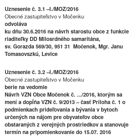
Uznesenie č. 3.1 –I./MOZ/2016
Obecné zastupiteľstvo v Močenku
odvoláva
ku dňu 30.6.2016 na návrh starostu obce z funkcie
riaditeľky DD Milosrdného samaritána,
sv. Gorazda 569/30, 951 31 Močenok, Mgr. Janu
Tomasovszkú, Levice
Uznesenie č. 3.2 –I./MOZ/2016
Obecné zastupiteľstvo v Močenku
berie na vedomie
Návrh VZN Obce Močenok č. .../2016, ktorým sa
mení a dopĺňa VZN č. 9/2013 – časť Príloha č. 1 o
podmienkach prideľovania a bývania v bytoch
určených na nájom pre obyvateľov obce
obstaraných z verejných prostriedkov a stanovuje
termín na pripomienkovanie do 15.07. 2016