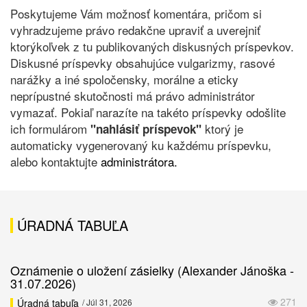
Poskytujeme Vám možnosť komentára, pričom si
vyhradzujeme právo redakčne upraviť a uverejniť
ktorýkoľvek z tu publikovaných diskusných príspevkov.
Diskusné príspevky obsahujúce vulgarizmy, rasové
narážky a iné spoločensky, morálne a eticky
neprípustné skutočnosti má právo administrátor
vymazať. Pokiaľ narazíte na takéto príspevky odošlite
ich formulárom
ktorý je
"nahlásiť príspevok"
automaticky vygenerovaný ku každému príspevku,
alebo kontaktujte
administrátora.
ÚRADNÁ TABUĽA
Oznámenie o uložení zásielky (Alexander Jánoška -
31.07.2026)
271
Úradná tabuľa
/ Júl 31, 2026