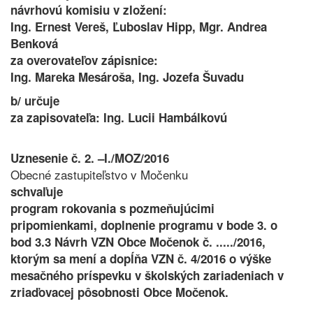
návrhovú komisiu v zložení:
Ing. Ernest Vereš, Ľuboslav Hipp, Mgr. Andrea
Benková
za overovateľov zápisnice:
Ing. Mareka Mesároša, Ing. Jozefa Šuvadu
b/ určuje
za zapisovateľa: Ing. Lucii Hambálkovú
Uznesenie č. 2. –I./MOZ/2016
Obecné zastupiteľstvo v Močenku
schvaľuje
program rokovania s pozmeňujúcimi
pripomienkami, doplnenie programu v bode 3. o
bod 3.3 Návrh VZN Obce Močenok č. ...../2016,
ktorým sa mení a dopĺňa VZN č. 4/2016 o výške
mesačného príspevku v školských zariadeniach v
zriaďovacej pôsobnosti Obce Močenok.