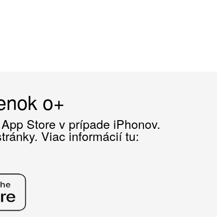
čenok o+
z App Store v prípade iPhonov.
ránky. Viac informácií tu: