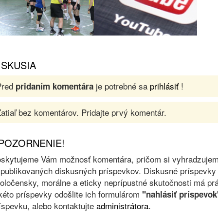
ISKUSIA
Pred
je potrebné sa
prihlásiť
!
pridaním komentára
atiaľ bez komentárov. Pridajte prvý komentár.
POZORNENIE!
skytujeme Vám možnosť komentára, pričom si vyhradzujeme 
 publikovaných diskusných príspevkov. Diskusné príspevky 
oločensky, morálne a eticky neprípustné skutočnosti má prá
kéto príspevky odošlite ich formulárom
"nahlásiť príspevok
íspevku, alebo kontaktujte
administrátora.