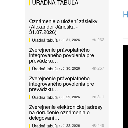
ÚRADNÁ TABUĽA
H
Oznámenie o uložení zásielky
(Alexander Jánoška -
31.07.2026)
262
Úradná tabuľa
/ Júl 31, 2026
Zverejnenie právoplatného
integrovaného povolenia pre
prevádzku…
257
Úradná tabuľa
/ Júl 30, 2026
Zverejnenie právoplatného
integrovaného povolenia pre
prevádzku…
311
Úradná tabuľa
/ Júl 29, 2026
Zverejnenie elektronickej adresy
na doručenie oznámenia o
delegovaní…
449
Úradná tabuľa
/ Júl 22, 2026