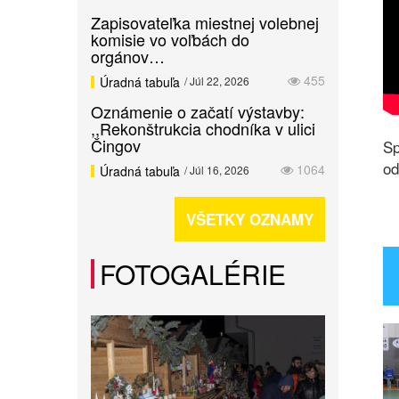
Zapisovateľka miestnej volebnej
komisie vo voľbách do
orgánov…
455
Úradná tabuľa
/ Júl 22, 2026
Oznámenie o začatí výstavby:
,,Rekonštrukcia chodníka v ulici
Čingov
Sp
od
1064
Úradná tabuľa
/ Júl 16, 2026
VŠETKY OZNAMY
FOTOGALÉRIE