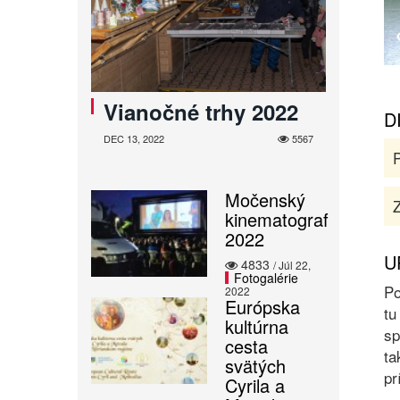
Vianočné trhy 2022
D
DEC 13, 2022
5567
Močenský
Z
kinematograf
2022
U
4833
/ Júl 22,
Fotogalérie
Po
2022
Európska
tu
kultúrna
sp
cesta
ta
svätých
pr
Cyrila a