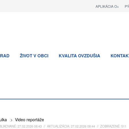
APLIKÁCIA O+
P
RAD
ŽIVOT V OBCI
KVALITA OVZDUŠIA
KONTAK
ulka
>
Video reportáže
LIKOVANÉ: 27.02.2026 08:43 // AKTUALIZÁCIA: 27.02.2026 08:44 // ZOBRAZENÉ: 511