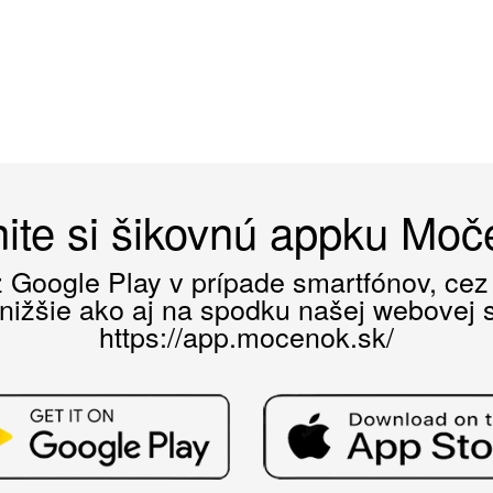
ite si šikovnú appku Mo
ez Google Play v prípade smartfónov, ce
 nižšie ako aj na spodku našej webovej st
https://app.mocenok.sk/