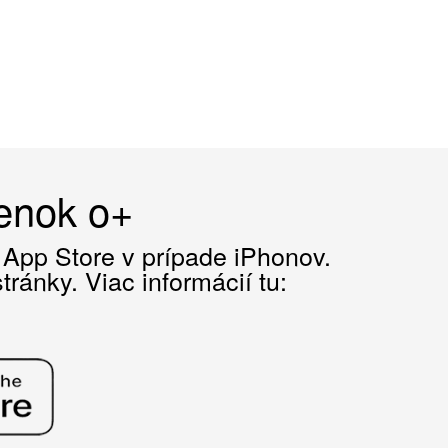
čenok o+
z App Store v prípade iPhonov.
ránky. Viac informácií tu: