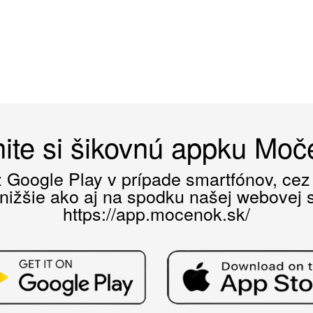
ite si šikovnú appku Mo
ez Google Play v prípade smartfónov, ce
 nižšie ako aj na spodku našej webovej st
https://app.mocenok.sk/