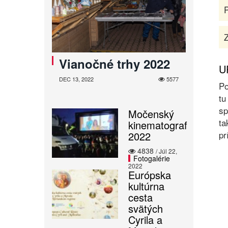
Z
Vianočné trhy 2022
U
DEC 13, 2022
5577
Po
tu
sp
Močenský
ta
kinematograf
pr
2022
4838
/ Júl 22,
Fotogalérie
2022
Európska
kultúrna
cesta
svätých
Cyrila a