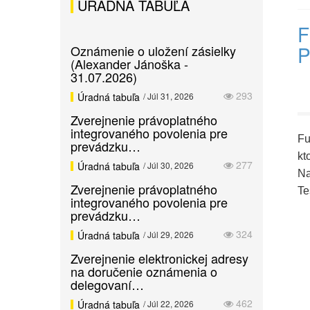
ÚRADNÁ TABUĽA
F
P
Oznámenie o uložení zásielky
(Alexander Jánoška -
31.07.2026)
293
Úradná tabuľa
/ Júl 31, 2026
Zverejnenie právoplatného
integrovaného povolenia pre
Fu
prevádzku…
kt
277
Úradná tabuľa
/ Júl 30, 2026
Na
Zverejnenie právoplatného
Te
integrovaného povolenia pre
prevádzku…
324
Úradná tabuľa
/ Júl 29, 2026
Zverejnenie elektronickej adresy
na doručenie oznámenia o
delegovaní…
462
Úradná tabuľa
/ Júl 22, 2026