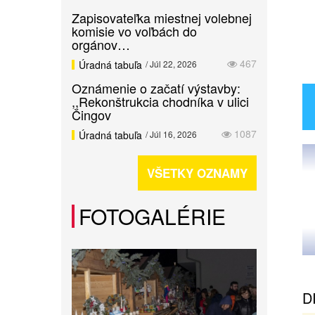
Zapisovateľka miestnej volebnej
komisie vo voľbách do
orgánov…
467
Úradná tabuľa
/ Júl 22, 2026
Oznámenie o začatí výstavby:
,,Rekonštrukcia chodníka v ulici
Čingov
1087
Úradná tabuľa
/ Júl 16, 2026
VŠETKY OZNAMY
FOTOGALÉRIE
D