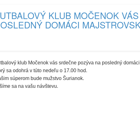
UTBALOVÝ KLUB MOČENOK VÁS
OSLEDNÝ DOMÁCI MAJSTROVSK
tbalový klub Močenok vás srdečne pozýva na posledný domáci m
orý sa odohrá v túto nedeľu o 17.00 hod.
šim súperom bude mužstvo Šurianok.
šíme sa na vašu návštevu.