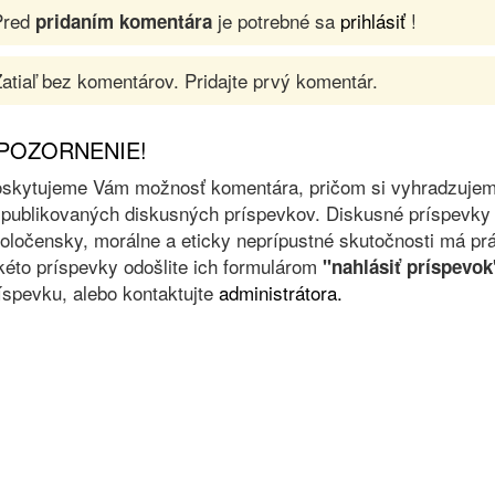
Pred
je potrebné sa
prihlásiť
!
pridaním komentára
atiaľ bez komentárov. Pridajte prvý komentár.
POZORNENIE!
skytujeme Vám možnosť komentára, pričom si vyhradzujeme 
 publikovaných diskusných príspevkov. Diskusné príspevky 
oločensky, morálne a eticky neprípustné skutočnosti má prá
kéto príspevky odošlite ich formulárom
"nahlásiť príspevok
íspevku, alebo kontaktujte
administrátora.