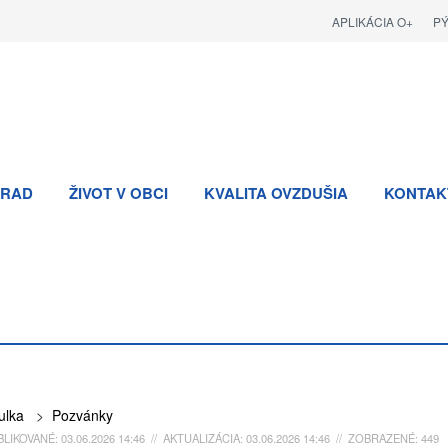
APLIKÁCIA O+
P
RAD
ŽIVOT V OBCI
KVALITA OVZDUŠIA
KONTAK
ulka
>
Pozvánky
LIKOVANÉ: 03.06.2026 14:46 // AKTUALIZÁCIA: 03.06.2026 14:46 // ZOBRAZENÉ: 449