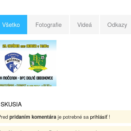
Všetko
Fotografie
Videá
Odkazy
ISKUSIA
Pred
je potrebné sa
prihlásiť
!
pridaním komentára