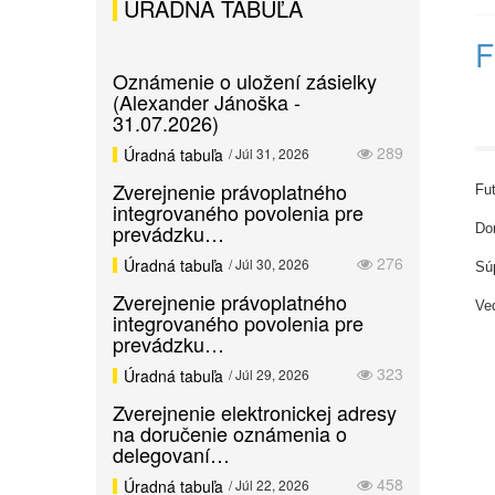
ÚRADNÁ TABUĽA
F
Oznámenie o uložení zásielky
(Alexander Jánoška -
31.07.2026)
289
Úradná tabuľa
/ Júl 31, 2026
Zverejnenie právoplatného
Fut
integrovaného povolenia pre
prevádzku…
Dor
276
Úradná tabuľa
/ Júl 30, 2026
Sú
Zverejnenie právoplatného
Ved
integrovaného povolenia pre
prevádzku…
323
Úradná tabuľa
/ Júl 29, 2026
Zverejnenie elektronickej adresy
na doručenie oznámenia o
delegovaní…
458
Úradná tabuľa
/ Júl 22, 2026