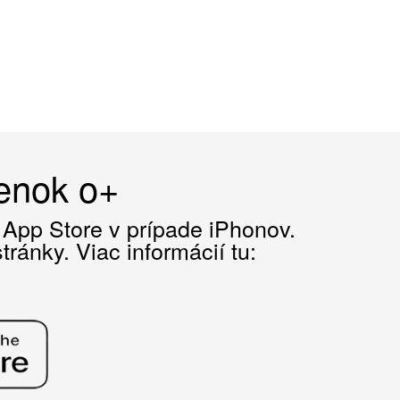
čenok o+
z App Store v prípade iPhonov.
ránky. Viac informácií tu: