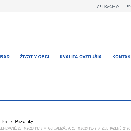
APLIKÁCIA O+
P
RAD
ŽIVOT V OBCI
KVALITA OVZDUŠIA
KONTAK
ulka
>
Pozvánky
LIKOVANÉ: 25.10.2023 13:48 // AKTUALIZÁCIA: 25.10.2023 13:49 // ZOBRAZENÉ: 2490