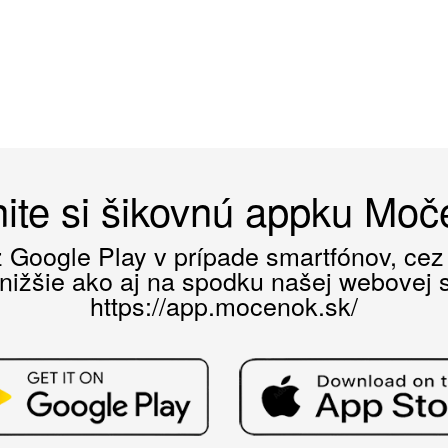
ite si šikovnú appku Mo
ez Google Play v prípade smartfónov, ce
 nižšie ako aj na spodku našej webovej st
https://app.mocenok.sk/