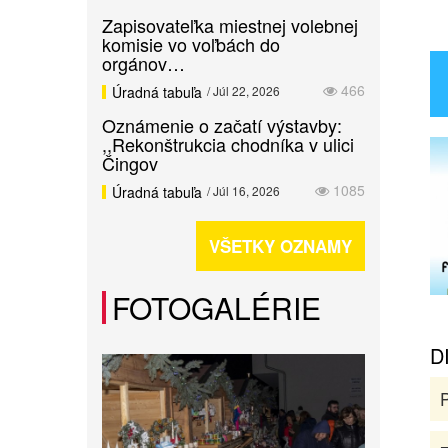
Zapisovateľka miestnej volebnej
komisie vo voľbách do
orgánov…
466
Úradná tabuľa
/ Júl 22, 2026
Oznámenie o začatí výstavby:
,,Rekonštrukcia chodníka v ulici
Čingov
1085
Úradná tabuľa
/ Júl 16, 2026
VŠETKY OZNAMY
FOTOGALÉRIE
D