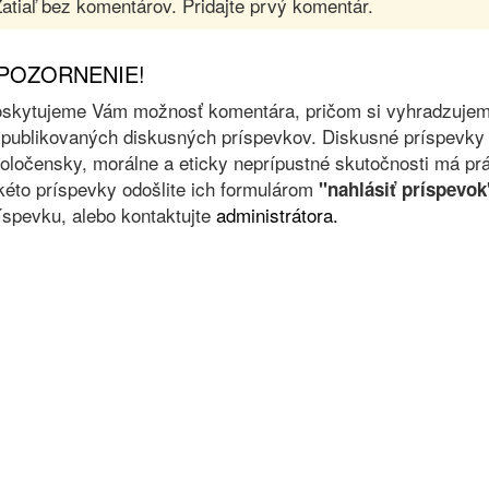
atiaľ bez komentárov. Pridajte prvý komentár.
POZORNENIE!
skytujeme Vám možnosť komentára, pričom si vyhradzujeme 
 publikovaných diskusných príspevkov. Diskusné príspevky 
oločensky, morálne a eticky neprípustné skutočnosti má prá
kéto príspevky odošlite ich formulárom
"nahlásiť príspevok
íspevku, alebo kontaktujte
administrátora.