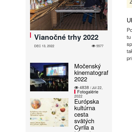
Z
U
Po
Vianočné trhy 2022
tu
sp
DEC 13, 2022
5577
ta
pr
Močenský
kinematograf
2022
4838
/ Júl 22,
Fotogalérie
2022
Európska
kultúrna
cesta
svätých
Cyrila a