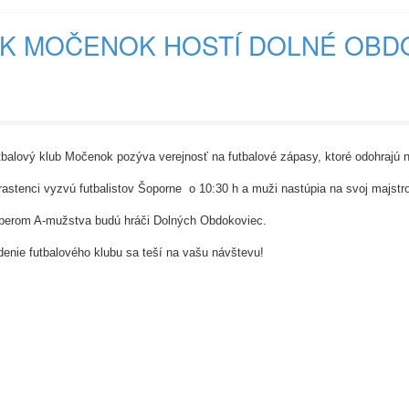
K MOČENOK HOSTÍ DOLNÉ OBD
balový klub Močenok pozýva verejnosť na futbalové zápasy, ktoré odohrajú na
astenci vyzvú futbalistov Šoporne o 10:30 h a muži nastúpia na svoj majstr
perom A-mužstva budú hráči Dolných Obdokoviec.
enie futbalového klubu sa teší na vašu návštevu!