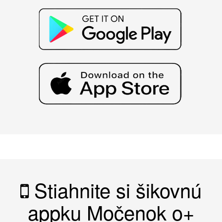
Stiahnite si šikovnú
appku Močenok o+