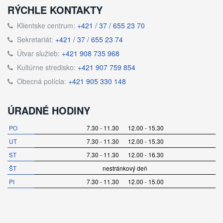
RÝCHLE KONTAKTY
Klientske centrum:
+421 / 37 / 655 23 70
Sekretariát:
+421 / 37 / 655 23 74
Útvar služieb:
+421 908 735 968
Kultúrne stredisko:
+421 907 759 854
Obecná polícia:
+421 905 330 148
ÚRADNÉ HODINY
PO
7.30 - 11.30 12.00 - 15.30
UT
7.30 - 11.30 12.00 - 15.30
ST
7.30 - 11.30 12.00 - 16.30
ŠT
nestránkový deň
PI
7.30 - 11.30 12.00 - 15.00