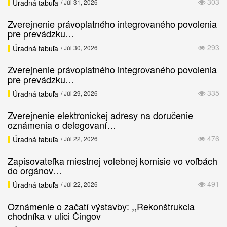
303
Úradná tabuľa
/ Júl 31, 2026
Zverejnenie právoplatného integrovaného povolenia
pre prevádzku…
293
Úradná tabuľa
/ Júl 30, 2026
Zverejnenie právoplatného integrovaného povolenia
pre prevádzku…
335
Úradná tabuľa
/ Júl 29, 2026
Zverejnenie elektronickej adresy na doručenie
oznámenia o delegovaní…
476
Úradná tabuľa
/ Júl 22, 2026
Zapisovateľka miestnej volebnej komisie vo voľbách
do orgánov…
491
Úradná tabuľa
/ Júl 22, 2026
Oznámenie o začatí výstavby: ,,Rekonštrukcia
chodníka v ulici Čingov