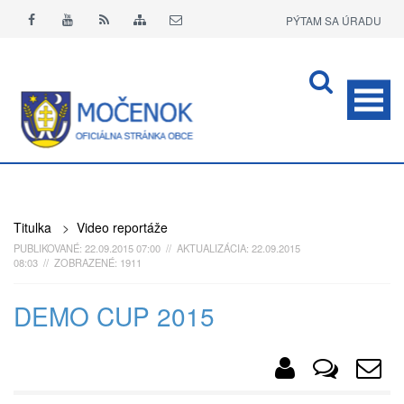
PÝTAM SA ÚRADU
APLIKÁCIA O+
Titulka
>
Video reportáže
PUBLIKOVANÉ: 22.09.2015 07:00 // AKTUALIZÁCIA: 22.09.2015
08:03 // ZOBRAZENÉ: 1911
DEMO CUP 2015