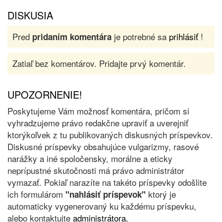
DISKUSIA
Pred
je potrebné sa
prihlásiť
!
pridaním komentára
Zatiaľ bez komentárov. Pridajte prvý komentár.
UPOZORNENIE!
Poskytujeme Vám možnosť komentára, pričom si
vyhradzujeme právo redakčne upraviť a uverejniť
ktorýkoľvek z tu publikovaných diskusných príspevkov.
Diskusné príspevky obsahujúce vulgarizmy, rasové
narážky a iné spoločensky, morálne a eticky
neprípustné skutočnosti má právo administrátor
vymazať. Pokiaľ narazíte na takéto príspevky odošlite
ich formulárom
ktorý je
"nahlásiť príspevok"
automaticky vygenerovaný ku každému príspevku,
alebo kontaktujte
administrátora.