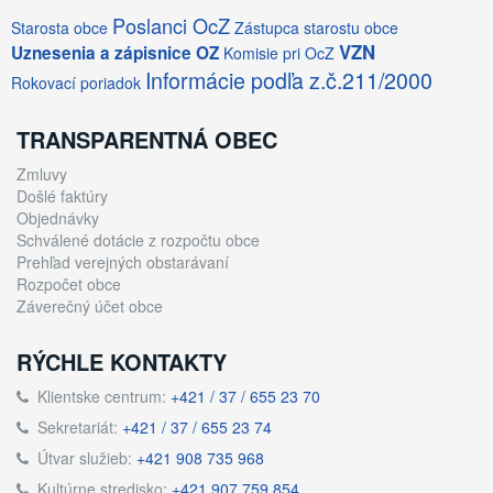
Poslanci OcZ
Starosta obce
Zástupca starostu obce
VZN
Uznesenia a zápisnice OZ
Komisie pri OcZ
Informácie podľa z.č.211/2000
Rokovací poriadok
TRANSPARENTNÁ OBEC
Zmluvy
Došlé faktúry
Objednávky
Schválené dotácie z rozpočtu obce
Prehľad verejných obstarávaní
Rozpočet obce
Záverečný účet obce
RÝCHLE KONTAKTY
Klientske centrum:
+421 / 37 / 655 23 70
Sekretariát:
+421 / 37 / 655 23 74
Útvar služieb:
+421 908 735 968
Kultúrne stredisko:
+421 907 759 854