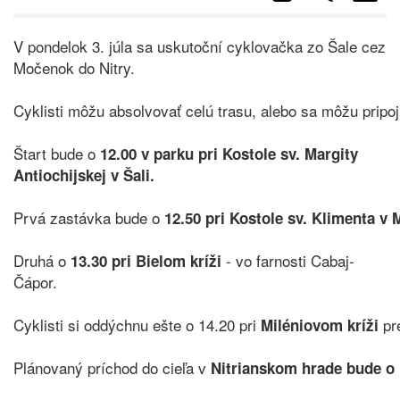
V pondelok 3. júla sa uskutoční cyklovačka zo Šale cez
Močenok do Nitry.
Cyklisti môžu absolvovať celú trasu, alebo sa môžu pripoji
Štart bude o
12.00 v parku pri Kostole sv. Margity
Antiochijskej v Šali.
Prvá zastávka bude o
12.50 pri Kostole sv. Klimenta v
Druhá o
- vo farnosti Cabaj-
13.30 pri Bielom kríži
Čápor.
Cyklisti si oddýchnu ešte o 14.20 pri
pr
Miléniovom kríži
Plánovaný príchod do cieľa v
Nitrianskom hrade bude o 