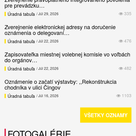
pre prevádzku…
335
Úradná tabuľa
/ Júl 29, 2026
Zverejnenie elektronickej adresy na doručenie
oznámenia o delegovaní…
476
Úradná tabuľa
/ Júl 22, 2026
Zapisovateľka miestnej volebnej komisie vo voľbách
do orgánov…
482
Úradná tabuľa
/ Júl 22, 2026
Oznámenie o začatí výstavby: ,,Rekonštrukcia
chodníka v ulici Čingov
1103
Úradná tabuľa
/ Júl 16, 2026
VŠETKY OZNAMY
FOTOGALÉRIE