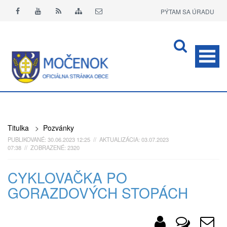
PÝTAM SA ÚRADU
APLIKÁCIA O+
Titulka
>
Pozvánky
PUBLIKOVANÉ: 30.06.2023 12:25 // AKTUALIZÁCIA: 03.07.2023
07:38 // ZOBRAZENÉ: 2320
CYKLOVAČKA PO
GORAZDOVÝCH STOPÁCH