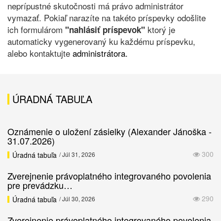
neprípustné skutočnosti má právo administrátor
vymazať. Pokiaľ narazíte na takéto príspevky odošlite
ich formulárom
ktorý je
"nahlásiť príspevok"
automaticky vygenerovaný ku každému príspevku,
alebo kontaktujte
administrátora.
ÚRADNÁ TABUĽA
Oznámenie o uložení zásielky (Alexander Jánoška -
31.07.2026)
300
Úradná tabuľa
/ Júl 31, 2026
Zverejnenie právoplatného integrovaného povolenia
pre prevádzku…
290
Úradná tabuľa
/ Júl 30, 2026
Zverejnenie právoplatného integrovaného povolenia