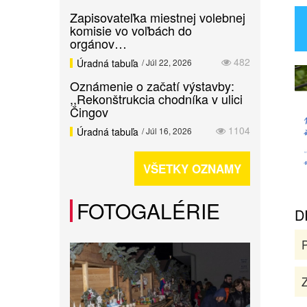
Zapisovateľka miestnej volebnej
komisie vo voľbách do
orgánov…
482
Úradná tabuľa
/ Júl 22, 2026
Oznámenie o začatí výstavby:
,,Rekonštrukcia chodníka v ulici
Čingov
1104
Úradná tabuľa
/ Júl 16, 2026
VŠETKY OZNAMY
FOTOGALÉRIE
D
Z