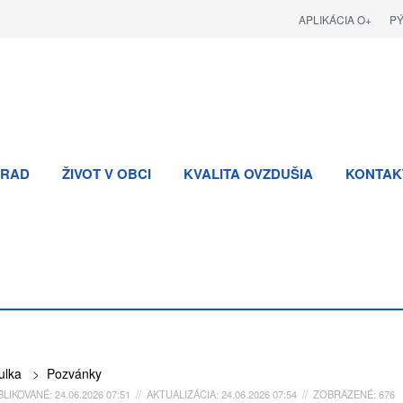
APLIKÁCIA O+
P
RAD
ŽIVOT V OBCI
KVALITA OVZDUŠIA
KONTAK
ulka
>
Pozvánky
LIKOVANÉ: 24.06.2026 07:51 // AKTUALIZÁCIA: 24.06.2026 07:54 // ZOBRAZENÉ: 676