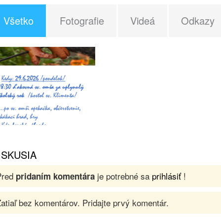
Všetko
Fotografie
Videá
Odkazy
ISKUSIA
Pred
je potrebné sa
prihlásiť
!
pridaním komentára
atiaľ bez komentárov. Pridajte prvý komentár.