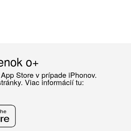
čenok o+
z App Store v prípade iPhonov.
ránky. Viac informácií tu: