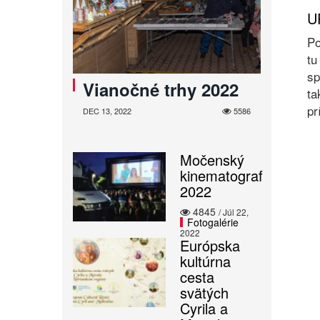
U
Po
tu
sp
Vianočné trhy 2022
ta
pr
DEC 13, 2022
5586
Močenský
kinematograf
2022
4845
/ Júl 22,
Fotogalérie
2022
Európska
kultúrna
cesta
svätých
Cyrila a