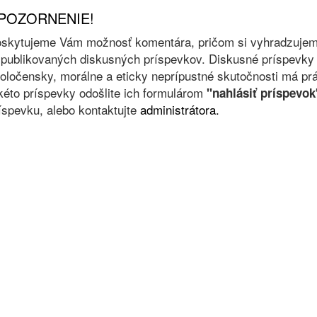
POZORNENIE!
skytujeme Vám možnosť komentára, pričom si vyhradzujeme 
 publikovaných diskusných príspevkov. Diskusné príspevky 
oločensky, morálne a eticky neprípustné skutočnosti má prá
kéto príspevky odošlite ich formulárom
"nahlásiť príspevok
íspevku, alebo kontaktujte
administrátora.