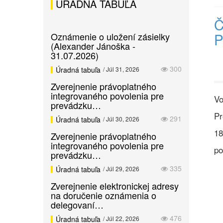
ÚRADNÁ TABUĽA
Č
P
Oznámenie o uložení zásielky
(Alexander Jánoška -
31.07.2026)
300
Úradná tabuľa
/ Júl 31, 2026
Zverejnenie právoplatného
integrovaného povolenia pre
Vo
prevádzku…
Pr
291
Úradná tabuľa
/ Júl 30, 2026
18
Zverejnenie právoplatného
integrovaného povolenia pre
po
prevádzku…
335
Úradná tabuľa
/ Júl 29, 2026
Zverejnenie elektronickej adresy
na doručenie oznámenia o
delegovaní…
476
Úradná tabuľa
/ Júl 22, 2026