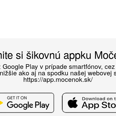
ite si šikovnú appku Mo
ez Google Play v prípade smartfónov, ce
 nižšie ako aj na spodku našej webovej st
https://app.mocenok.sk/