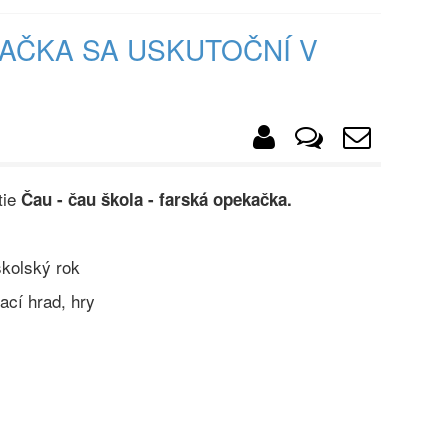
KAČKA SA USKUTOČNÍ V
tie
Čau - čau škola - farská opekačka.
školský rok
ací hrad, hry