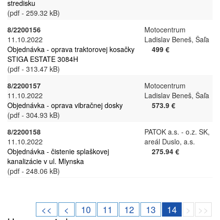
stredisku
(pdf - 259.32 kB)
8/2200156
Motocentrum
11.10.2022
Ladislav Beneš, Šaľa
Objednávka - oprava traktorovej kosačky
499 €
STIGA ESTATE 3084H
(pdf - 313.47 kB)
8/2200157
Motocentrum
11.10.2022
Ladislav Beneš, Šaľa
Objednávka - oprava vibračnej dosky
573.9 €
(pdf - 304.93 kB)
8/2200158
PATOK a.s. - o.z. SK,
11.10.2022
areál Duslo, a.s.
Objednávka - čistenie splaškovej
275.94 €
kanalizácie v ul. Mlynska
(pdf - 248.06 kB)
<<
<
10
11
12
13
14
>
>>