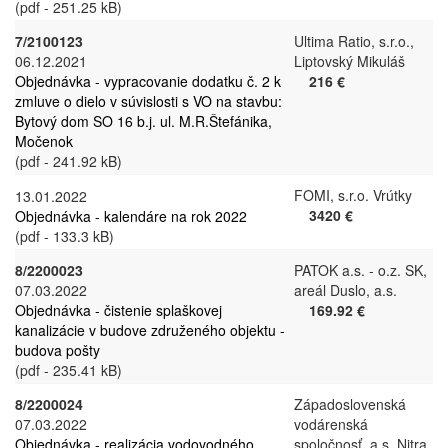
(pdf - 251.25 kB)
7/2100123
Ultima Ratio, s.r.o.,
06.12.2021
Liptovský Mikuláš
Objednávka - vypracovanie dodatku č. 2 k
216 €
zmluve o dielo v súvislosti s VO na stavbu:
Bytový dom SO 16 b.j. ul. M.R.Štefánika,
Močenok
(pdf - 241.92 kB)
FOMI, s.r.o. Vrútky
13.01.2022
3420 €
Objednávka - kalendáre na rok 2022
(pdf - 133.3 kB)
8/2200023
PATOK a.s. - o.z. SK,
07.03.2022
areál Duslo, a.s.
Objednávka - čistenie splaškovej
169.92 €
kanalizácie v budove združeného objektu -
budova pošty
(pdf - 235.41 kB)
8/2200024
Západoslovenská
07.03.2022
vodárenská
Objednávka - realizácia vodovodného
spoločnosť, a.s. Nitra