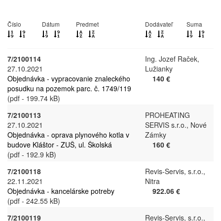
Číslo
Dátum
Predmet
Dodávateľ
Suma
7/2100114
Ing. Jozef Raček,
27.10.2021
Lužianky
Objednávka - vypracovanie znaleckého
140 €
posudku na pozemok parc. č. 1749/119
(pdf - 199.74 kB)
7/2100113
PROHEATING
27.10.2021
SERVIS s.r.o., Nové
Objednávka - oprava plynového kotla v
Zámky
budove Kláštor - ZUŠ, ul. Školská
160 €
(pdf - 192.9 kB)
7/2100118
Revis-Servis, s.r.o.,
22.11.2021
Nitra
Objednávka - kancelárske potreby
922.06 €
(pdf - 242.55 kB)
7/2100119
Revis-Servis, s.r.o.,