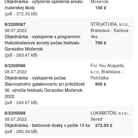
Objednávka - vytýčenie oplotenia areálu
Močenok
materskej školy
150 €
(pdf - 372.33 kB)
8/2200087
STRUKTURA, s.r.o.,
08.07.2022
Bratislava - Karlova
Objednávka - vystúpenie s programom
Ves
Hviezdoslavove sonety počas festivalu
700 €
Gorazdov Močenok
(pdf - 263.47 kB)
8/2200086
For You Acapella,
08.07.2022
s.r.o. Bratislava -
Objednávka - vystúpenie počas
Petržalka
Slávnostného galakoncertu pri príležitosti
900 €
30. výročia festivalu Gorazdov Močenok
2022
(pdf - 249.67 kB)
8/2200088
LUKABETÓN, s.r.o.,
08.07.2022
Sereď
Objednávka - betónové dosky v počte 15 ks
272.55 €
(pdf - 260.34 kB)