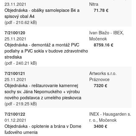
23.11.2021
Nitra
Objednávka - obálky samolepiace B4 a
71.78 €
spisový obal A4
(pdf - 210.62 kB)
7/2100120
Ivan Blažo - IBEX,
25.11.2021
Močenok
Objednávka - demontáž a montáž PVC
8759.16 €
podlahy a PVC sokla v budove zdravotného
strediska
(pdf - 240.21 kB)
7/2100121
Artworks s.r.o.
25.11.2021
Práznovce
Objednávka - reštaurovanie kamennej
7320 €
sochy sv. Jána Nepomuckého + výrobu
nového podstavca z umelého pieskovca
(pdf - 219.25 kB)
7/2100122
INEX - Hausgarden s.
01.12.2021
r. o., Močenok
Objednávka - oplotenie a brána v Dome
3400 €
ľudového umenia