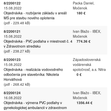
8/2200122
Packa Daniel,
15.08.2022
Močenok
Objednávka - rozbíjanie základu v areáli
180 €
MŠ pre stavbu nového oplotenia
(pdf - 229.48 kB)
8/2200121
Ivan Blažo - IBEX,
15.08.2022
Močenok
Objednávka - PVC podlaha v miestnosti č. 4
774.36 €
v Zdravotnom stredisku
(pdf - 238.27 kB)
8/2200123
Západoslovenská
15.08.2022
vodárenská
Objednávka - realizácia vodovodného
spoločnosť, a.s. Nitra
odbočenia pre stavebníka: Nikoleta
0 €
Horváthová
(pdf - 268.42 kB)
8/2200124
Ivan Blažo - IBEX,
16.08.2022
Močenok
Objednávka - výmena PVC podlahy v
1356.44 €
gynekologickej ambulancii v zdravotnom