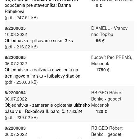
odbočenia pre stavebníka: Darina
0 €
Rábeková
(pdf - 247.51 kB)
8/2200025
DIAMELL - Vranov
10.03.2022
nad Topľou
Objednávka - plisovanie sukní 3 ks
56 €
(pdf - 216.22 kB)
8/2200085
Ľudovít Pec PREMS,
06.07.2022
Močenok
Objednávka - realizácia osvetlenia na
1750 €
tréningovom ihrisku - futbalový štadión
(pdf - 250.63 kB)
8/2200084
RB GEO Róbert
06.07.2022
Benko - geodet,
Objednávka - zameranie oplotenia uličného
Močenok
pásu v ul. Rokošova II. parc. č. 1783/24
120 €
(pdf - 239.02 kB)
8/2200083
RB GEO Róbert
06.07.2022
Benko - geodet,