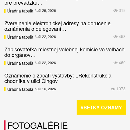
pre prevádzku…
318
Úradná tabuľa
/ Júl 29, 2026
Zverejnenie elektronickej adresy na doručenie
oznámenia o delegovaní…
453
Úradná tabuľa
/ Júl 22, 2026
Zapisovateľka miestnej volebnej komisie vo voľbách
do orgánov…
460
Úradná tabuľa
/ Júl 22, 2026
Oznámenie o začatí výstavby: ,,Rekonštrukcia
chodníka v ulici Čingov
1078
Úradná tabuľa
/ Júl 16, 2026
VŠETKY OZNAMY
FOTOGALÉRIE