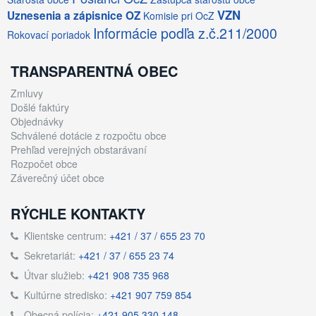
VZN
Uznesenia a zápisnice OZ
Komisie pri OcZ
Informácie podľa z.č.211/2000
Rokovací poriadok
TRANSPARENTNÁ OBEC
Zmluvy
Došlé faktúry
Objednávky
Schválené dotácie z rozpočtu obce
Prehľad verejných obstarávaní
Rozpočet obce
Záverečný účet obce
RÝCHLE KONTAKTY
Klientske centrum:
+421 / 37 / 655 23 70
Sekretariát:
+421 / 37 / 655 23 74
Útvar služieb:
+421 908 735 968
Kultúrne stredisko:
+421 907 759 854
Obecná polícia:
+421 905 330 148