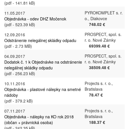
(pdf - 141.81 kB)
PYROKOMPLET s. r.
11.05.2017
o., Diakovce
Objednávka - odev DHZ Močenok
748.02 €
(pdf - 523.39 kB)
PROSPECT, spol. s.
12.09.2016
r. o. Nové Zámky
Odstránenie nelegálnej skládky odpadu
69399.48 €
(pdf - 2.73 MB)
PROSPECT, spol. s.
04.09.2017
r. o. Nové Zámky
Dodatok č. 1 k Objednávke na odstránenie
38509.48 €
nelegálnej skládky odpadu
(pdf - 256.23 kB)
Projects s. r. o.,
10.11.2016
Bratislava
Objednávka - plastové nálepky na smetné
78.47 €
nádoby
(pdf - 379.2 kB)
Projects s. r. o.,
07.11.2017
Bratislava
Objednávka - nálepky na KO rok 2018
188.37 €
(občan + právnická osoba)
(pdf - 242.35 kB)