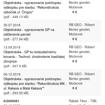
Benko geodet,
Objednávka - vypracovanie polohopisu
Močenok
výškopisu pre stavbu: "Rekonštrukcia
0 €
výbočísk ul. Čingov"
(pdf - 448.13 kB)
RB GEO - Róbert
30.07.2018
Benko geodet,
Objednávka - vypracovanie GP na
Močenok
odčlenenie parciel
0 €
(pdf - 277.94 kB)
RB GEO - Róbert
13.09.2018
Benko geodet,
Objednávka - GP ku kolaudačnému
Močenok
konaniu - Technol. zhodnotenie hasičskej
0 €
zbrojnice
(pdf - 547.9 kB)
RB GEO - Róbert
06.12.2018
Benko geodet,
Objednávka - vypracovanie polohopisu
Močenok
výškopisu pre stavbu: "Rekonštrukcia MK -
0 €
ul. Kakava a Malá Kakava""
(pdf - 293.55 kB)
6/2000081
Rábek Tibor - TIBI,