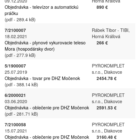
09.12.2020
Horná Kráľová
Objednávka - televízor a automatickú
890 €
práčku
(pdf - 289.4 kB)
7/2100007
Rábek Tibor - TIBI,
18.02.2021
Horná Kráľová
Objednávka - plynové vykurovacie teleso
266 €
Mora (hospodársky dvor)
(pdf - 277.9 kB)
5/1900007
PYROKOMPLET
25.07.2019
s.r.o., Diakovce
Objednávka - tovar pre DHZ Močenok
2454.78 €
(pdf - 388.14 kB)
6/2000021
PYROKOMPLET
03.06.2020
s.r.o., Diakovce
Objednávka - oblečenie pre DHZ Močenok
2591.53 €
(pdf - 281.71 kB)
7/2100058
PYROKOMPLET
15.07.2021
s.r.o., Diakovce
Objednávka - oblečenie pre DHZ Močenok
3160.48 €