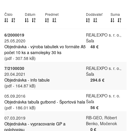
Číslo
Dátum
Predmet
Dodávateľ
Suma
6/2000019
REALEXPO s. r. o.,
25.05.2020
Šaľa
Objednávka - výroba tabuliek vo formáte A5
48 €
počet 10 ks a samolepky 30 ks
(pdf - 307.58 kB)
7/2100030
REALEXPO s. r. o.,
20.04.2021
Šaľa
Objednávka - info tabule
294.6 €
(pdf - 164.87 kB)
REALEXPO s. r. o.
05.09.2016
Šaľa
Objednávka tabuľa gutbond - Športová hala
56 €
(pdf - 186.01 kB)
RB-GEO, Róbert
07.03.2019
Benko, Močenok
Objednávka - vypracovanie GP a
0 €
polohopisu