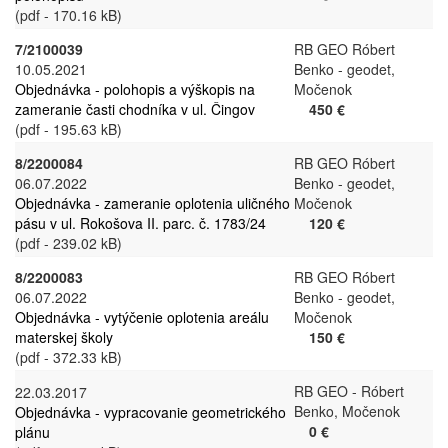
(pdf - 170.16 kB)
7/2100039
RB GEO Róbert
10.05.2021
Benko - geodet,
Objednávka - polohopis a výškopis na
Močenok
zameranie časti chodníka v ul. Čingov
450 €
(pdf - 195.63 kB)
8/2200084
RB GEO Róbert
06.07.2022
Benko - geodet,
Objednávka - zameranie oplotenia uličného
Močenok
pásu v ul. Rokošova II. parc. č. 1783/24
120 €
(pdf - 239.02 kB)
8/2200083
RB GEO Róbert
06.07.2022
Benko - geodet,
Objednávka - vytýčenie oplotenia areálu
Močenok
materskej školy
150 €
(pdf - 372.33 kB)
RB GEO - Róbert
22.03.2017
Benko, Močenok
Objednávka - vypracovanie geometrického
0 €
plánu