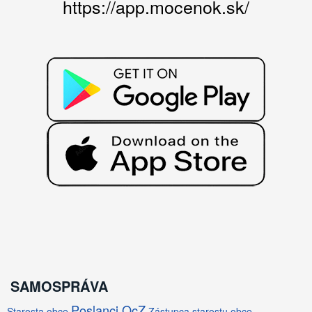
https://app.mocenok.sk/
SAMOSPRÁVA
Poslanci OcZ
Starosta obce
Zástupca starostu obce