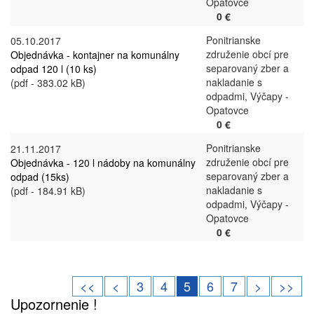
Opatovce
0 €
Ponitrianske
05.10.2017
združenie obcí pre
Objednávka - kontajner na komunálny
separovaný zber a
odpad 120 l (10 ks)
nakladanie s
(pdf - 383.02 kB)
odpadmi, Výčapy -
Opatovce
0 €
Ponitrianske
21.11.2017
združenie obcí pre
Objednávka - 120 l nádoby na komunálny
separovaný zber a
odpad (15ks)
nakladanie s
(pdf - 184.91 kB)
odpadmi, Výčapy -
Opatovce
0 €
<<
<
3
4
5
6
7
>
>>
Upozornenie !