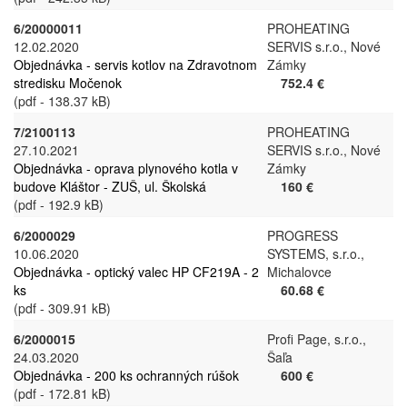
6/20000011
PROHEATING
12.02.2020
SERVIS s.r.o., Nové
Objednávka - servis kotlov na Zdravotnom
Zámky
stredisku Močenok
752.4 €
(pdf - 138.37 kB)
7/2100113
PROHEATING
27.10.2021
SERVIS s.r.o., Nové
Objednávka - oprava plynového kotla v
Zámky
budove Kláštor - ZUŠ, ul. Školská
160 €
(pdf - 192.9 kB)
6/2000029
PROGRESS
10.06.2020
SYSTEMS, s.r.o.,
Objednávka - optický valec HP CF219A - 2
Michalovce
ks
60.68 €
(pdf - 309.91 kB)
6/2000015
Profi Page, s.r.o.,
24.03.2020
Šaľa
Objednávka - 200 ks ochranných rúšok
600 €
(pdf - 172.81 kB)