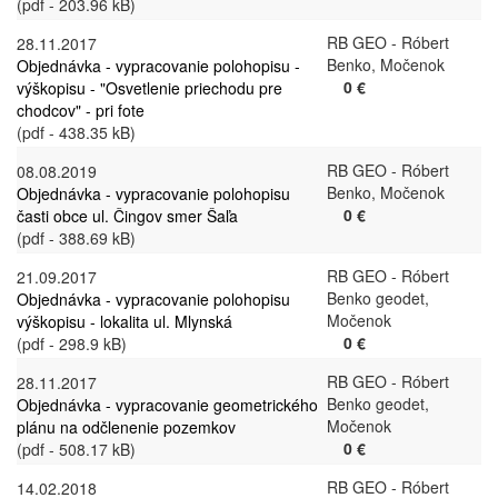
(pdf - 203.96 kB)
RB GEO - Róbert
28.11.2017
Benko, Močenok
Objednávka - vypracovanie polohopisu -
0 €
výškopisu - "Osvetlenie priechodu pre
chodcov" - pri fote
(pdf - 438.35 kB)
RB GEO - Róbert
08.08.2019
Benko, Močenok
Objednávka - vypracovanie polohopisu
0 €
časti obce ul. Čingov smer Šaľa
(pdf - 388.69 kB)
RB GEO - Róbert
21.09.2017
Benko geodet,
Objednávka - vypracovanie polohopisu
Močenok
výškopisu - lokalita ul. Mlynská
0 €
(pdf - 298.9 kB)
RB GEO - Róbert
28.11.2017
Benko geodet,
Objednávka - vypracovanie geometrického
Močenok
plánu na odčlenenie pozemkov
0 €
(pdf - 508.17 kB)
RB GEO - Róbert
14.02.2018