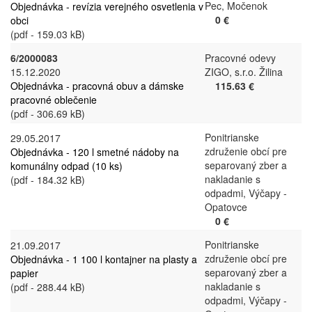
Pec, Močenok
Objednávka - revízia verejného osvetlenia v
0 €
obci
(pdf - 159.03 kB)
6/2000083
Pracovné odevy
15.12.2020
ZIGO, s.r.o. Žilina
Objednávka - pracovná obuv a dámske
115.63 €
pracovné oblečenie
(pdf - 306.69 kB)
Ponitrianske
29.05.2017
združenie obcí pre
Objednávka - 120 l smetné nádoby na
separovaný zber a
komunálny odpad (10 ks)
nakladanie s
(pdf - 184.32 kB)
odpadmi, Výčapy -
Opatovce
0 €
Ponitrianske
21.09.2017
združenie obcí pre
Objednávka - 1 100 l kontajner na plasty a
separovaný zber a
papier
nakladanie s
(pdf - 288.44 kB)
odpadmi, Výčapy -