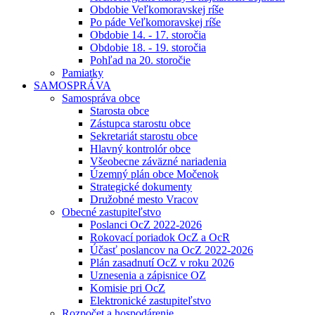
Obdobie Veľkomoravskej ríše
Po páde Veľkomoravskej ríše
Obdobie 14. - 17. storočia
Obdobie 18. - 19. storočia
Pohľad na 20. storočie
Pamiatky
SAMOSPRÁVA
Samospráva obce
Starosta obce
Zástupca starostu obce
Sekretariát starostu obce
Hlavný kontrolór obce
Všeobecne záväzné nariadenia
Územný plán obce Močenok
Strategické dokumenty
Družobné mesto Vracov
Obecné zastupiteľstvo
Poslanci OcZ 2022-2026
Rokovací poriadok OcZ a OcR
Účasť poslancov na OcZ 2022-2026
Plán zasadnutí OcZ v roku 2026
Uznesenia a zápisnice OZ
Komisie pri OcZ
Elektronické zastupiteľstvo
Rozpočet a hospodárenie