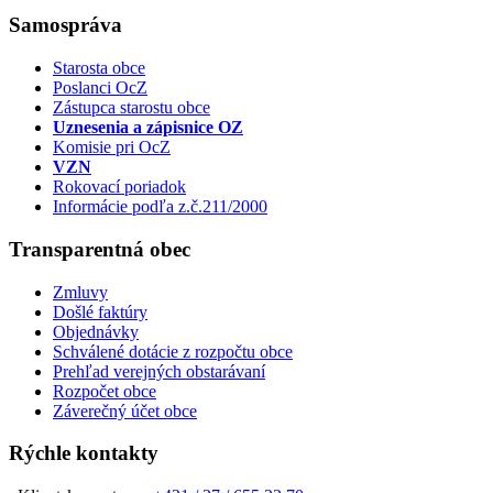
Samospráva
Starosta obce
Poslanci OcZ
Zástupca starostu obce
Uznesenia a zápisnice OZ
Komisie pri OcZ
VZN
Rokovací poriadok
Informácie podľa z.č.211/2000
Transparentná obec
Zmluvy
Došlé faktúry
Objednávky
Schválené dotácie z rozpočtu obce
Prehľad verejných obstarávaní
Rozpočet obce
Záverečný účet obce
Rýchle kontakty