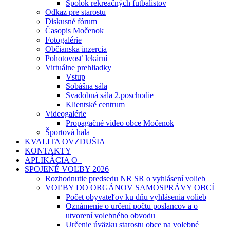
Spolok rekreačných futbalistov
Odkaz pre starostu
Diskusné fórum
Časopis Močenok
Fotogalérie
Občianska inzercia
Pohotovosť lekární
Virtuálne prehliadky
Vstup
Sobášna sála
Svadobná sála 2.poschodie
Klientské centrum
Videogalérie
Propagačné video obce Močenok
Športová hala
KVALITA OVZDUŠIA
KONTAKTY
APLIKÁCIA O+
SPOJENÉ VOĽBY 2026
Rozhodnutie predsedu NR SR o vyhlásení volieb
VOĽBY DO ORGÁNOV SAMOSPRÁVY OBCÍ
Počet obyvateľov ku dňu vyhlásenia volieb
Oznámenie o určení počtu poslancov a o
utvorení volebného obvodu
Určenie úväzku starostu obce na volebné