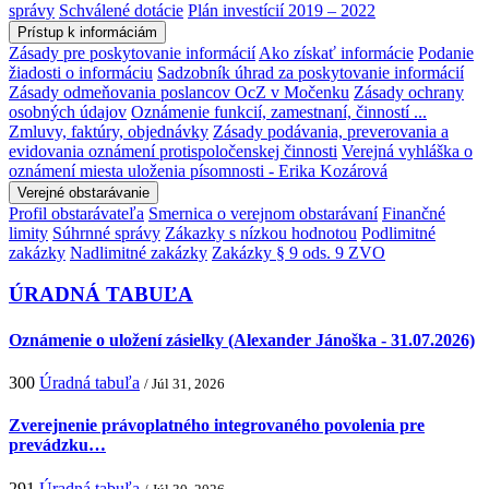
správy
Schválené dotácie
Plán investícií 2019 – 2022
Prístup k informáciám
Zásady pre poskytovanie informácií
Ako získať informácie
Podanie
žiadosti o informáciu
Sadzobník úhrad za poskytovanie informácií
Zásady odmeňovania poslancov OcZ v Močenku
Zásady ochrany
osobných údajov
Oznámenie funkcií, zamestnaní, činností ...
Zmluvy, faktúry, objednávky
Zásady podávania, preverovania a
evidovania oznámení protispoločenskej činnosti
Verejná vyhláška o
oznámení miesta uloženia písomnosti - Erika Kozárová
Verejné obstarávanie
Profil obstarávateľa
Smernica o verejnom obstarávaní
Finančné
limity
Súhrnné správy
Zákazky s nízkou hodnotou
Podlimitné
zakázky
Nadlimitné zakázky
Zakázky § 9 ods. 9 ZVO
ÚRADNÁ TABUĽA
Oznámenie o uložení zásielky (Alexander Jánoška - 31.07.2026)
300
Úradná tabuľa
/ Júl 31, 2026
Zverejnenie právoplatného integrovaného povolenia pre
prevádzku…
291
Úradná tabuľa