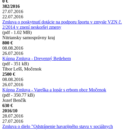
0 €
382/2016
27.07.2016
22.07.2016
Zmluva o poskytnutí dotácie na podporu športu v zmysle VZN č.
2/2014 v znení neskoršej zmeny
(pdf - 1.02 MB)
Nitriansky samosprávny kraj
800 €
08.08.2016
26.07.2016
Kúpna Zmluva - Drevenný Betlehem
(pdf - 351 kB)
Tibor Lešš, Močenok
2500 €
08.08.2016
26.07.2016
Kúpna Zmluva - Vareška a lopár s erbom obce Močenok
(pdf - 350.77 kB)
Jozef Benčík
630 €
2016/10
28.07.2016
27.07.2016
Zmluva o dielo "Odstránenie havarijného stavu v sociálnych