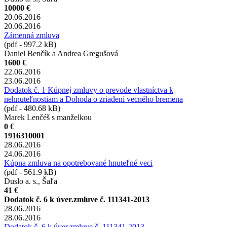
10000 €
20.06.2016
20.06.2016
Zámenná zmluva
(pdf - 997.2 kB)
Daniel Benčík a Andrea Gregušová
1600 €
22.06.2016
23.06.2016
Dodatok č. 1 Kúpnej zmluvy o prevode vlastníctva k
nehnuteľnostiam a Dohoda o zriadení vecného bremena
(pdf - 480.68 kB)
Marek Lenčéš s manželkou
0 €
1916310001
28.06.2016
24.06.2016
Kúpna zmluva na opotrebované hnuteľné veci
(pdf - 561.9 kB)
Duslo a. s., Šaľa
41 €
Dodatok č. 6 k úver.zmluve č. 111341-2013
28.06.2016
28.06.2016
Dodatok č. 6 k úver.zmluve č. 111341-2013