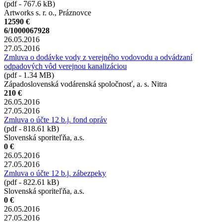
(pdf - 767.6 kB)
Artworks s. r. o., Práznovce
12590 €
6/1000067928
26.05.2016
27.05.2016
Zmluva o dodávke vody z verejného vodovodu a odvádzaní
odpadových vôd verejnou kanalizáciou
(pdf - 1.34 MB)
Západoslovenská vodárenská spoločnosť, a. s. Nitra
210 €
26.05.2016
27.05.2016
Zmluva o účte 12 b.j. fond opráv
(pdf - 818.61 kB)
Slovenská sporiteľňa, a.s.
0 €
26.05.2016
27.05.2016
Zmluva o účte 12 b.j. zábezpeky
(pdf - 822.61 kB)
Slovenská sporiteľňa, a.s.
0 €
26.05.2016
27.05.2016