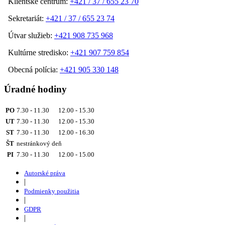
Klientske centrum:
+421 / 37 / 655 23 70
Sekretariát:
+421 / 37 / 655 23 74
Útvar služieb:
+421 908 735 968
Kultúrne stredisko:
+421 907 759 854
Obecná polícia:
+421 905 330 148
Úradné hodiny
PO
7.30 - 11.30 12.00 - 15.30
UT
7.30 - 11.30 12.00 - 15.30
ST
7.30 - 11.30 12.00 - 16.30
ŠT
nestránkový deň
PI
7.30 - 11.30 12.00 - 15.00
Autorské práva
|
Podmienky použitia
|
GDPR
|