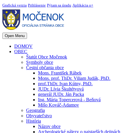
Grafická verzia
Prihlásenie
Pýtam sa úradu
Aplikácia o+
Open Menu
DOMOV
OBEC
Štatút Obce Močenok
Symboly obce
Čestní občania obce
Mons. František Rábek
Mons. prof. ThDr. Viliam Judák, PhD.
prof.ThDr. Ivan Kútny, PhD.
JUDr. Lívia Škultétyová
generál JUDr. Ján Packa
Ing. Mária Topercerová - Beňová
Mišo Kováč-Adamov
Geografia
Obyvateľstvo
História
Názov obce
Archeologické nálezy o najstarších dejinách