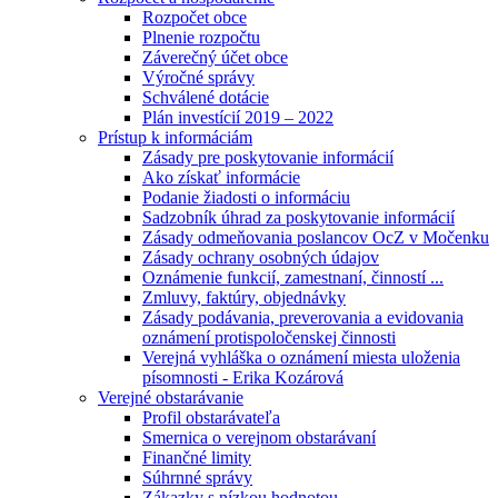
Rozpočet obce
Plnenie rozpočtu
Záverečný účet obce
Výročné správy
Schválené dotácie
Plán investícií 2019 – 2022
Prístup k informáciám
Zásady pre poskytovanie informácií
Ako získať informácie
Podanie žiadosti o informáciu
Sadzobník úhrad za poskytovanie informácií
Zásady odmeňovania poslancov OcZ v Močenku
Zásady ochrany osobných údajov
Oznámenie funkcií, zamestnaní, činností ...
Zmluvy, faktúry, objednávky
Zásady podávania, preverovania a evidovania
oznámení protispoločenskej činnosti
Verejná vyhláška o oznámení miesta uloženia
písomnosti - Erika Kozárová
Verejné obstarávanie
Profil obstarávateľa
Smernica o verejnom obstarávaní
Finančné limity
Súhrnné správy
Zákazky s nízkou hodnotou