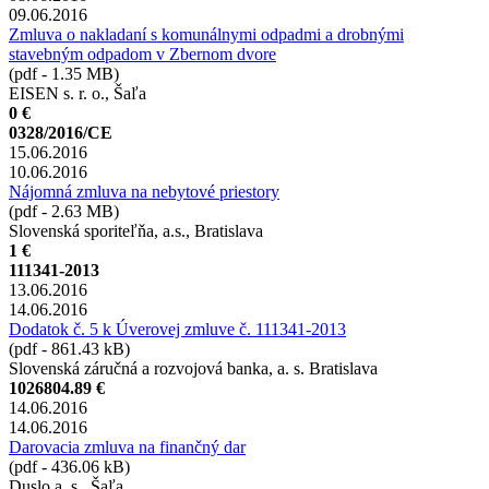
09.06.2016
Zmluva o nakladaní s komunálnymi odpadmi a drobnými
stavebným odpadom v Zbernom dvore
(pdf - 1.35 MB)
EISEN s. r. o., Šaľa
0 €
0328/2016/CE
15.06.2016
10.06.2016
Nájomná zmluva na nebytové priestory
(pdf - 2.63 MB)
Slovenská sporiteľňa, a.s., Bratislava
1 €
111341-2013
13.06.2016
14.06.2016
Dodatok č. 5 k Úverovej zmluve č. 111341-2013
(pdf - 861.43 kB)
Slovenská záručná a rozvojová banka, a. s. Bratislava
1026804.89 €
14.06.2016
14.06.2016
Darovacia zmluva na finančný dar
(pdf - 436.06 kB)
Duslo a. s., Šaľa