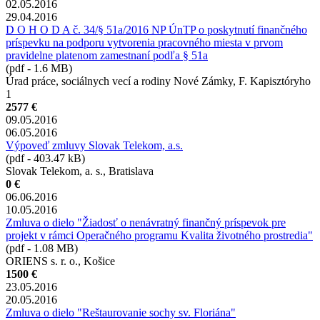
02.05.2016
29.04.2016
D O H O D A č. 34/§ 51a/2016 NP ÚnTP o poskytnutí finančného
príspevku na podporu vytvorenia pracovného miesta v prvom
pravidelne platenom zamestnaní podľa § 51a
(pdf - 1.6 MB)
Úrad práce, sociálnych vecí a rodiny Nové Zámky, F. Kapisztóryho
1
2577 €
09.05.2016
06.05.2016
Výpoveď zmluvy Slovak Telekom, a.s.
(pdf - 403.47 kB)
Slovak Telekom, a. s., Bratislava
0 €
06.06.2016
10.05.2016
Zmluva o dielo "Žiadosť o nenávratný finančný príspevok pre
projekt v rámci Operačného programu Kvalita životného prostredia"
(pdf - 1.08 MB)
ORIENS s. r. o., Košice
1500 €
23.05.2016
20.05.2016
Zmluva o dielo "Reštaurovanie sochy sv. Floriána"