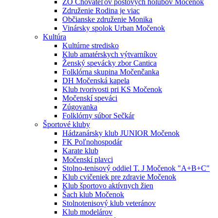
ZO Chovateľov poštových holubov Močenok
Združenie Rodina je viac
Občianske združenie Monika
Vinársky spolok Urban Močenok
Kultúra
Kultúrne stredisko
Klub amatérskych výtvarníkov
Ženský spevácky zbor Cantica
Folklórna skupina Močenčanka
DH Močenská kapela
Klub tvorivosti pri KS Močenok
Močenskí speváci
Zúgovanka
Folklórny súbor Sečkár
Športové kluby
Hádzanársky klub JUNIOR Močenok
FK Poľnohospodár
Karate klub
Močenskí plavci
Stolno-tenisový oddiel T. J Močenok "A+B+C"
Klub cvičeniek pre zdravie Močenok
Klub športovo aktívnych žien
Šach klub Močenok
Stolnotenisový klub veteránov
Klub modelárov