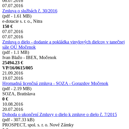
06.07.2016
07.07.2016
Zmluva o službách č. 30/2016
(pdf - 1.61 MB)
e-dotacie s. r. o., Nitra
150 €
07.07.2016
07.07.2016
Zmluva o dielo - dodanie a pokládka vinylových dielcov v tanečnej
sále OÚ Močenok
(pdf - 1.1 MB)
Ivan Blažo - IBEX, Močenok
25494.23 €
VP/16/0615/005
21.09.2016
19.07.2016
Hromadná licenčná zmluva - SOZA - Gorazdov Močenok
(pdf - 2.19 MB)
SOZA, Bratislava
0 €
10.08.2016
20.07.2016
Dohoda o ukončení Zmluvy o dielo k zmluve o dielo č. 7/2015
(pdf - 307.33 kB)
PROSPECT, spol. s. r. o. Nové Zámky