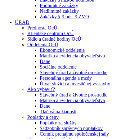
Podlimitné zakázky
Nadlimitné zakázky
Zakázky § 9 ods. 9 ZVO
ÚRAD
Prednosta OcÚ
Klientske centrum OcÚ
Sídlo a úradné hodiny OcÚ
Oddelenia OcÚ
Ekonomické oddelenie
Matrika a evidencia obyvateľstva
Dane
Sociálne oddelenie
Stavebný úrad a životné prostredie
Personálna agenda a mzdy
Útvar služieb a investičnej výstavby
Ako vybaviť?
Stavebný úrad a životné prostredie
Matrika a evidencia obyvateľstva
Dane
Tlačivá na žiadosti
Poplatky a ceny
Poplatky za služby
Sadzobník správnych poplatkov
Cenník prenájmu spoločenskej sály