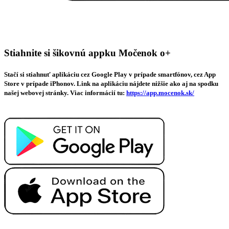
Stiahnite si šikovnú appku Močenok o+
Stačí si stiahnuť aplikáciu cez Google Play v prípade smartfónov, cez App
Store v prípade iPhonov. Link na aplikáciu nájdete nižšie ako aj na spodku
našej webovej stránky. Viac informácií tu:
https://app.mocenok.sk/