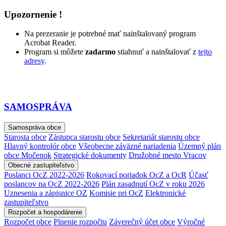
Upozornenie !
Na prezeranie je potrebné mať nainštalovaný program
Acrobat Reader.
Program si môžete
zadarmo
stiahnuť a nainštalovať z
tejto
adresy
.
SAMOSPRÁVA
Samospráva obce
Starosta obce
Zástupca starostu obce
Sekretariát starostu obce
Hlavný kontrolór obce
Všeobecne záväzné nariadenia
Územný plán
obce Močenok
Strategické dokumenty
Družobné mesto Vracov
Obecné zastupiteľstvo
Poslanci OcZ 2022-2026
Rokovací poriadok OcZ a OcR
Účasť
poslancov na OcZ 2022-2026
Plán zasadnutí OcZ v roku 2026
Uznesenia a zápisnice OZ
Komisie pri OcZ
Elektronické
zastupiteľstvo
Rozpočet a hospodárenie
Rozpočet obce
Plnenie rozpočtu
Záverečný účet obce
Výročné