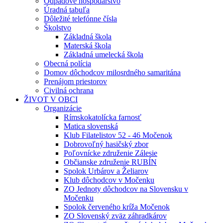
Odpadové hospodárstvo
Úradná tabuľa
Dôležité telefónne čísla
Školstvo
Základná škola
Materská škola
Základná umelecká škola
Obecná polícia
Domov dôchodcov milosrdného samaritána
Prenájom priestorov
Civilná ochrana
ŽIVOT V OBCI
Organizácie
Rímskokatolícka farnosť
Matica slovenská
Klub Filatelistov 52 - 46 Močenok
Dobrovoľný hasičský zbor
Poľovnícke združenie Zálesie
Občianske združenie RUBÍN
Spolok Urbárov a Želiarov
Klub dôchodcov v Močenku
ZO Jednoty dôchodcov na Slovensku v
Močenku
Spolok červeného kríža Močenok
ZO Slovenský zväz záhradkárov