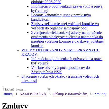
obdobie 2026-2030
Informácia o podmienkach práva voliť a práva
byť volený
Podanie kandidátnej listiny nezávislým
kandidátom
Zapisovateľka miestnej volebnej komisie vo
voľbách do orgánov samospráv obcí
Zverejnenie elektronickej adresy na doručenie
oznámenia o delegovaní člena a náhradníka do
miestnej volebnej komisie a okrskovej volebnej
komisie
VOĽBY DO ORGÁNOV SAMOSPRÁVNYCH
KRAJOV
Informácia o podmienkach práva voliť a práva
byť volený
Volebné obvody a počet poslancov do
Zastupiteľstva NSK
Utvorenie volebných okrskov a určenie volebných
miestností
×
Titulka
>
SAMOSPRÁVA
>
Prístup k informáciám
>
Zmluvy
Zmluvy