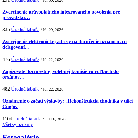
/ Júl 30, 2026
Zverejnenie právoplatného integrovaného povolenia pre
prevádzku…
335
Úradná tabuľa
/ Júl 29, 2026
Zverejnenie elektronickej adresy na doručenie oznámenia o
delegovaní…
476
Úradná tabuľa
/ Júl 22, 2026
Zapisovateľka miestnej volebnej komisie vo voľbách do
orgánov…
482
Úradná tabuľa
/ Júl 22, 2026
Oznámenie o začatí výstavby: ,,Rekonštrukcia chodníka v ulici
Čingov
1104
Úradná tabuľa
/ Júl 16, 2026
Všetky oznamy
Fotogalérie