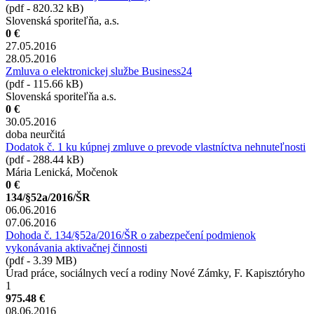
(pdf - 820.32 kB)
Slovenská sporiteľňa, a.s.
0 €
27.05.2016
28.05.2016
Zmluva o elektronickej službe Business24
(pdf - 115.66 kB)
Slovenská sporiteľňa a.s.
0 €
30.05.2016
doba neurčitá
Dodatok č. 1 ku kúpnej zmluve o prevode vlastníctva nehnuteľnosti
(pdf - 288.44 kB)
Mária Lenická, Močenok
0 €
134/§52a/2016/ŠR
06.06.2016
07.06.2016
Dohoda č. 134/§52a/2016/ŠR o zabezpečení podmienok
vykonávania aktivačnej činnosti
(pdf - 3.39 MB)
Úrad práce, sociálnych vecí a rodiny Nové Zámky, F. Kapisztóryho
1
975.48 €
08.06.2016