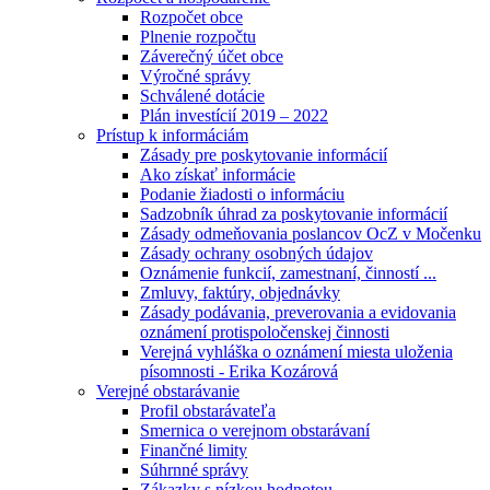
Rozpočet obce
Plnenie rozpočtu
Záverečný účet obce
Výročné správy
Schválené dotácie
Plán investícií 2019 – 2022
Prístup k informáciám
Zásady pre poskytovanie informácií
Ako získať informácie
Podanie žiadosti o informáciu
Sadzobník úhrad za poskytovanie informácií
Zásady odmeňovania poslancov OcZ v Močenku
Zásady ochrany osobných údajov
Oznámenie funkcií, zamestnaní, činností ...
Zmluvy, faktúry, objednávky
Zásady podávania, preverovania a evidovania
oznámení protispoločenskej činnosti
Verejná vyhláška o oznámení miesta uloženia
písomnosti - Erika Kozárová
Verejné obstarávanie
Profil obstarávateľa
Smernica o verejnom obstarávaní
Finančné limity
Súhrnné správy
Zákazky s nízkou hodnotou