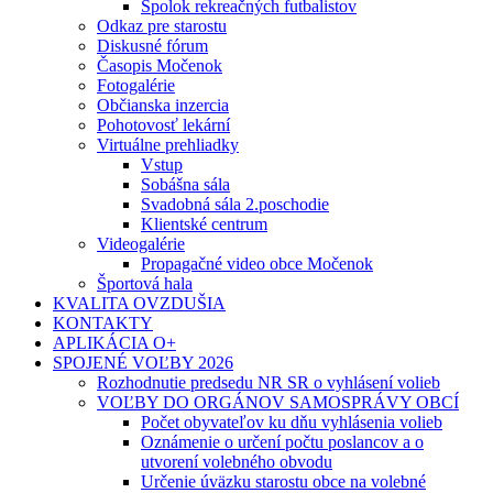
Spolok rekreačných futbalistov
Odkaz pre starostu
Diskusné fórum
Časopis Močenok
Fotogalérie
Občianska inzercia
Pohotovosť lekární
Virtuálne prehliadky
Vstup
Sobášna sála
Svadobná sála 2.poschodie
Klientské centrum
Videogalérie
Propagačné video obce Močenok
Športová hala
KVALITA OVZDUŠIA
KONTAKTY
APLIKÁCIA O+
SPOJENÉ VOĽBY 2026
Rozhodnutie predsedu NR SR o vyhlásení volieb
VOĽBY DO ORGÁNOV SAMOSPRÁVY OBCÍ
Počet obyvateľov ku dňu vyhlásenia volieb
Oznámenie o určení počtu poslancov a o
utvorení volebného obvodu
Určenie úväzku starostu obce na volebné