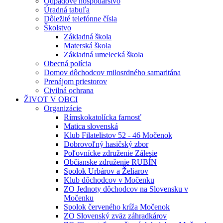
Odpadové hospodárstvo
Úradná tabuľa
Dôležité telefónne čísla
Školstvo
Základná škola
Materská škola
Základná umelecká škola
Obecná polícia
Domov dôchodcov milosrdného samaritána
Prenájom priestorov
Civilná ochrana
ŽIVOT V OBCI
Organizácie
Rímskokatolícka farnosť
Matica slovenská
Klub Filatelistov 52 - 46 Močenok
Dobrovoľný hasičský zbor
Poľovnícke združenie Zálesie
Občianske združenie RUBÍN
Spolok Urbárov a Želiarov
Klub dôchodcov v Močenku
ZO Jednoty dôchodcov na Slovensku v
Močenku
Spolok červeného kríža Močenok
ZO Slovenský zväz záhradkárov