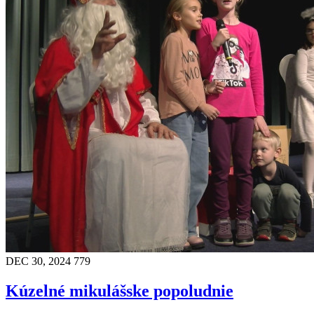
DEC 30, 2024
779
Kúzelné mikulášske popoludnie