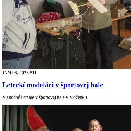
JAN 06, 2025
811
Leteckí modelári v športovej hale
Vianočné lietanie v športovej hale v Močenku