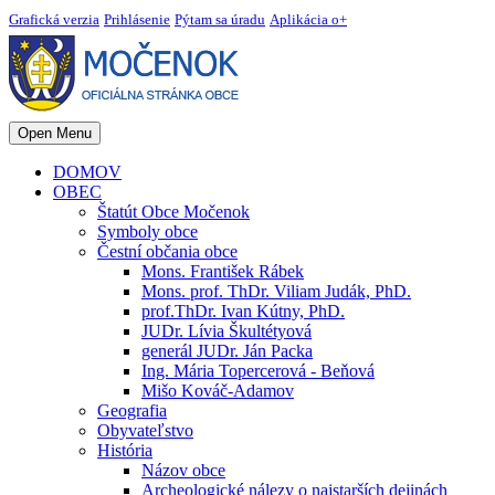
Grafická verzia
Prihlásenie
Pýtam sa úradu
Aplikácia o+
Open Menu
DOMOV
OBEC
Štatút Obce Močenok
Symboly obce
Čestní občania obce
Mons. František Rábek
Mons. prof. ThDr. Viliam Judák, PhD.
prof.ThDr. Ivan Kútny, PhD.
JUDr. Lívia Škultétyová
generál JUDr. Ján Packa
Ing. Mária Topercerová - Beňová
Mišo Kováč-Adamov
Geografia
Obyvateľstvo
História
Názov obce
Archeologické nálezy o najstarších dejinách