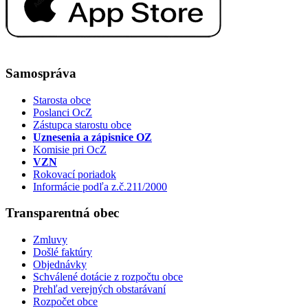
Samospráva
Starosta obce
Poslanci OcZ
Zástupca starostu obce
Uznesenia a zápisnice OZ
Komisie pri OcZ
VZN
Rokovací poriadok
Informácie podľa z.č.211/2000
Transparentná obec
Zmluvy
Došlé faktúry
Objednávky
Schválené dotácie z rozpočtu obce
Prehľad verejných obstarávaní
Rozpočet obce