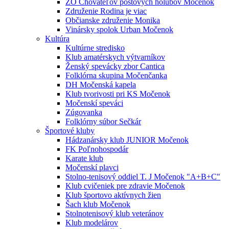
ZO Chovateľov poštových holubov Močenok
Združenie Rodina je viac
Občianske združenie Monika
Vinársky spolok Urban Močenok
Kultúra
Kultúrne stredisko
Klub amatérskych výtvarníkov
Ženský spevácky zbor Cantica
Folklórna skupina Močenčanka
DH Močenská kapela
Klub tvorivosti pri KS Močenok
Močenskí speváci
Zúgovanka
Folklórny súbor Sečkár
Športové kluby
Hádzanársky klub JUNIOR Močenok
FK Poľnohospodár
Karate klub
Močenskí plavci
Stolno-tenisový oddiel T. J Močenok "A+B+C"
Klub cvičeniek pre zdravie Močenok
Klub športovo aktívnych žien
Šach klub Močenok
Stolnotenisový klub veteránov
Klub modelárov