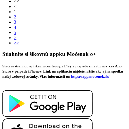
<<
<
1
2
3
4
5
>
>>
Stiahnite si šikovnú appku Močenok o+
Stačí si stiahnuť aplikáciu cez Google Play v prípade smartfónov, cez App
Store v prípade iPhonov. Link na aplikáciu nájdete nižšie ako aj na spodku
našej webovej stránky. Viac informácií tu:
https://app.mocenok.sk/