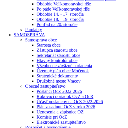
Obdobie Veľkomoravskej ríše
Po páde Veľkomoravskej ríše
Obdobie 14. - 17. storočia
Obdobie 18. - 19. storočia
Pohľad na 20. storočie
Pamiatky
SAMOSPRÁVA
Samospráva obce
Starosta obce
Zástupca starostu obce
Sekretariát starostu obce
Hlavný kontrolór obce
Všeobecne záväzné nariadenia
Územný plán obce Močenok
Strategické dokumenty
Družobné mesto Vracov
Obecné zastupiteľstvo
Poslanci OcZ 2022-2026
Rokovací poriadok OcZ a OcR
Účasť poslancov na OcZ 2022-2026
Plán zasadnutí OcZ v roku 2026
Uznesenia a zápisnice OZ
Komisie pri OcZ
Elektronické zastupiteľstvo
Rozpočet a hospodárenie