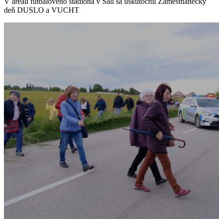
V areáli futbalového štadióna v Šali sa uskutočnil Zamestnanecký
deň DUSLO a VUCHT