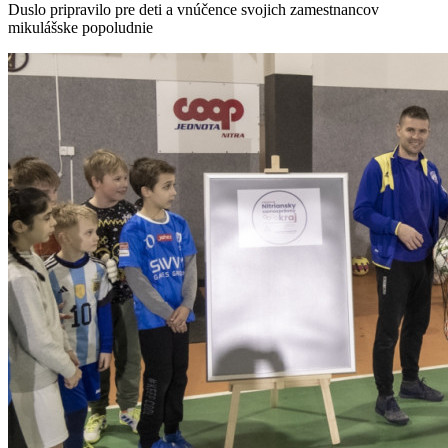
Duslo pripravilo pre deti a vnúčence svojich zamestnancov
mikulášske popoludnie