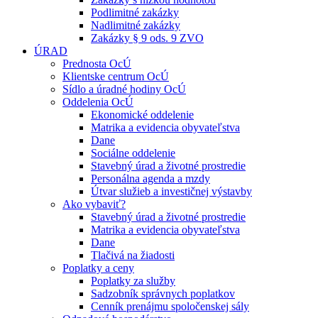
Podlimitné zakázky
Nadlimitné zakázky
Zakázky § 9 ods. 9 ZVO
ÚRAD
Prednosta OcÚ
Klientske centrum OcÚ
Sídlo a úradné hodiny OcÚ
Oddelenia OcÚ
Ekonomické oddelenie
Matrika a evidencia obyvateľstva
Dane
Sociálne oddelenie
Stavebný úrad a životné prostredie
Personálna agenda a mzdy
Útvar služieb a investičnej výstavby
Ako vybaviť?
Stavebný úrad a životné prostredie
Matrika a evidencia obyvateľstva
Dane
Tlačivá na žiadosti
Poplatky a ceny
Poplatky za služby
Sadzobník správnych poplatkov
Cenník prenájmu spoločenskej sály