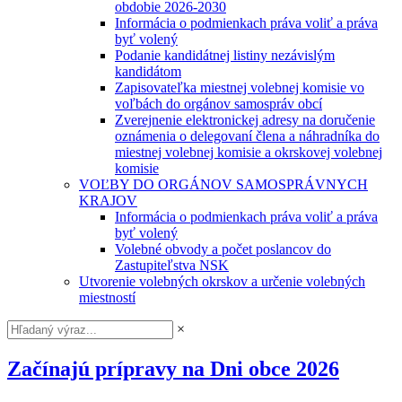
obdobie 2026-2030
Informácia o podmienkach práva voliť a práva
byť volený
Podanie kandidátnej listiny nezávislým
kandidátom
Zapisovateľka miestnej volebnej komisie vo
voľbách do orgánov samospráv obcí
Zverejnenie elektronickej adresy na doručenie
oznámenia o delegovaní člena a náhradníka do
miestnej volebnej komisie a okrskovej volebnej
komisie
VOĽBY DO ORGÁNOV SAMOSPRÁVNYCH
KRAJOV
Informácia o podmienkach práva voliť a práva
byť volený
Volebné obvody a počet poslancov do
Zastupiteľstva NSK
Utvorenie volebných okrskov a určenie volebných
miestností
×
Začínajú prípravy na Dni obce 2026