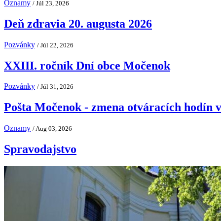
Oznamy
/ Júl 23, 2026
Deň zdravia 20. augusta 2026
Pozvánky
/ Júl 22, 2026
XXIII. ročník Dní obce Močenok
Pozvánky
/ Júl 31, 2026
Pošta Močenok - zmena otváracích hodín v
Oznamy
/ Aug 03, 2026
Spravodajstvo