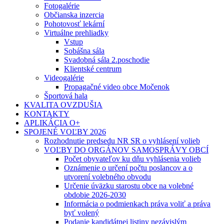
Fotogalérie
Občianska inzercia
Pohotovosť lekární
Virtuálne prehliadky
Vstup
Sobášna sála
Svadobná sála 2.poschodie
Klientské centrum
Videogalérie
Propagačné video obce Močenok
Športová hala
KVALITA OVZDUŠIA
KONTAKTY
APLIKÁCIA O+
SPOJENÉ VOĽBY 2026
Rozhodnutie predsedu NR SR o vyhlásení volieb
VOĽBY DO ORGÁNOV SAMOSPRÁVY OBCÍ
Počet obyvateľov ku dňu vyhlásenia volieb
Oznámenie o určení počtu poslancov a o
utvorení volebného obvodu
Určenie úväzku starostu obce na volebné
obdobie 2026-2030
Informácia o podmienkach práva voliť a práva
byť volený
Podanie kandidátnej listiny nezávislým