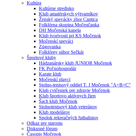
Kultúra
Kultúrne stredisko
Klub amatérskych výtvarníkov
Ženský spevácky zbor Cantica
Folklórna skupina Močenčanka
DH Močenská kapela
Klub tvorivosti pri KS Močenok
Močenskí speváci
Zúgovanka
Folklórny súbor Sečkár
Športové kluby
Hádzanársky klub JUNIOR Močenok
FK Poľnohospodár
Karate klub
Močenskí plavci
Stolno-tenisový oddiel T. J Močenok "A+B+C"
Klub cvičeniek pre zdravie Močenok
Klub športovo aktívnych žien
Šach klub Močenok
Stolnotenisový klub veteránov
Klub modelárov
Spolok rekreačných futbalistov
Odkaz pre starostu
Diskusné fórum
Časopis Močenok