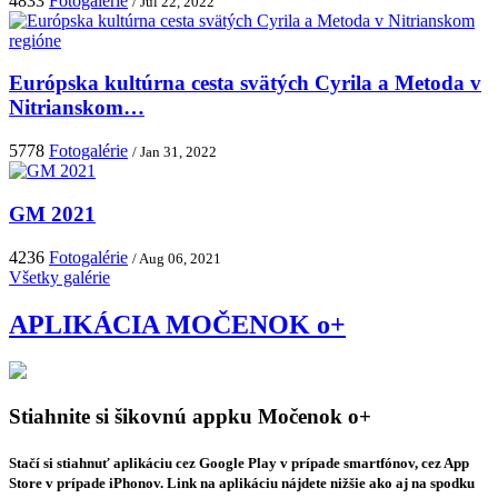
4833
Fotogalérie
/ Júl 22, 2022
Európska kultúrna cesta svätých Cyrila a Metoda v
Nitrianskom…
5778
Fotogalérie
/ Jan 31, 2022
GM 2021
4236
Fotogalérie
/ Aug 06, 2021
Všetky galérie
APLIKÁCIA MOČENOK o+
Stiahnite si šikovnú appku Močenok o+
Stačí si stiahnuť aplikáciu cez Google Play v prípade smartfónov, cez App
Store v prípade iPhonov. Link na aplikáciu nájdete nižšie ako aj na spodku