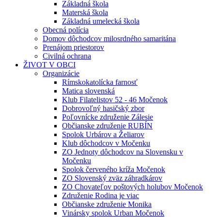
Základná škola
Materská škola
Základná umelecká škola
Obecná polícia
Domov dôchodcov milosrdného samaritána
Prenájom priestorov
Civilná ochrana
ŽIVOT V OBCI
Organizácie
Rímskokatolícka farnosť
Matica slovenská
Klub Filatelistov 52 - 46 Močenok
Dobrovoľný hasičský zbor
Poľovnícke združenie Zálesie
Občianske združenie RUBÍN
Spolok Urbárov a Želiarov
Klub dôchodcov v Močenku
ZO Jednoty dôchodcov na Slovensku v
Močenku
Spolok červeného kríža Močenok
ZO Slovenský zväz záhradkárov
ZO Chovateľov poštových holubov Močenok
Združenie Rodina je viac
Občianske združenie Monika
Vinársky spolok Urban Močenok