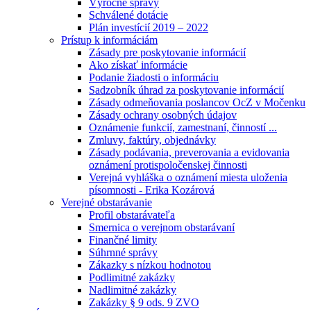
Výročné správy
Schválené dotácie
Plán investícií 2019 – 2022
Prístup k informáciám
Zásady pre poskytovanie informácií
Ako získať informácie
Podanie žiadosti o informáciu
Sadzobník úhrad za poskytovanie informácií
Zásady odmeňovania poslancov OcZ v Močenku
Zásady ochrany osobných údajov
Oznámenie funkcií, zamestnaní, činností ...
Zmluvy, faktúry, objednávky
Zásady podávania, preverovania a evidovania
oznámení protispoločenskej činnosti
Verejná vyhláška o oznámení miesta uloženia
písomnosti - Erika Kozárová
Verejné obstarávanie
Profil obstarávateľa
Smernica o verejnom obstarávaní
Finančné limity
Súhrnné správy
Zákazky s nízkou hodnotou
Podlimitné zakázky
Nadlimitné zakázky
Zakázky § 9 ods. 9 ZVO