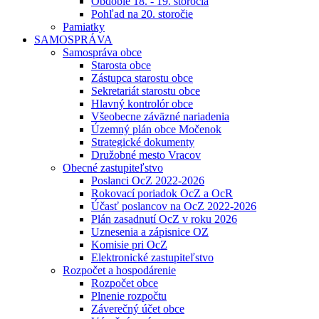
Obdobie 18. - 19. storočia
Pohľad na 20. storočie
Pamiatky
SAMOSPRÁVA
Samospráva obce
Starosta obce
Zástupca starostu obce
Sekretariát starostu obce
Hlavný kontrolór obce
Všeobecne záväzné nariadenia
Územný plán obce Močenok
Strategické dokumenty
Družobné mesto Vracov
Obecné zastupiteľstvo
Poslanci OcZ 2022-2026
Rokovací poriadok OcZ a OcR
Účasť poslancov na OcZ 2022-2026
Plán zasadnutí OcZ v roku 2026
Uznesenia a zápisnice OZ
Komisie pri OcZ
Elektronické zastupiteľstvo
Rozpočet a hospodárenie
Rozpočet obce
Plnenie rozpočtu
Záverečný účet obce