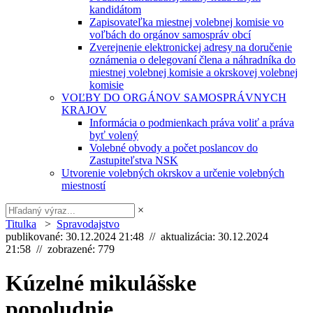
kandidátom
Zapisovateľka miestnej volebnej komisie vo
voľbách do orgánov samospráv obcí
Zverejnenie elektronickej adresy na doručenie
oznámenia o delegovaní člena a náhradníka do
miestnej volebnej komisie a okrskovej volebnej
komisie
VOĽBY DO ORGÁNOV SAMOSPRÁVNYCH
KRAJOV
Informácia o podmienkach práva voliť a práva
byť volený
Volebné obvody a počet poslancov do
Zastupiteľstva NSK
Utvorenie volebných okrskov a určenie volebných
miestností
×
Titulka
>
Spravodajstvo
publikované: 30.12.2024 21:48 // aktualizácia: 30.12.2024
21:58 // zobrazené: 779
Kúzelné mikulášske
popoludnie