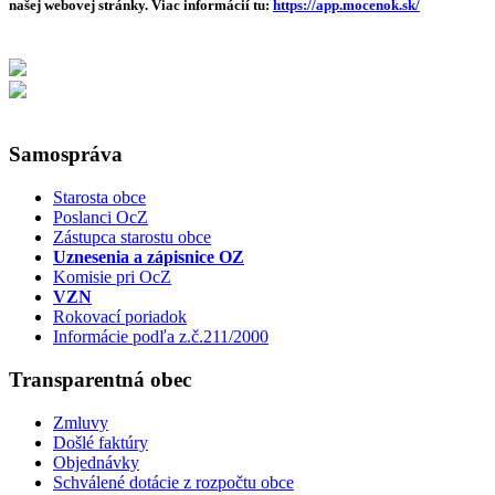
našej webovej stránky. Viac informácií tu:
https://app.mocenok.sk/
Samospráva
Starosta obce
Poslanci OcZ
Zástupca starostu obce
Uznesenia a zápisnice OZ
Komisie pri OcZ
VZN
Rokovací poriadok
Informácie podľa z.č.211/2000
Transparentná obec
Zmluvy
Došlé faktúry
Objednávky
Schválené dotácie z rozpočtu obce