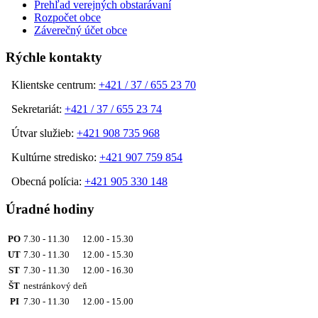
Prehľad verejných obstarávaní
Rozpočet obce
Záverečný účet obce
Rýchle kontakty
Klientske centrum:
+421 / 37 / 655 23 70
Sekretariát:
+421 / 37 / 655 23 74
Útvar služieb:
+421 908 735 968
Kultúrne stredisko:
+421 907 759 854
Obecná polícia:
+421 905 330 148
Úradné hodiny
PO
7.30 - 11.30 12.00 - 15.30
UT
7.30 - 11.30 12.00 - 15.30
ST
7.30 - 11.30 12.00 - 16.30
ŠT
nestránkový deň
PI
7.30 - 11.30 12.00 - 15.00