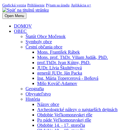
Grafická verzia
Prihlásenie
Pýtam sa úradu
Aplikácia o+
Open Menu
DOMOV
OBEC
Štatút Obce Močenok
Symboly obce
Čestní občania obce
Mons. František Rábek
Mons. prof. ThDr. Viliam Judák, PhD.
prof.ThDr. Ivan Kútny, PhD.
JUDr. Lívia Škultétyová
generál JUDr. Ján Packa
Ing. Mária Topercerová - Beňová
Mišo Kováč-Adamov
Geografia
Obyvateľstvo
História
Názov obce
Archeologické nálezy o najstarších dejinách
Obdobie Veľkomoravskej ríše
Po páde Veľkomoravskej ríše
Obdobie 14. - 17. storočia