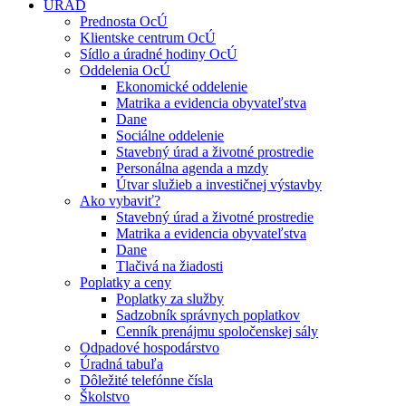
ÚRAD
Prednosta OcÚ
Klientske centrum OcÚ
Sídlo a úradné hodiny OcÚ
Oddelenia OcÚ
Ekonomické oddelenie
Matrika a evidencia obyvateľstva
Dane
Sociálne oddelenie
Stavebný úrad a životné prostredie
Personálna agenda a mzdy
Útvar služieb a investičnej výstavby
Ako vybaviť?
Stavebný úrad a životné prostredie
Matrika a evidencia obyvateľstva
Dane
Tlačivá na žiadosti
Poplatky a ceny
Poplatky za služby
Sadzobník správnych poplatkov
Cenník prenájmu spoločenskej sály
Odpadové hospodárstvo
Úradná tabuľa
Dôležité telefónne čísla
Školstvo