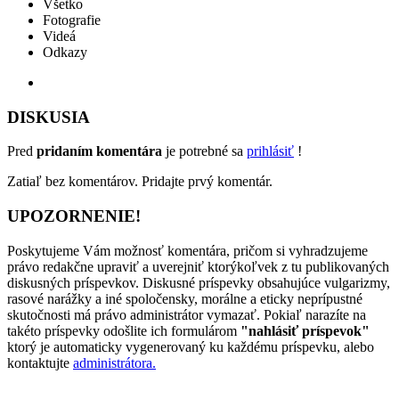
Všetko
Fotografie
Videá
Odkazy
DISKUSIA
Pred
pridaním komentára
je potrebné sa
prihlásiť
!
Zatiaľ bez komentárov. Pridajte prvý komentár.
UPOZORNENIE!
Poskytujeme Vám možnosť komentára, pričom si vyhradzujeme
právo redakčne upraviť a uverejniť ktorýkoľvek z tu publikovaných
diskusných príspevkov. Diskusné príspevky obsahujúce vulgarizmy,
rasové narážky a iné spoločensky, morálne a eticky neprípustné
skutočnosti má právo administrátor vymazať. Pokiaľ narazíte na
takéto príspevky odošlite ich formulárom
"nahlásiť príspevok"
ktorý je automaticky vygenerovaný ku každému príspevku, alebo
kontaktujte
administrátora.