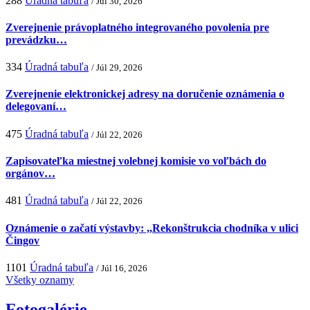
288
Úradná tabuľa
/ Júl 30, 2026
Zverejnenie právoplatného integrovaného povolenia pre
prevádzku…
334
Úradná tabuľa
/ Júl 29, 2026
Zverejnenie elektronickej adresy na doručenie oznámenia o
delegovaní…
475
Úradná tabuľa
/ Júl 22, 2026
Zapisovateľka miestnej volebnej komisie vo voľbách do
orgánov…
481
Úradná tabuľa
/ Júl 22, 2026
Oznámenie o začatí výstavby: ,,Rekonštrukcia chodníka v ulici
Čingov
1101
Úradná tabuľa
/ Júl 16, 2026
Všetky oznamy
Fotogalérie