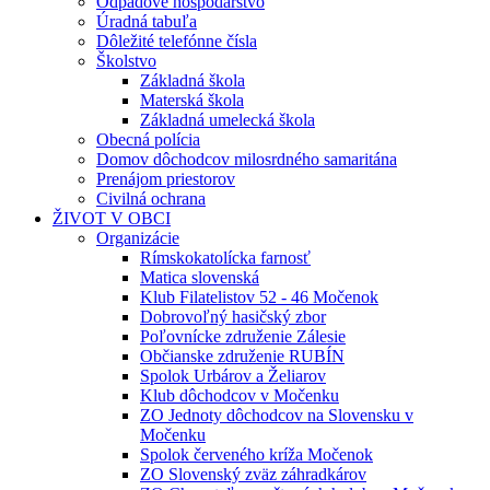
Odpadové hospodárstvo
Úradná tabuľa
Dôležité telefónne čísla
Školstvo
Základná škola
Materská škola
Základná umelecká škola
Obecná polícia
Domov dôchodcov milosrdného samaritána
Prenájom priestorov
Civilná ochrana
ŽIVOT V OBCI
Organizácie
Rímskokatolícka farnosť
Matica slovenská
Klub Filatelistov 52 - 46 Močenok
Dobrovoľný hasičský zbor
Poľovnícke združenie Zálesie
Občianske združenie RUBÍN
Spolok Urbárov a Želiarov
Klub dôchodcov v Močenku
ZO Jednoty dôchodcov na Slovensku v
Močenku
Spolok červeného kríža Močenok
ZO Slovenský zväz záhradkárov