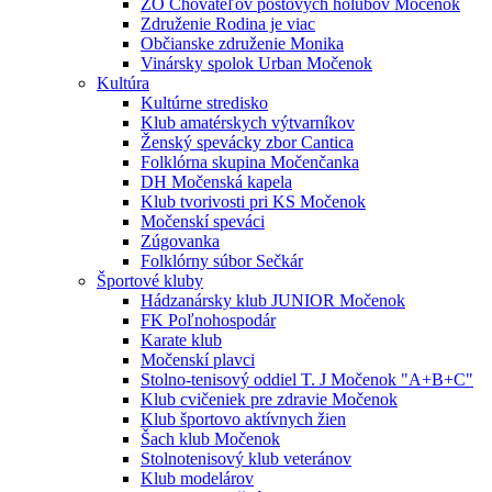
ZO Chovateľov poštových holubov Močenok
Združenie Rodina je viac
Občianske združenie Monika
Vinársky spolok Urban Močenok
Kultúra
Kultúrne stredisko
Klub amatérskych výtvarníkov
Ženský spevácky zbor Cantica
Folklórna skupina Močenčanka
DH Močenská kapela
Klub tvorivosti pri KS Močenok
Močenskí speváci
Zúgovanka
Folklórny súbor Sečkár
Športové kluby
Hádzanársky klub JUNIOR Močenok
FK Poľnohospodár
Karate klub
Močenskí plavci
Stolno-tenisový oddiel T. J Močenok "A+B+C"
Klub cvičeniek pre zdravie Močenok
Klub športovo aktívnych žien
Šach klub Močenok
Stolnotenisový klub veteránov
Klub modelárov