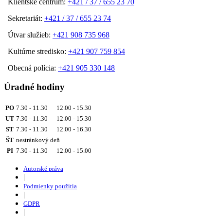
Klientske centrum:
+421 / 37 / 655 23 70
Sekretariát:
+421 / 37 / 655 23 74
Útvar služieb:
+421 908 735 968
Kultúrne stredisko:
+421 907 759 854
Obecná polícia:
+421 905 330 148
Úradné hodiny
PO
7.30 - 11.30 12.00 - 15.30
UT
7.30 - 11.30 12.00 - 15.30
ST
7.30 - 11.30 12.00 - 16.30
ŠT
nestránkový deň
PI
7.30 - 11.30 12.00 - 15.00
Autorské práva
|
Podmienky použitia
|
GDPR
|