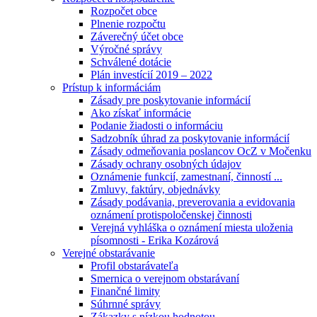
Rozpočet obce
Plnenie rozpočtu
Záverečný účet obce
Výročné správy
Schválené dotácie
Plán investícií 2019 – 2022
Prístup k informáciám
Zásady pre poskytovanie informácií
Ako získať informácie
Podanie žiadosti o informáciu
Sadzobník úhrad za poskytovanie informácií
Zásady odmeňovania poslancov OcZ v Močenku
Zásady ochrany osobných údajov
Oznámenie funkcií, zamestnaní, činností ...
Zmluvy, faktúry, objednávky
Zásady podávania, preverovania a evidovania
oznámení protispoločenskej činnosti
Verejná vyhláška o oznámení miesta uloženia
písomnosti - Erika Kozárová
Verejné obstarávanie
Profil obstarávateľa
Smernica o verejnom obstarávaní
Finančné limity
Súhrnné správy
Zákazky s nízkou hodnotou