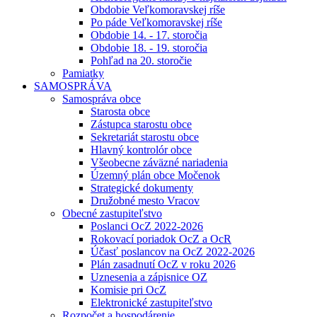
Obdobie Veľkomoravskej ríše
Po páde Veľkomoravskej ríše
Obdobie 14. - 17. storočia
Obdobie 18. - 19. storočia
Pohľad na 20. storočie
Pamiatky
SAMOSPRÁVA
Samospráva obce
Starosta obce
Zástupca starostu obce
Sekretariát starostu obce
Hlavný kontrolór obce
Všeobecne záväzné nariadenia
Územný plán obce Močenok
Strategické dokumenty
Družobné mesto Vracov
Obecné zastupiteľstvo
Poslanci OcZ 2022-2026
Rokovací poriadok OcZ a OcR
Účasť poslancov na OcZ 2022-2026
Plán zasadnutí OcZ v roku 2026
Uznesenia a zápisnice OZ
Komisie pri OcZ
Elektronické zastupiteľstvo
Rozpočet a hospodárenie