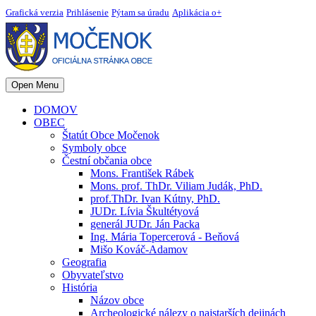
Grafická verzia
Prihlásenie
Pýtam sa úradu
Aplikácia o+
Open Menu
DOMOV
OBEC
Štatút Obce Močenok
Symboly obce
Čestní občania obce
Mons. František Rábek
Mons. prof. ThDr. Viliam Judák, PhD.
prof.ThDr. Ivan Kútny, PhD.
JUDr. Lívia Škultétyová
generál JUDr. Ján Packa
Ing. Mária Topercerová - Beňová
Mišo Kováč-Adamov
Geografia
Obyvateľstvo
História
Názov obce
Archeologické nálezy o najstarších dejinách