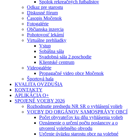
Spolok rekreačných futbalistov
Odkaz pre starostu
Diskusné fórum
Časopis Močenok
Fotogalérie
Občianska inzercia
Pohotovosť lekární
Virtuálne prehliadky
Vstup
Sobášna sála
Svadobná sála 2.poschodie
Klientské centrum
Videogalérie
Propagačné video obce Močenok
Športová hala
KVALITA OVZDUŠIA
KONTAKTY
APLIKÁCIA O+
SPOJENÉ VOĽBY 2026
Rozhodnutie predsedu NR SR o vyhlásení volieb
VOĽBY DO ORGÁNOV SAMOSPRÁVY OBCÍ
Počet obyvateľov ku dňu vyhlásenia volieb
Oznámenie o určení počtu poslancov a o
utvorení volebného obvodu
Určenie úväzku starostu obce na volebné