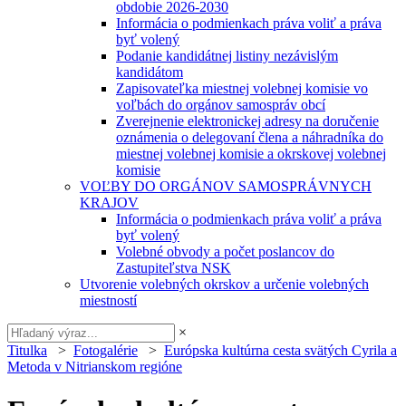
obdobie 2026-2030
Informácia o podmienkach práva voliť a práva
byť volený
Podanie kandidátnej listiny nezávislým
kandidátom
Zapisovateľka miestnej volebnej komisie vo
voľbách do orgánov samospráv obcí
Zverejnenie elektronickej adresy na doručenie
oznámenia o delegovaní člena a náhradníka do
miestnej volebnej komisie a okrskovej volebnej
komisie
VOĽBY DO ORGÁNOV SAMOSPRÁVNYCH
KRAJOV
Informácia o podmienkach práva voliť a práva
byť volený
Volebné obvody a počet poslancov do
Zastupiteľstva NSK
Utvorenie volebných okrskov a určenie volebných
miestností
×
Titulka
>
Fotogalérie
>
Európska kultúrna cesta svätých Cyrila a
Metoda v Nitrianskom regióne