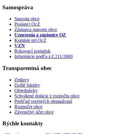
Samospráva
Starosta obce
Poslanci OcZ
Zástupca starostu obce
Uznesenia a zápisnice OZ
Komisie pri OcZ
VZN
Rokovací poriadok
Informácie podľa z.č.211/2000
Transparentná obec
Zmluvy
Došlé faktúry
Objednávky
Schválené dotácie z rozpočtu obce
Prehľad verejných obstarávaní
Rozpočet obce
Záverečný účet obce
Rýchle kontakty