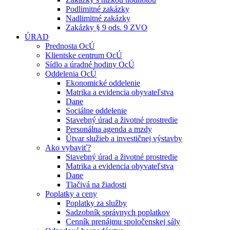
Podlimitné zakázky
Nadlimitné zakázky
Zakázky § 9 ods. 9 ZVO
ÚRAD
Prednosta OcÚ
Klientske centrum OcÚ
Sídlo a úradné hodiny OcÚ
Oddelenia OcÚ
Ekonomické oddelenie
Matrika a evidencia obyvateľstva
Dane
Sociálne oddelenie
Stavebný úrad a životné prostredie
Personálna agenda a mzdy
Útvar služieb a investičnej výstavby
Ako vybaviť?
Stavebný úrad a životné prostredie
Matrika a evidencia obyvateľstva
Dane
Tlačivá na žiadosti
Poplatky a ceny
Poplatky za služby
Sadzobník správnych poplatkov
Cenník prenájmu spoločenskej sály