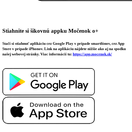
Stiahnite si šikovnú appku Močenok o+
Stačí si stiahnuť aplikáciu cez Google Play v prípade smartfónov, cez App
Store v prípade iPhonov. Link na aplikáciu nájdete nižšie ako aj na spodku
našej webovej stránky. Viac informácií tu:
https://app.mocenok.sk/