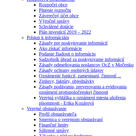
Rozpočet obce
Plnenie rozpočtu
Záverečný účet obce
Výročné správy
Schválené dotácie
Plán investícií 2019 – 2022
Prístup k informáciám
Zásady pre poskytovanie informácií
Ako získať informácie
Podanie žiadosti o informáciu
Sadzobník úhrad za poskytovanie informácií
Zásady odmeňovania poslancov OcZ v Močenku
Zásady ochrany osobných údajov
Oznámenie funkcií, zamestnaní, činností ...
Zmluvy, faktúry, objednávky
Zásady podávania, preverovania a evidovania
oznámení protispoločenskej činnosti
Verejná vyhláška o oznámení miesta uloženia
písomnosti - Erika Kozárová
Verejné obstarávanie
Profil obstarávateľa
Smernica o verejnom obstarávaní
Finančné limity
Súhrnné správy
Zákazky s nízkou hodnotou