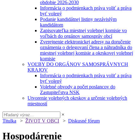
obdobie 2026-2030
Informácia o podmienkach práva voliť a práva
byť volený
Podanie kandidátnej listiny nezávislým
kandidátom
Zapisovateľka miestnej volebnej komisie vo
voľbách do orgánov samospráv obcí
Zverejnenie elektronickej adresy na doručenie
oznámenia o delegovaní člena a náhradníka do
miestnej volebnej komisie a okrskovej volebnej
komisie
VOĽBY DO ORGÁNOV SAMOSPRÁVNYCH
KRAJOV
Informácia o podmienkach práva voliť a práva
byť volený
Volebné obvody a počet poslancov do
Zastupiteľstva NSK
Utvorenie volebných okrskov a určenie volebných
miestností
×
Titulka
>
ŽIVOT V OBCI
>
Diskusné fórum
Hospodárenie