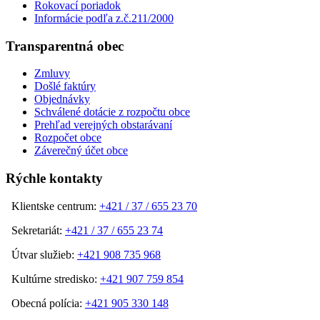
Rokovací poriadok
Informácie podľa z.č.211/2000
Transparentná obec
Zmluvy
Došlé faktúry
Objednávky
Schválené dotácie z rozpočtu obce
Prehľad verejných obstarávaní
Rozpočet obce
Záverečný účet obce
Rýchle kontakty
Klientske centrum:
+421 / 37 / 655 23 70
Sekretariát:
+421 / 37 / 655 23 74
Útvar služieb:
+421 908 735 968
Kultúrne stredisko:
+421 907 759 854
Obecná polícia:
+421 905 330 148