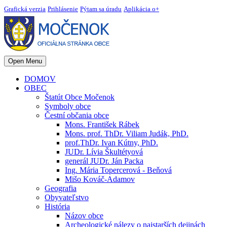
Grafická verzia
Prihlásenie
Pýtam sa úradu
Aplikácia o+
Open Menu
DOMOV
OBEC
Štatút Obce Močenok
Symboly obce
Čestní občania obce
Mons. František Rábek
Mons. prof. ThDr. Viliam Judák, PhD.
prof.ThDr. Ivan Kútny, PhD.
JUDr. Lívia Škultétyová
generál JUDr. Ján Packa
Ing. Mária Topercerová - Beňová
Mišo Kováč-Adamov
Geografia
Obyvateľstvo
História
Názov obce
Archeologické nálezy o najstarších dejinách