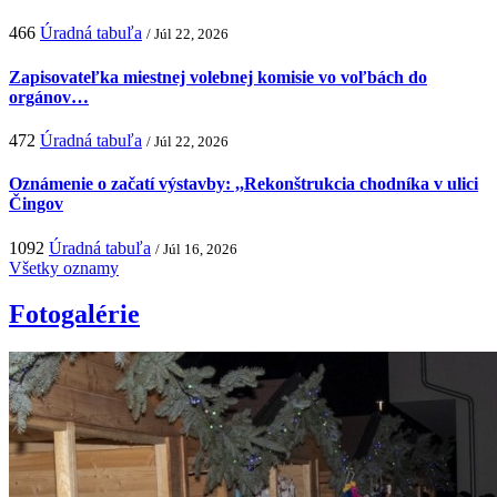
466
Úradná tabuľa
/ Júl 22, 2026
Zapisovateľka miestnej volebnej komisie vo voľbách do
orgánov…
472
Úradná tabuľa
/ Júl 22, 2026
Oznámenie o začatí výstavby: ,,Rekonštrukcia chodníka v ulici
Čingov
1092
Úradná tabuľa
/ Júl 16, 2026
Všetky oznamy
Fotogalérie