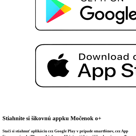
Stiahnite si šikovnú appku Močenok o+
Stačí si stiahnuť aplikáciu cez Google Play v prípade smartfónov, cez App