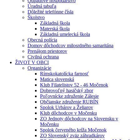
Odpadové hospodárstvo
Úradná tabuľa
Dôležité telefónne čísla
Školstvo
Základná škola
Materská škola
Základná umelecká škola
Obecná polícia
Domov dôchodcov milosrdného samaritána
Prenájom priestorov
Civilná ochrana
ŽIVOT V OBCI
Organizácie
Rímskokatolícka farnosť
Matica slovenská
Klub Filatelistov 52 - 46 Močenok
Dobrovoľný hasičský zbor
Poľovnícke združenie Zálesie
Občianske združenie RUBÍN
Spolok Urbárov a Želiarov
Klub dôchodcov v Močenku
ZO Jednoty dôchodcov na Slovensku v
Močenku
Spolok červeného kríža Močenok
ZO Slovenský zväz záhradkárov