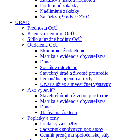
Podlimitné zakázky
Nadlimitné zakázky
Zakázky § 9 ods. 9 ZVO
ÚRAD
Prednosta OcÚ
Klientske centrum OcÚ
Sídlo a úradné hodiny OcÚ
Oddelenia OcÚ
Ekonomické oddelenie
Matrika a evidencia obyvateľstva
Dane
Sociálne oddelenie
Stavebný úrad a životné prostredie
Personálna agenda a mzdy
Útvar služieb a investičnej výstavby
Ako vybaviť?
Stavebný úrad a životné prostredie
Matrika a evidencia obyvateľstva
Dane
Tlačivá na žiadosti
Poplatky a ceny
Poplatky za služby
Sadzobník správnych poplatkov
Cenník prenájmu spoločenskej sály