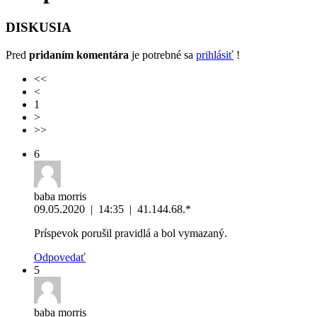
DISKUSIA
Pred
pridaním komentára
je potrebné sa
prihlásiť
!
<<
<
1
>
>>
6
baba morris
09.05.2020
|
14:35
|
41.144.68.*
Príspevok porušil pravidlá a bol vymazaný.
Odpovedať
5
baba morris