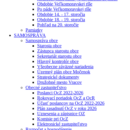
Obdobie Veľkomoravskej ríše
Po páde Veľkomoravskej ríše
Obdobie 14. - 17. storočia
Obdobie 18. - 19. storočia
Pohľad na 20. storočie
Pamiatky
SAMOSPRÁVA
Samospráva obce
Starosta obce
Zástupca starostu obce
Sekretariát starostu obce
Hlavný kontrolór obce
Všeobecne záväzné nariadenia
Územný plán obce Močenok
Strategické dokumenty
Družobné mesto Vracov
Obecné zastupiteľstvo
Poslanci OcZ 2022-2026
Rokovací poriadok OcZ a OcR
Účasť poslancov na OcZ 2022-2026
Plán zasadnutí OcZ v roku 2026
Uznesenia a zápisnice OZ
Komisie pri OcZ
Elektronické zastupiteľstvo
Rozpočet a hospodárenie