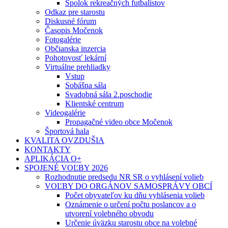
Spolok rekreačných futbalistov
Odkaz pre starostu
Diskusné fórum
Časopis Močenok
Fotogalérie
Občianska inzercia
Pohotovosť lekární
Virtuálne prehliadky
Vstup
Sobášna sála
Svadobná sála 2.poschodie
Klientské centrum
Videogalérie
Propagačné video obce Močenok
Športová hala
KVALITA OVZDUŠIA
KONTAKTY
APLIKÁCIA O+
SPOJENÉ VOĽBY 2026
Rozhodnutie predsedu NR SR o vyhlásení volieb
VOĽBY DO ORGÁNOV SAMOSPRÁVY OBCÍ
Počet obyvateľov ku dňu vyhlásenia volieb
Oznámenie o určení počtu poslancov a o
utvorení volebného obvodu
Určenie úväzku starostu obce na volebné