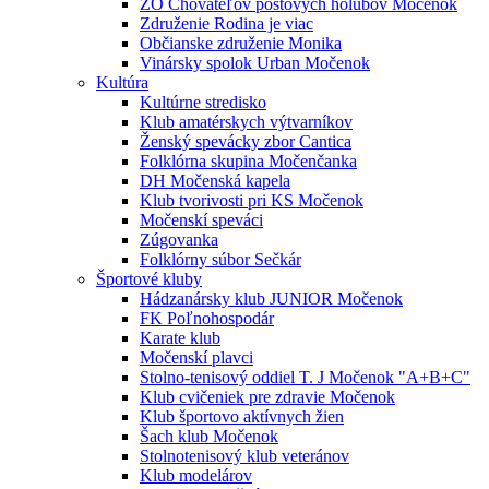
ZO Chovateľov poštových holubov Močenok
Združenie Rodina je viac
Občianske združenie Monika
Vinársky spolok Urban Močenok
Kultúra
Kultúrne stredisko
Klub amatérskych výtvarníkov
Ženský spevácky zbor Cantica
Folklórna skupina Močenčanka
DH Močenská kapela
Klub tvorivosti pri KS Močenok
Močenskí speváci
Zúgovanka
Folklórny súbor Sečkár
Športové kluby
Hádzanársky klub JUNIOR Močenok
FK Poľnohospodár
Karate klub
Močenskí plavci
Stolno-tenisový oddiel T. J Močenok "A+B+C"
Klub cvičeniek pre zdravie Močenok
Klub športovo aktívnych žien
Šach klub Močenok
Stolnotenisový klub veteránov
Klub modelárov