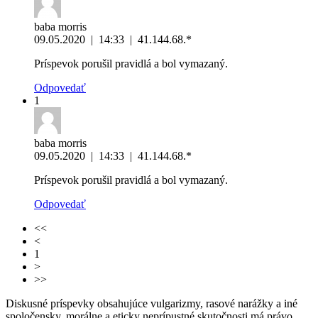
baba morris
09.05.2020
|
14:33
|
41.144.68.*
Príspevok porušil pravidlá a bol vymazaný.
Odpovedať
1
baba morris
09.05.2020
|
14:33
|
41.144.68.*
Príspevok porušil pravidlá a bol vymazaný.
Odpovedať
<<
<
1
>
>>
Diskusné príspevky obsahujúce vulgarizmy, rasové narážky a iné
spoločensky, morálne a eticky neprípustné skutočnosti má právo