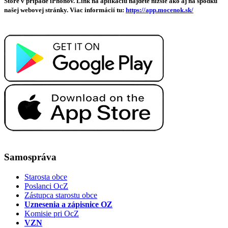
Store v prípade iPhonov. Link na aplikáciu nájdete nižšie ako aj na spodku
našej webovej stránky. Viac informácií tu:
https://app.mocenok.sk/
Samospráva
Starosta obce
Poslanci OcZ
Zástupca starostu obce
Uznesenia a zápisnice OZ
Komisie pri OcZ
VZN