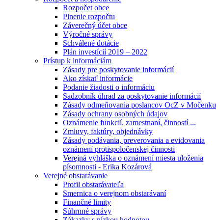
Rozpočet obce
Plnenie rozpočtu
Záverečný účet obce
Výročné správy
Schválené dotácie
Plán investícií 2019 – 2022
Prístup k informáciám
Zásady pre poskytovanie informácií
Ako získať informácie
Podanie žiadosti o informáciu
Sadzobník úhrad za poskytovanie informácií
Zásady odmeňovania poslancov OcZ v Močenku
Zásady ochrany osobných údajov
Oznámenie funkcií, zamestnaní, činností ...
Zmluvy, faktúry, objednávky
Zásady podávania, preverovania a evidovania
oznámení protispoločenskej činnosti
Verejná vyhláška o oznámení miesta uloženia
písomnosti - Erika Kozárová
Verejné obstarávanie
Profil obstarávateľa
Smernica o verejnom obstarávaní
Finančné limity
Súhrnné správy
Zákazky s nízkou hodnotou