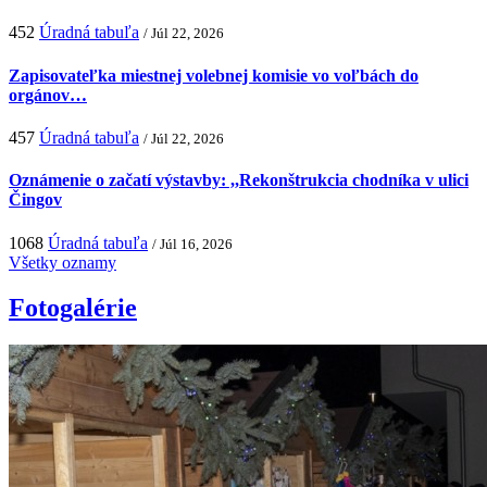
452
Úradná tabuľa
/ Júl 22, 2026
Zapisovateľka miestnej volebnej komisie vo voľbách do
orgánov…
457
Úradná tabuľa
/ Júl 22, 2026
Oznámenie o začatí výstavby: ,,Rekonštrukcia chodníka v ulici
Čingov
1068
Úradná tabuľa
/ Júl 16, 2026
Všetky oznamy
Fotogalérie