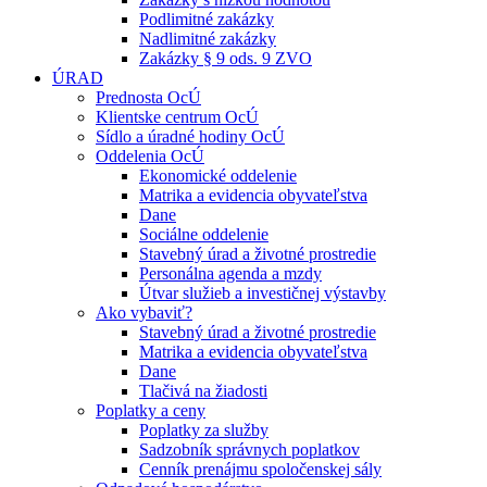
Podlimitné zakázky
Nadlimitné zakázky
Zakázky § 9 ods. 9 ZVO
ÚRAD
Prednosta OcÚ
Klientske centrum OcÚ
Sídlo a úradné hodiny OcÚ
Oddelenia OcÚ
Ekonomické oddelenie
Matrika a evidencia obyvateľstva
Dane
Sociálne oddelenie
Stavebný úrad a životné prostredie
Personálna agenda a mzdy
Útvar služieb a investičnej výstavby
Ako vybaviť?
Stavebný úrad a životné prostredie
Matrika a evidencia obyvateľstva
Dane
Tlačivá na žiadosti
Poplatky a ceny
Poplatky za služby
Sadzobník správnych poplatkov
Cenník prenájmu spoločenskej sály