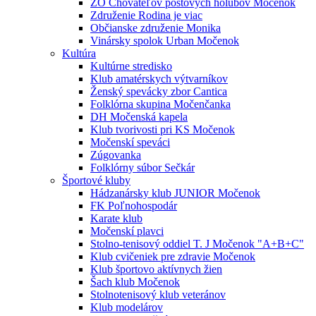
ZO Chovateľov poštových holubov Močenok
Združenie Rodina je viac
Občianske združenie Monika
Vinársky spolok Urban Močenok
Kultúra
Kultúrne stredisko
Klub amatérskych výtvarníkov
Ženský spevácky zbor Cantica
Folklórna skupina Močenčanka
DH Močenská kapela
Klub tvorivosti pri KS Močenok
Močenskí speváci
Zúgovanka
Folklórny súbor Sečkár
Športové kluby
Hádzanársky klub JUNIOR Močenok
FK Poľnohospodár
Karate klub
Močenskí plavci
Stolno-tenisový oddiel T. J Močenok "A+B+C"
Klub cvičeniek pre zdravie Močenok
Klub športovo aktívnych žien
Šach klub Močenok
Stolnotenisový klub veteránov
Klub modelárov