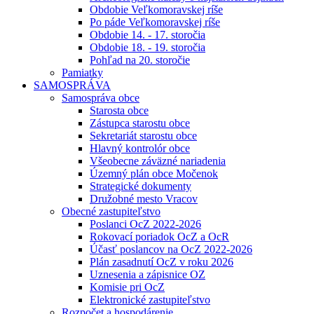
Obdobie Veľkomoravskej ríše
Po páde Veľkomoravskej ríše
Obdobie 14. - 17. storočia
Obdobie 18. - 19. storočia
Pohľad na 20. storočie
Pamiatky
SAMOSPRÁVA
Samospráva obce
Starosta obce
Zástupca starostu obce
Sekretariát starostu obce
Hlavný kontrolór obce
Všeobecne záväzné nariadenia
Územný plán obce Močenok
Strategické dokumenty
Družobné mesto Vracov
Obecné zastupiteľstvo
Poslanci OcZ 2022-2026
Rokovací poriadok OcZ a OcR
Účasť poslancov na OcZ 2022-2026
Plán zasadnutí OcZ v roku 2026
Uznesenia a zápisnice OZ
Komisie pri OcZ
Elektronické zastupiteľstvo
Rozpočet a hospodárenie