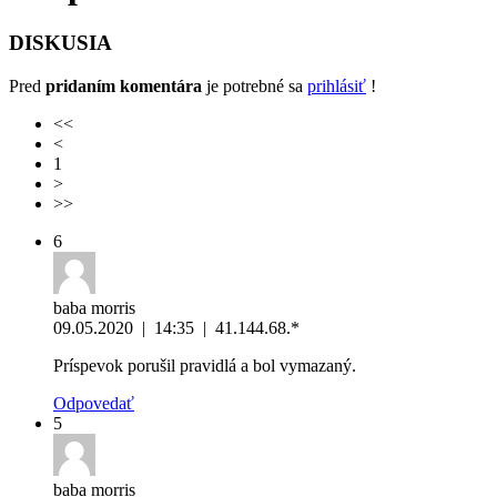
DISKUSIA
Pred
pridaním komentára
je potrebné sa
prihlásiť
!
<<
<
1
>
>>
6
baba morris
09.05.2020
|
14:35
|
41.144.68.*
Príspevok porušil pravidlá a bol vymazaný.
Odpovedať
5
baba morris