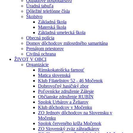
Odpadové hospodárstvo
Úradná tabuľa
Dôležité telefónne čísla
Školstvo
Základná škola
Materská škola
Základná umelecká škola
Obecná polícia
Domov dôchodcov milosrdného samaritána
Prenájom priestorov
Civilná ochrana
ŽIVOT V OBCI
Organizácie
Rímskokatolícka farnosť
Matica slovenská
Klub Filatelistov 52 - 46 Močenok
Dobrovoľný hasičský zbor
Poľovnícke združenie Zálesie
Občianske združenie RUBÍN
Spolok Urbárov a Želiarov
Klub dôchodcov v Močenku
ZO Jednoty dôchodcov na Slovensku v
Močenku
Spolok červeného kríža Močenok
ZO Slovenský zväz záhradkárov