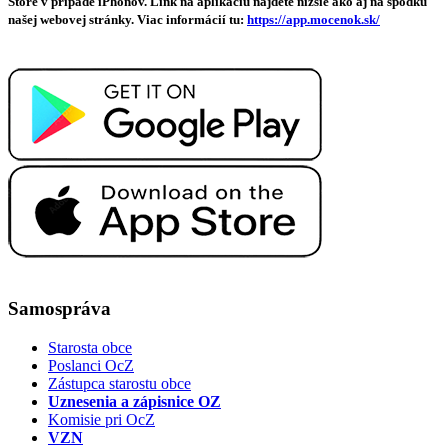
Store v prípade iPhonov. Link na aplikáciu nájdete nižšie ako aj na spodku
našej webovej stránky. Viac informácií tu:
https://app.mocenok.sk/
Samospráva
Starosta obce
Poslanci OcZ
Zástupca starostu obce
Uznesenia a zápisnice OZ
Komisie pri OcZ
VZN