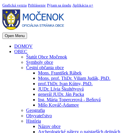
Grafická verzia
Prihlásenie
Pýtam sa úradu
Aplikácia o+
Open Menu
DOMOV
OBEC
Štatút Obce Močenok
Symboly obce
Čestní občania obce
Mons. František Rábek
Mons. prof. ThDr. Viliam Judák, PhD.
prof.ThDr. Ivan Kútny, PhD.
JUDr. Lívia Škultétyová
generál JUDr. Ján Packa
Ing. Mária Topercerová - Beňová
Mišo Kováč-Adamov
Geografia
Obyvateľstvo
História
Názov obce
Archeologické nálezy o najstarších dejinách