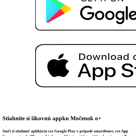
Stiahnite si šikovnú appku Močenok o+
Stačí si stiahnuť aplikáciu cez Google Play v prípade smartfónov, cez App