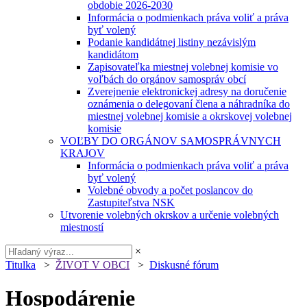
obdobie 2026-2030
Informácia o podmienkach práva voliť a práva
byť volený
Podanie kandidátnej listiny nezávislým
kandidátom
Zapisovateľka miestnej volebnej komisie vo
voľbách do orgánov samospráv obcí
Zverejnenie elektronickej adresy na doručenie
oznámenia o delegovaní člena a náhradníka do
miestnej volebnej komisie a okrskovej volebnej
komisie
VOĽBY DO ORGÁNOV SAMOSPRÁVNYCH
KRAJOV
Informácia o podmienkach práva voliť a práva
byť volený
Volebné obvody a počet poslancov do
Zastupiteľstva NSK
Utvorenie volebných okrskov a určenie volebných
miestností
×
Titulka
>
ŽIVOT V OBCI
>
Diskusné fórum
Hospodárenie