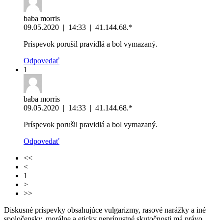
baba morris
09.05.2020
|
14:33
|
41.144.68.*
Príspevok porušil pravidlá a bol vymazaný.
Odpovedať
1
baba morris
09.05.2020
|
14:33
|
41.144.68.*
Príspevok porušil pravidlá a bol vymazaný.
Odpovedať
<<
<
1
>
>>
Diskusné príspevky obsahujúce vulgarizmy, rasové narážky a iné
spoločensky, morálne a eticky neprípustné skutočnosti má právo