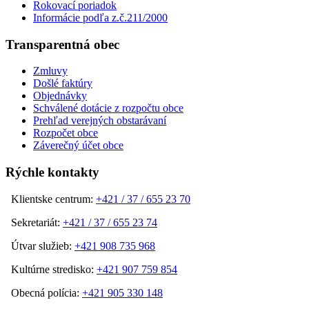
Rokovací poriadok
Informácie podľa z.č.211/2000
Transparentná obec
Zmluvy
Došlé faktúry
Objednávky
Schválené dotácie z rozpočtu obce
Prehľad verejných obstarávaní
Rozpočet obce
Záverečný účet obce
Rýchle kontakty
Klientske centrum:
+421 / 37 / 655 23 70
Sekretariát:
+421 / 37 / 655 23 74
Útvar služieb:
+421 908 735 968
Kultúrne stredisko:
+421 907 759 854
Obecná polícia:
+421 905 330 148