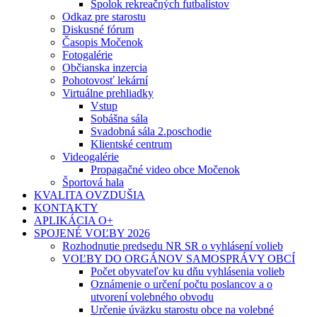
Spolok rekreačných futbalistov
Odkaz pre starostu
Diskusné fórum
Časopis Močenok
Fotogalérie
Občianska inzercia
Pohotovosť lekární
Virtuálne prehliadky
Vstup
Sobášna sála
Svadobná sála 2.poschodie
Klientské centrum
Videogalérie
Propagačné video obce Močenok
Športová hala
KVALITA OVZDUŠIA
KONTAKTY
APLIKÁCIA O+
SPOJENÉ VOĽBY 2026
Rozhodnutie predsedu NR SR o vyhlásení volieb
VOĽBY DO ORGÁNOV SAMOSPRÁVY OBCÍ
Počet obyvateľov ku dňu vyhlásenia volieb
Oznámenie o určení počtu poslancov a o
utvorení volebného obvodu
Určenie úväzku starostu obce na volebné