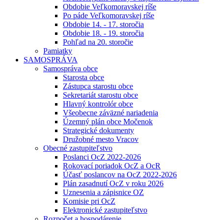
Obdobie Veľkomoravskej ríše
Po páde Veľkomoravskej ríše
Obdobie 14. - 17. storočia
Obdobie 18. - 19. storočia
Pohľad na 20. storočie
Pamiatky
SAMOSPRÁVA
Samospráva obce
Starosta obce
Zástupca starostu obce
Sekretariát starostu obce
Hlavný kontrolór obce
Všeobecne záväzné nariadenia
Územný plán obce Močenok
Strategické dokumenty
Družobné mesto Vracov
Obecné zastupiteľstvo
Poslanci OcZ 2022-2026
Rokovací poriadok OcZ a OcR
Účasť poslancov na OcZ 2022-2026
Plán zasadnutí OcZ v roku 2026
Uznesenia a zápisnice OZ
Komisie pri OcZ
Elektronické zastupiteľstvo
Rozpočet a hospodárenie