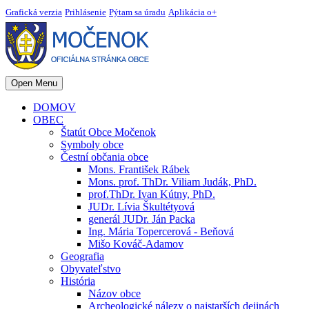
Grafická verzia
Prihlásenie
Pýtam sa úradu
Aplikácia o+
Open Menu
DOMOV
OBEC
Štatút Obce Močenok
Symboly obce
Čestní občania obce
Mons. František Rábek
Mons. prof. ThDr. Viliam Judák, PhD.
prof.ThDr. Ivan Kútny, PhD.
JUDr. Lívia Škultétyová
generál JUDr. Ján Packa
Ing. Mária Topercerová - Beňová
Mišo Kováč-Adamov
Geografia
Obyvateľstvo
História
Názov obce
Archeologické nálezy o najstarších dejinách