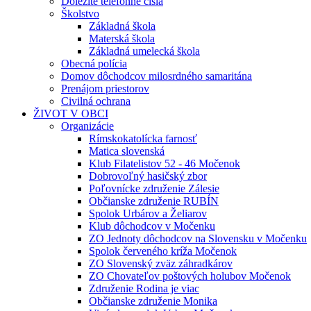
Dôležité telefónne čísla
Školstvo
Základná škola
Materská škola
Základná umelecká škola
Obecná polícia
Domov dôchodcov milosrdného samaritána
Prenájom priestorov
Civilná ochrana
ŽIVOT V OBCI
Organizácie
Rímskokatolícka farnosť
Matica slovenská
Klub Filatelistov 52 - 46 Močenok
Dobrovoľný hasičský zbor
Poľovnícke združenie Zálesie
Občianske združenie RUBÍN
Spolok Urbárov a Želiarov
Klub dôchodcov v Močenku
ZO Jednoty dôchodcov na Slovensku v Močenku
Spolok červeného kríža Močenok
ZO Slovenský zväz záhradkárov
ZO Chovateľov poštových holubov Močenok
Združenie Rodina je viac
Občianske združenie Monika