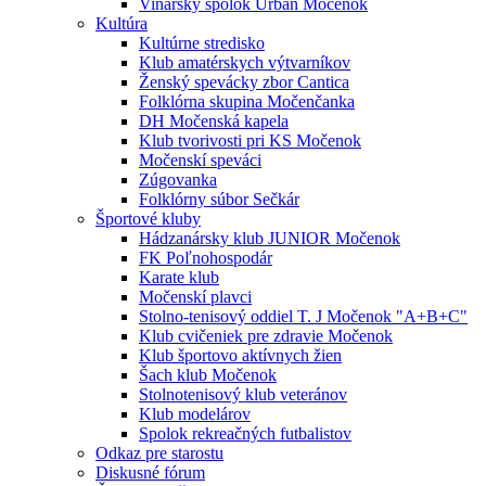
Vinársky spolok Urban Močenok
Kultúra
Kultúrne stredisko
Klub amatérskych výtvarníkov
Ženský spevácky zbor Cantica
Folklórna skupina Močenčanka
DH Močenská kapela
Klub tvorivosti pri KS Močenok
Močenskí speváci
Zúgovanka
Folklórny súbor Sečkár
Športové kluby
Hádzanársky klub JUNIOR Močenok
FK Poľnohospodár
Karate klub
Močenskí plavci
Stolno-tenisový oddiel T. J Močenok "A+B+C"
Klub cvičeniek pre zdravie Močenok
Klub športovo aktívnych žien
Šach klub Močenok
Stolnotenisový klub veteránov
Klub modelárov
Spolok rekreačných futbalistov
Odkaz pre starostu
Diskusné fórum