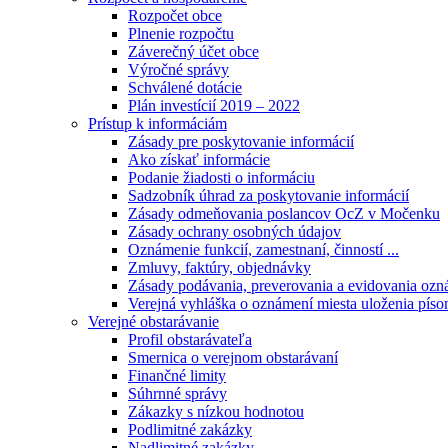
Rozpočet obce
Plnenie rozpočtu
Záverečný účet obce
Výročné správy
Schválené dotácie
Plán investícií 2019 – 2022
Prístup k informáciám
Zásady pre poskytovanie informácií
Ako získať informácie
Podanie žiadosti o informáciu
Sadzobník úhrad za poskytovanie informácií
Zásady odmeňovania poslancov OcZ v Močenku
Zásady ochrany osobných údajov
Oznámenie funkcií, zamestnaní, činností ...
Zmluvy, faktúry, objednávky
Zásady podávania, preverovania a evidovania ozná
Verejná vyhláška o oznámení miesta uloženia píso
Verejné obstarávanie
Profil obstarávateľa
Smernica o verejnom obstarávaní
Finančné limity
Súhrnné správy
Zákazky s nízkou hodnotou
Podlimitné zakázky
Nadlimitné zakázky