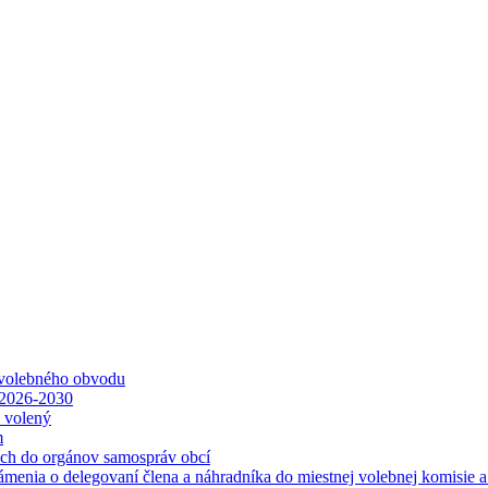
 volebného obvodu
 2026-2030
ť volený
m
ách do orgánov samospráv obcí
ámenia o delegovaní člena a náhradníka do miestnej volebnej komisie 