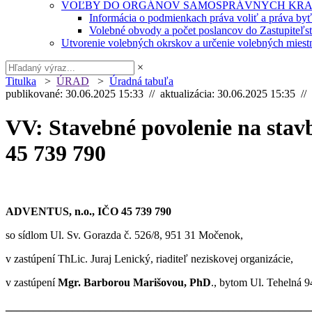
VOĽBY DO ORGÁNOV SAMOSPRÁVNYCH KRA
Informácia o podmienkach práva voliť a práva by
Volebné obvody a počet poslancov do Zastupiteľ
Utvorenie volebných okrskov a určenie volebných miestn
×
Titulka
>
ÚRAD
>
Úradná tabuľa
publikované: 30.06.2025 15:33 // aktualizácia: 30.06.2025 15:35 //
VV: Stavebné povolenie na stav
45 739 790
ADVENTUS, n.o., IČO 45 739 790
so sídlom Ul. Sv. Gorazda č. 526/8, 951 31 Močenok,
v zastúpení ThLic. Juraj Lenický, riaditeľ neziskovej organizácie,
v zastúpení
Mgr. Barborou Marišovou, PhD
., bytom Ul. Tehelná 
______________________________________________________