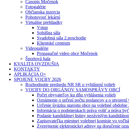
Časopis Močenok
Fotogalérie
Občianska inzercia
Pohotovosť lekární
Virtuálne prehliadky
Vstup
Sobášna sála
Svadobná sála 2.poschodie
Klientské centrum
Videogalérie
Propagačné video obce Močenok
Športová hala
KVALITA OVZDUŠIA
KONTAKTY
APLIKÁCIA O+
SPOJENÉ VOĽBY 2026
Rozhodnutie predsedu NR SR o vyhlásení volieb
VOĽBY DO ORGÁNOV SAMOSPRÁVY OBCÍ
Počet obyvateľov ku dňu vyhlásenia volieb
Oznámenie o určení počtu poslancov a o utvorení
Určenie úväzku starostu obce na volebné obdobie
Informácia o podmienkach práva voliť a práva by
Podanie kandidátnej listiny nezávislým kandidáto
Zapisovateľka miestnej volebnej komisie vo voľb
Zverejnenie elektronickej adresy na doručenie ozn