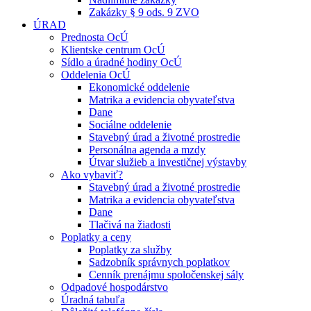
Zakázky § 9 ods. 9 ZVO
ÚRAD
Prednosta OcÚ
Klientske centrum OcÚ
Sídlo a úradné hodiny OcÚ
Oddelenia OcÚ
Ekonomické oddelenie
Matrika a evidencia obyvateľstva
Dane
Sociálne oddelenie
Stavebný úrad a životné prostredie
Personálna agenda a mzdy
Útvar služieb a investičnej výstavby
Ako vybaviť?
Stavebný úrad a životné prostredie
Matrika a evidencia obyvateľstva
Dane
Tlačivá na žiadosti
Poplatky a ceny
Poplatky za služby
Sadzobník správnych poplatkov
Cenník prenájmu spoločenskej sály
Odpadové hospodárstvo
Úradná tabuľa