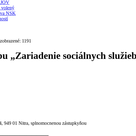
JOV
ť volený
stva NSK
ostí
 zobrazené: 1191
bu „Zariadenie sociálnych služi
94, 949 01 Nitra, splnomocnenou zástupkyňou
_____________________