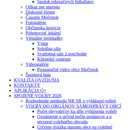
Spolok rekreačných futbalistov
Odkaz pre starostu
Diskusné fórum
Časopis Močenok
Fotogalérie
Občianska inzercia
Pohotovosť lekární
Virtuálne prehliadky
Vstup
Sobášna sála
Svadobná sála 2.poschodie
Klientské centrum
Videogalérie
Propagačné video obce Močenok
Športová hala
KVALITA OVZDUŠIA
KONTAKTY
APLIKÁCIA O+
SPOJENÉ VOĽBY 2026
Rozhodnutie predsedu NR SR o vyhlásení volieb
VOĽBY DO ORGÁNOV SAMOSPRÁVY OBCÍ
Počet obyvateľov ku dňu vyhlásenia volieb
Oznámenie o určení počtu poslancov a o
utvorení volebného obvodu
Určenie úväzku starostu obce na volebné