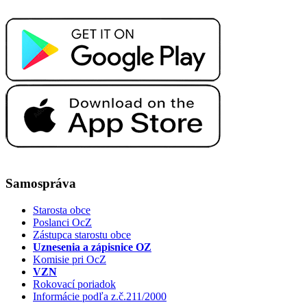
Samospráva
Starosta obce
Poslanci OcZ
Zástupca starostu obce
Uznesenia a zápisnice OZ
Komisie pri OcZ
VZN
Rokovací poriadok
Informácie podľa z.č.211/2000