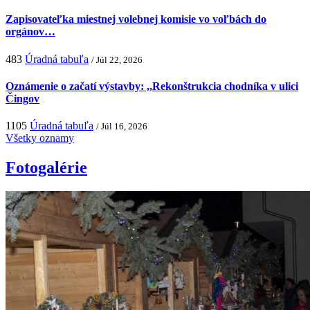
Zapisovateľka miestnej volebnej komisie vo voľbách do
orgánov…
483
Úradná tabuľa
/ Júl 22, 2026
Oznámenie o začatí výstavby: ,,Rekonštrukcia chodníka v ulici
Čingov
1105
Úradná tabuľa
/ Júl 16, 2026
Všetky oznamy
Fotogalérie