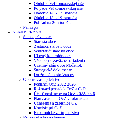
Obdobie Veľkomoravskej ríše
Po páde Veľkomoravskej ríše
Obdobie 14. - 17. storočia
Obdobie 18. - 19. storočia
Pohľad na 20. storočie
Pamiatky
SAMOSPRÁVA
Samospráva obce
Starosta obce
Zástupca starostu obce
Sekretariát starostu obce
Hlavný kontrolór obce
Všeobecne záväzné nariadenia
Územný plán obce Močenok
Strategické dokumenty
Družobné mesto Vracov
Obecné zastupiteľstvo
Poslanci OcZ 2022-2026
Rokovací poriadok OcZ a OcR
Účasť poslancov na OcZ 2022-2026
Plán zasadnutí OcZ v roku 2026
Uznesenia a zápisnice OZ
Komisie pri OcZ
Elektronické zastupiteľstvo
Rozpočet a hospodárenie