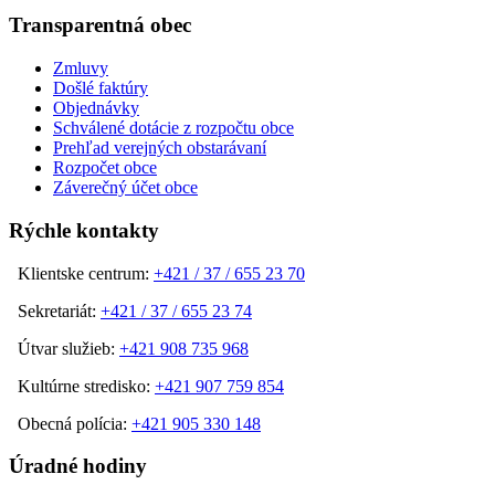
Transparentná obec
Zmluvy
Došlé faktúry
Objednávky
Schválené dotácie z rozpočtu obce
Prehľad verejných obstarávaní
Rozpočet obce
Záverečný účet obce
Rýchle kontakty
Klientske centrum:
+421 / 37 / 655 23 70
Sekretariát:
+421 / 37 / 655 23 74
Útvar služieb:
+421 908 735 968
Kultúrne stredisko:
+421 907 759 854
Obecná polícia:
+421 905 330 148
Úradné hodiny