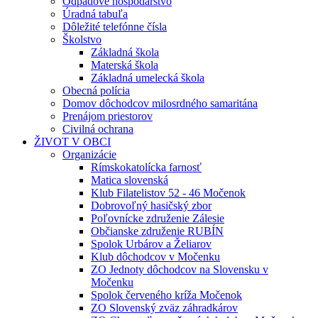
Odpadové hospodárstvo
Úradná tabuľa
Dôležité telefónne čísla
Školstvo
Základná škola
Materská škola
Základná umelecká škola
Obecná polícia
Domov dôchodcov milosrdného samaritána
Prenájom priestorov
Civilná ochrana
ŽIVOT V OBCI
Organizácie
Rímskokatolícka farnosť
Matica slovenská
Klub Filatelistov 52 - 46 Močenok
Dobrovoľný hasičský zbor
Poľovnícke združenie Zálesie
Občianske združenie RUBÍN
Spolok Urbárov a Želiarov
Klub dôchodcov v Močenku
ZO Jednoty dôchodcov na Slovensku v
Močenku
Spolok červeného kríža Močenok
ZO Slovenský zväz záhradkárov