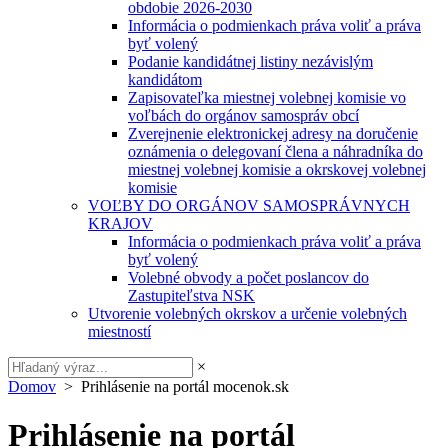
obdobie 2026-2030
Informácia o podmienkach práva voliť a práva
byť volený
Podanie kandidátnej listiny nezávislým
kandidátom
Zapisovateľka miestnej volebnej komisie vo
voľbách do orgánov samospráv obcí
Zverejnenie elektronickej adresy na doručenie
oznámenia o delegovaní člena a náhradníka do
miestnej volebnej komisie a okrskovej volebnej
komisie
VOĽBY DO ORGÁNOV SAMOSPRÁVNYCH
KRAJOV
Informácia o podmienkach práva voliť a práva
byť volený
Volebné obvody a počet poslancov do
Zastupiteľstva NSK
Utvorenie volebných okrskov a určenie volebných
miestností
×
Domov
> Prihlásenie na portál mocenok.sk
Prihlásenie na portál