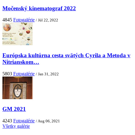
Močenský kinematograf 2022
4845
Fotogalérie
/ Júl 22, 2022
Európska kultúrna cesta svätých Cyrila a Metoda v
Nitrianskom…
5803
Fotogalérie
/ Jan 31, 2022
GM 2021
4243
Fotogalérie
/ Aug 06, 2021
Všetky galérie