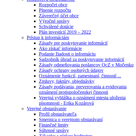
Rozpočet obce
Plnenie rozpočtu
Záverečný účet obce
Výročné správy
Schválené dotácie
Plán investícií 2019 – 2022
Prístup k informáciám
Zásady pre poskytovanie informácií
Ako získať informácie
Podanie žiadosti o informáciu
Sadzobník úhrad za poskytovanie informácií
Zásady odmeňovania poslancov OcZ v Močenku
Zásady ochrany osobných údajov
Oznámenie funkcií, zamestnaní, činností ...
Zmluvy, faktúry, objednávky
Zásady podávania, preverovania a evidovania
oznámení protispoločenskej činnosti
Verejná vyhláška o oznámení miesta uloženia
písomnosti - Erika Kozárová
Verejné obstarávanie
Profil obstarávateľa
Smernica o verejnom obstarávaní
Finančné limity
Súhrnné správy
Zákazky s nízkou hodnotou