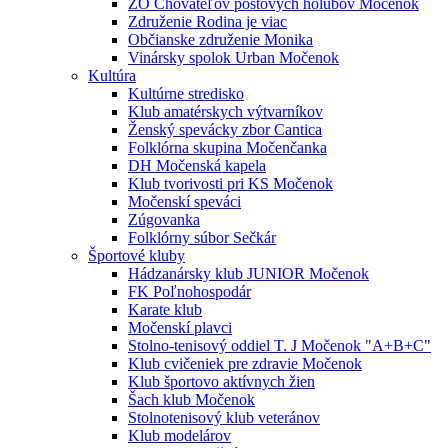
ZO Chovateľov poštových holubov Močenok
Združenie Rodina je viac
Občianske združenie Monika
Vinársky spolok Urban Močenok
Kultúra
Kultúrne stredisko
Klub amatérskych výtvarníkov
Ženský spevácky zbor Cantica
Folklórna skupina Močenčanka
DH Močenská kapela
Klub tvorivosti pri KS Močenok
Močenskí speváci
Zúgovanka
Folklórny súbor Sečkár
Športové kluby
Hádzanársky klub JUNIOR Močenok
FK Poľnohospodár
Karate klub
Močenskí plavci
Stolno-tenisový oddiel T. J Močenok "A+B+C"
Klub cvičeniek pre zdravie Močenok
Klub športovo aktívnych žien
Šach klub Močenok
Stolnotenisový klub veteránov
Klub modelárov