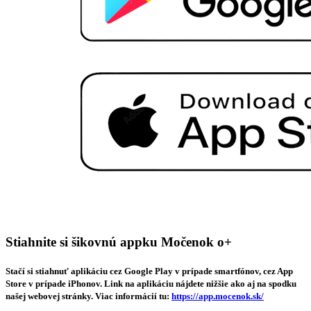
Stiahnite si šikovnú appku Močenok o+
Stačí si stiahnuť aplikáciu cez Google Play v prípade smartfónov, cez App
Store v prípade iPhonov. Link na aplikáciu nájdete nižšie ako aj na spodku
našej webovej stránky. Viac informácií tu:
https://app.mocenok.sk/