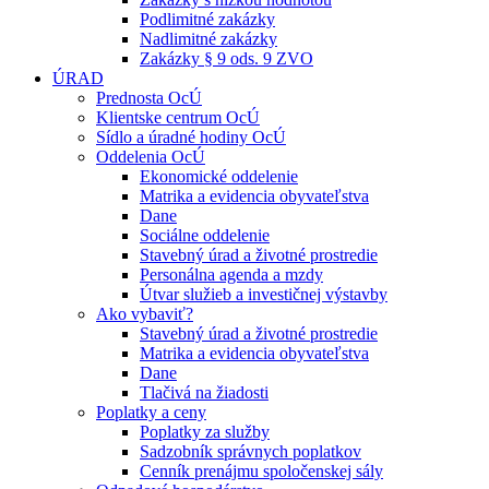
Podlimitné zakázky
Nadlimitné zakázky
Zakázky § 9 ods. 9 ZVO
ÚRAD
Prednosta OcÚ
Klientske centrum OcÚ
Sídlo a úradné hodiny OcÚ
Oddelenia OcÚ
Ekonomické oddelenie
Matrika a evidencia obyvateľstva
Dane
Sociálne oddelenie
Stavebný úrad a životné prostredie
Personálna agenda a mzdy
Útvar služieb a investičnej výstavby
Ako vybaviť?
Stavebný úrad a životné prostredie
Matrika a evidencia obyvateľstva
Dane
Tlačivá na žiadosti
Poplatky a ceny
Poplatky za služby
Sadzobník správnych poplatkov
Cenník prenájmu spoločenskej sály