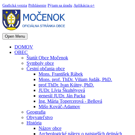
Grafická verzia
Prihlásenie
Pýtam sa úradu
Aplikácia o+
Open Menu
DOMOV
OBEC
Štatút Obce Močenok
Symboly obce
Čestní občania obce
Mons. František Rábek
Mons. prof. ThDr. Viliam Judák, PhD.
prof.ThDr. Ivan Kútny, PhD.
JUDr. Lívia Škultétyová
generál JUDr. Ján Packa
Ing. Mária Topercerová - Beňová
Mišo Kováč-Adamov
Geografia
Obyvateľstvo
História
Názov obce
Archeologické nálezy o najstarších dejinách