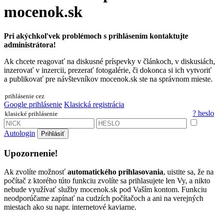
mocenok.sk
Pri akýchkoľvek problémoch s prihlásením kontaktujte
administrátora!
Ak chcete reagovať na diskusné príspevky v článkoch, v diskusiách,
inzerovať v inzercii, prezerať fotogalérie, či dokonca si ich vytvoriť
a publikovať pre návštevníkov mocenok.sk ste na správnom mieste.
prihlásenie cez
Google prihlásenie
Klasická registrácia
? heslo
klasické prihlásenie
Autologin
Prihlásiť
Upozornenie!
Ak zvolíte možnosť
automatického prihlasovania
, uistite sa, že na
počítač z ktorého túto funkciu zvolíte sa prihlasujete len Vy, a nikto
nebude využívať služby mocenok.sk pod Vaším kontom. Funkciu
neodporúčame zapínať na cudzích počítačoch a ani na verejných
miestach ako su napr. internetové kaviarne.