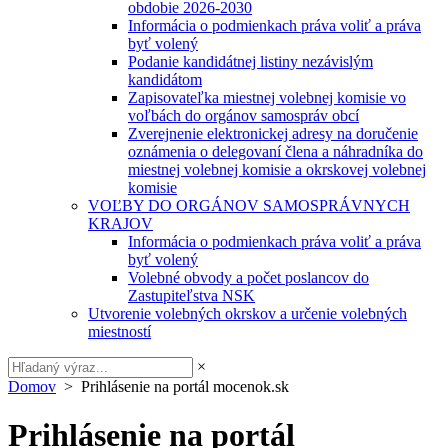
obdobie 2026-2030
Informácia o podmienkach práva voliť a práva
byť volený
Podanie kandidátnej listiny nezávislým
kandidátom
Zapisovateľka miestnej volebnej komisie vo
voľbách do orgánov samospráv obcí
Zverejnenie elektronickej adresy na doručenie
oznámenia o delegovaní člena a náhradníka do
miestnej volebnej komisie a okrskovej volebnej
komisie
VOĽBY DO ORGÁNOV SAMOSPRÁVNYCH
KRAJOV
Informácia o podmienkach práva voliť a práva
byť volený
Volebné obvody a počet poslancov do
Zastupiteľstva NSK
Utvorenie volebných okrskov a určenie volebných
miestností
×
Domov
> Prihlásenie na portál mocenok.sk
Prihlásenie na portál