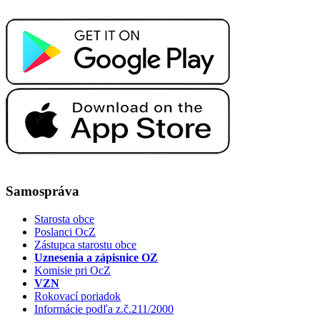
Samospráva
Starosta obce
Poslanci OcZ
Zástupca starostu obce
Uznesenia a zápisnice OZ
Komisie pri OcZ
VZN
Rokovací poriadok
Informácie podľa z.č.211/2000