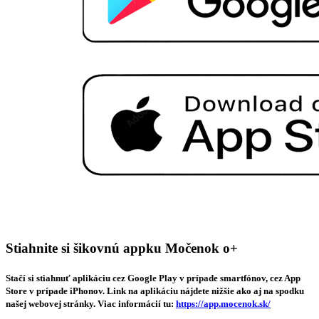
Stiahnite si šikovnú appku Močenok o+
Stačí si stiahnuť aplikáciu cez Google Play v prípade smartfónov, cez App
Store v prípade iPhonov. Link na aplikáciu nájdete nižšie ako aj na spodku
našej webovej stránky. Viac informácií tu:
https://app.mocenok.sk/