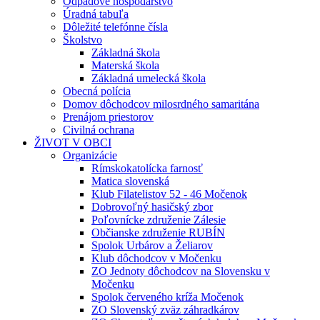
Odpadové hospodárstvo
Úradná tabuľa
Dôležité telefónne čísla
Školstvo
Základná škola
Materská škola
Základná umelecká škola
Obecná polícia
Domov dôchodcov milosrdného samaritána
Prenájom priestorov
Civilná ochrana
ŽIVOT V OBCI
Organizácie
Rímskokatolícka farnosť
Matica slovenská
Klub Filatelistov 52 - 46 Močenok
Dobrovoľný hasičský zbor
Poľovnícke združenie Zálesie
Občianske združenie RUBÍN
Spolok Urbárov a Želiarov
Klub dôchodcov v Močenku
ZO Jednoty dôchodcov na Slovensku v
Močenku
Spolok červeného kríža Močenok
ZO Slovenský zväz záhradkárov