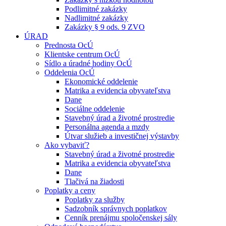
Podlimitné zakázky
Nadlimitné zakázky
Zakázky § 9 ods. 9 ZVO
ÚRAD
Prednosta OcÚ
Klientske centrum OcÚ
Sídlo a úradné hodiny OcÚ
Oddelenia OcÚ
Ekonomické oddelenie
Matrika a evidencia obyvateľstva
Dane
Sociálne oddelenie
Stavebný úrad a životné prostredie
Personálna agenda a mzdy
Útvar služieb a investičnej výstavby
Ako vybaviť?
Stavebný úrad a životné prostredie
Matrika a evidencia obyvateľstva
Dane
Tlačivá na žiadosti
Poplatky a ceny
Poplatky za služby
Sadzobník správnych poplatkov
Cenník prenájmu spoločenskej sály