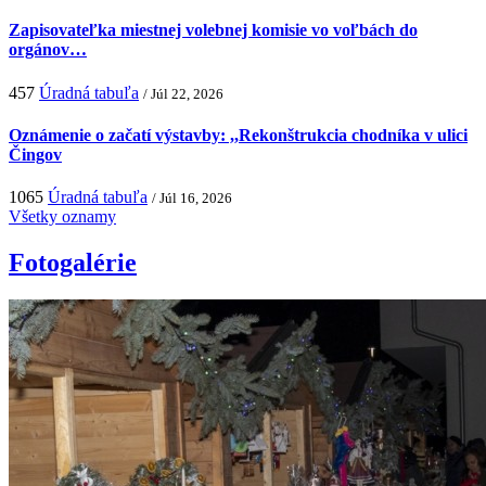
Zapisovateľka miestnej volebnej komisie vo voľbách do
orgánov…
457
Úradná tabuľa
/ Júl 22, 2026
Oznámenie o začatí výstavby: ,,Rekonštrukcia chodníka v ulici
Čingov
1065
Úradná tabuľa
/ Júl 16, 2026
Všetky oznamy
Fotogalérie