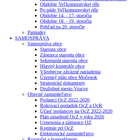
Obdobie Veľkomoravskej ríše
Po páde Veľkomoravskej ríše
Obdobie 14. - 17. storočia
Obdobie 18. - 19. storočia
Pohľad na 20. storočie
Pamiatky
SAMOSPRÁVA
Samospráva obce
Starosta obce
Zástupca starostu obce
Sekretariát starostu obce
Hlavný kontrolór obce
Všeobecne záväzné nariadenia
Územný plán obce Močenok
Strategické dokumenty
Družobné mesto Vracov
Obecné zastupiteľstvo
Poslanci OcZ 2022-2026
Rokovací poriadok OcZ a OcR
Účasť poslancov na OcZ 2022-2026
Plán zasadnutí OcZ v roku 2026
Uznesenia a zápisnice OZ
Komisie pri OcZ
Elektronické zastupiteľstvo
Rozpočet a hospodárenie