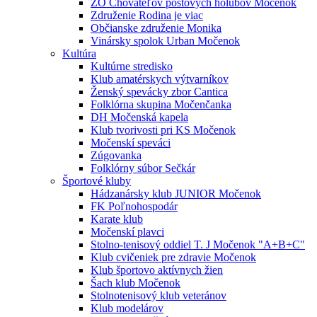
ZO Chovateľov poštových holubov Močenok
Združenie Rodina je viac
Občianske združenie Monika
Vinársky spolok Urban Močenok
Kultúra
Kultúrne stredisko
Klub amatérskych výtvarníkov
Ženský spevácky zbor Cantica
Folklórna skupina Močenčanka
DH Močenská kapela
Klub tvorivosti pri KS Močenok
Močenskí speváci
Zúgovanka
Folklórny súbor Sečkár
Športové kluby
Hádzanársky klub JUNIOR Močenok
FK Poľnohospodár
Karate klub
Močenskí plavci
Stolno-tenisový oddiel T. J Močenok "A+B+C"
Klub cvičeniek pre zdravie Močenok
Klub športovo aktívnych žien
Šach klub Močenok
Stolnotenisový klub veteránov
Klub modelárov