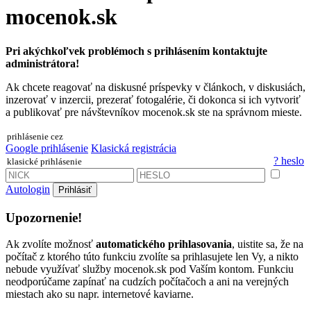
mocenok.sk
Pri akýchkoľvek problémoch s prihlásením kontaktujte
administrátora!
Ak chcete reagovať na diskusné príspevky v článkoch, v diskusiách,
inzerovať v inzercii, prezerať fotogalérie, či dokonca si ich vytvoriť
a publikovať pre návštevníkov mocenok.sk ste na správnom mieste.
prihlásenie cez
Google prihlásenie
Klasická registrácia
? heslo
klasické prihlásenie
Autologin
Prihlásiť
Upozornenie!
Ak zvolíte možnosť
automatického prihlasovania
, uistite sa, že na
počítač z ktorého túto funkciu zvolíte sa prihlasujete len Vy, a nikto
nebude využívať služby mocenok.sk pod Vaším kontom. Funkciu
neodporúčame zapínať na cudzích počítačoch a ani na verejných
miestach ako su napr. internetové kaviarne.