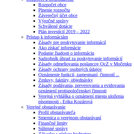
Rozpočet obce
Plnenie rozpočtu
Záverečný účet obce
Výročné správy
Schválené dotácie
Plán investícií 2019 – 2022
Prístup k informáciám
Zásady pre poskytovanie informácií
Ako získať informácie
Podanie žiadosti o informáciu
Sadzobník úhrad za poskytovanie informácií
Zásady odmeňovania poslancov OcZ v Močenku
Zásady ochrany osobných údajov
Oznámenie funkcií, zamestnaní, činností ...
Zmluvy, faktúry, objednávky
Zásady podávania, preverovania a evidovania
oznámení protispoločenskej činnosti
Verejná vyhláška o oznámení miesta uloženia
písomnosti - Erika Kozárová
Verejné obstarávanie
Profil obstarávateľa
Smernica o verejnom obstarávaní
Finančné limity
Súhrnné správy
Zákazky s nízkou hodnotou