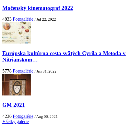
Močenský kinematograf 2022
4833
Fotogalérie
/ Júl 22, 2022
Európska kultúrna cesta svätých Cyrila a Metoda v
Nitrianskom…
5778
Fotogalérie
/ Jan 31, 2022
GM 2021
4236
Fotogalérie
/ Aug 06, 2021
Všetky galérie