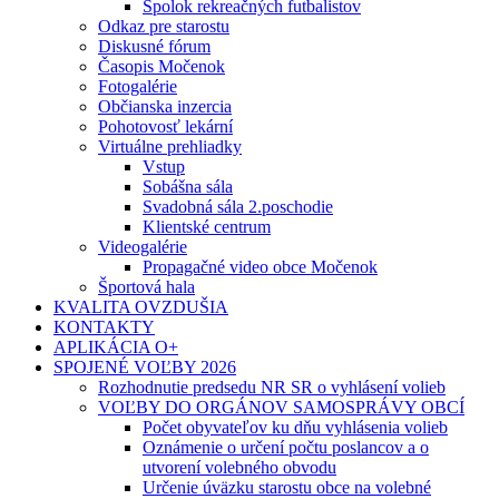
Spolok rekreačných futbalistov
Odkaz pre starostu
Diskusné fórum
Časopis Močenok
Fotogalérie
Občianska inzercia
Pohotovosť lekární
Virtuálne prehliadky
Vstup
Sobášna sála
Svadobná sála 2.poschodie
Klientské centrum
Videogalérie
Propagačné video obce Močenok
Športová hala
KVALITA OVZDUŠIA
KONTAKTY
APLIKÁCIA O+
SPOJENÉ VOĽBY 2026
Rozhodnutie predsedu NR SR o vyhlásení volieb
VOĽBY DO ORGÁNOV SAMOSPRÁVY OBCÍ
Počet obyvateľov ku dňu vyhlásenia volieb
Oznámenie o určení počtu poslancov a o
utvorení volebného obvodu
Určenie úväzku starostu obce na volebné