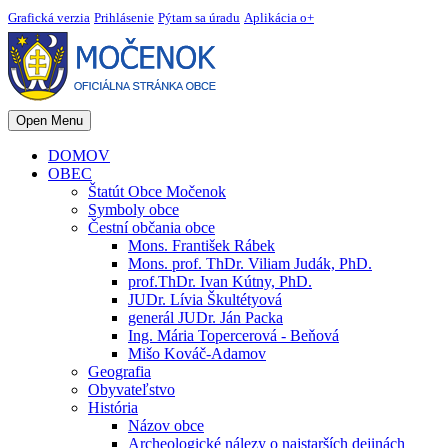
Grafická verzia
Prihlásenie
Pýtam sa úradu
Aplikácia o+
Open Menu
DOMOV
OBEC
Štatút Obce Močenok
Symboly obce
Čestní občania obce
Mons. František Rábek
Mons. prof. ThDr. Viliam Judák, PhD.
prof.ThDr. Ivan Kútny, PhD.
JUDr. Lívia Škultétyová
generál JUDr. Ján Packa
Ing. Mária Topercerová - Beňová
Mišo Kováč-Adamov
Geografia
Obyvateľstvo
História
Názov obce
Archeologické nálezy o najstarších dejinách