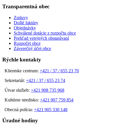
Transparentná obec
Zmluvy
Došlé faktúry
Objednávky
Schválené dotácie z rozpočtu obce
Prehľad verejných obstarávaní
Rozpočet obce
Záverečný účet obce
Rýchle kontakty
Klientske centrum:
+421 / 37 / 655 23 70
Sekretariát:
+421 / 37 / 655 23 74
Útvar služieb:
+421 908 735 968
Kultúrne stredisko:
+421 907 759 854
Obecná polícia:
+421 905 330 148
Úradné hodiny