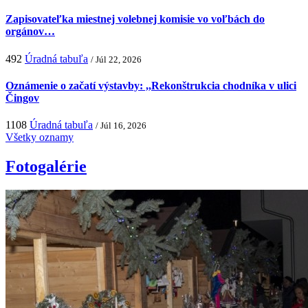
Zapisovateľka miestnej volebnej komisie vo voľbách do
orgánov…
492
Úradná tabuľa
/ Júl 22, 2026
Oznámenie o začatí výstavby: ,,Rekonštrukcia chodníka v ulici
Čingov
1108
Úradná tabuľa
/ Júl 16, 2026
Všetky oznamy
Fotogalérie