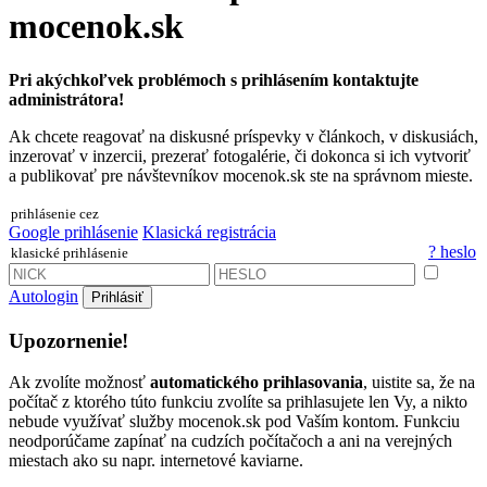
mocenok.sk
Pri akýchkoľvek problémoch s prihlásením kontaktujte
administrátora!
Ak chcete reagovať na diskusné príspevky v článkoch, v diskusiách,
inzerovať v inzercii, prezerať fotogalérie, či dokonca si ich vytvoriť
a publikovať pre návštevníkov mocenok.sk ste na správnom mieste.
prihlásenie cez
Google prihlásenie
Klasická registrácia
? heslo
klasické prihlásenie
Autologin
Prihlásiť
Upozornenie!
Ak zvolíte možnosť
automatického prihlasovania
, uistite sa, že na
počítač z ktorého túto funkciu zvolíte sa prihlasujete len Vy, a nikto
nebude využívať služby mocenok.sk pod Vaším kontom. Funkciu
neodporúčame zapínať na cudzích počítačoch a ani na verejných
miestach ako su napr. internetové kaviarne.