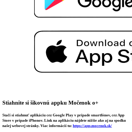
Stiahnite si šikovnú appku Močenok o+
Stačí si stiahnuť aplikáciu cez Google Play v prípade smartfónov, cez App
Store v prípade iPhonov. Link na aplikáciu nájdete nižšie ako aj na spodku
našej webovej stránky. Viac informácií tu:
https://app.mocenok.sk/