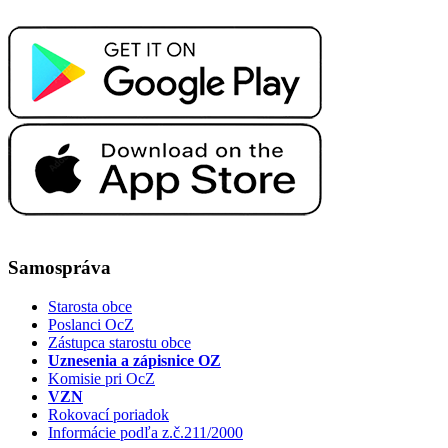
Samospráva
Starosta obce
Poslanci OcZ
Zástupca starostu obce
Uznesenia a zápisnice OZ
Komisie pri OcZ
VZN
Rokovací poriadok
Informácie podľa z.č.211/2000