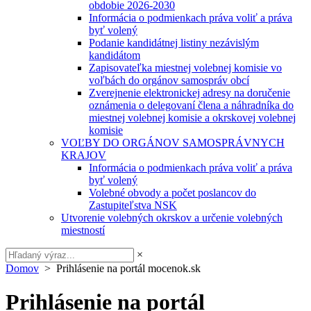
obdobie 2026-2030
Informácia o podmienkach práva voliť a práva
byť volený
Podanie kandidátnej listiny nezávislým
kandidátom
Zapisovateľka miestnej volebnej komisie vo
voľbách do orgánov samospráv obcí
Zverejnenie elektronickej adresy na doručenie
oznámenia o delegovaní člena a náhradníka do
miestnej volebnej komisie a okrskovej volebnej
komisie
VOĽBY DO ORGÁNOV SAMOSPRÁVNYCH
KRAJOV
Informácia o podmienkach práva voliť a práva
byť volený
Volebné obvody a počet poslancov do
Zastupiteľstva NSK
Utvorenie volebných okrskov a určenie volebných
miestností
×
Domov
> Prihlásenie na portál mocenok.sk
Prihlásenie na portál