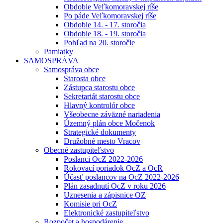
Obdobie Veľkomoravskej ríše
Po páde Veľkomoravskej ríše
Obdobie 14. - 17. storočia
Obdobie 18. - 19. storočia
Pohľad na 20. storočie
Pamiatky
SAMOSPRÁVA
Samospráva obce
Starosta obce
Zástupca starostu obce
Sekretariát starostu obce
Hlavný kontrolór obce
Všeobecne záväzné nariadenia
Územný plán obce Močenok
Strategické dokumenty
Družobné mesto Vracov
Obecné zastupiteľstvo
Poslanci OcZ 2022-2026
Rokovací poriadok OcZ a OcR
Účasť poslancov na OcZ 2022-2026
Plán zasadnutí OcZ v roku 2026
Uznesenia a zápisnice OZ
Komisie pri OcZ
Elektronické zastupiteľstvo
Rozpočet a hospodárenie