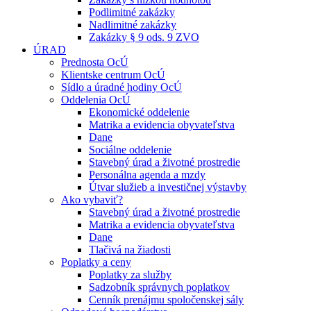
Podlimitné zakázky
Nadlimitné zakázky
Zakázky § 9 ods. 9 ZVO
ÚRAD
Prednosta OcÚ
Klientske centrum OcÚ
Sídlo a úradné hodiny OcÚ
Oddelenia OcÚ
Ekonomické oddelenie
Matrika a evidencia obyvateľstva
Dane
Sociálne oddelenie
Stavebný úrad a životné prostredie
Personálna agenda a mzdy
Útvar služieb a investičnej výstavby
Ako vybaviť?
Stavebný úrad a životné prostredie
Matrika a evidencia obyvateľstva
Dane
Tlačivá na žiadosti
Poplatky a ceny
Poplatky za služby
Sadzobník správnych poplatkov
Cenník prenájmu spoločenskej sály