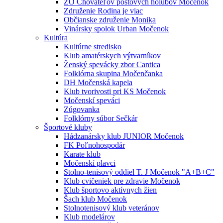
ZO Chovateľov poštových holubov Močenok
Združenie Rodina je viac
Občianske združenie Monika
Vinársky spolok Urban Močenok
Kultúra
Kultúrne stredisko
Klub amatérskych výtvarníkov
Ženský spevácky zbor Cantica
Folklórna skupina Močenčanka
DH Močenská kapela
Klub tvorivosti pri KS Močenok
Močenskí speváci
Zúgovanka
Folklórny súbor Sečkár
Športové kluby
Hádzanársky klub JUNIOR Močenok
FK Poľnohospodár
Karate klub
Močenskí plavci
Stolno-tenisový oddiel T. J Močenok "A+B+C"
Klub cvičeniek pre zdravie Močenok
Klub športovo aktívnych žien
Šach klub Močenok
Stolnotenisový klub veteránov
Klub modelárov