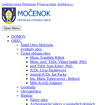
Grafická verzia
Prihlásenie
Pýtam sa úradu
Aplikácia o+
Open Menu
DOMOV
OBEC
Štatút Obce Močenok
Symboly obce
Čestní občania obce
Mons. František Rábek
Mons. prof. ThDr. Viliam Judák, PhD.
prof.ThDr. Ivan Kútny, PhD.
JUDr. Lívia Škultétyová
generál JUDr. Ján Packa
Ing. Mária Topercerová - Beňová
Mišo Kováč-Adamov
Geografia
Obyvateľstvo
História
Názov obce
Archeologické nálezy o najstarších dejinách