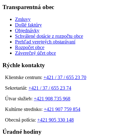
Transparentná obec
Zmluvy
Došlé faktúry
Objednávky
Schválené dotácie z rozpočtu obce
Prehľad verejných obstarávaní
Rozpočet obce
Záverečný účet obce
Rýchle kontakty
Klientske centrum:
+421 / 37 / 655 23 70
Sekretariát:
+421 / 37 / 655 23 74
Útvar služieb:
+421 908 735 968
Kultúrne stredisko:
+421 907 759 854
Obecná polícia:
+421 905 330 148
Úradné hodiny