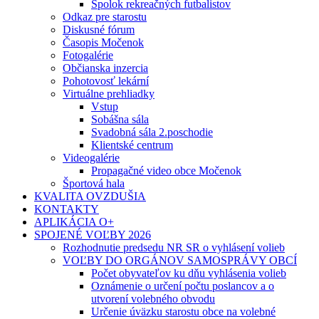
Spolok rekreačných futbalistov
Odkaz pre starostu
Diskusné fórum
Časopis Močenok
Fotogalérie
Občianska inzercia
Pohotovosť lekární
Virtuálne prehliadky
Vstup
Sobášna sála
Svadobná sála 2.poschodie
Klientské centrum
Videogalérie
Propagačné video obce Močenok
Športová hala
KVALITA OVZDUŠIA
KONTAKTY
APLIKÁCIA O+
SPOJENÉ VOĽBY 2026
Rozhodnutie predsedu NR SR o vyhlásení volieb
VOĽBY DO ORGÁNOV SAMOSPRÁVY OBCÍ
Počet obyvateľov ku dňu vyhlásenia volieb
Oznámenie o určení počtu poslancov a o
utvorení volebného obvodu
Určenie úväzku starostu obce na volebné