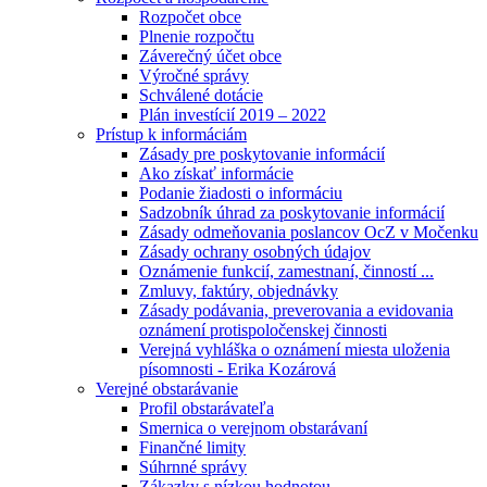
Rozpočet obce
Plnenie rozpočtu
Záverečný účet obce
Výročné správy
Schválené dotácie
Plán investícií 2019 – 2022
Prístup k informáciám
Zásady pre poskytovanie informácií
Ako získať informácie
Podanie žiadosti o informáciu
Sadzobník úhrad za poskytovanie informácií
Zásady odmeňovania poslancov OcZ v Močenku
Zásady ochrany osobných údajov
Oznámenie funkcií, zamestnaní, činností ...
Zmluvy, faktúry, objednávky
Zásady podávania, preverovania a evidovania
oznámení protispoločenskej činnosti
Verejná vyhláška o oznámení miesta uloženia
písomnosti - Erika Kozárová
Verejné obstarávanie
Profil obstarávateľa
Smernica o verejnom obstarávaní
Finančné limity
Súhrnné správy
Zákazky s nízkou hodnotou