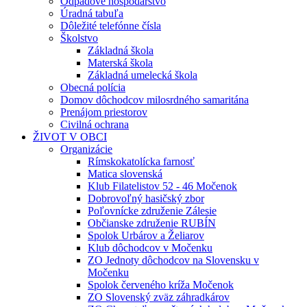
Odpadové hospodárstvo
Úradná tabuľa
Dôležité telefónne čísla
Školstvo
Základná škola
Materská škola
Základná umelecká škola
Obecná polícia
Domov dôchodcov milosrdného samaritána
Prenájom priestorov
Civilná ochrana
ŽIVOT V OBCI
Organizácie
Rímskokatolícka farnosť
Matica slovenská
Klub Filatelistov 52 - 46 Močenok
Dobrovoľný hasičský zbor
Poľovnícke združenie Zálesie
Občianske združenie RUBÍN
Spolok Urbárov a Želiarov
Klub dôchodcov v Močenku
ZO Jednoty dôchodcov na Slovensku v
Močenku
Spolok červeného kríža Močenok
ZO Slovenský zväz záhradkárov