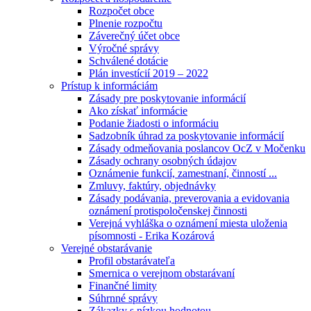
Rozpočet obce
Plnenie rozpočtu
Záverečný účet obce
Výročné správy
Schválené dotácie
Plán investícií 2019 – 2022
Prístup k informáciám
Zásady pre poskytovanie informácií
Ako získať informácie
Podanie žiadosti o informáciu
Sadzobník úhrad za poskytovanie informácií
Zásady odmeňovania poslancov OcZ v Močenku
Zásady ochrany osobných údajov
Oznámenie funkcií, zamestnaní, činností ...
Zmluvy, faktúry, objednávky
Zásady podávania, preverovania a evidovania
oznámení protispoločenskej činnosti
Verejná vyhláška o oznámení miesta uloženia
písomnosti - Erika Kozárová
Verejné obstarávanie
Profil obstarávateľa
Smernica o verejnom obstarávaní
Finančné limity
Súhrnné správy
Zákazky s nízkou hodnotou