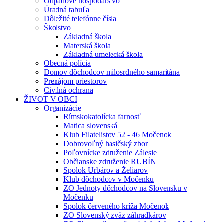
Odpadové hospodárstvo
Úradná tabuľa
Dôležité telefónne čísla
Školstvo
Základná škola
Materská škola
Základná umelecká škola
Obecná polícia
Domov dôchodcov milosrdného samaritána
Prenájom priestorov
Civilná ochrana
ŽIVOT V OBCI
Organizácie
Rímskokatolícka farnosť
Matica slovenská
Klub Filatelistov 52 - 46 Močenok
Dobrovoľný hasičský zbor
Poľovnícke združenie Zálesie
Občianske združenie RUBÍN
Spolok Urbárov a Želiarov
Klub dôchodcov v Močenku
ZO Jednoty dôchodcov na Slovensku v
Močenku
Spolok červeného kríža Močenok
ZO Slovenský zväz záhradkárov