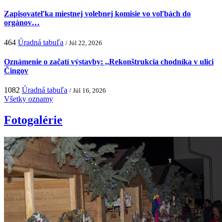
Zapisovateľka miestnej volebnej komisie vo voľbách do
orgánov…
464
Úradná tabuľa
/ Júl 22, 2026
Oznámenie o začatí výstavby: ,,Rekonštrukcia chodníka v ulici
Čingov
1082
Úradná tabuľa
/ Júl 16, 2026
Všetky oznamy
Fotogalérie