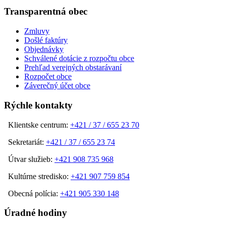
Transparentná obec
Zmluvy
Došlé faktúry
Objednávky
Schválené dotácie z rozpočtu obce
Prehľad verejných obstarávaní
Rozpočet obce
Záverečný účet obce
Rýchle kontakty
Klientske centrum:
+421 / 37 / 655 23 70
Sekretariát:
+421 / 37 / 655 23 74
Útvar služieb:
+421 908 735 968
Kultúrne stredisko:
+421 907 759 854
Obecná polícia:
+421 905 330 148
Úradné hodiny