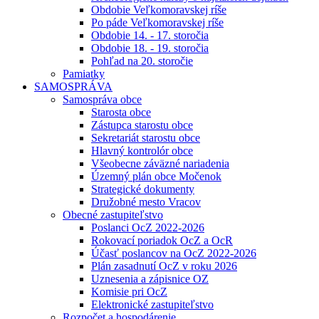
Obdobie Veľkomoravskej ríše
Po páde Veľkomoravskej ríše
Obdobie 14. - 17. storočia
Obdobie 18. - 19. storočia
Pohľad na 20. storočie
Pamiatky
SAMOSPRÁVA
Samospráva obce
Starosta obce
Zástupca starostu obce
Sekretariát starostu obce
Hlavný kontrolór obce
Všeobecne záväzné nariadenia
Územný plán obce Močenok
Strategické dokumenty
Družobné mesto Vracov
Obecné zastupiteľstvo
Poslanci OcZ 2022-2026
Rokovací poriadok OcZ a OcR
Účasť poslancov na OcZ 2022-2026
Plán zasadnutí OcZ v roku 2026
Uznesenia a zápisnice OZ
Komisie pri OcZ
Elektronické zastupiteľstvo
Rozpočet a hospodárenie