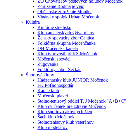
ZO Chovateľov poštových holubov Močenok
Združenie Rodina je viac
Občianske združenie Monika
Vinársky spolok Urban Močenok
Kultúra
Kultúrne stredisko
Klub amatérskych výtvarníkov
Ženský spevácky zbor Cantica
Folklórna skupina Močenčanka
DH Močenská kapela
Klub tvorivosti pri KS Močenok
Močenskí speváci
Zúgovanka
Folklórny súbor Sečkár
Športové kluby
Hádzanársky klub JUNIOR Močenok
FK Poľnohospodár
Karate klub
Močenskí plavci
Stolno-tenisový oddiel T. J Močenok "A+B+C"
Klub cvičeniek pre zdravie Močenok
Klub športovo aktívnych žien
Šach klub Močenok
Stolnotenisový klub veteránov
Klub modelárov