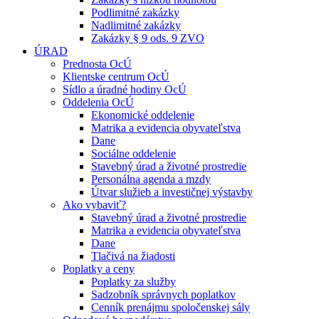
Podlimitné zakázky
Nadlimitné zakázky
Zakázky § 9 ods. 9 ZVO
ÚRAD
Prednosta OcÚ
Klientske centrum OcÚ
Sídlo a úradné hodiny OcÚ
Oddelenia OcÚ
Ekonomické oddelenie
Matrika a evidencia obyvateľstva
Dane
Sociálne oddelenie
Stavebný úrad a životné prostredie
Personálna agenda a mzdy
Útvar služieb a investičnej výstavby
Ako vybaviť?
Stavebný úrad a životné prostredie
Matrika a evidencia obyvateľstva
Dane
Tlačivá na žiadosti
Poplatky a ceny
Poplatky za služby
Sadzobník správnych poplatkov
Cenník prenájmu spoločenskej sály