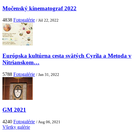
Močenský kinematograf 2022
4838
Fotogalérie
/ Júl 22, 2022
Európska kultúrna cesta svätých Cyrila a Metoda v
Nitrianskom…
5788
Fotogalérie
/ Jan 31, 2022
GM 2021
4240
Fotogalérie
/ Aug 06, 2021
Všetky galérie