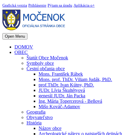
Grafická verzia
Prihlásenie
Pýtam sa úradu
Aplikácia o+
Open Menu
DOMOV
OBEC
Štatút Obce Močenok
Symboly obce
Čestní občania obce
Mons. František Rábek
Mons. prof. ThDr. Viliam Judák, PhD.
prof.ThDr. Ivan Kútny, PhD.
JUDr. Lívia Škultétyová
generál JUDr. Ján Packa
Ing. Mária Topercerová - Beňová
Mišo Kováč-Adamov
Geografia
Obyvateľstvo
História
Názov obce
Archeologické nálezy o najstarších dejinách