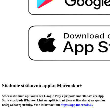
Stiahnite si šikovnú appku Močenok o+
Stačí si stiahnuť aplikáciu cez Google Play v prípade smartfónov, cez App
Store v prípade iPhonov. Link na aplikáciu nájdete nižšie ako aj na spodku
našej webovej stránky. Viac informácií tu:
https://app.mocenok.sk/