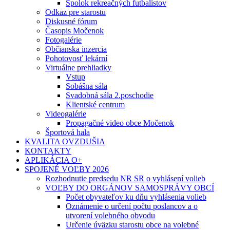
Spolok rekreačných futbalistov
Odkaz pre starostu
Diskusné fórum
Časopis Močenok
Fotogalérie
Občianska inzercia
Pohotovosť lekární
Virtuálne prehliadky
Vstup
Sobášna sála
Svadobná sála 2.poschodie
Klientské centrum
Videogalérie
Propagačné video obce Močenok
Športová hala
KVALITA OVZDUŠIA
KONTAKTY
APLIKÁCIA O+
SPOJENÉ VOĽBY 2026
Rozhodnutie predsedu NR SR o vyhlásení volieb
VOĽBY DO ORGÁNOV SAMOSPRÁVY OBCÍ
Počet obyvateľov ku dňu vyhlásenia volieb
Oznámenie o určení počtu poslancov a o
utvorení volebného obvodu
Určenie úväzku starostu obce na volebné