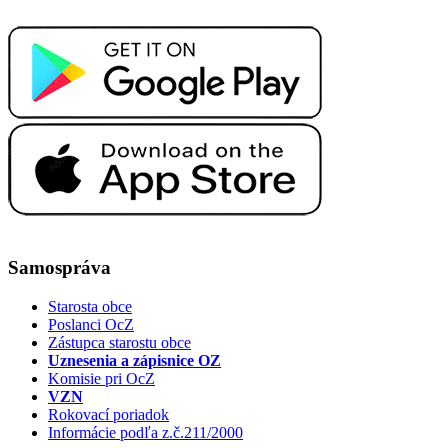
Samospráva
Starosta obce
Poslanci OcZ
Zástupca starostu obce
Uznesenia a zápisnice OZ
Komisie pri OcZ
VZN
Rokovací poriadok
Informácie podľa z.č.211/2000