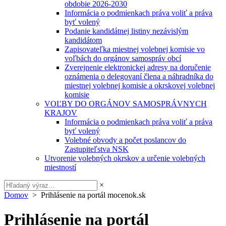
obdobie 2026-2030
Informácia o podmienkach práva voliť a práva
byť volený
Podanie kandidátnej listiny nezávislým
kandidátom
Zapisovateľka miestnej volebnej komisie vo
voľbách do orgánov samospráv obcí
Zverejnenie elektronickej adresy na doručenie
oznámenia o delegovaní člena a náhradníka do
miestnej volebnej komisie a okrskovej volebnej
komisie
VOĽBY DO ORGÁNOV SAMOSPRÁVNYCH
KRAJOV
Informácia o podmienkach práva voliť a práva
byť volený
Volebné obvody a počet poslancov do
Zastupiteľstva NSK
Utvorenie volebných okrskov a určenie volebných
miestností
×
Domov
> Prihlásenie na portál mocenok.sk
Prihlásenie na portál