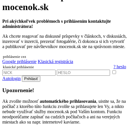
mocenok.sk
Pri akýchkoľvek problémoch s prihlásením kontaktujte
administrátora!
Ak chcete reagovať na diskusné príspevky v článkoch, v diskusiách,
inzerovať v inzercii, prezerať fotogalérie, či dokonca si ich vytvoriť
a publikovať pre návštevníkov mocenok.sk ste na správnom mieste.
prihlásenie cez
Google prihlásenie
Klasická registrácia
? heslo
klasické prihlásenie
Autologin
Prihlásiť
Upozornenie!
Ak zvolíte možnosť
automatického prihlasovania
, uistite sa, že na
počítač z ktorého túto funkciu zvolíte sa prihlasujete len Vy, a nikto
nebude využívať služby mocenok.sk pod Vaším kontom. Funkciu
neodporúčame zapínať na cudzích počítačoch a ani na verejných
miestach ako su napr. internetové kaviarne.