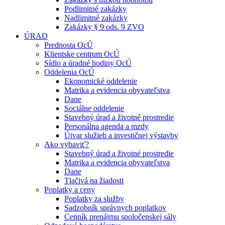
Podlimitné zakázky
Nadlimitné zakázky
Zakázky § 9 ods. 9 ZVO
ÚRAD
Prednosta OcÚ
Klientske centrum OcÚ
Sídlo a úradné hodiny OcÚ
Oddelenia OcÚ
Ekonomické oddelenie
Matrika a evidencia obyvateľstva
Dane
Sociálne oddelenie
Stavebný úrad a životné prostredie
Personálna agenda a mzdy
Útvar služieb a investičnej výstavby
Ako vybaviť?
Stavebný úrad a životné prostredie
Matrika a evidencia obyvateľstva
Dane
Tlačivá na žiadosti
Poplatky a ceny
Poplatky za služby
Sadzobník správnych poplatkov
Cenník prenájmu spoločenskej sály