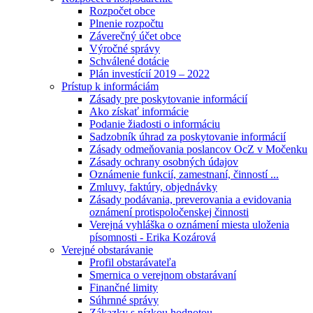
Rozpočet obce
Plnenie rozpočtu
Záverečný účet obce
Výročné správy
Schválené dotácie
Plán investícií 2019 – 2022
Prístup k informáciám
Zásady pre poskytovanie informácií
Ako získať informácie
Podanie žiadosti o informáciu
Sadzobník úhrad za poskytovanie informácií
Zásady odmeňovania poslancov OcZ v Močenku
Zásady ochrany osobných údajov
Oznámenie funkcií, zamestnaní, činností ...
Zmluvy, faktúry, objednávky
Zásady podávania, preverovania a evidovania
oznámení protispoločenskej činnosti
Verejná vyhláška o oznámení miesta uloženia
písomnosti - Erika Kozárová
Verejné obstarávanie
Profil obstarávateľa
Smernica o verejnom obstarávaní
Finančné limity
Súhrnné správy
Zákazky s nízkou hodnotou