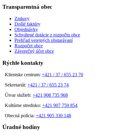
Transparentná obec
Zmluvy
Došlé faktúry
Objednávky
Schválené dotácie z rozpočtu obce
Prehľad verejných obstarávaní
Rozpočet obce
Záverečný účet obce
Rýchle kontakty
Klientske centrum:
+421 / 37 / 655 23 70
Sekretariát:
+421 / 37 / 655 23 74
Útvar služieb:
+421 908 735 968
Kultúrne stredisko:
+421 907 759 854
Obecná polícia:
+421 905 330 148
Úradné hodiny