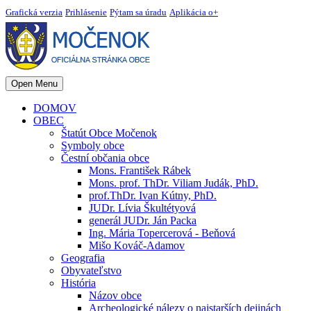
Grafická verzia
Prihlásenie
Pýtam sa úradu
Aplikácia o+
Open Menu
DOMOV
OBEC
Štatút Obce Močenok
Symboly obce
Čestní občania obce
Mons. František Rábek
Mons. prof. ThDr. Viliam Judák, PhD.
prof.ThDr. Ivan Kútny, PhD.
JUDr. Lívia Škultétyová
generál JUDr. Ján Packa
Ing. Mária Topercerová - Beňová
Mišo Kováč-Adamov
Geografia
Obyvateľstvo
História
Názov obce
Archeologické nálezy o najstarších dejinách