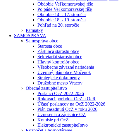
Obdobie Veľkomoravskej ríše
Po páde Veľkomoravskej ríše
Obdobie 14. - 17. storočia
Obdobie 18. - 19. storočia
Pohľad na 20. storočie
Pamiatky
SAMOSPRÁVA
Samospráva obce
Starosta obce
Zástupca starostu obce
Sekretariát starostu obce
Hlavný kontrolór obce
Všeobecne záväzné nariadenia
Územný plán obce Močenok
Strategické dokumenty
Družobné mesto Vracov
Obecné zastupiteľstvo
Poslanci OcZ 2022-2026
Rokovací poriadok OcZ a OcR
Účasť poslancov na OcZ 2022-2026
Plán zasadnutí OcZ v roku 2026
Uznesenia a zápisnice OZ
Komisie pri OcZ
Elektronické zastupiteľstvo
Rozpočet a hospodárenie