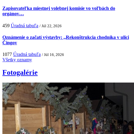
Zapisovateľka miestnej volebnej komisie vo voľbách do
orgánov…
459
Úradná tabuľa
/ Júl 22, 2026
Oznámenie o začatí výstavby: ,,Rekonštrukcia chodníka v ulici
Čingov
1077
Úradná tabuľa
/ Júl 16, 2026
Všetky oznamy
Fotogalérie