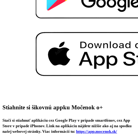
Stiahnite si šikovnú appku Močenok o+
Stačí si stiahnuť aplikáciu cez Google Play v prípade smartfónov, cez App
Store v prípade iPhonov. Link na aplikáciu nájdete nižšie ako aj na spodku
našej webovej stránky. Viac informácií tu:
https://app.mocenok.sk/