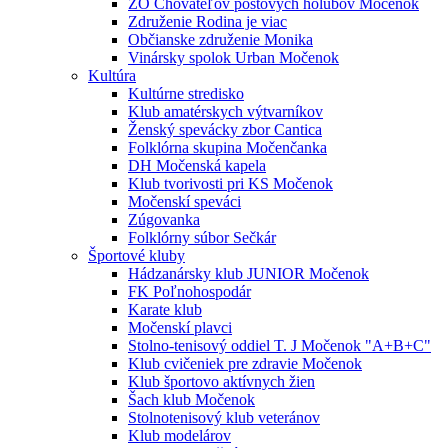
ZO Chovateľov poštových holubov Močenok
Združenie Rodina je viac
Občianske združenie Monika
Vinársky spolok Urban Močenok
Kultúra
Kultúrne stredisko
Klub amatérskych výtvarníkov
Ženský spevácky zbor Cantica
Folklórna skupina Močenčanka
DH Močenská kapela
Klub tvorivosti pri KS Močenok
Močenskí speváci
Zúgovanka
Folklórny súbor Sečkár
Športové kluby
Hádzanársky klub JUNIOR Močenok
FK Poľnohospodár
Karate klub
Močenskí plavci
Stolno-tenisový oddiel T. J Močenok "A+B+C"
Klub cvičeniek pre zdravie Močenok
Klub športovo aktívnych žien
Šach klub Močenok
Stolnotenisový klub veteránov
Klub modelárov