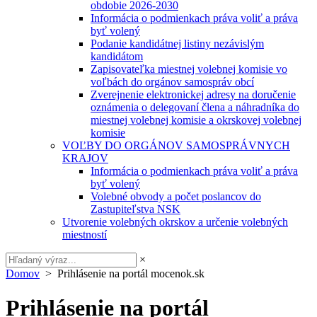
obdobie 2026-2030
Informácia o podmienkach práva voliť a práva
byť volený
Podanie kandidátnej listiny nezávislým
kandidátom
Zapisovateľka miestnej volebnej komisie vo
voľbách do orgánov samospráv obcí
Zverejnenie elektronickej adresy na doručenie
oznámenia o delegovaní člena a náhradníka do
miestnej volebnej komisie a okrskovej volebnej
komisie
VOĽBY DO ORGÁNOV SAMOSPRÁVNYCH
KRAJOV
Informácia o podmienkach práva voliť a práva
byť volený
Volebné obvody a počet poslancov do
Zastupiteľstva NSK
Utvorenie volebných okrskov a určenie volebných
miestností
×
Domov
> Prihlásenie na portál mocenok.sk
Prihlásenie na portál