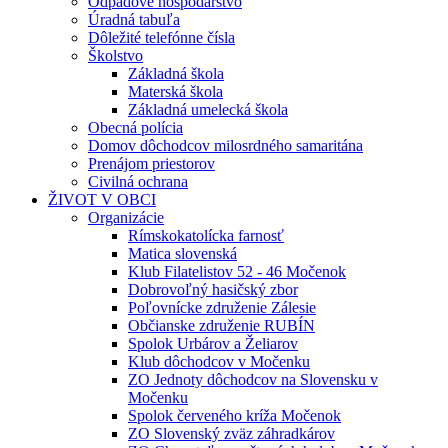
Odpadové hospodárstvo
Úradná tabuľa
Dôležité telefónne čísla
Školstvo
Základná škola
Materská škola
Základná umelecká škola
Obecná polícia
Domov dôchodcov milosrdného samaritána
Prenájom priestorov
Civilná ochrana
ŽIVOT V OBCI
Organizácie
Rímskokatolícka farnosť
Matica slovenská
Klub Filatelistov 52 - 46 Močenok
Dobrovoľný hasičský zbor
Poľovnícke združenie Zálesie
Občianske združenie RUBÍN
Spolok Urbárov a Želiarov
Klub dôchodcov v Močenku
ZO Jednoty dôchodcov na Slovensku v
Močenku
Spolok červeného kríža Močenok
ZO Slovenský zväz záhradkárov