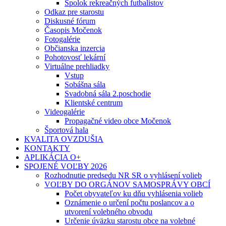
Spolok rekreačných futbalistov
Odkaz pre starostu
Diskusné fórum
Časopis Močenok
Fotogalérie
Občianska inzercia
Pohotovosť lekární
Virtuálne prehliadky
Vstup
Sobášna sála
Svadobná sála 2.poschodie
Klientské centrum
Videogalérie
Propagačné video obce Močenok
Športová hala
KVALITA OVZDUŠIA
KONTAKTY
APLIKÁCIA O+
SPOJENÉ VOĽBY 2026
Rozhodnutie predsedu NR SR o vyhlásení volieb
VOĽBY DO ORGÁNOV SAMOSPRÁVY OBCÍ
Počet obyvateľov ku dňu vyhlásenia volieb
Oznámenie o určení počtu poslancov a o
utvorení volebného obvodu
Určenie úväzku starostu obce na volebné