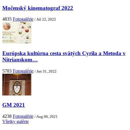
Močenský kinematograf 2022
4835
Fotogalérie
/ Júl 22, 2022
Európska kultúrna cesta svätých Cyrila a Metoda v
Nitrianskom…
5783
Fotogalérie
/ Jan 31, 2022
GM 2021
4238
Fotogalérie
/ Aug 06, 2021
Všetky galérie