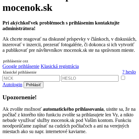
mocenok.sk
Pri akýchkoľvek problémoch s prihlásením kontaktujte
administrátora!
Ak chcete reagovať na diskusné príspevky v článkoch, v diskusiách,
inzerovať v inzercii, prezerať fotogalérie, či dokonca si ich vytvoriť
a publikovať pre návštevníkov mocenok.sk ste na správnom mieste.
prihlásenie cez
Google prihlásenie
Klasická registrácia
? heslo
klasické prihlásenie
Autologin
Prihlásiť
Upozornenie!
Ak zvolíte možnosť
automatického prihlasovania
, uistite sa, že na
počítač z ktorého túto funkciu zvolíte sa prihlasujete len Vy, a nikto
nebude využívať služby mocenok.sk pod Vaším kontom. Funkciu
neodporúčame zapínať na cudzích počítačoch a ani na verejných
miestach ako su napr. internetové kaviarne.