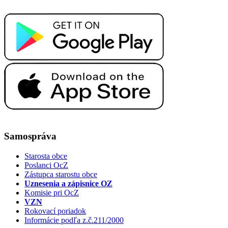
Samospráva
Starosta obce
Poslanci OcZ
Zástupca starostu obce
Uznesenia a zápisnice OZ
Komisie pri OcZ
VZN
Rokovací poriadok
Informácie podľa z.č.211/2000