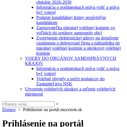
obdobie 2026-2030
Informácia o podmienkach práva voliť a práva
byť volený
Podanie kandidátnej listiny nezávislým
kandidátom
Zapisovateľka miestnej volebnej komisie vo
voľbách do orgánov samospráv obcí
Zverejnenie elektronickej adresy na doručenie
oznámenia o delegovaní člena a náhradníka do
miestnej volebnej komisie a okrskovej volebnej
komisie
VOĽBY DO ORGÁNOV SAMOSPRÁVNYCH
KRAJOV
Informácia o podmienkach práva voliť a práva
byť volený
Volebné obvody a počet poslancov do
Zastupiteľstva NSK
Utvorenie volebných okrskov a určenie volebných
miestností
×
Domov
> Prihlásenie na portál mocenok.sk
Prihlásenie na portál