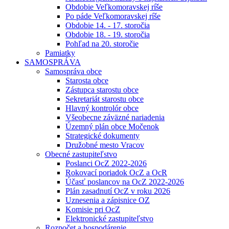
Obdobie Veľkomoravskej ríše
Po páde Veľkomoravskej ríše
Obdobie 14. - 17. storočia
Obdobie 18. - 19. storočia
Pohľad na 20. storočie
Pamiatky
SAMOSPRÁVA
Samospráva obce
Starosta obce
Zástupca starostu obce
Sekretariát starostu obce
Hlavný kontrolór obce
Všeobecne záväzné nariadenia
Územný plán obce Močenok
Strategické dokumenty
Družobné mesto Vracov
Obecné zastupiteľstvo
Poslanci OcZ 2022-2026
Rokovací poriadok OcZ a OcR
Účasť poslancov na OcZ 2022-2026
Plán zasadnutí OcZ v roku 2026
Uznesenia a zápisnice OZ
Komisie pri OcZ
Elektronické zastupiteľstvo
Rozpočet a hospodárenie