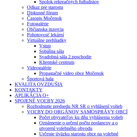
Spolok rekreačných futbalistov
Odkaz pre starostu
Diskusné fórum
Časopis Močenok
Fotogalérie
Občianska inzercia
Pohotovosť lekární
Virtuálne prehliadky
Vstup
Sobášna sála
Svadobná sála 2.poschodie
Klientské centrum
Videogalérie
Propagačné video obce Močenok
Športová hala
KVALITA OVZDUŠIA
KONTAKTY
APLIKÁCIA O+
SPOJENÉ VOĽBY 2026
Rozhodnutie predsedu NR SR o vyhlásení volieb
VOĽBY DO ORGÁNOV SAMOSPRÁVY OBCÍ
Počet obyvateľov ku dňu vyhlásenia volieb
Oznámenie o určení počtu poslancov a o
utvorení volebného obvodu
Určenie úväzku starostu obce na volebné