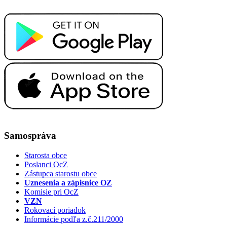
Samospráva
Starosta obce
Poslanci OcZ
Zástupca starostu obce
Uznesenia a zápisnice OZ
Komisie pri OcZ
VZN
Rokovací poriadok
Informácie podľa z.č.211/2000