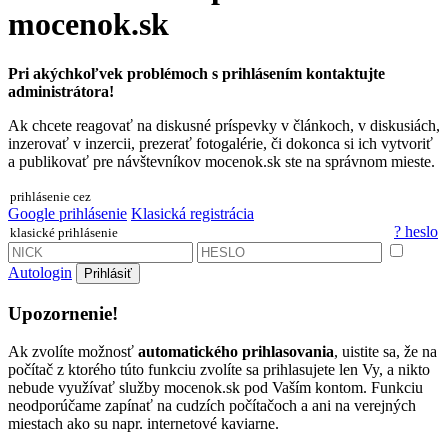
mocenok.sk
Pri akýchkoľvek problémoch s prihlásením kontaktujte
administrátora!
Ak chcete reagovať na diskusné príspevky v článkoch, v diskusiách,
inzerovať v inzercii, prezerať fotogalérie, či dokonca si ich vytvoriť
a publikovať pre návštevníkov mocenok.sk ste na správnom mieste.
prihlásenie cez
Google prihlásenie
Klasická registrácia
? heslo
klasické prihlásenie
Autologin
Prihlásiť
Upozornenie!
Ak zvolíte možnosť
automatického prihlasovania
, uistite sa, že na
počítač z ktorého túto funkciu zvolíte sa prihlasujete len Vy, a nikto
nebude využívať služby mocenok.sk pod Vaším kontom. Funkciu
neodporúčame zapínať na cudzích počítačoch a ani na verejných
miestach ako su napr. internetové kaviarne.