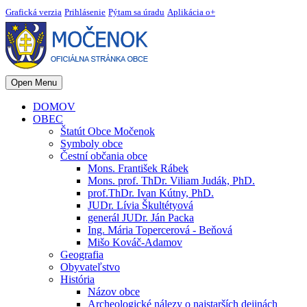
Grafická verzia
Prihlásenie
Pýtam sa úradu
Aplikácia o+
Open Menu
DOMOV
OBEC
Štatút Obce Močenok
Symboly obce
Čestní občania obce
Mons. František Rábek
Mons. prof. ThDr. Viliam Judák, PhD.
prof.ThDr. Ivan Kútny, PhD.
JUDr. Lívia Škultétyová
generál JUDr. Ján Packa
Ing. Mária Topercerová - Beňová
Mišo Kováč-Adamov
Geografia
Obyvateľstvo
História
Názov obce
Archeologické nálezy o najstarších dejinách