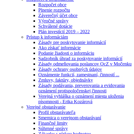
Rozpočet obce
Plnenie rozpočtu
Záverečný účet obce
Výročné správy
Schválené dotácie
Plán investícií 2019 – 2022
Prístup k informáciám
Zásady pre poskytovanie informácií
Ako získať informácie
Podanie žiadosti o informáciu
Sadzobník úhrad za poskytovanie informácií
Zásady odmeňovania poslancov OcZ v Močenku
Zásady ochrany osobných údajov
Oznámenie funkcií, zamestnaní, činností ...
Zmluvy, faktúry, objednávky
Zásady podávania, preverovania a evidovania
oznámení protispoločenskej činnosti
Verejná vyhláška o oznámení miesta uloženia
písomnosti - Erika Kozárová
Verejné obstarávanie
Profil obstarávateľa
Smernica o verejnom obstarávaní
Finančné limity
Súhrnné správy
Zákazky s nízkou hodnotou