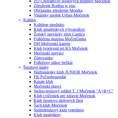
ZO Chovateľov poštových holubov Močenok
Združenie Rodina je viac
Občianske združenie Monika
Vinársky spolok Urban Močenok
Kultúra
Kultúrne stredisko
Klub amatérskych výtvarníkov
Ženský spevácky zbor Cantica
Folklórna skupina Močenčanka
DH Močenská kapela
Klub tvorivosti pri KS Močenok
Močenskí speváci
Zúgovanka
Folklórny súbor Sečkár
Športové kluby
Hádzanársky klub JUNIOR Močenok
FK Poľnohospodár
Karate klub
Močenskí plavci
Stolno-tenisový oddiel T. J Močenok "A+B+C"
Klub cvičeniek pre zdravie Močenok
Klub športovo aktívnych žien
Šach klub Močenok
Stolnotenisový klub veteránov
Klub modelárov