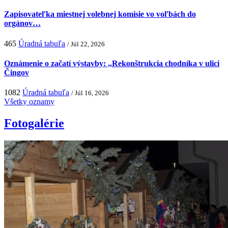
Zapisovateľka miestnej volebnej komisie vo voľbách do
orgánov…
465
Úradná tabuľa
/ Júl 22, 2026
Oznámenie o začatí výstavby: ,,Rekonštrukcia chodníka v ulici
Čingov
1082
Úradná tabuľa
/ Júl 16, 2026
Všetky oznamy
Fotogalérie