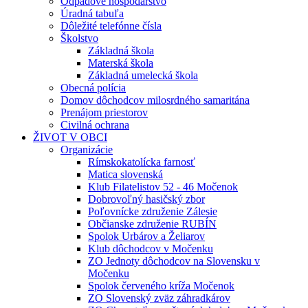
Odpadové hospodárstvo
Úradná tabuľa
Dôležité telefónne čísla
Školstvo
Základná škola
Materská škola
Základná umelecká škola
Obecná polícia
Domov dôchodcov milosrdného samaritána
Prenájom priestorov
Civilná ochrana
ŽIVOT V OBCI
Organizácie
Rímskokatolícka farnosť
Matica slovenská
Klub Filatelistov 52 - 46 Močenok
Dobrovoľný hasičský zbor
Poľovnícke združenie Zálesie
Občianske združenie RUBÍN
Spolok Urbárov a Želiarov
Klub dôchodcov v Močenku
ZO Jednoty dôchodcov na Slovensku v
Močenku
Spolok červeného kríža Močenok
ZO Slovenský zväz záhradkárov