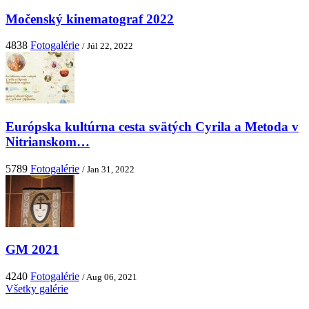
Močenský kinematograf 2022
4838
Fotogalérie
/ Júl 22, 2022
Európska kultúrna cesta svätých Cyrila a Metoda v
Nitrianskom…
5789
Fotogalérie
/ Jan 31, 2022
GM 2021
4240
Fotogalérie
/ Aug 06, 2021
Všetky galérie