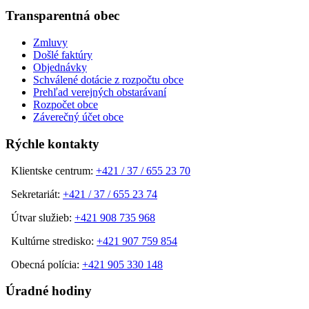
Transparentná obec
Zmluvy
Došlé faktúry
Objednávky
Schválené dotácie z rozpočtu obce
Prehľad verejných obstarávaní
Rozpočet obce
Záverečný účet obce
Rýchle kontakty
Klientske centrum:
+421 / 37 / 655 23 70
Sekretariát:
+421 / 37 / 655 23 74
Útvar služieb:
+421 908 735 968
Kultúrne stredisko:
+421 907 759 854
Obecná polícia:
+421 905 330 148
Úradné hodiny