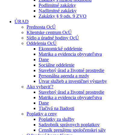
Podlimitné zakázky
Nadlimitné zakázky
Zakázky § 9 ods. 9 ZVO
ÚRAD
Prednosta OcÚ
Klientske centrum OcÚ
Sídlo a úradné hodiny OcÚ
Oddelenia OcÚ
Ekonomické oddelenie
Matrika a evidencia obyvateľstva
Dane
Sociálne oddelenie
Stavebný úrad a životné prostredie
Personálna agenda a mzdy
Útvar služieb a investičnej výstavby
Ako vybaviť?
Stavebný úrad a životné prostredie
Matrika a evidencia obyvateľstva
Dane
Tlačivá na žiadosti
Poplatky a ceny
Poplatky za služby
Sadzobník správnych poplatkov
Cenník prenájmu spoločenskej sály