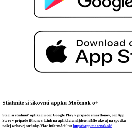
Stiahnite si šikovnú appku Močenok o+
Stačí si stiahnuť aplikáciu cez Google Play v prípade smartfónov, cez App
Store v prípade iPhonov. Link na aplikáciu nájdete nižšie ako aj na spodku
našej webovej stránky. Viac informácií tu:
https://app.mocenok.sk/