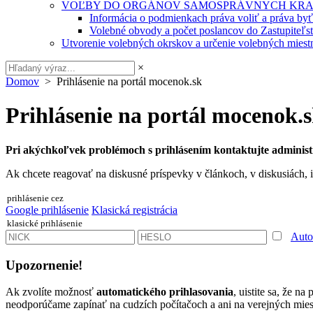
VOĽBY DO ORGÁNOV SAMOSPRÁVNYCH KRA
Informácia o podmienkach práva voliť a práva by
Volebné obvody a počet poslancov do Zastupiteľ
Utvorenie volebných okrskov a určenie volebných miestn
×
Domov
> Prihlásenie na portál mocenok.sk
Prihlásenie na portál mocenok.
Pri akýchkoľvek problémoch s prihlásením kontaktujte administ
Ak chcete reagovať na diskusné príspevky v článkoch, v diskusiách, i
prihlásenie cez
Google prihlásenie
Klasická registrácia
klasické prihlásenie
Auto
Upozornenie!
Ak zvolíte možnosť
automatického prihlasovania
, uistite sa, že n
neodporúčame zapínať na cudzích počítačoch a ani na verejných miest