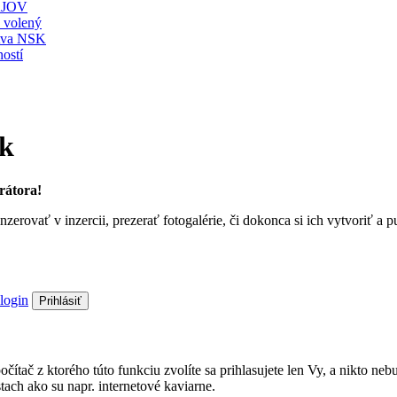
JOV
ť volený
stva NSK
ostí
sk
rátora!
nzerovať v inzercii, prezerať fotogalérie, či dokonca si ich vytvoriť 
login
Prihlásiť
a počítač z ktorého túto funkciu zvolíte sa prihlasujete len Vy, a nik
ach ako su napr. internetové kaviarne.