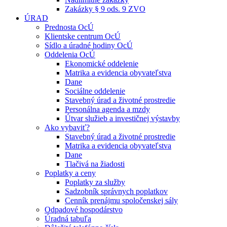
Zakázky § 9 ods. 9 ZVO
ÚRAD
Prednosta OcÚ
Klientske centrum OcÚ
Sídlo a úradné hodiny OcÚ
Oddelenia OcÚ
Ekonomické oddelenie
Matrika a evidencia obyvateľstva
Dane
Sociálne oddelenie
Stavebný úrad a životné prostredie
Personálna agenda a mzdy
Útvar služieb a investičnej výstavby
Ako vybaviť?
Stavebný úrad a životné prostredie
Matrika a evidencia obyvateľstva
Dane
Tlačivá na žiadosti
Poplatky a ceny
Poplatky za služby
Sadzobník správnych poplatkov
Cenník prenájmu spoločenskej sály
Odpadové hospodárstvo
Úradná tabuľa