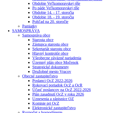
Obdobie Veľkomoravskej ríše
Po páde Veľkomoravskej ríše
Obdobie 14. - 17. storočia
Obdobie 18. - 19. storočia
Pohľad na 20. storočie
Pamiatky
SAMOSPRÁVA
Samospráva obce
Starosta obce
Zástupca starostu obce
Sekretariát starostu obce
Hlavný kontrolór obce
Všeobecne záväzné nariadenia
Územný plán obce Močenok
Strategické dokumenty
Družobné mesto Vracov
Obecné zastupiteľstvo
Poslanci OcZ 2022-2026
Rokovací poriadok OcZ a OcR
Účasť poslancov na OcZ 2022-2026
Plán zasadnutí OcZ v roku 2026
Uznesenia a zápisnice OZ
Komisie pri OcZ
Elektronické zastupiteľstvo
Rozpočet a hospodárenie