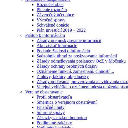
Rozpočet obce
Plnenie rozpočtu
Záverečný účet obce
Výročné správy
Schválené dotácie
Plán investícií 2019 – 2022
Prístup k informáciám
Zásady pre poskytovanie informácií
Ako získať informácie
Podanie žiadosti o informáciu
Sadzobník úhrad za poskytovanie informácií
Zásady odmeňovania poslancov OcZ v Močenku
Zásady ochrany osobných údajov
Oznámenie funkcií, zamestnaní, činností ...
Zmluvy, faktúry, objednávky
Zásady podávania, preverovania a evidovania ozná
Verejná vyhláška o oznámení miesta uloženia píso
Verejné obstarávanie
Profil obstarávateľa
Smernica o verejnom obstarávaní
Finančné limity
Súhrnné správy
Zákazky s nízkou hodnotou
Podlimitné zakázky
Nadlimitné zakázky