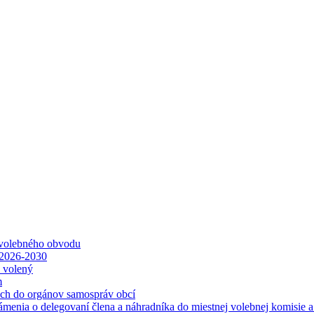
 volebného obvodu
 2026-2030
ť volený
m
ách do orgánov samospráv obcí
ámenia o delegovaní člena a náhradníka do miestnej volebnej komisie 