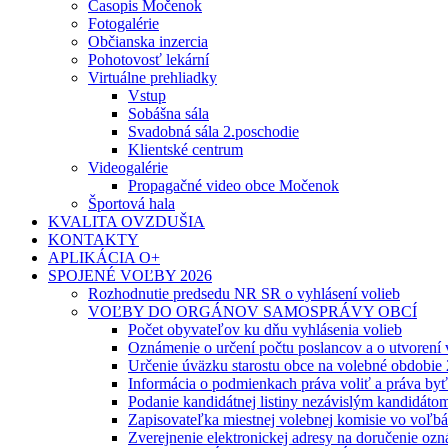
Časopis Močenok
Fotogalérie
Občianska inzercia
Pohotovosť lekární
Virtuálne prehliadky
Vstup
Sobášna sála
Svadobná sála 2.poschodie
Klientské centrum
Videogalérie
Propagačné video obce Močenok
Športová hala
KVALITA OVZDUŠIA
KONTAKTY
APLIKÁCIA O+
SPOJENÉ VOĽBY 2026
Rozhodnutie predsedu NR SR o vyhlásení volieb
VOĽBY DO ORGÁNOV SAMOSPRÁVY OBCÍ
Počet obyvateľov ku dňu vyhlásenia volieb
Oznámenie o určení počtu poslancov a o utvorení
Určenie úväzku starostu obce na volebné obdobie
Informácia o podmienkach práva voliť a práva by
Podanie kandidátnej listiny nezávislým kandidáto
Zapisovateľka miestnej volebnej komisie vo voľb
Zverejnenie elektronickej adresy na doručenie ozn