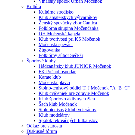
Vinársky spolok Urban Močenok
Kultúra
Kultúrne stredisko
Klub amatérskych výtvarníkov
Ženský spevácky zbor Cantica
Folklórna skupina Močenčanka
DH Močenská kapela
Klub tvorivosti pri KS Močenok
Močenskí speváci
Zúgovanka
Folklórny súbor Sečkár
Športové kluby
Hádzanársky klub JUNIOR Močenok
FK Poľnohospodár
Karate klub
Močenskí plavci
Stolno-tenisový oddiel T. J Močenok "A+B+C"
Klub cvičeniek pre zdravie Močenok
Klub športovo aktívnych žien
Šach klub Močenok
Stolnotenisový klub veteránov
Klub modelárov
Spolok rekreačných futbalistov
Odkaz pre starostu
Diskusné fórum