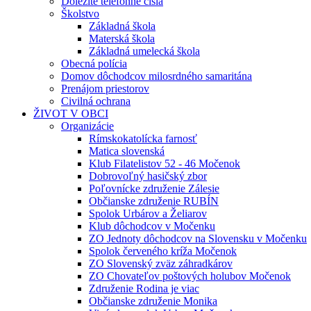
Dôležité telefónne čísla
Školstvo
Základná škola
Materská škola
Základná umelecká škola
Obecná polícia
Domov dôchodcov milosrdného samaritána
Prenájom priestorov
Civilná ochrana
ŽIVOT V OBCI
Organizácie
Rímskokatolícka farnosť
Matica slovenská
Klub Filatelistov 52 - 46 Močenok
Dobrovoľný hasičský zbor
Poľovnícke združenie Zálesie
Občianske združenie RUBÍN
Spolok Urbárov a Želiarov
Klub dôchodcov v Močenku
ZO Jednoty dôchodcov na Slovensku v Močenku
Spolok červeného kríža Močenok
ZO Slovenský zväz záhradkárov
ZO Chovateľov poštových holubov Močenok
Združenie Rodina je viac
Občianske združenie Monika