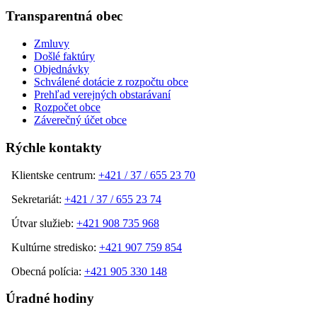
Transparentná obec
Zmluvy
Došlé faktúry
Objednávky
Schválené dotácie z rozpočtu obce
Prehľad verejných obstarávaní
Rozpočet obce
Záverečný účet obce
Rýchle kontakty
Klientske centrum:
+421 / 37 / 655 23 70
Sekretariát:
+421 / 37 / 655 23 74
Útvar služieb:
+421 908 735 968
Kultúrne stredisko:
+421 907 759 854
Obecná polícia:
+421 905 330 148
Úradné hodiny