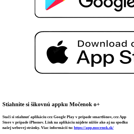
Stiahnite si šikovnú appku Močenok o+
Stačí si stiahnuť aplikáciu cez Google Play v prípade smartfónov, cez App
Store v prípade iPhonov. Link na aplikáciu nájdete nižšie ako aj na spodku
našej webovej stránky. Viac informácií tu:
https://app.mocenok.sk/