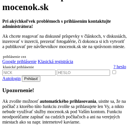
mocenok.sk
Pri akýchkoľvek problémoch s prihlásením kontaktujte
administrátora!
Ak chcete reagovať na diskusné príspevky v článkoch, v diskusiách,
inzerovať v inzercii, prezerať fotogalérie, či dokonca si ich vytvoriť
a publikovať pre návštevníkov mocenok.sk ste na správnom mieste.
prihlásenie cez
Google prihlásenie
Klasická registrácia
? heslo
klasické prihlásenie
Autologin
Prihlásiť
Upozornenie!
Ak zvolíte možnosť
automatického prihlasovania
, uistite sa, že na
počítač z ktorého túto funkciu zvolíte sa prihlasujete len Vy, a nikto
nebude využívať služby mocenok.sk pod Vaším kontom. Funkciu
neodporúčame zapínať na cudzích počítačoch a ani na verejných
miestach ako su napr. internetové kaviarne.