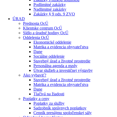
Podlimitné zakázky
Nadlimitné zakázky
Zakázky § 9 ods. 9 ZVO
ÚRAD
Prednosta OcÚ
Klientske centrum OcÚ
Sídlo a úradné hodiny OcÚ
Oddelenia OcÚ
Ekonomické oddelenie
Matrika a evidencia obyvateľstva
Dane
Sociálne oddelenie
Stavebný úrad a životné prostredie
Personálna agenda a mzdy
Útvar služieb a investičnej výstavby
Ako vybaviť?
Stavebný úrad a životné prostredie
Matrika a evidencia obyvateľstva
Dane
Tlačivá na žiadosti
Poplatky a ceny
Poplatky za služby
Sadzobník správnych poplatkov
Cenník prenájmu spoločenskej sály