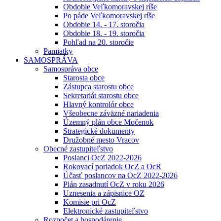
Obdobie Veľkomoravskej ríše
Po páde Veľkomoravskej ríše
Obdobie 14. - 17. storočia
Obdobie 18. - 19. storočia
Pohľad na 20. storočie
Pamiatky
SAMOSPRÁVA
Samospráva obce
Starosta obce
Zástupca starostu obce
Sekretariát starostu obce
Hlavný kontrolór obce
Všeobecne záväzné nariadenia
Územný plán obce Močenok
Strategické dokumenty
Družobné mesto Vracov
Obecné zastupiteľstvo
Poslanci OcZ 2022-2026
Rokovací poriadok OcZ a OcR
Účasť poslancov na OcZ 2022-2026
Plán zasadnutí OcZ v roku 2026
Uznesenia a zápisnice OZ
Komisie pri OcZ
Elektronické zastupiteľstvo
Rozpočet a hospodárenie