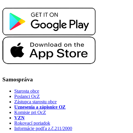
Samospráva
Starosta obce
Poslanci OcZ
Zástupca starostu obce
Uznesenia a zápisnice OZ
Komisie pri OcZ
VZN
Rokovací poriadok
Informácie podľa z.č.211/2000