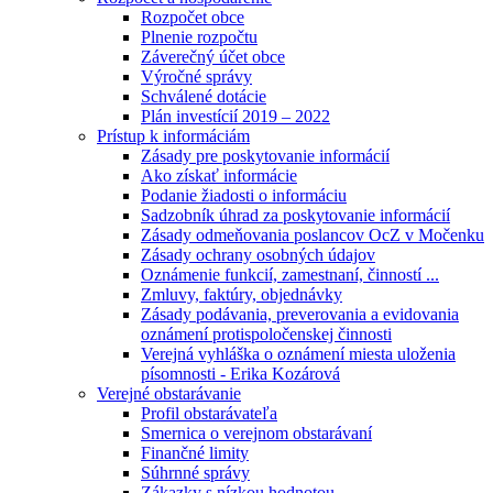
Rozpočet obce
Plnenie rozpočtu
Záverečný účet obce
Výročné správy
Schválené dotácie
Plán investícií 2019 – 2022
Prístup k informáciám
Zásady pre poskytovanie informácií
Ako získať informácie
Podanie žiadosti o informáciu
Sadzobník úhrad za poskytovanie informácií
Zásady odmeňovania poslancov OcZ v Močenku
Zásady ochrany osobných údajov
Oznámenie funkcií, zamestnaní, činností ...
Zmluvy, faktúry, objednávky
Zásady podávania, preverovania a evidovania
oznámení protispoločenskej činnosti
Verejná vyhláška o oznámení miesta uloženia
písomnosti - Erika Kozárová
Verejné obstarávanie
Profil obstarávateľa
Smernica o verejnom obstarávaní
Finančné limity
Súhrnné správy
Zákazky s nízkou hodnotou