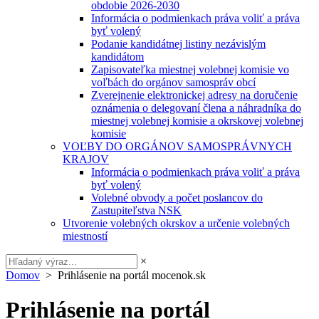
obdobie 2026-2030
Informácia o podmienkach práva voliť a práva
byť volený
Podanie kandidátnej listiny nezávislým
kandidátom
Zapisovateľka miestnej volebnej komisie vo
voľbách do orgánov samospráv obcí
Zverejnenie elektronickej adresy na doručenie
oznámenia o delegovaní člena a náhradníka do
miestnej volebnej komisie a okrskovej volebnej
komisie
VOĽBY DO ORGÁNOV SAMOSPRÁVNYCH
KRAJOV
Informácia o podmienkach práva voliť a práva
byť volený
Volebné obvody a počet poslancov do
Zastupiteľstva NSK
Utvorenie volebných okrskov a určenie volebných
miestností
×
Domov
> Prihlásenie na portál mocenok.sk
Prihlásenie na portál