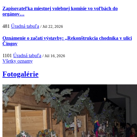
Zapisovateľka miestnej volebnej komisie vo voľbách do
orgánov…
481
Úradná tabuľa
/ Júl 22, 2026
Oznámenie o začatí výstavby: ,,Rekonštrukcia chodníka v ulici
Čingov
1101
Úradná tabuľa
/ Júl 16, 2026
Všetky oznamy
Fotogalérie