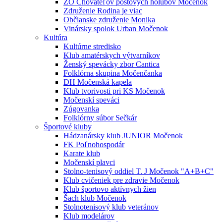
ZO Chovateľov poštových holubov Močenok
Združenie Rodina je viac
Občianske združenie Monika
Vinársky spolok Urban Močenok
Kultúra
Kultúrne stredisko
Klub amatérskych výtvarníkov
Ženský spevácky zbor Cantica
Folklórna skupina Močenčanka
DH Močenská kapela
Klub tvorivosti pri KS Močenok
Močenskí speváci
Zúgovanka
Folklórny súbor Sečkár
Športové kluby
Hádzanársky klub JUNIOR Močenok
FK Poľnohospodár
Karate klub
Močenskí plavci
Stolno-tenisový oddiel T. J Močenok "A+B+C"
Klub cvičeniek pre zdravie Močenok
Klub športovo aktívnych žien
Šach klub Močenok
Stolnotenisový klub veteránov
Klub modelárov