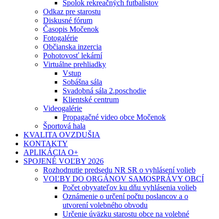
Spolok rekreačných futbalistov
Odkaz pre starostu
Diskusné fórum
Časopis Močenok
Fotogalérie
Občianska inzercia
Pohotovosť lekární
Virtuálne prehliadky
Vstup
Sobášna sála
Svadobná sála 2.poschodie
Klientské centrum
Videogalérie
Propagačné video obce Močenok
Športová hala
KVALITA OVZDUŠIA
KONTAKTY
APLIKÁCIA O+
SPOJENÉ VOĽBY 2026
Rozhodnutie predsedu NR SR o vyhlásení volieb
VOĽBY DO ORGÁNOV SAMOSPRÁVY OBCÍ
Počet obyvateľov ku dňu vyhlásenia volieb
Oznámenie o určení počtu poslancov a o
utvorení volebného obvodu
Určenie úväzku starostu obce na volebné