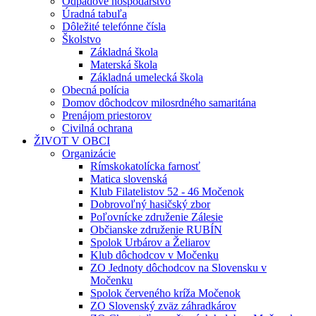
Odpadové hospodárstvo
Úradná tabuľa
Dôležité telefónne čísla
Školstvo
Základná škola
Materská škola
Základná umelecká škola
Obecná polícia
Domov dôchodcov milosrdného samaritána
Prenájom priestorov
Civilná ochrana
ŽIVOT V OBCI
Organizácie
Rímskokatolícka farnosť
Matica slovenská
Klub Filatelistov 52 - 46 Močenok
Dobrovoľný hasičský zbor
Poľovnícke združenie Zálesie
Občianske združenie RUBÍN
Spolok Urbárov a Želiarov
Klub dôchodcov v Močenku
ZO Jednoty dôchodcov na Slovensku v
Močenku
Spolok červeného kríža Močenok
ZO Slovenský zväz záhradkárov