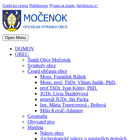
Grafická verzia
Prihlásenie
Pýtam sa úradu
Aplikácia o+
Open Menu
DOMOV
OBEC
Štatút Obce Močenok
Symboly obce
Čestní občania obce
Mons. František Rábek
Mons. prof. ThDr. Viliam Judák, PhD.
prof.ThDr. Ivan Kútny, PhD.
JUDr. Lívia Škultétyová
generál JUDr. Ján Packa
Ing. Mária Topercerová - Beňová
Mišo Kováč-Adamov
Geografia
Obyvateľstvo
História
Názov obce
Archeologické nálezy o najstarších dejinách