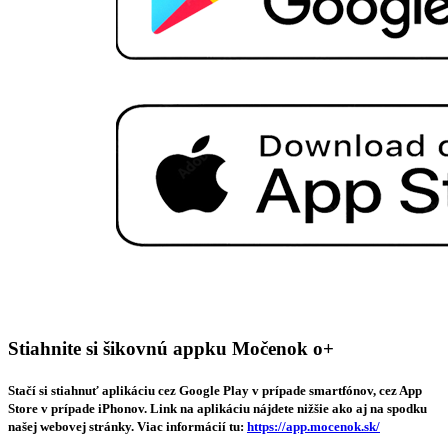
Stiahnite si šikovnú appku Močenok o+
Stačí si stiahnuť aplikáciu cez Google Play v prípade smartfónov, cez App
Store v prípade iPhonov. Link na aplikáciu nájdete nižšie ako aj na spodku
našej webovej stránky. Viac informácií tu:
https://app.mocenok.sk/