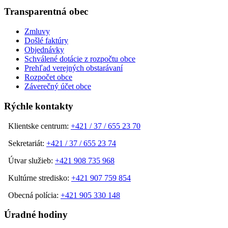
Transparentná obec
Zmluvy
Došlé faktúry
Objednávky
Schválené dotácie z rozpočtu obce
Prehľad verejných obstarávaní
Rozpočet obce
Záverečný účet obce
Rýchle kontakty
Klientske centrum:
+421 / 37 / 655 23 70
Sekretariát:
+421 / 37 / 655 23 74
Útvar služieb:
+421 908 735 968
Kultúrne stredisko:
+421 907 759 854
Obecná polícia:
+421 905 330 148
Úradné hodiny