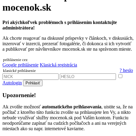
mocenok.sk
Pri akýchkoľvek problémoch s prihlásením kontaktujte
administrátora!
Ak chcete reagovať na diskusné príspevky v článkoch, v diskusiách,
inzerovať v inzercii, prezerať fotogalérie, či dokonca si ich vytvoriť
a publikovať pre návštevníkov mocenok.sk ste na správnom mieste.
prihlásenie cez
Google prihlásenie
Klasická registrácia
? heslo
klasické prihlásenie
Autologin
Prihlásiť
Upozornenie!
Ak zvolíte možnosť
automatického prihlasovania
, uistite sa, že na
počítač z ktorého túto funkciu zvolíte sa prihlasujete len Vy, a nikto
nebude využívať služby mocenok.sk pod Vaším kontom. Funkciu
neodporúčame zapínať na cudzích počítačoch a ani na verejných
miestach ako su napr. internetové kaviarne.