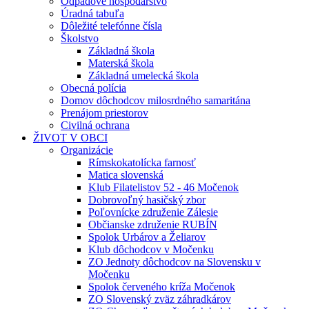
Odpadové hospodárstvo
Úradná tabuľa
Dôležité telefónne čísla
Školstvo
Základná škola
Materská škola
Základná umelecká škola
Obecná polícia
Domov dôchodcov milosrdného samaritána
Prenájom priestorov
Civilná ochrana
ŽIVOT V OBCI
Organizácie
Rímskokatolícka farnosť
Matica slovenská
Klub Filatelistov 52 - 46 Močenok
Dobrovoľný hasičský zbor
Poľovnícke združenie Zálesie
Občianske združenie RUBÍN
Spolok Urbárov a Želiarov
Klub dôchodcov v Močenku
ZO Jednoty dôchodcov na Slovensku v
Močenku
Spolok červeného kríža Močenok
ZO Slovenský zväz záhradkárov