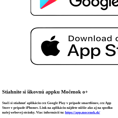
Stiahnite si šikovnú appku Močenok o+
Stačí si stiahnuť aplikáciu cez Google Play v prípade smartfónov, cez App
Store v prípade iPhonov. Link na aplikáciu nájdete nižšie ako aj na spodku
našej webovej stránky. Viac informácií tu:
https://app.mocenok.sk/