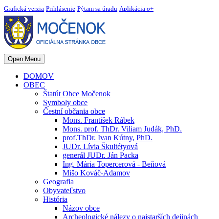
Grafická verzia
Prihlásenie
Pýtam sa úradu
Aplikácia o+
Open Menu
DOMOV
OBEC
Štatút Obce Močenok
Symboly obce
Čestní občania obce
Mons. František Rábek
Mons. prof. ThDr. Viliam Judák, PhD.
prof.ThDr. Ivan Kútny, PhD.
JUDr. Lívia Škultétyová
generál JUDr. Ján Packa
Ing. Mária Topercerová - Beňová
Mišo Kováč-Adamov
Geografia
Obyvateľstvo
História
Názov obce
Archeologické nálezy o najstarších dejinách