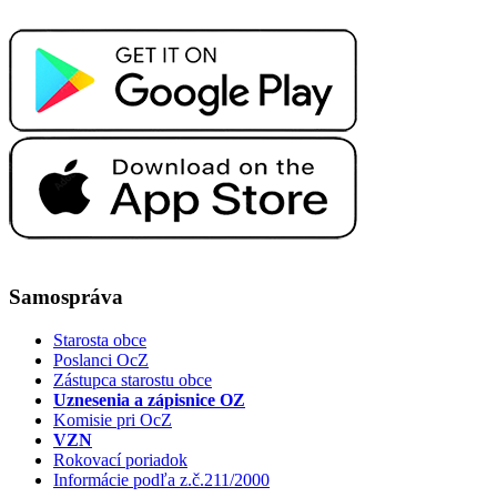
Samospráva
Starosta obce
Poslanci OcZ
Zástupca starostu obce
Uznesenia a zápisnice OZ
Komisie pri OcZ
VZN
Rokovací poriadok
Informácie podľa z.č.211/2000