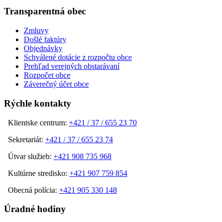
Transparentná obec
Zmluvy
Došlé faktúry
Objednávky
Schválené dotácie z rozpočtu obce
Prehľad verejných obstarávaní
Rozpočet obce
Záverečný účet obce
Rýchle kontakty
Klientske centrum:
+421 / 37 / 655 23 70
Sekretariát:
+421 / 37 / 655 23 74
Útvar služieb:
+421 908 735 968
Kultúrne stredisko:
+421 907 759 854
Obecná polícia:
+421 905 330 148
Úradné hodiny