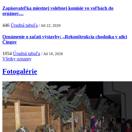
Zapisovateľka miestnej volebnej komisie vo voľbách do
orgánov…
446
Úradná tabuľa
/ Júl 22, 2026
Oznámenie o začatí výstavby: ,,Rekonštrukcia chodníka v ulici
Čingov
1054
Úradná tabuľa
/ Júl 16, 2026
Všetky oznamy
Fotogalérie