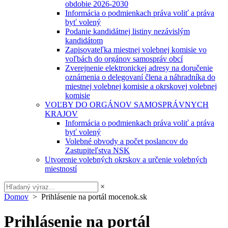
obdobie 2026-2030
Informácia o podmienkach práva voliť a práva
byť volený
Podanie kandidátnej listiny nezávislým
kandidátom
Zapisovateľka miestnej volebnej komisie vo
voľbách do orgánov samospráv obcí
Zverejnenie elektronickej adresy na doručenie
oznámenia o delegovaní člena a náhradníka do
miestnej volebnej komisie a okrskovej volebnej
komisie
VOĽBY DO ORGÁNOV SAMOSPRÁVNYCH
KRAJOV
Informácia o podmienkach práva voliť a práva
byť volený
Volebné obvody a počet poslancov do
Zastupiteľstva NSK
Utvorenie volebných okrskov a určenie volebných
miestností
×
Domov
> Prihlásenie na portál mocenok.sk
Prihlásenie na portál