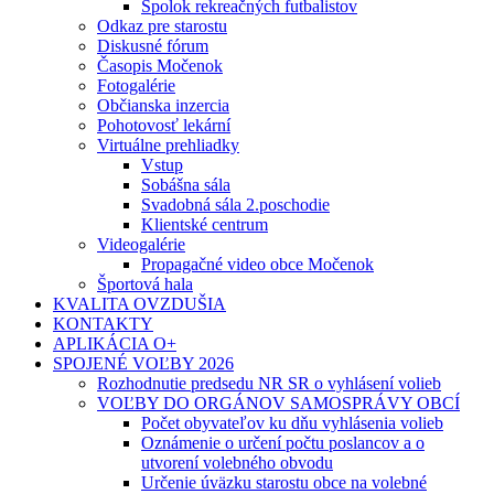
Spolok rekreačných futbalistov
Odkaz pre starostu
Diskusné fórum
Časopis Močenok
Fotogalérie
Občianska inzercia
Pohotovosť lekární
Virtuálne prehliadky
Vstup
Sobášna sála
Svadobná sála 2.poschodie
Klientské centrum
Videogalérie
Propagačné video obce Močenok
Športová hala
KVALITA OVZDUŠIA
KONTAKTY
APLIKÁCIA O+
SPOJENÉ VOĽBY 2026
Rozhodnutie predsedu NR SR o vyhlásení volieb
VOĽBY DO ORGÁNOV SAMOSPRÁVY OBCÍ
Počet obyvateľov ku dňu vyhlásenia volieb
Oznámenie o určení počtu poslancov a o
utvorení volebného obvodu
Určenie úväzku starostu obce na volebné