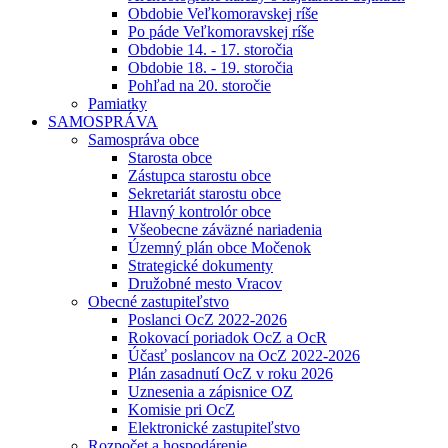
Obdobie Veľkomoravskej ríše
Po páde Veľkomoravskej ríše
Obdobie 14. - 17. storočia
Obdobie 18. - 19. storočia
Pohľad na 20. storočie
Pamiatky
SAMOSPRÁVA
Samospráva obce
Starosta obce
Zástupca starostu obce
Sekretariát starostu obce
Hlavný kontrolór obce
Všeobecne záväzné nariadenia
Územný plán obce Močenok
Strategické dokumenty
Družobné mesto Vracov
Obecné zastupiteľstvo
Poslanci OcZ 2022-2026
Rokovací poriadok OcZ a OcR
Účasť poslancov na OcZ 2022-2026
Plán zasadnutí OcZ v roku 2026
Uznesenia a zápisnice OZ
Komisie pri OcZ
Elektronické zastupiteľstvo
Rozpočet a hospodárenie