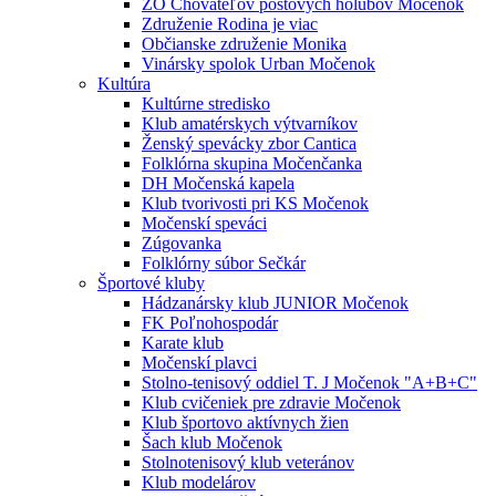
ZO Chovateľov poštových holubov Močenok
Združenie Rodina je viac
Občianske združenie Monika
Vinársky spolok Urban Močenok
Kultúra
Kultúrne stredisko
Klub amatérskych výtvarníkov
Ženský spevácky zbor Cantica
Folklórna skupina Močenčanka
DH Močenská kapela
Klub tvorivosti pri KS Močenok
Močenskí speváci
Zúgovanka
Folklórny súbor Sečkár
Športové kluby
Hádzanársky klub JUNIOR Močenok
FK Poľnohospodár
Karate klub
Močenskí plavci
Stolno-tenisový oddiel T. J Močenok "A+B+C"
Klub cvičeniek pre zdravie Močenok
Klub športovo aktívnych žien
Šach klub Močenok
Stolnotenisový klub veteránov
Klub modelárov