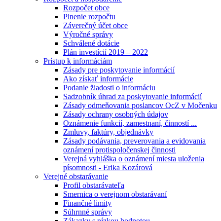
Rozpočet obce
Plnenie rozpočtu
Záverečný účet obce
Výročné správy
Schválené dotácie
Plán investícií 2019 – 2022
Prístup k informáciám
Zásady pre poskytovanie informácií
Ako získať informácie
Podanie žiadosti o informáciu
Sadzobník úhrad za poskytovanie informácií
Zásady odmeňovania poslancov OcZ v Močenku
Zásady ochrany osobných údajov
Oznámenie funkcií, zamestnaní, činností ...
Zmluvy, faktúry, objednávky
Zásady podávania, preverovania a evidovania
oznámení protispoločenskej činnosti
Verejná vyhláška o oznámení miesta uloženia
písomnosti - Erika Kozárová
Verejné obstarávanie
Profil obstarávateľa
Smernica o verejnom obstarávaní
Finančné limity
Súhrnné správy
Zákazky s nízkou hodnotou