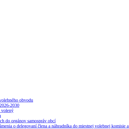
 volebného obvodu
 2026-2030
ť volený
m
ách do orgánov samospráv obcí
ámenia o delegovaní člena a náhradníka do miestnej volebnej komisie 