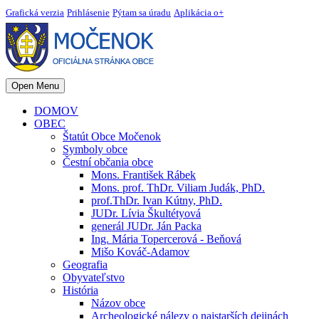
Grafická verzia
Prihlásenie
Pýtam sa úradu
Aplikácia o+
Open Menu
DOMOV
OBEC
Štatút Obce Močenok
Symboly obce
Čestní občania obce
Mons. František Rábek
Mons. prof. ThDr. Viliam Judák, PhD.
prof.ThDr. Ivan Kútny, PhD.
JUDr. Lívia Škultétyová
generál JUDr. Ján Packa
Ing. Mária Topercerová - Beňová
Mišo Kováč-Adamov
Geografia
Obyvateľstvo
História
Názov obce
Archeologické nálezy o najstarších dejinách