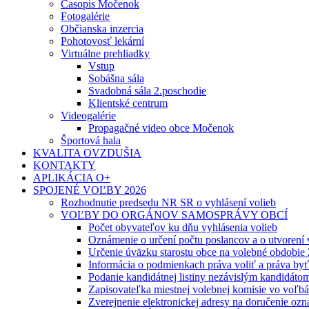
Časopis Močenok
Fotogalérie
Občianska inzercia
Pohotovosť lekární
Virtuálne prehliadky
Vstup
Sobášna sála
Svadobná sála 2.poschodie
Klientské centrum
Videogalérie
Propagačné video obce Močenok
Športová hala
KVALITA OVZDUŠIA
KONTAKTY
APLIKÁCIA O+
SPOJENÉ VOĽBY 2026
Rozhodnutie predsedu NR SR o vyhlásení volieb
VOĽBY DO ORGÁNOV SAMOSPRÁVY OBCÍ
Počet obyvateľov ku dňu vyhlásenia volieb
Oznámenie o určení počtu poslancov a o utvorení
Určenie úväzku starostu obce na volebné obdobie
Informácia o podmienkach práva voliť a práva by
Podanie kandidátnej listiny nezávislým kandidáto
Zapisovateľka miestnej volebnej komisie vo voľb
Zverejnenie elektronickej adresy na doručenie ozn