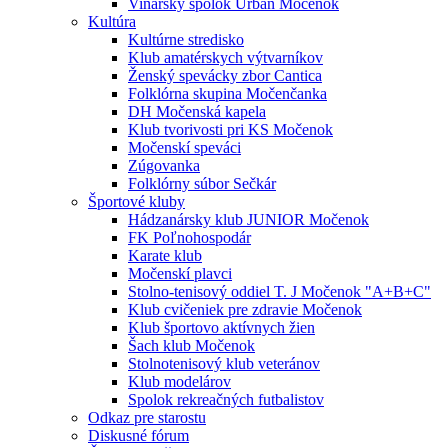
Vinársky spolok Urban Močenok
Kultúra
Kultúrne stredisko
Klub amatérskych výtvarníkov
Ženský spevácky zbor Cantica
Folklórna skupina Močenčanka
DH Močenská kapela
Klub tvorivosti pri KS Močenok
Močenskí speváci
Zúgovanka
Folklórny súbor Sečkár
Športové kluby
Hádzanársky klub JUNIOR Močenok
FK Poľnohospodár
Karate klub
Močenskí plavci
Stolno-tenisový oddiel T. J Močenok "A+B+C"
Klub cvičeniek pre zdravie Močenok
Klub športovo aktívnych žien
Šach klub Močenok
Stolnotenisový klub veteránov
Klub modelárov
Spolok rekreačných futbalistov
Odkaz pre starostu
Diskusné fórum