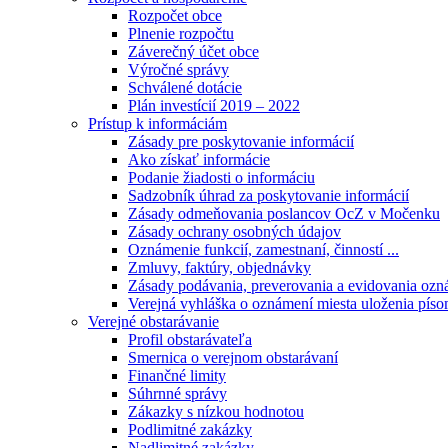
Rozpočet obce
Plnenie rozpočtu
Záverečný účet obce
Výročné správy
Schválené dotácie
Plán investícií 2019 – 2022
Prístup k informáciám
Zásady pre poskytovanie informácií
Ako získať informácie
Podanie žiadosti o informáciu
Sadzobník úhrad za poskytovanie informácií
Zásady odmeňovania poslancov OcZ v Močenku
Zásady ochrany osobných údajov
Oznámenie funkcií, zamestnaní, činností ...
Zmluvy, faktúry, objednávky
Zásady podávania, preverovania a evidovania ozná
Verejná vyhláška o oznámení miesta uloženia píso
Verejné obstarávanie
Profil obstarávateľa
Smernica o verejnom obstarávaní
Finančné limity
Súhrnné správy
Zákazky s nízkou hodnotou
Podlimitné zakázky
Nadlimitné zakázky