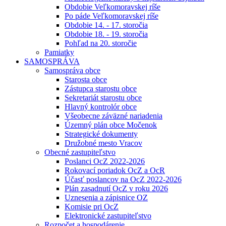
Obdobie Veľkomoravskej ríše
Po páde Veľkomoravskej ríše
Obdobie 14. - 17. storočia
Obdobie 18. - 19. storočia
Pohľad na 20. storočie
Pamiatky
SAMOSPRÁVA
Samospráva obce
Starosta obce
Zástupca starostu obce
Sekretariát starostu obce
Hlavný kontrolór obce
Všeobecne záväzné nariadenia
Územný plán obce Močenok
Strategické dokumenty
Družobné mesto Vracov
Obecné zastupiteľstvo
Poslanci OcZ 2022-2026
Rokovací poriadok OcZ a OcR
Účasť poslancov na OcZ 2022-2026
Plán zasadnutí OcZ v roku 2026
Uznesenia a zápisnice OZ
Komisie pri OcZ
Elektronické zastupiteľstvo
Rozpočet a hospodárenie