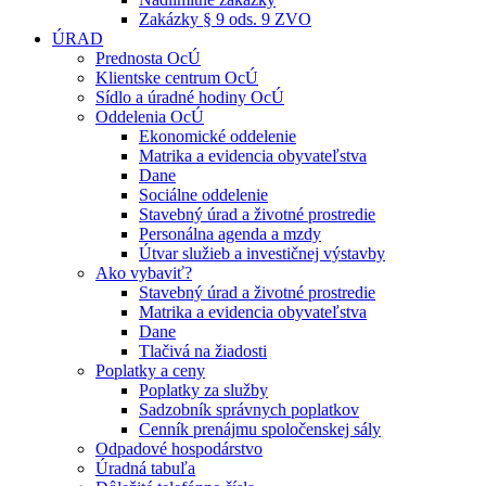
Zakázky § 9 ods. 9 ZVO
ÚRAD
Prednosta OcÚ
Klientske centrum OcÚ
Sídlo a úradné hodiny OcÚ
Oddelenia OcÚ
Ekonomické oddelenie
Matrika a evidencia obyvateľstva
Dane
Sociálne oddelenie
Stavebný úrad a životné prostredie
Personálna agenda a mzdy
Útvar služieb a investičnej výstavby
Ako vybaviť?
Stavebný úrad a životné prostredie
Matrika a evidencia obyvateľstva
Dane
Tlačivá na žiadosti
Poplatky a ceny
Poplatky za služby
Sadzobník správnych poplatkov
Cenník prenájmu spoločenskej sály
Odpadové hospodárstvo
Úradná tabuľa