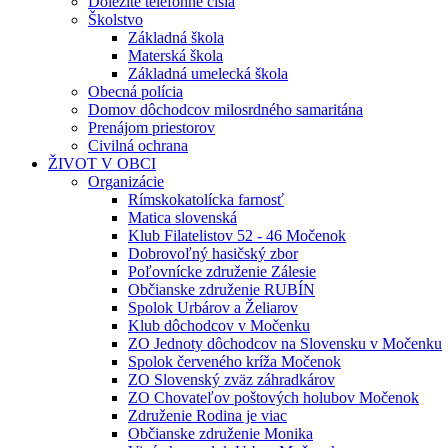
Dôležité telefónne čísla
Školstvo
Základná škola
Materská škola
Základná umelecká škola
Obecná polícia
Domov dôchodcov milosrdného samaritána
Prenájom priestorov
Civilná ochrana
ŽIVOT V OBCI
Organizácie
Rímskokatolícka farnosť
Matica slovenská
Klub Filatelistov 52 - 46 Močenok
Dobrovoľný hasičský zbor
Poľovnícke združenie Zálesie
Občianske združenie RUBÍN
Spolok Urbárov a Želiarov
Klub dôchodcov v Močenku
ZO Jednoty dôchodcov na Slovensku v Močenku
Spolok červeného kríža Močenok
ZO Slovenský zväz záhradkárov
ZO Chovateľov poštových holubov Močenok
Združenie Rodina je viac
Občianske združenie Monika