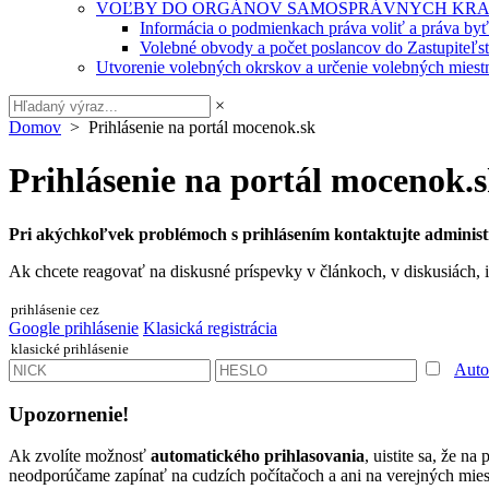
VOĽBY DO ORGÁNOV SAMOSPRÁVNYCH KRA
Informácia o podmienkach práva voliť a práva by
Volebné obvody a počet poslancov do Zastupiteľ
Utvorenie volebných okrskov a určenie volebných miestn
×
Domov
> Prihlásenie na portál mocenok.sk
Prihlásenie na portál mocenok.
Pri akýchkoľvek problémoch s prihlásením kontaktujte administ
Ak chcete reagovať na diskusné príspevky v článkoch, v diskusiách, i
prihlásenie cez
Google prihlásenie
Klasická registrácia
klasické prihlásenie
Auto
Upozornenie!
Ak zvolíte možnosť
automatického prihlasovania
, uistite sa, že n
neodporúčame zapínať na cudzích počítačoch a ani na verejných miest