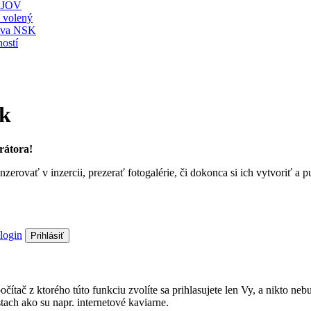
JOV
ť volený
stva NSK
ostí
sk
rátora!
nzerovať v inzercii, prezerať fotogalérie, či dokonca si ich vytvoriť 
login
Prihlásiť
a počítač z ktorého túto funkciu zvolíte sa prihlasujete len Vy, a nik
ach ako su napr. internetové kaviarne.