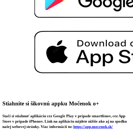
Stiahnite si šikovnú appku Močenok o+
Stačí si stiahnuť aplikáciu cez Google Play v prípade smartfónov, cez App
Store v prípade iPhonov. Link na aplikáciu nájdete nižšie ako aj na spodku
našej webovej stránky. Viac informácií tu:
https://app.mocenok.sk/