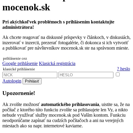
mocenok.sk
Pri akýchkoľvek problémoch s prihlásením kontaktujte
administrátora!
Ak chcete reagovať na diskusné príspevky v článkoch, v diskusiách,
inzerovať v inzercii, prezerať fotogalérie, či dokonca si ich vytvoriť
a publikovať pre návštevníkov mocenok.sk ste na správnom mieste.
prihlásenie cez
Google prihlásenie
Klasická registrácia
? heslo
klasické prihlásenie
Autologin
Prihlásiť
Upozornenie!
Ak zvolíte možnosť
automatického prihlasovania
, uistite sa, že na
počítač z ktorého túto funkciu zvolíte sa prihlasujete len Vy, a nikto
nebude využívať služby mocenok.sk pod Vaším kontom. Funkciu
neodporúčame zapínať na cudzích počítačoch a ani na verejných
miestach ako su napr. internetové kaviarne.