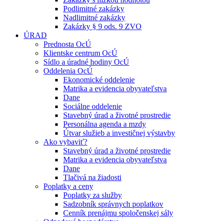
Podlimitné zakázky
Nadlimitné zakázky
Zakázky § 9 ods. 9 ZVO
ÚRAD
Prednosta OcÚ
Klientske centrum OcÚ
Sídlo a úradné hodiny OcÚ
Oddelenia OcÚ
Ekonomické oddelenie
Matrika a evidencia obyvateľstva
Dane
Sociálne oddelenie
Stavebný úrad a životné prostredie
Personálna agenda a mzdy
Útvar služieb a investičnej výstavby
Ako vybaviť?
Stavebný úrad a životné prostredie
Matrika a evidencia obyvateľstva
Dane
Tlačivá na žiadosti
Poplatky a ceny
Poplatky za služby
Sadzobník správnych poplatkov
Cenník prenájmu spoločenskej sály