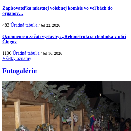
Zapisovateľka miestnej volebnej komisie vo voľbách do
orgánov…
483
Úradná tabuľa
/ Júl 22, 2026
Oznámenie o začatí výstavby: ,,Rekonštrukcia chodníka v ulici
Čingov
1106
Úradná tabuľa
/ Júl 16, 2026
Všetky oznamy
Fotogalérie