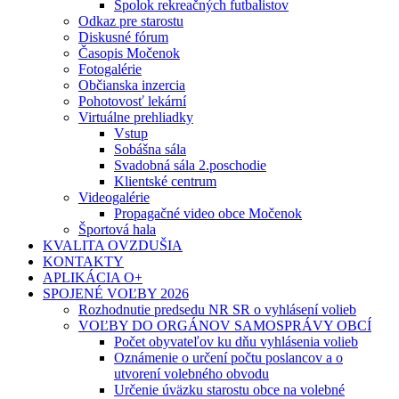
Spolok rekreačných futbalistov
Odkaz pre starostu
Diskusné fórum
Časopis Močenok
Fotogalérie
Občianska inzercia
Pohotovosť lekární
Virtuálne prehliadky
Vstup
Sobášna sála
Svadobná sála 2.poschodie
Klientské centrum
Videogalérie
Propagačné video obce Močenok
Športová hala
KVALITA OVZDUŠIA
KONTAKTY
APLIKÁCIA O+
SPOJENÉ VOĽBY 2026
Rozhodnutie predsedu NR SR o vyhlásení volieb
VOĽBY DO ORGÁNOV SAMOSPRÁVY OBCÍ
Počet obyvateľov ku dňu vyhlásenia volieb
Oznámenie o určení počtu poslancov a o
utvorení volebného obvodu
Určenie úväzku starostu obce na volebné