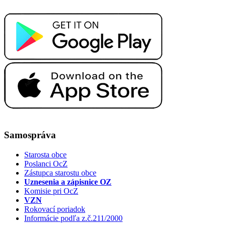
Samospráva
Starosta obce
Poslanci OcZ
Zástupca starostu obce
Uznesenia a zápisnice OZ
Komisie pri OcZ
VZN
Rokovací poriadok
Informácie podľa z.č.211/2000