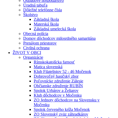
Odpadové hospodárstvo
Úradná tabuľa
Dôležité telefónne čísla
Školstvo
Základná škola
Materská škola
Základná umelecká škola
Obecná polícia
Domov dôchodcov milosrdného samaritána
Prenájom priestorov
Civilná ochrana
ŽIVOT V OBCI
Organizácie
Rímskokatolícka farnosť
Matica slovenská
Klub Filatelistov 52 - 46 Močenok
Dobrovoľný hasičský zbor
Poľovnícke združenie Zálesie
Občianske združenie RUBÍN
Spolok Urbárov a Želiarov
Klub dôchodcov v Močenku
ZO Jednoty dôchodcov na Slovensku v
Močenku
Spolok červeného kríža Močenok
ZO Slovenský zväz záhradkárov