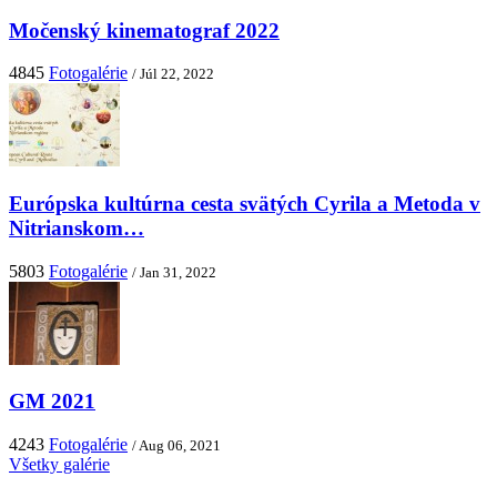
Močenský kinematograf 2022
4845
Fotogalérie
/ Júl 22, 2022
Európska kultúrna cesta svätých Cyrila a Metoda v
Nitrianskom…
5803
Fotogalérie
/ Jan 31, 2022
GM 2021
4243
Fotogalérie
/ Aug 06, 2021
Všetky galérie