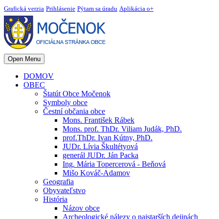
Grafická verzia
Prihlásenie
Pýtam sa úradu
Aplikácia o+
Open Menu
DOMOV
OBEC
Štatút Obce Močenok
Symboly obce
Čestní občania obce
Mons. František Rábek
Mons. prof. ThDr. Viliam Judák, PhD.
prof.ThDr. Ivan Kútny, PhD.
JUDr. Lívia Škultétyová
generál JUDr. Ján Packa
Ing. Mária Topercerová - Beňová
Mišo Kováč-Adamov
Geografia
Obyvateľstvo
História
Názov obce
Archeologické nálezy o najstarších dejinách