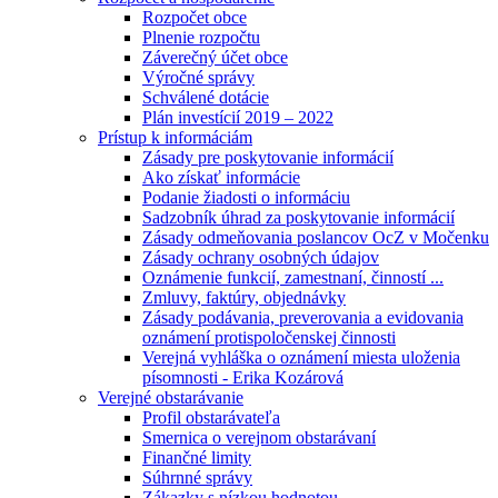
Rozpočet obce
Plnenie rozpočtu
Záverečný účet obce
Výročné správy
Schválené dotácie
Plán investícií 2019 – 2022
Prístup k informáciám
Zásady pre poskytovanie informácií
Ako získať informácie
Podanie žiadosti o informáciu
Sadzobník úhrad za poskytovanie informácií
Zásady odmeňovania poslancov OcZ v Močenku
Zásady ochrany osobných údajov
Oznámenie funkcií, zamestnaní, činností ...
Zmluvy, faktúry, objednávky
Zásady podávania, preverovania a evidovania
oznámení protispoločenskej činnosti
Verejná vyhláška o oznámení miesta uloženia
písomnosti - Erika Kozárová
Verejné obstarávanie
Profil obstarávateľa
Smernica o verejnom obstarávaní
Finančné limity
Súhrnné správy
Zákazky s nízkou hodnotou