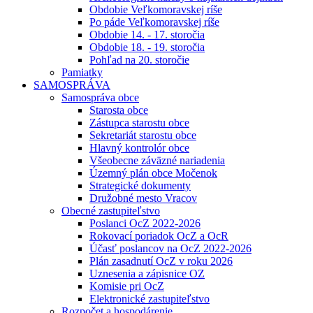
Obdobie Veľkomoravskej ríše
Po páde Veľkomoravskej ríše
Obdobie 14. - 17. storočia
Obdobie 18. - 19. storočia
Pohľad na 20. storočie
Pamiatky
SAMOSPRÁVA
Samospráva obce
Starosta obce
Zástupca starostu obce
Sekretariát starostu obce
Hlavný kontrolór obce
Všeobecne záväzné nariadenia
Územný plán obce Močenok
Strategické dokumenty
Družobné mesto Vracov
Obecné zastupiteľstvo
Poslanci OcZ 2022-2026
Rokovací poriadok OcZ a OcR
Účasť poslancov na OcZ 2022-2026
Plán zasadnutí OcZ v roku 2026
Uznesenia a zápisnice OZ
Komisie pri OcZ
Elektronické zastupiteľstvo
Rozpočet a hospodárenie