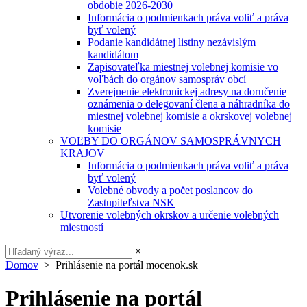
obdobie 2026-2030
Informácia o podmienkach práva voliť a práva
byť volený
Podanie kandidátnej listiny nezávislým
kandidátom
Zapisovateľka miestnej volebnej komisie vo
voľbách do orgánov samospráv obcí
Zverejnenie elektronickej adresy na doručenie
oznámenia o delegovaní člena a náhradníka do
miestnej volebnej komisie a okrskovej volebnej
komisie
VOĽBY DO ORGÁNOV SAMOSPRÁVNYCH
KRAJOV
Informácia o podmienkach práva voliť a práva
byť volený
Volebné obvody a počet poslancov do
Zastupiteľstva NSK
Utvorenie volebných okrskov a určenie volebných
miestností
×
Domov
> Prihlásenie na portál mocenok.sk
Prihlásenie na portál