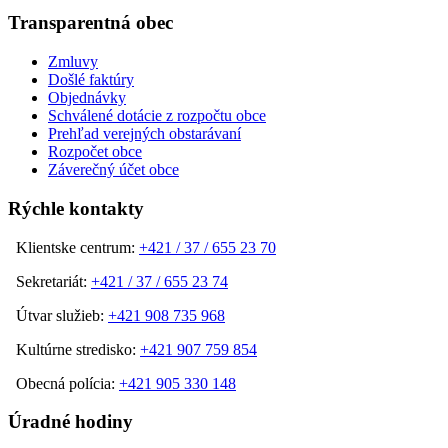
Transparentná obec
Zmluvy
Došlé faktúry
Objednávky
Schválené dotácie z rozpočtu obce
Prehľad verejných obstarávaní
Rozpočet obce
Záverečný účet obce
Rýchle kontakty
Klientske centrum:
+421 / 37 / 655 23 70
Sekretariát:
+421 / 37 / 655 23 74
Útvar služieb:
+421 908 735 968
Kultúrne stredisko:
+421 907 759 854
Obecná polícia:
+421 905 330 148
Úradné hodiny