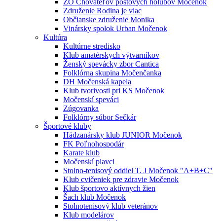
ZO Chovateľov poštových holubov Močenok
Združenie Rodina je viac
Občianske združenie Monika
Vinársky spolok Urban Močenok
Kultúra
Kultúrne stredisko
Klub amatérskych výtvarníkov
Ženský spevácky zbor Cantica
Folklórna skupina Močenčanka
DH Močenská kapela
Klub tvorivosti pri KS Močenok
Močenskí speváci
Zúgovanka
Folklórny súbor Sečkár
Športové kluby
Hádzanársky klub JUNIOR Močenok
FK Poľnohospodár
Karate klub
Močenskí plavci
Stolno-tenisový oddiel T. J Močenok "A+B+C"
Klub cvičeniek pre zdravie Močenok
Klub športovo aktívnych žien
Šach klub Močenok
Stolnotenisový klub veteránov
Klub modelárov