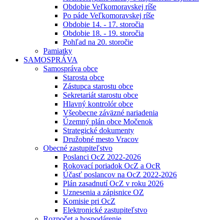
Obdobie Veľkomoravskej ríše
Po páde Veľkomoravskej ríše
Obdobie 14. - 17. storočia
Obdobie 18. - 19. storočia
Pohľad na 20. storočie
Pamiatky
SAMOSPRÁVA
Samospráva obce
Starosta obce
Zástupca starostu obce
Sekretariát starostu obce
Hlavný kontrolór obce
Všeobecne záväzné nariadenia
Územný plán obce Močenok
Strategické dokumenty
Družobné mesto Vracov
Obecné zastupiteľstvo
Poslanci OcZ 2022-2026
Rokovací poriadok OcZ a OcR
Účasť poslancov na OcZ 2022-2026
Plán zasadnutí OcZ v roku 2026
Uznesenia a zápisnice OZ
Komisie pri OcZ
Elektronické zastupiteľstvo
Rozpočet a hospodárenie