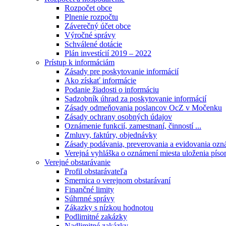
Rozpočet obce
Plnenie rozpočtu
Záverečný účet obce
Výročné správy
Schválené dotácie
Plán investícií 2019 – 2022
Prístup k informáciám
Zásady pre poskytovanie informácií
Ako získať informácie
Podanie žiadosti o informáciu
Sadzobník úhrad za poskytovanie informácií
Zásady odmeňovania poslancov OcZ v Močenku
Zásady ochrany osobných údajov
Oznámenie funkcií, zamestnaní, činností ...
Zmluvy, faktúry, objednávky
Zásady podávania, preverovania a evidovania ozná
Verejná vyhláška o oznámení miesta uloženia píso
Verejné obstarávanie
Profil obstarávateľa
Smernica o verejnom obstarávaní
Finančné limity
Súhrnné správy
Zákazky s nízkou hodnotou
Podlimitné zakázky
Nadlimitné zakázky