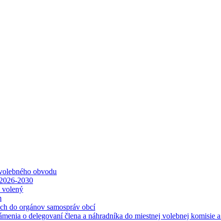
 volebného obvodu
 2026-2030
ť volený
m
ách do orgánov samospráv obcí
ámenia o delegovaní člena a náhradníka do miestnej volebnej komisie 