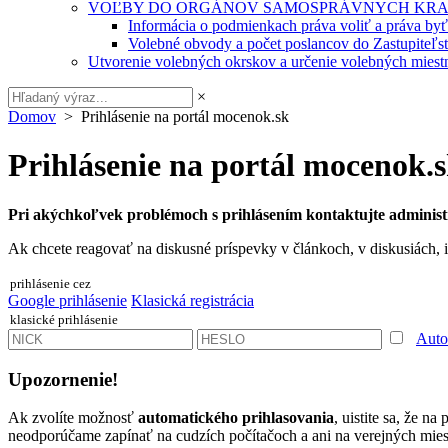
VOĽBY DO ORGÁNOV SAMOSPRÁVNYCH KRA
Informácia o podmienkach práva voliť a práva by
Volebné obvody a počet poslancov do Zastupiteľ
Utvorenie volebných okrskov a určenie volebných miestn
×
Domov
> Prihlásenie na portál mocenok.sk
Prihlásenie na portál mocenok.
Pri akýchkoľvek problémoch s prihlásením kontaktujte administ
Ak chcete reagovať na diskusné príspevky v článkoch, v diskusiách, i
prihlásenie cez
Google prihlásenie
Klasická registrácia
klasické prihlásenie
Auto
Upozornenie!
Ak zvolíte možnosť
automatického prihlasovania
, uistite sa, že n
neodporúčame zapínať na cudzích počítačoch a ani na verejných miest