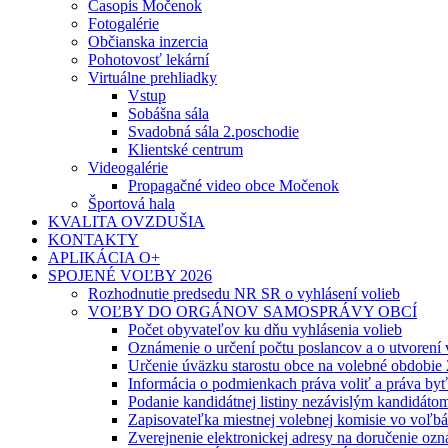
Časopis Močenok
Fotogalérie
Občianska inzercia
Pohotovosť lekární
Virtuálne prehliadky
Vstup
Sobášna sála
Svadobná sála 2.poschodie
Klientské centrum
Videogalérie
Propagačné video obce Močenok
Športová hala
KVALITA OVZDUŠIA
KONTAKTY
APLIKÁCIA O+
SPOJENÉ VOĽBY 2026
Rozhodnutie predsedu NR SR o vyhlásení volieb
VOĽBY DO ORGÁNOV SAMOSPRÁVY OBCÍ
Počet obyvateľov ku dňu vyhlásenia volieb
Oznámenie o určení počtu poslancov a o utvorení
Určenie úväzku starostu obce na volebné obdobie
Informácia o podmienkach práva voliť a práva by
Podanie kandidátnej listiny nezávislým kandidáto
Zapisovateľka miestnej volebnej komisie vo voľb
Zverejnenie elektronickej adresy na doručenie ozn