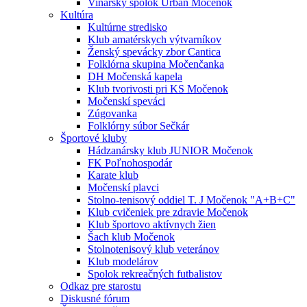
Vinársky spolok Urban Močenok
Kultúra
Kultúrne stredisko
Klub amatérskych výtvarníkov
Ženský spevácky zbor Cantica
Folklórna skupina Močenčanka
DH Močenská kapela
Klub tvorivosti pri KS Močenok
Močenskí speváci
Zúgovanka
Folklórny súbor Sečkár
Športové kluby
Hádzanársky klub JUNIOR Močenok
FK Poľnohospodár
Karate klub
Močenskí plavci
Stolno-tenisový oddiel T. J Močenok "A+B+C"
Klub cvičeniek pre zdravie Močenok
Klub športovo aktívnych žien
Šach klub Močenok
Stolnotenisový klub veteránov
Klub modelárov
Spolok rekreačných futbalistov
Odkaz pre starostu
Diskusné fórum