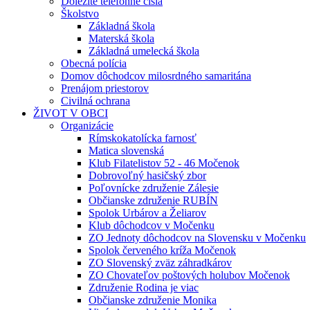
Dôležité telefónne čísla
Školstvo
Základná škola
Materská škola
Základná umelecká škola
Obecná polícia
Domov dôchodcov milosrdného samaritána
Prenájom priestorov
Civilná ochrana
ŽIVOT V OBCI
Organizácie
Rímskokatolícka farnosť
Matica slovenská
Klub Filatelistov 52 - 46 Močenok
Dobrovoľný hasičský zbor
Poľovnícke združenie Zálesie
Občianske združenie RUBÍN
Spolok Urbárov a Želiarov
Klub dôchodcov v Močenku
ZO Jednoty dôchodcov na Slovensku v Močenku
Spolok červeného kríža Močenok
ZO Slovenský zväz záhradkárov
ZO Chovateľov poštových holubov Močenok
Združenie Rodina je viac
Občianske združenie Monika