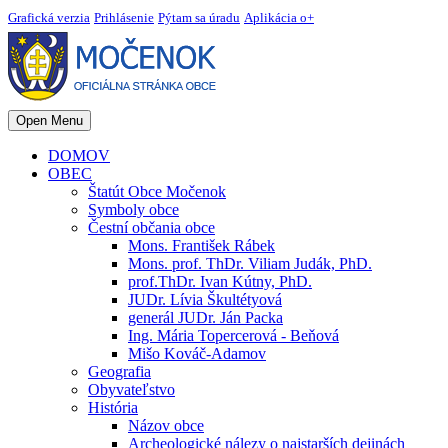
Grafická verzia
Prihlásenie
Pýtam sa úradu
Aplikácia o+
Open Menu
DOMOV
OBEC
Štatút Obce Močenok
Symboly obce
Čestní občania obce
Mons. František Rábek
Mons. prof. ThDr. Viliam Judák, PhD.
prof.ThDr. Ivan Kútny, PhD.
JUDr. Lívia Škultétyová
generál JUDr. Ján Packa
Ing. Mária Topercerová - Beňová
Mišo Kováč-Adamov
Geografia
Obyvateľstvo
História
Názov obce
Archeologické nálezy o najstarších dejinách