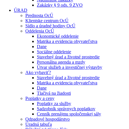
Zakázky § 9 ods. 9 ZVO
ÚRAD
Prednosta OcÚ
Klientske centrum OcÚ
Sídlo a úradné hodiny OcÚ
Oddelenia OcÚ
Ekonomické oddelenie
Matrika a evidencia obyvateľstva
Dane
Sociálne oddelenie
Stavebný úrad a životné prostredie
Personálna agenda a mzdy
Útvar služieb a investičnej výstavby
Ako vybaviť?
Stavebný úrad a životné prostredie
Matrika a evidencia obyvateľstva
Dane
Tlačivá na žiadosti
Poplatky a ceny
Poplatky za služby
Sadzobník správnych poplatkov
Cenník prenájmu spoločenskej sály
Odpadové hospodárstvo
Úradná tabuľa