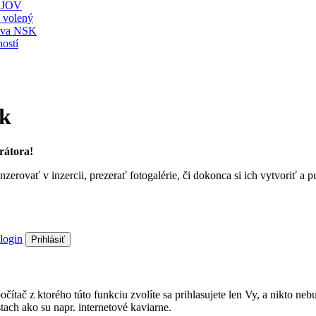
JOV
ť volený
stva NSK
ostí
sk
rátora!
nzerovať v inzercii, prezerať fotogalérie, či dokonca si ich vytvoriť 
login
Prihlásiť
a počítač z ktorého túto funkciu zvolíte sa prihlasujete len Vy, a nik
ach ako su napr. internetové kaviarne.