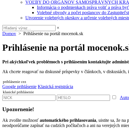
VOĽBY DO ORGÁNOV SAMOSPRÁVNYCH KRA
Informácia o podmienkach práva voliť a práva by
Volebné obvody a počet poslancov do Zastupiteľ
Utvorenie volebných okrskov a určenie volebných miestn
×
Domov
> Prihlásenie na portál mocenok.sk
Prihlásenie na portál mocenok.
Pri akýchkoľvek problémoch s prihlásením kontaktujte administ
Ak chcete reagovať na diskusné príspevky v článkoch, v diskusiách, i
prihlásenie cez
Google prihlásenie
Klasická registrácia
klasické prihlásenie
Auto
Upozornenie!
Ak zvolíte možnosť
automatického prihlasovania
, uistite sa, že n
neodporúčame zapínať na cudzích počítačoch a ani na verejných miest