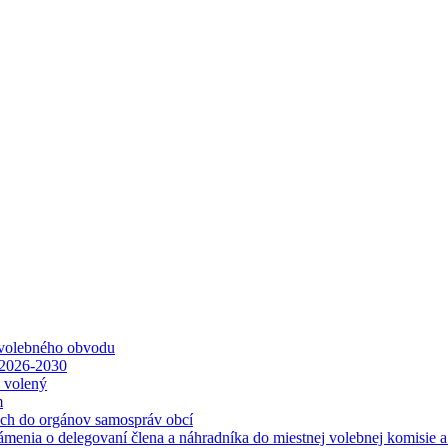
 volebného obvodu
 2026-2030
ť volený
m
ách do orgánov samospráv obcí
ámenia o delegovaní člena a náhradníka do miestnej volebnej komisie 