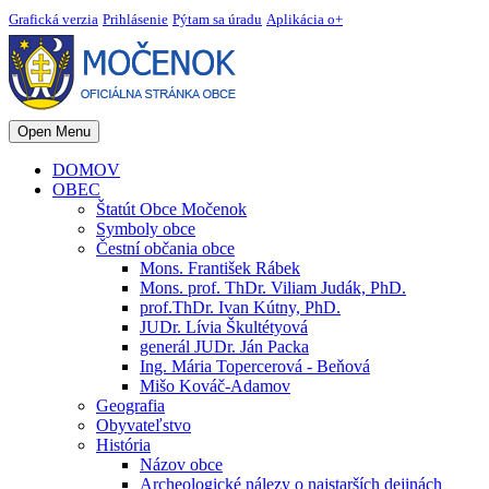
Grafická verzia
Prihlásenie
Pýtam sa úradu
Aplikácia o+
Open Menu
DOMOV
OBEC
Štatút Obce Močenok
Symboly obce
Čestní občania obce
Mons. František Rábek
Mons. prof. ThDr. Viliam Judák, PhD.
prof.ThDr. Ivan Kútny, PhD.
JUDr. Lívia Škultétyová
generál JUDr. Ján Packa
Ing. Mária Topercerová - Beňová
Mišo Kováč-Adamov
Geografia
Obyvateľstvo
História
Názov obce
Archeologické nálezy o najstarších dejinách