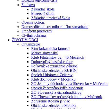
Dôležité telefónne čísla
Školstvo
Základná škola
Materská škola
Základná umelecká škola
Obecná polícia
Domov dôchodcov milosrdného samaritána
Prenájom priestorov
Civilná ochrana
ŽIVOT V OBCI
Organizácie
Rímskokatolícka farnosť
Matica slovenská
Klub Filatelistov 52 - 46 Močenok
Dobrovoľný hasičský zbor
Poľovnícke združenie Zálesie
Občianske združenie RUBÍN
Spolok Urbárov a Želiarov
Klub dôchodcov v Močenku
ZO Jednoty dôchodcov na Slovensku v Močenku
Spolok červeného kríža Močenok
ZO Slovenský zväz záhradkárov
ZO Chovateľov poštových holubov Močenok
Združenie Rodina je viac
Občianske združenie Monika