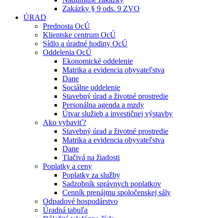
Zakázky § 9 ods. 9 ZVO
ÚRAD
Prednosta OcÚ
Klientske centrum OcÚ
Sídlo a úradné hodiny OcÚ
Oddelenia OcÚ
Ekonomické oddelenie
Matrika a evidencia obyvateľstva
Dane
Sociálne oddelenie
Stavebný úrad a životné prostredie
Personálna agenda a mzdy
Útvar služieb a investičnej výstavby
Ako vybaviť?
Stavebný úrad a životné prostredie
Matrika a evidencia obyvateľstva
Dane
Tlačivá na žiadosti
Poplatky a ceny
Poplatky za služby
Sadzobník správnych poplatkov
Cenník prenájmu spoločenskej sály
Odpadové hospodárstvo
Úradná tabuľa