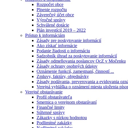
Rozpočet obce
Plnenie rozpočtu
Záverečný účet obce
Výročné správy
Schválené dotácie
Plán investícií 2019 – 2022
Prístup k informáciám
Zásady pre poskytovanie informácií
Ako získať informácie
Podanie žiadosti o informáciu
Sadzobník úhrad za poskytovanie informácií
Zásady odmeňovania poslancov OcZ v Močenku
Zásady ochrany osobných údajov
Oznámenie funkcií, zamestnaní, činností ...
Zmluvy, faktúry, objednávky
Zásady podávania, preverovania a evidovania ozná
Verejná vyhláška o oznámení miesta uloženia píso
Verejné obstarávanie
Profil obstarávateľa
Smernica o verejnom obstarávaní
Finančné limity
Súhrnné správy
Zákazky s nízkou hodnotou
Podlimitné zakázky
Nadlimitné zakázky