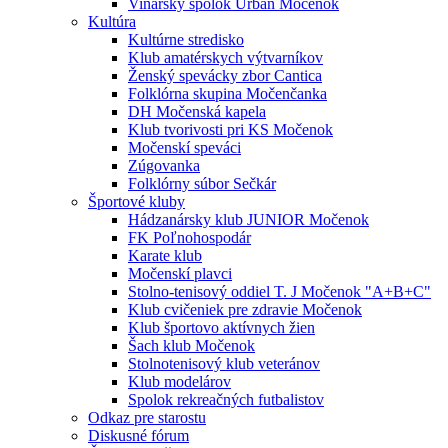
Vinársky spolok Urban Močenok
Kultúra
Kultúrne stredisko
Klub amatérskych výtvarníkov
Ženský spevácky zbor Cantica
Folklórna skupina Močenčanka
DH Močenská kapela
Klub tvorivosti pri KS Močenok
Močenskí speváci
Zúgovanka
Folklórny súbor Sečkár
Športové kluby
Hádzanársky klub JUNIOR Močenok
FK Poľnohospodár
Karate klub
Močenskí plavci
Stolno-tenisový oddiel T. J Močenok "A+B+C"
Klub cvičeniek pre zdravie Močenok
Klub športovo aktívnych žien
Šach klub Močenok
Stolnotenisový klub veteránov
Klub modelárov
Spolok rekreačných futbalistov
Odkaz pre starostu
Diskusné fórum