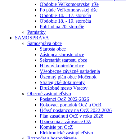
Obdobie Veľkomoravskej ríše
Po páde Veľkomoravskej ríše
Obdobie 14. - 17. storočia
Obdobie 18. - 19. storočia
Pohľad na 20. storočie
Pamiatky
SAMOSPRÁVA
Samospráva obce
Starosta obce
Zástupca starostu obce
Sekretariát starostu obce
Hlavný kontrolór obce
Všeobecne záväzné nariadenia
Územný plán obce Močenok
Strategické dokumenty
Družobné mesto Vracov
Obecné zastupiteľstvo
Poslanci OcZ 2022-2026
Rokovací poriadok OcZ a OcR
Účasť poslancov na OcZ 2022-2026
Plán zasadnutí OcZ v roku 2026
Uznesenia a zápisnice OZ
Komisie pri OcZ
Elektronické zastupiteľstvo
Rozpočet a hospodárenie