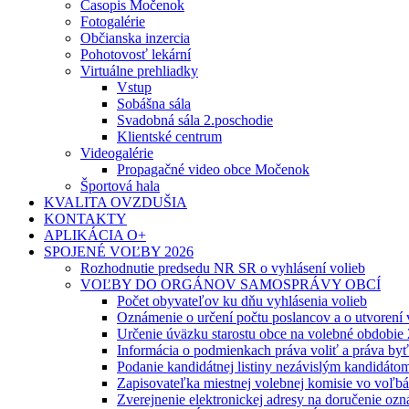
Časopis Močenok
Fotogalérie
Občianska inzercia
Pohotovosť lekární
Virtuálne prehliadky
Vstup
Sobášna sála
Svadobná sála 2.poschodie
Klientské centrum
Videogalérie
Propagačné video obce Močenok
Športová hala
KVALITA OVZDUŠIA
KONTAKTY
APLIKÁCIA O+
SPOJENÉ VOĽBY 2026
Rozhodnutie predsedu NR SR o vyhlásení volieb
VOĽBY DO ORGÁNOV SAMOSPRÁVY OBCÍ
Počet obyvateľov ku dňu vyhlásenia volieb
Oznámenie o určení počtu poslancov a o utvorení
Určenie úväzku starostu obce na volebné obdobie
Informácia o podmienkach práva voliť a práva by
Podanie kandidátnej listiny nezávislým kandidáto
Zapisovateľka miestnej volebnej komisie vo voľb
Zverejnenie elektronickej adresy na doručenie ozn