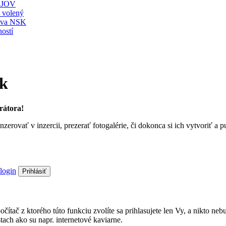
JOV
ť volený
stva NSK
ostí
sk
rátora!
nzerovať v inzercii, prezerať fotogalérie, či dokonca si ich vytvoriť 
login
Prihlásiť
a počítač z ktorého túto funkciu zvolíte sa prihlasujete len Vy, a nik
ach ako su napr. internetové kaviarne.