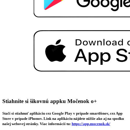
Stiahnite si šikovnú appku Močenok o+
Stačí si stiahnuť aplikáciu cez Google Play v prípade smartfónov, cez App
Store v prípade iPhonov. Link na aplikáciu nájdete nižšie ako aj na spodku
našej webovej stránky. Viac informácií tu:
https://app.mocenok.sk/