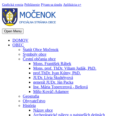
Grafická verzia
Prihlásenie
Pýtam sa úradu
Aplikácia o+
Open Menu
DOMOV
OBEC
Štatút Obce Močenok
Symboly obce
Čestní občania obce
Mons. František Rábek
Mons. prof. ThDr. Viliam Judák, PhD.
prof.ThDr. Ivan Kútny, PhD.
JUDr. Lívia Škultétyová
generál JUDr. Ján Packa
Ing. Mária Topercerová - Beňová
Mišo Kováč-Adamov
Geografia
Obyvateľstvo
História
Názov obce
Archeologické nálezy o najstarších dejinách