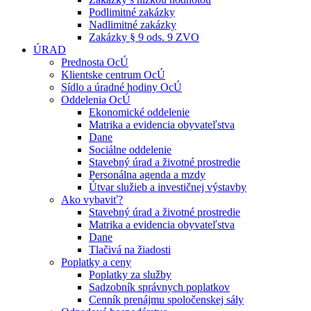
Podlimitné zakázky
Nadlimitné zakázky
Zakázky § 9 ods. 9 ZVO
ÚRAD
Prednosta OcÚ
Klientske centrum OcÚ
Sídlo a úradné hodiny OcÚ
Oddelenia OcÚ
Ekonomické oddelenie
Matrika a evidencia obyvateľstva
Dane
Sociálne oddelenie
Stavebný úrad a životné prostredie
Personálna agenda a mzdy
Útvar služieb a investičnej výstavby
Ako vybaviť?
Stavebný úrad a životné prostredie
Matrika a evidencia obyvateľstva
Dane
Tlačivá na žiadosti
Poplatky a ceny
Poplatky za služby
Sadzobník správnych poplatkov
Cenník prenájmu spoločenskej sály