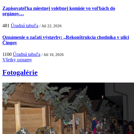
Zapisovateľka miestnej volebnej komisie vo voľbách do
orgánov…
481
Úradná tabuľa
/ Júl 22, 2026
Oznámenie o začatí výstavby: ,,Rekonštrukcia chodníka v ulici
Čingov
1100
Úradná tabuľa
/ Júl 16, 2026
Všetky oznamy
Fotogalérie