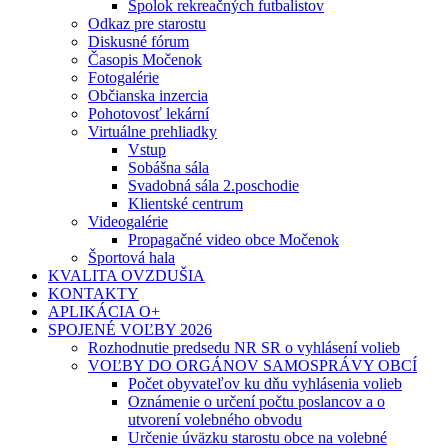
Spolok rekreačných futbalistov
Odkaz pre starostu
Diskusné fórum
Časopis Močenok
Fotogalérie
Občianska inzercia
Pohotovosť lekární
Virtuálne prehliadky
Vstup
Sobášna sála
Svadobná sála 2.poschodie
Klientské centrum
Videogalérie
Propagačné video obce Močenok
Športová hala
KVALITA OVZDUŠIA
KONTAKTY
APLIKÁCIA O+
SPOJENÉ VOĽBY 2026
Rozhodnutie predsedu NR SR o vyhlásení volieb
VOĽBY DO ORGÁNOV SAMOSPRÁVY OBCÍ
Počet obyvateľov ku dňu vyhlásenia volieb
Oznámenie o určení počtu poslancov a o
utvorení volebného obvodu
Určenie úväzku starostu obce na volebné