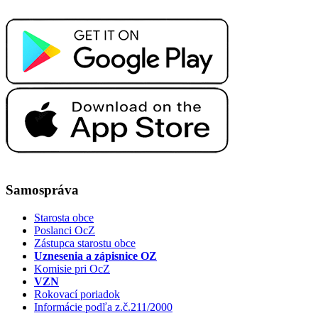
Samospráva
Starosta obce
Poslanci OcZ
Zástupca starostu obce
Uznesenia a zápisnice OZ
Komisie pri OcZ
VZN
Rokovací poriadok
Informácie podľa z.č.211/2000