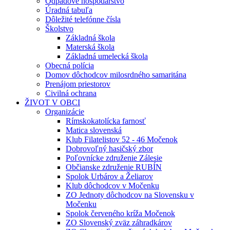
Odpadové hospodárstvo
Úradná tabuľa
Dôležité telefónne čísla
Školstvo
Základná škola
Materská škola
Základná umelecká škola
Obecná polícia
Domov dôchodcov milosrdného samaritána
Prenájom priestorov
Civilná ochrana
ŽIVOT V OBCI
Organizácie
Rímskokatolícka farnosť
Matica slovenská
Klub Filatelistov 52 - 46 Močenok
Dobrovoľný hasičský zbor
Poľovnícke združenie Zálesie
Občianske združenie RUBÍN
Spolok Urbárov a Želiarov
Klub dôchodcov v Močenku
ZO Jednoty dôchodcov na Slovensku v
Močenku
Spolok červeného kríža Močenok
ZO Slovenský zväz záhradkárov