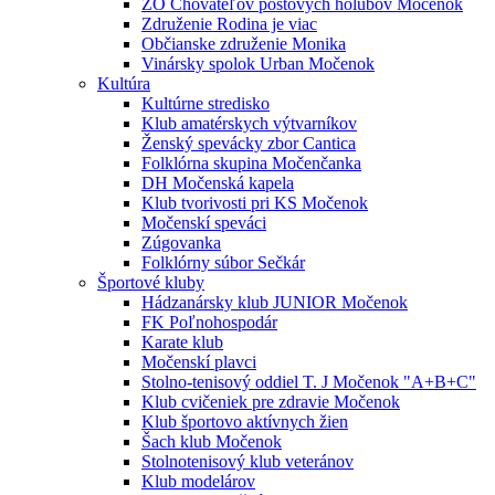
ZO Chovateľov poštových holubov Močenok
Združenie Rodina je viac
Občianske združenie Monika
Vinársky spolok Urban Močenok
Kultúra
Kultúrne stredisko
Klub amatérskych výtvarníkov
Ženský spevácky zbor Cantica
Folklórna skupina Močenčanka
DH Močenská kapela
Klub tvorivosti pri KS Močenok
Močenskí speváci
Zúgovanka
Folklórny súbor Sečkár
Športové kluby
Hádzanársky klub JUNIOR Močenok
FK Poľnohospodár
Karate klub
Močenskí plavci
Stolno-tenisový oddiel T. J Močenok "A+B+C"
Klub cvičeniek pre zdravie Močenok
Klub športovo aktívnych žien
Šach klub Močenok
Stolnotenisový klub veteránov
Klub modelárov