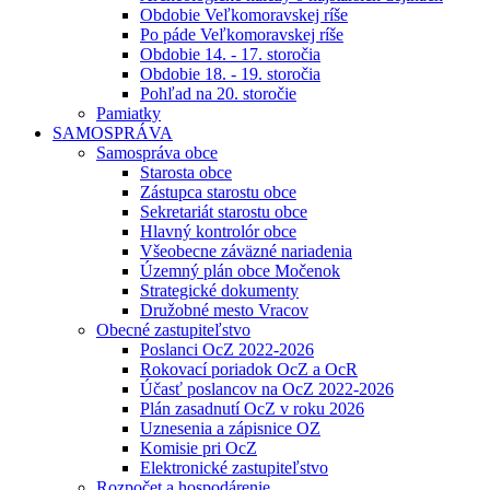
Obdobie Veľkomoravskej ríše
Po páde Veľkomoravskej ríše
Obdobie 14. - 17. storočia
Obdobie 18. - 19. storočia
Pohľad na 20. storočie
Pamiatky
SAMOSPRÁVA
Samospráva obce
Starosta obce
Zástupca starostu obce
Sekretariát starostu obce
Hlavný kontrolór obce
Všeobecne záväzné nariadenia
Územný plán obce Močenok
Strategické dokumenty
Družobné mesto Vracov
Obecné zastupiteľstvo
Poslanci OcZ 2022-2026
Rokovací poriadok OcZ a OcR
Účasť poslancov na OcZ 2022-2026
Plán zasadnutí OcZ v roku 2026
Uznesenia a zápisnice OZ
Komisie pri OcZ
Elektronické zastupiteľstvo
Rozpočet a hospodárenie