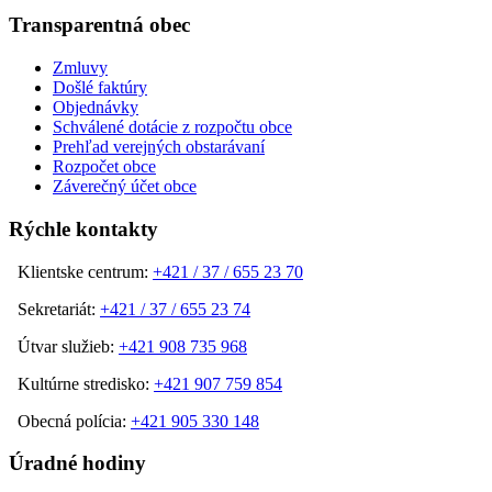
Transparentná obec
Zmluvy
Došlé faktúry
Objednávky
Schválené dotácie z rozpočtu obce
Prehľad verejných obstarávaní
Rozpočet obce
Záverečný účet obce
Rýchle kontakty
Klientske centrum:
+421 / 37 / 655 23 70
Sekretariát:
+421 / 37 / 655 23 74
Útvar služieb:
+421 908 735 968
Kultúrne stredisko:
+421 907 759 854
Obecná polícia:
+421 905 330 148
Úradné hodiny