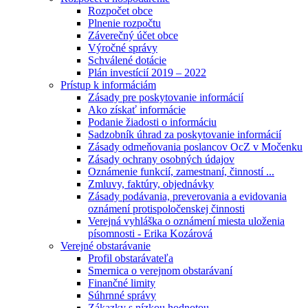
Rozpočet obce
Plnenie rozpočtu
Záverečný účet obce
Výročné správy
Schválené dotácie
Plán investícií 2019 – 2022
Prístup k informáciám
Zásady pre poskytovanie informácií
Ako získať informácie
Podanie žiadosti o informáciu
Sadzobník úhrad za poskytovanie informácií
Zásady odmeňovania poslancov OcZ v Močenku
Zásady ochrany osobných údajov
Oznámenie funkcií, zamestnaní, činností ...
Zmluvy, faktúry, objednávky
Zásady podávania, preverovania a evidovania
oznámení protispoločenskej činnosti
Verejná vyhláška o oznámení miesta uloženia
písomnosti - Erika Kozárová
Verejné obstarávanie
Profil obstarávateľa
Smernica o verejnom obstarávaní
Finančné limity
Súhrnné správy
Zákazky s nízkou hodnotou