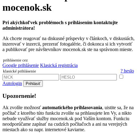
mocenok.sk
Pri akýchkoľvek problémoch s prihlásením kontaktujte
administrátora!
Ak chcete reagovať na diskusné príspevky v článkoch, v diskusiách,
inzerovať v inzercii, prezerať fotogalérie, či dokonca si ich vytvoriť
a publikovať pre návštevníkov mocenok.sk ste na správnom mieste.
prihlásenie cez
Google prihlásenie
Klasická registrácia
? heslo
klasické prihlásenie
Autologin
Prihlásiť
Upozornenie!
Ak zvolíte možnosť
automatického prihlasovania
, uistite sa, že na
počítač z ktorého túto funkciu zvolíte sa prihlasujete len Vy, a nikto
nebude využívať služby mocenok.sk pod Vaším kontom. Funkciu
neodporúčame zapínať na cudzích počítačoch a ani na verejných
miestach ako su napr. internetové kaviarne.