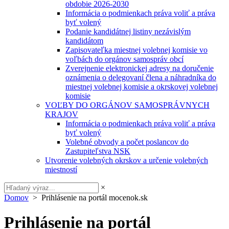
obdobie 2026-2030
Informácia o podmienkach práva voliť a práva
byť volený
Podanie kandidátnej listiny nezávislým
kandidátom
Zapisovateľka miestnej volebnej komisie vo
voľbách do orgánov samospráv obcí
Zverejnenie elektronickej adresy na doručenie
oznámenia o delegovaní člena a náhradníka do
miestnej volebnej komisie a okrskovej volebnej
komisie
VOĽBY DO ORGÁNOV SAMOSPRÁVNYCH
KRAJOV
Informácia o podmienkach práva voliť a práva
byť volený
Volebné obvody a počet poslancov do
Zastupiteľstva NSK
Utvorenie volebných okrskov a určenie volebných
miestností
×
Domov
> Prihlásenie na portál mocenok.sk
Prihlásenie na portál