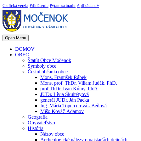
Grafická verzia
Prihlásenie
Pýtam sa úradu
Aplikácia o+
Open Menu
DOMOV
OBEC
Štatút Obce Močenok
Symboly obce
Čestní občania obce
Mons. František Rábek
Mons. prof. ThDr. Viliam Judák, PhD.
prof.ThDr. Ivan Kútny, PhD.
JUDr. Lívia Škultétyová
generál JUDr. Ján Packa
Ing. Mária Topercerová - Beňová
Mišo Kováč-Adamov
Geografia
Obyvateľstvo
História
Názov obce
Archeologické nálezy o najstarších dejinách