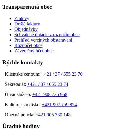
Transparentná obec
Zmluvy
Došlé faktúry
Objednávky
Schválené dotácie z rozpočtu obce
Prehľad verejných obstarávaní
Rozpočet obce
Záverečný účet obce
Rýchle kontakty
Klientske centrum:
+421 / 37 / 655 23 70
Sekretariát:
+421 / 37 / 655 23 74
Útvar služieb:
+421 908 735 968
Kultúrne stredisko:
+421 907 759 854
Obecná polícia:
+421 905 330 148
Úradné hodiny