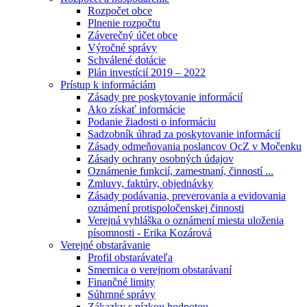
Rozpočet obce
Plnenie rozpočtu
Záverečný účet obce
Výročné správy
Schválené dotácie
Plán investícií 2019 – 2022
Prístup k informáciám
Zásady pre poskytovanie informácií
Ako získať informácie
Podanie žiadosti o informáciu
Sadzobník úhrad za poskytovanie informácií
Zásady odmeňovania poslancov OcZ v Močenku
Zásady ochrany osobných údajov
Oznámenie funkcií, zamestnaní, činností ...
Zmluvy, faktúry, objednávky
Zásady podávania, preverovania a evidovania
oznámení protispoločenskej činnosti
Verejná vyhláška o oznámení miesta uloženia
písomnosti - Erika Kozárová
Verejné obstarávanie
Profil obstarávateľa
Smernica o verejnom obstarávaní
Finančné limity
Súhrnné správy
Zákazky s nízkou hodnotou