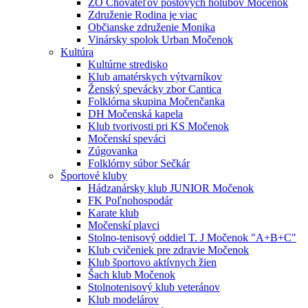
ZO Chovateľov poštových holubov Močenok
Združenie Rodina je viac
Občianske združenie Monika
Vinársky spolok Urban Močenok
Kultúra
Kultúrne stredisko
Klub amatérskych výtvarníkov
Ženský spevácky zbor Cantica
Folklórna skupina Močenčanka
DH Močenská kapela
Klub tvorivosti pri KS Močenok
Močenskí speváci
Zúgovanka
Folklórny súbor Sečkár
Športové kluby
Hádzanársky klub JUNIOR Močenok
FK Poľnohospodár
Karate klub
Močenskí plavci
Stolno-tenisový oddiel T. J Močenok "A+B+C"
Klub cvičeniek pre zdravie Močenok
Klub športovo aktívnych žien
Šach klub Močenok
Stolnotenisový klub veteránov
Klub modelárov