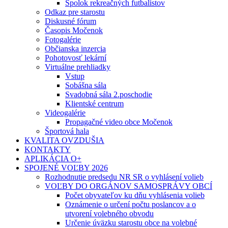
Spolok rekreačných futbalistov
Odkaz pre starostu
Diskusné fórum
Časopis Močenok
Fotogalérie
Občianska inzercia
Pohotovosť lekární
Virtuálne prehliadky
Vstup
Sobášna sála
Svadobná sála 2.poschodie
Klientské centrum
Videogalérie
Propagačné video obce Močenok
Športová hala
KVALITA OVZDUŠIA
KONTAKTY
APLIKÁCIA O+
SPOJENÉ VOĽBY 2026
Rozhodnutie predsedu NR SR o vyhlásení volieb
VOĽBY DO ORGÁNOV SAMOSPRÁVY OBCÍ
Počet obyvateľov ku dňu vyhlásenia volieb
Oznámenie o určení počtu poslancov a o
utvorení volebného obvodu
Určenie úväzku starostu obce na volebné