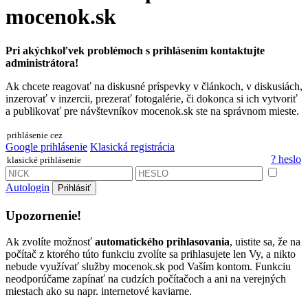
mocenok.sk
Pri akýchkoľvek problémoch s prihlásením kontaktujte
administrátora!
Ak chcete reagovať na diskusné príspevky v článkoch, v diskusiách,
inzerovať v inzercii, prezerať fotogalérie, či dokonca si ich vytvoriť
a publikovať pre návštevníkov mocenok.sk ste na správnom mieste.
prihlásenie cez
Google prihlásenie
Klasická registrácia
? heslo
klasické prihlásenie
Autologin
Prihlásiť
Upozornenie!
Ak zvolíte možnosť
automatického prihlasovania
, uistite sa, že na
počítač z ktorého túto funkciu zvolíte sa prihlasujete len Vy, a nikto
nebude využívať služby mocenok.sk pod Vaším kontom. Funkciu
neodporúčame zapínať na cudzích počítačoch a ani na verejných
miestach ako su napr. internetové kaviarne.