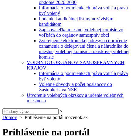
obdobie 2026-2030
Informácia o podmienkach práva voliť a práva
byť volený
Podanie kandidátnej listiny nezávislým
kandidátom
Zapisovateľka miestnej volebnej komisie vo
voľbách do orgánov samospráv obcí
Zverejnenie elektronickej adresy na doručenie
oznámenia o delegovaní člena a náhradníka do
miestnej volebnej komisie a okrskovej volebnej
komisie
VOĽBY DO ORGÁNOV SAMOSPRÁVNYCH
KRAJOV
Informácia o podmienkach práva voliť a práva
byť volený
Volebné obvody a počet poslancov do
Zastupiteľstva NSK
Utvorenie volebných okrskov a určenie volebných
miestností
×
Domov
> Prihlásenie na portál mocenok.sk
Prihlásenie na portál