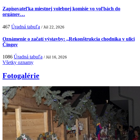
Zapisovateľka miestnej volebnej komisie vo voľbách do
orgánov…
467
Úradná tabuľa
/ Júl 22, 2026
Oznámenie o začatí výstavby: ,,Rekonštrukcia chodníka v ulici
Čingov
1086
Úradná tabuľa
/ Júl 16, 2026
Všetky oznamy
Fotogalérie