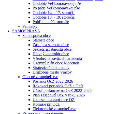
Obdobie Veľkomoravskej ríše
Po páde Veľkomoravskej ríše
Obdobie 14. - 17. storočia
Obdobie 18. - 19. storočia
Pohľad na 20. storočie
Pamiatky
SAMOSPRÁVA
Samospráva obce
Starosta obce
Zástupca starostu obce
Sekretariát starostu obce
Hlavný kontrolór obce
Všeobecne záväzné nariadenia
Územný plán obce Močenok
Strategické dokumenty
Družobné mesto Vracov
Obecné zastupiteľstvo
Poslanci OcZ 2022-2026
Rokovací poriadok OcZ a OcR
Účasť poslancov na OcZ 2022-2026
Plán zasadnutí OcZ v roku 2026
Uznesenia a zápisnice OZ
Komisie pri OcZ
Elektronické zastupiteľstvo
Rozpočet a hospodárenie