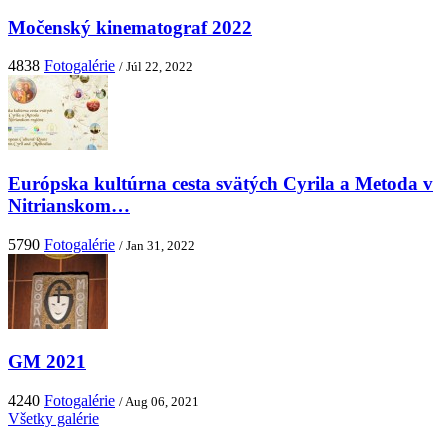
Močenský kinematograf 2022
4838
Fotogalérie
/ Júl 22, 2022
Európska kultúrna cesta svätých Cyrila a Metoda v
Nitrianskom…
5790
Fotogalérie
/ Jan 31, 2022
GM 2021
4240
Fotogalérie
/ Aug 06, 2021
Všetky galérie