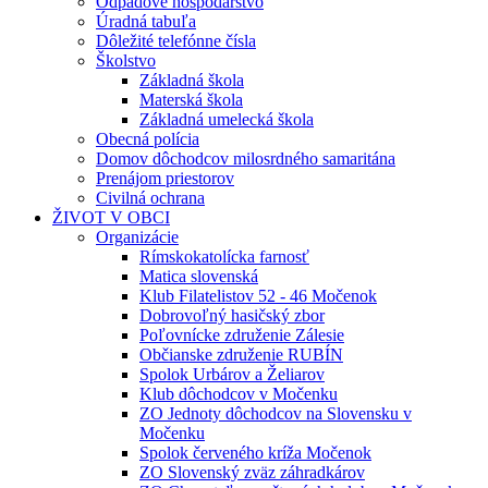
Odpadové hospodárstvo
Úradná tabuľa
Dôležité telefónne čísla
Školstvo
Základná škola
Materská škola
Základná umelecká škola
Obecná polícia
Domov dôchodcov milosrdného samaritána
Prenájom priestorov
Civilná ochrana
ŽIVOT V OBCI
Organizácie
Rímskokatolícka farnosť
Matica slovenská
Klub Filatelistov 52 - 46 Močenok
Dobrovoľný hasičský zbor
Poľovnícke združenie Zálesie
Občianske združenie RUBÍN
Spolok Urbárov a Želiarov
Klub dôchodcov v Močenku
ZO Jednoty dôchodcov na Slovensku v
Močenku
Spolok červeného kríža Močenok
ZO Slovenský zväz záhradkárov