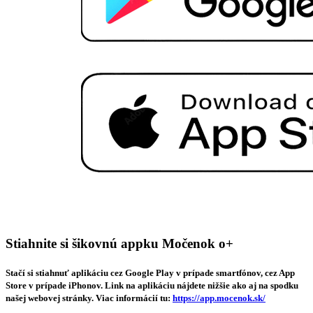
Stiahnite si šikovnú appku Močenok o+
Stačí si stiahnuť aplikáciu cez Google Play v prípade smartfónov, cez App
Store v prípade iPhonov. Link na aplikáciu nájdete nižšie ako aj na spodku
našej webovej stránky. Viac informácií tu:
https://app.mocenok.sk/