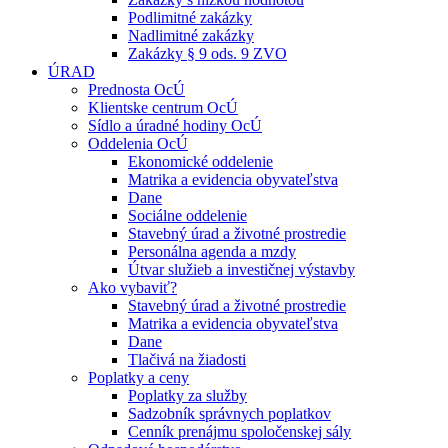
Podlimitné zakázky
Nadlimitné zakázky
Zakázky § 9 ods. 9 ZVO
ÚRAD
Prednosta OcÚ
Klientske centrum OcÚ
Sídlo a úradné hodiny OcÚ
Oddelenia OcÚ
Ekonomické oddelenie
Matrika a evidencia obyvateľstva
Dane
Sociálne oddelenie
Stavebný úrad a životné prostredie
Personálna agenda a mzdy
Útvar služieb a investičnej výstavby
Ako vybaviť?
Stavebný úrad a životné prostredie
Matrika a evidencia obyvateľstva
Dane
Tlačivá na žiadosti
Poplatky a ceny
Poplatky za služby
Sadzobník správnych poplatkov
Cenník prenájmu spoločenskej sály