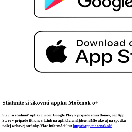
Stiahnite si šikovnú appku Močenok o+
Stačí si stiahnuť aplikáciu cez Google Play v prípade smartfónov, cez App
Store v prípade iPhonov. Link na aplikáciu nájdete nižšie ako aj na spodku
našej webovej stránky. Viac informácií tu:
https://app.mocenok.sk/