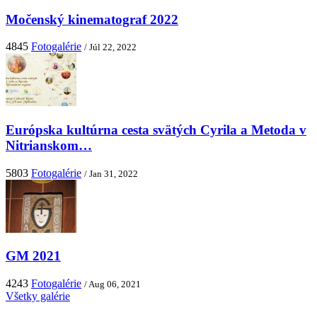
Močenský kinematograf 2022
4845
Fotogalérie
/ Júl 22, 2022
Európska kultúrna cesta svätých Cyrila a Metoda v
Nitrianskom…
5803
Fotogalérie
/ Jan 31, 2022
GM 2021
4243
Fotogalérie
/ Aug 06, 2021
Všetky galérie