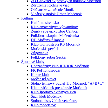
ZO Chovateľov poštových holubov Močenok
Združenie Rodina je viac
Občianske združenie Monika
Vinársky spolok Urban Močenok
Kultúra
Kultúrne stredisko
Klub amatérskych výtvarníkov
Ženský spevácky zbor Cantica
Folklórna skupina Močenčanka
DH Močenská kapela
Klub tvorivosti pri KS Močenok
Močenskí speváci
Zúgovanka
Folklórny súbor Sečkár
Športové kluby
Hádzanársky klub JUNIOR Močenok
FK Poľnohospodár
Karate klub
Močenskí plavci
Stolno-tenisový oddiel T. J Močenok "A+B+C"
Klub cvičeniek pre zdravie Močenok
Klub športovo aktívnych žien
Šach klub Močenok
Stolnotenisový klub veteránov
Klub modelárov