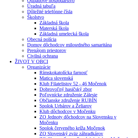
Odpadové hospodárstvo
Úradná tabuľa
Dôležité telefónne čísla
Školstvo
Základná škola
Materská škola
Základná umelecká škola
Obecná polícia
Domov dôchodcov milosrdného samaritána
Prenájom priestorov
Civilná ochrana
ŽIVOT V OBCI
Organizácie
Rímskokatolícka farnosť
Matica slovenská
Klub Filatelistov 52 - 46 Močenok
Dobrovoľný hasičský zbor
Poľovnícke združenie Zálesie
Občianske združenie RUBÍN
Spolok Urbárov a Želiarov
Klub dôchodcov v Močenku
ZO Jednoty dôchodcov na Slovensku v
Močenku
Spolok červeného kríža Močenok
ZO Slovenský zväz záhradkárov