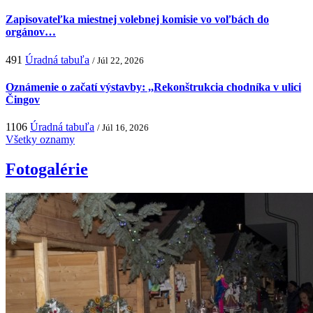
Zapisovateľka miestnej volebnej komisie vo voľbách do
orgánov…
491
Úradná tabuľa
/ Júl 22, 2026
Oznámenie o začatí výstavby: ,,Rekonštrukcia chodníka v ulici
Čingov
1106
Úradná tabuľa
/ Júl 16, 2026
Všetky oznamy
Fotogalérie