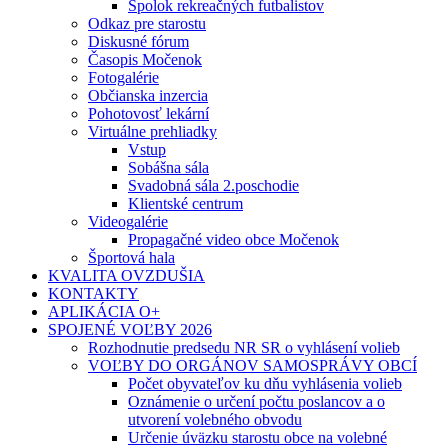
Spolok rekreačných futbalistov
Odkaz pre starostu
Diskusné fórum
Časopis Močenok
Fotogalérie
Občianska inzercia
Pohotovosť lekární
Virtuálne prehliadky
Vstup
Sobášna sála
Svadobná sála 2.poschodie
Klientské centrum
Videogalérie
Propagačné video obce Močenok
Športová hala
KVALITA OVZDUŠIA
KONTAKTY
APLIKÁCIA O+
SPOJENÉ VOĽBY 2026
Rozhodnutie predsedu NR SR o vyhlásení volieb
VOĽBY DO ORGÁNOV SAMOSPRÁVY OBCÍ
Počet obyvateľov ku dňu vyhlásenia volieb
Oznámenie o určení počtu poslancov a o
utvorení volebného obvodu
Určenie úväzku starostu obce na volebné