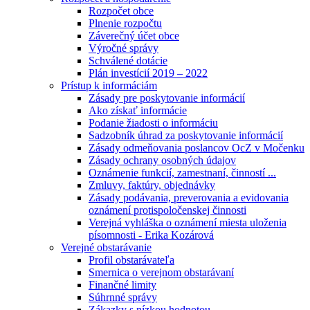
Rozpočet obce
Plnenie rozpočtu
Záverečný účet obce
Výročné správy
Schválené dotácie
Plán investícií 2019 – 2022
Prístup k informáciám
Zásady pre poskytovanie informácií
Ako získať informácie
Podanie žiadosti o informáciu
Sadzobník úhrad za poskytovanie informácií
Zásady odmeňovania poslancov OcZ v Močenku
Zásady ochrany osobných údajov
Oznámenie funkcií, zamestnaní, činností ...
Zmluvy, faktúry, objednávky
Zásady podávania, preverovania a evidovania
oznámení protispoločenskej činnosti
Verejná vyhláška o oznámení miesta uloženia
písomnosti - Erika Kozárová
Verejné obstarávanie
Profil obstarávateľa
Smernica o verejnom obstarávaní
Finančné limity
Súhrnné správy
Zákazky s nízkou hodnotou