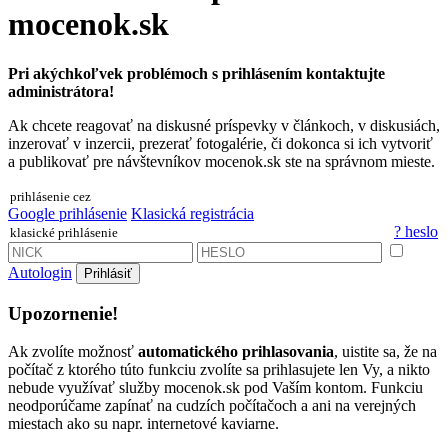
mocenok.sk
Pri akýchkoľvek problémoch s prihlásením kontaktujte
administrátora!
Ak chcete reagovať na diskusné príspevky v článkoch, v diskusiách,
inzerovať v inzercii, prezerať fotogalérie, či dokonca si ich vytvoriť
a publikovať pre návštevníkov mocenok.sk ste na správnom mieste.
prihlásenie cez
Google prihlásenie
Klasická registrácia
? heslo
klasické prihlásenie
Autologin
Prihlásiť
Upozornenie!
Ak zvolíte možnosť
automatického prihlasovania
, uistite sa, že na
počítač z ktorého túto funkciu zvolíte sa prihlasujete len Vy, a nikto
nebude využívať služby mocenok.sk pod Vaším kontom. Funkciu
neodporúčame zapínať na cudzích počítačoch a ani na verejných
miestach ako su napr. internetové kaviarne.