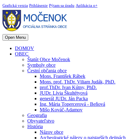
Grafická verzia
Prihlásenie
Pýtam sa úradu
Aplikácia o+
Open Menu
DOMOV
OBEC
Štatút Obce Močenok
Symboly obce
Čestní občania obce
Mons. František Rábek
Mons. prof. ThDr. Viliam Judák, PhD.
prof.ThDr. Ivan Kútny, PhD.
JUDr. Lívia Škultétyová
generál JUDr. Ján Packa
Ing. Mária Topercerová - Beňová
Mišo Kováč-Adamov
Geografia
Obyvateľstvo
História
Názov obce
Archeologické nálezy o najstarších dejinách