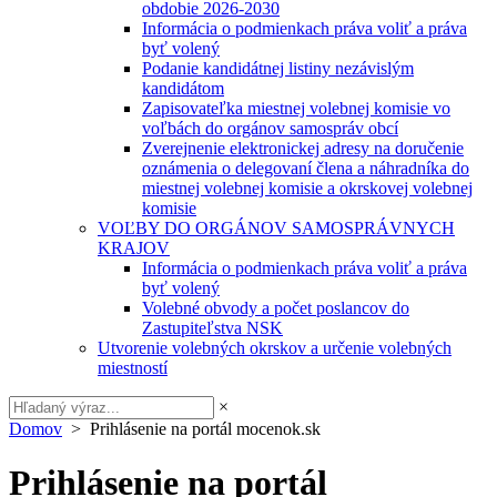
obdobie 2026-2030
Informácia o podmienkach práva voliť a práva
byť volený
Podanie kandidátnej listiny nezávislým
kandidátom
Zapisovateľka miestnej volebnej komisie vo
voľbách do orgánov samospráv obcí
Zverejnenie elektronickej adresy na doručenie
oznámenia o delegovaní člena a náhradníka do
miestnej volebnej komisie a okrskovej volebnej
komisie
VOĽBY DO ORGÁNOV SAMOSPRÁVNYCH
KRAJOV
Informácia o podmienkach práva voliť a práva
byť volený
Volebné obvody a počet poslancov do
Zastupiteľstva NSK
Utvorenie volebných okrskov a určenie volebných
miestností
×
Domov
> Prihlásenie na portál mocenok.sk
Prihlásenie na portál