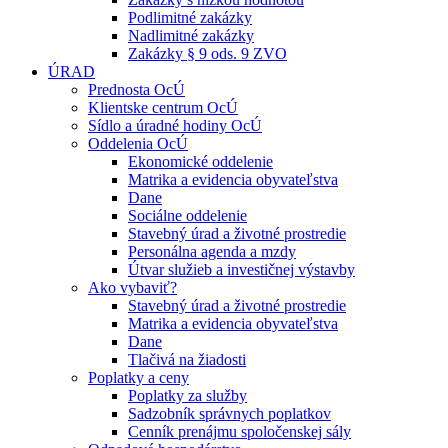
Podlimitné zakázky
Nadlimitné zakázky
Zakázky § 9 ods. 9 ZVO
ÚRAD
Prednosta OcÚ
Klientske centrum OcÚ
Sídlo a úradné hodiny OcÚ
Oddelenia OcÚ
Ekonomické oddelenie
Matrika a evidencia obyvateľstva
Dane
Sociálne oddelenie
Stavebný úrad a životné prostredie
Personálna agenda a mzdy
Útvar služieb a investičnej výstavby
Ako vybaviť?
Stavebný úrad a životné prostredie
Matrika a evidencia obyvateľstva
Dane
Tlačivá na žiadosti
Poplatky a ceny
Poplatky za služby
Sadzobník správnych poplatkov
Cenník prenájmu spoločenskej sály