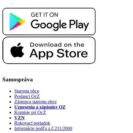
Samospráva
Starosta obce
Poslanci OcZ
Zástupca starostu obce
Uznesenia a zápisnice OZ
Komisie pri OcZ
VZN
Rokovací poriadok
Informácie podľa z.č.211/2000