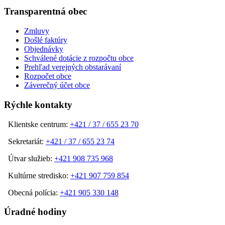
Transparentná obec
Zmluvy
Došlé faktúry
Objednávky
Schválené dotácie z rozpočtu obce
Prehľad verejných obstarávaní
Rozpočet obce
Záverečný účet obce
Rýchle kontakty
Klientske centrum:
+421 / 37 / 655 23 70
Sekretariát:
+421 / 37 / 655 23 74
Útvar služieb:
+421 908 735 968
Kultúrne stredisko:
+421 907 759 854
Obecná polícia:
+421 905 330 148
Úradné hodiny