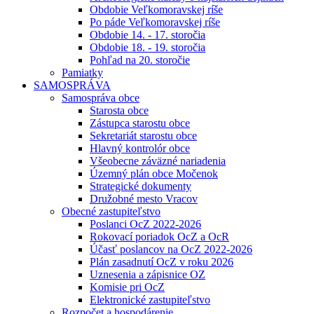
Obdobie Veľkomoravskej ríše
Po páde Veľkomoravskej ríše
Obdobie 14. - 17. storočia
Obdobie 18. - 19. storočia
Pohľad na 20. storočie
Pamiatky
SAMOSPRÁVA
Samospráva obce
Starosta obce
Zástupca starostu obce
Sekretariát starostu obce
Hlavný kontrolór obce
Všeobecne záväzné nariadenia
Územný plán obce Močenok
Strategické dokumenty
Družobné mesto Vracov
Obecné zastupiteľstvo
Poslanci OcZ 2022-2026
Rokovací poriadok OcZ a OcR
Účasť poslancov na OcZ 2022-2026
Plán zasadnutí OcZ v roku 2026
Uznesenia a zápisnice OZ
Komisie pri OcZ
Elektronické zastupiteľstvo
Rozpočet a hospodárenie