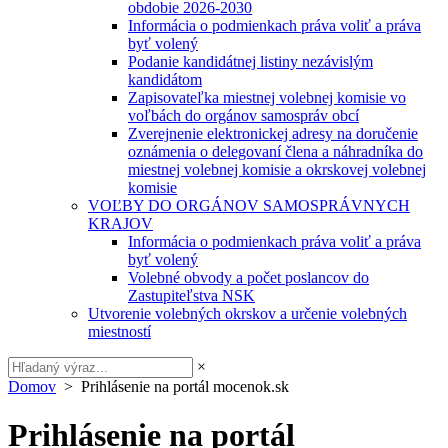
obdobie 2026-2030
Informácia o podmienkach práva voliť a práva
byť volený
Podanie kandidátnej listiny nezávislým
kandidátom
Zapisovateľka miestnej volebnej komisie vo
voľbách do orgánov samospráv obcí
Zverejnenie elektronickej adresy na doručenie
oznámenia o delegovaní člena a náhradníka do
miestnej volebnej komisie a okrskovej volebnej
komisie
VOĽBY DO ORGÁNOV SAMOSPRÁVNYCH
KRAJOV
Informácia o podmienkach práva voliť a práva
byť volený
Volebné obvody a počet poslancov do
Zastupiteľstva NSK
Utvorenie volebných okrskov a určenie volebných
miestností
×
Domov
> Prihlásenie na portál mocenok.sk
Prihlásenie na portál