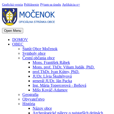
Grafická verzia
Prihlásenie
Pýtam sa úradu
Aplikácia o+
Open Menu
DOMOV
OBEC
Štatút Obce Močenok
Symboly obce
Čestní občania obce
Mons. František Rábek
Mons. prof. ThDr. Viliam Judák, PhD.
prof.ThDr. Ivan Kútny, PhD.
JUDr. Lívia Škultétyová
generál JUDr. Ján Packa
Ing. Mária Topercerová - Beňová
Mišo Kováč-Adamov
Geografia
Obyvateľstvo
História
Názov obce
Archeologické nálezy o najstarších dejinách