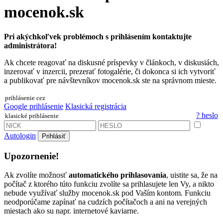
mocenok.sk
Pri akýchkoľvek problémoch s prihlásením kontaktujte
administrátora!
Ak chcete reagovať na diskusné príspevky v článkoch, v diskusiách,
inzerovať v inzercii, prezerať fotogalérie, či dokonca si ich vytvoriť
a publikovať pre návštevníkov mocenok.sk ste na správnom mieste.
prihlásenie cez
Google prihlásenie
Klasická registrácia
? heslo
klasické prihlásenie
Autologin
Prihlásiť
Upozornenie!
Ak zvolíte možnosť
automatického prihlasovania
, uistite sa, že na
počítač z ktorého túto funkciu zvolíte sa prihlasujete len Vy, a nikto
nebude využívať služby mocenok.sk pod Vaším kontom. Funkciu
neodporúčame zapínať na cudzích počítačoch a ani na verejných
miestach ako su napr. internetové kaviarne.