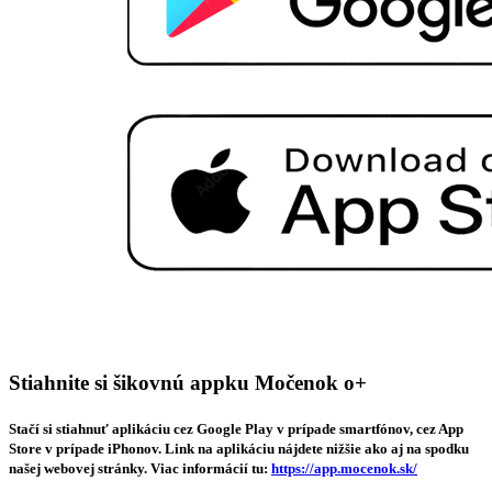
Stiahnite si šikovnú appku Močenok o+
Stačí si stiahnuť aplikáciu cez Google Play v prípade smartfónov, cez App
Store v prípade iPhonov. Link na aplikáciu nájdete nižšie ako aj na spodku
našej webovej stránky. Viac informácií tu:
https://app.mocenok.sk/