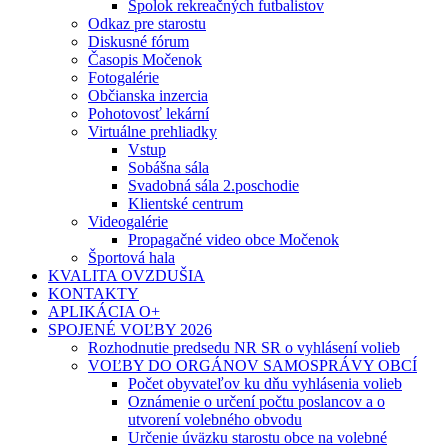
Spolok rekreačných futbalistov
Odkaz pre starostu
Diskusné fórum
Časopis Močenok
Fotogalérie
Občianska inzercia
Pohotovosť lekární
Virtuálne prehliadky
Vstup
Sobášna sála
Svadobná sála 2.poschodie
Klientské centrum
Videogalérie
Propagačné video obce Močenok
Športová hala
KVALITA OVZDUŠIA
KONTAKTY
APLIKÁCIA O+
SPOJENÉ VOĽBY 2026
Rozhodnutie predsedu NR SR o vyhlásení volieb
VOĽBY DO ORGÁNOV SAMOSPRÁVY OBCÍ
Počet obyvateľov ku dňu vyhlásenia volieb
Oznámenie o určení počtu poslancov a o
utvorení volebného obvodu
Určenie úväzku starostu obce na volebné