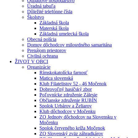
Odpadové hospodárstvo
Úradná tabuľa
Dôležité telefónne čísla
Školstvo
Základná škola
Materská škola
Základná umelecká škola
Obecná polícia
Domov dôchodcov milosrdného samaritána
Prenájom priestorov
Civilná ochrana
ŽIVOT V OBCI
Organizácie
Rímskokatolícka farnosť
Matica slovenská
Klub Filatelistov 52 - 46 Močenok
Dobrovoľný hasičský zbor
Poľovnícke združenie Zálesie
Občianske združenie RUBÍN
Spolok Urbárov a Želiarov
Klub dôchodcov v Močenku
ZO Jednoty dôchodcov na Slovensku v
Močenku
Spolok červeného kríža Močenok
ZO Slovenský zväz záhradkárov