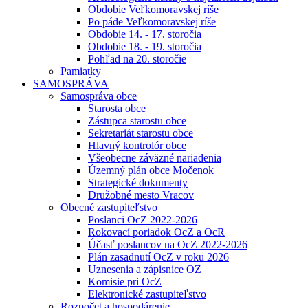
Obdobie Veľkomoravskej ríše
Po páde Veľkomoravskej ríše
Obdobie 14. - 17. storočia
Obdobie 18. - 19. storočia
Pohľad na 20. storočie
Pamiatky
SAMOSPRÁVA
Samospráva obce
Starosta obce
Zástupca starostu obce
Sekretariát starostu obce
Hlavný kontrolór obce
Všeobecne záväzné nariadenia
Územný plán obce Močenok
Strategické dokumenty
Družobné mesto Vracov
Obecné zastupiteľstvo
Poslanci OcZ 2022-2026
Rokovací poriadok OcZ a OcR
Účasť poslancov na OcZ 2022-2026
Plán zasadnutí OcZ v roku 2026
Uznesenia a zápisnice OZ
Komisie pri OcZ
Elektronické zastupiteľstvo
Rozpočet a hospodárenie