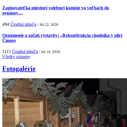
Zapisovateľka miestnej volebnej komisie vo voľbách do
orgánov…
494
Úradná tabuľa
/ Júl 22, 2026
Oznámenie o začatí výstavby: ,,Rekonštrukcia chodníka v ulici
Čingov
1115
Úradná tabuľa
/ Júl 16, 2026
Všetky oznamy
Fotogalérie