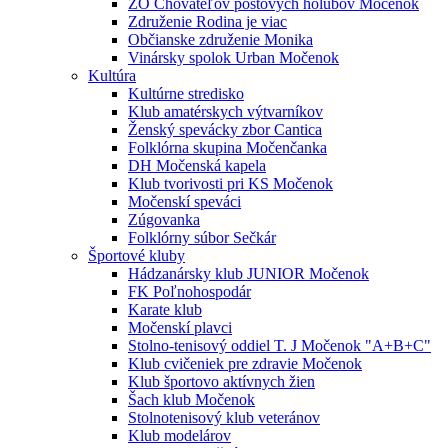
ZO Chovateľov poštových holubov Močenok
Združenie Rodina je viac
Občianske združenie Monika
Vinársky spolok Urban Močenok
Kultúra
Kultúrne stredisko
Klub amatérskych výtvarníkov
Ženský spevácky zbor Cantica
Folklórna skupina Močenčanka
DH Močenská kapela
Klub tvorivosti pri KS Močenok
Močenskí speváci
Zúgovanka
Folklórny súbor Sečkár
Športové kluby
Hádzanársky klub JUNIOR Močenok
FK Poľnohospodár
Karate klub
Močenskí plavci
Stolno-tenisový oddiel T. J Močenok "A+B+C"
Klub cvičeniek pre zdravie Močenok
Klub športovo aktívnych žien
Šach klub Močenok
Stolnotenisový klub veteránov
Klub modelárov