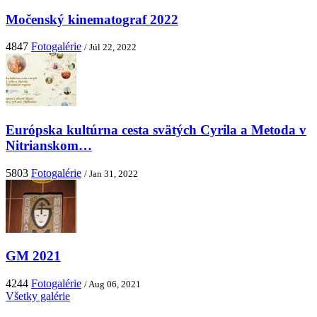
Močenský kinematograf 2022
4847
Fotogalérie
/ Júl 22, 2022
Európska kultúrna cesta svätých Cyrila a Metoda v
Nitrianskom…
5803
Fotogalérie
/ Jan 31, 2022
GM 2021
4244
Fotogalérie
/ Aug 06, 2021
Všetky galérie