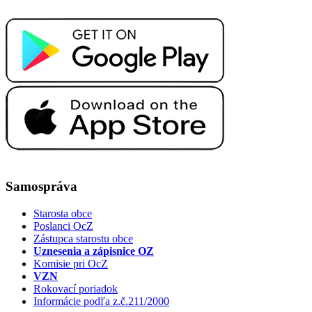
Samospráva
Starosta obce
Poslanci OcZ
Zástupca starostu obce
Uznesenia a zápisnice OZ
Komisie pri OcZ
VZN
Rokovací poriadok
Informácie podľa z.č.211/2000