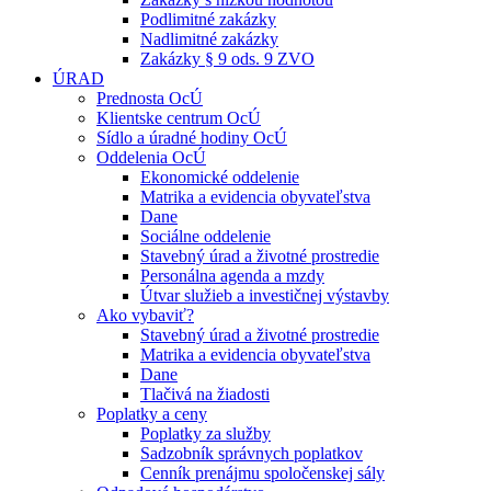
Podlimitné zakázky
Nadlimitné zakázky
Zakázky § 9 ods. 9 ZVO
ÚRAD
Prednosta OcÚ
Klientske centrum OcÚ
Sídlo a úradné hodiny OcÚ
Oddelenia OcÚ
Ekonomické oddelenie
Matrika a evidencia obyvateľstva
Dane
Sociálne oddelenie
Stavebný úrad a životné prostredie
Personálna agenda a mzdy
Útvar služieb a investičnej výstavby
Ako vybaviť?
Stavebný úrad a životné prostredie
Matrika a evidencia obyvateľstva
Dane
Tlačivá na žiadosti
Poplatky a ceny
Poplatky za služby
Sadzobník správnych poplatkov
Cenník prenájmu spoločenskej sály