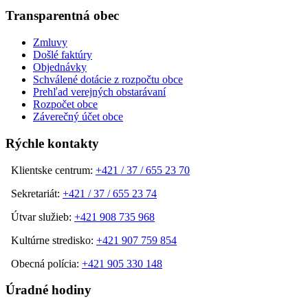
Transparentná obec
Zmluvy
Došlé faktúry
Objednávky
Schválené dotácie z rozpočtu obce
Prehľad verejných obstarávaní
Rozpočet obce
Záverečný účet obce
Rýchle kontakty
Klientske centrum:
+421 / 37 / 655 23 70
Sekretariát:
+421 / 37 / 655 23 74
Útvar služieb:
+421 908 735 968
Kultúrne stredisko:
+421 907 759 854
Obecná polícia:
+421 905 330 148
Úradné hodiny