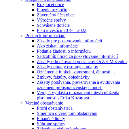
Rozpočet obce
Plnenie rozpočtu
Záverečný účet obce
Výročné správy
Schválené dotácie
Plán investícií 2019 – 2022
Prístup k informáciám
Zásady pre poskytovanie informácií
Ako získať informácie
Podanie žiadosti o informáciu
Sadzobník úhrad za poskytovanie informácií
Zásady odmeňovania poslancov OcZ v Močenku
Zásady ochrany osobných údajov
Oznámenie funkcií, zamestnaní, činností ...
Zmluvy, faktúry, objednávky
Zásady podávania, preverovania a evidovania
oznámení protispoločenskej činnosti
Verejná vyhláška o oznámení miesta uloženia
písomnosti - Erika Kozárová
Verejné obstarávanie
Profil obstarávateľa
Smernica o verejnom obstarávaní
Finančné limity
Súhrnné správy
Zákazky s nízkou hodnotou