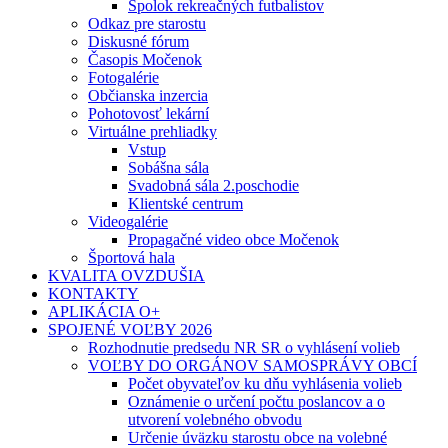
Spolok rekreačných futbalistov
Odkaz pre starostu
Diskusné fórum
Časopis Močenok
Fotogalérie
Občianska inzercia
Pohotovosť lekární
Virtuálne prehliadky
Vstup
Sobášna sála
Svadobná sála 2.poschodie
Klientské centrum
Videogalérie
Propagačné video obce Močenok
Športová hala
KVALITA OVZDUŠIA
KONTAKTY
APLIKÁCIA O+
SPOJENÉ VOĽBY 2026
Rozhodnutie predsedu NR SR o vyhlásení volieb
VOĽBY DO ORGÁNOV SAMOSPRÁVY OBCÍ
Počet obyvateľov ku dňu vyhlásenia volieb
Oznámenie o určení počtu poslancov a o
utvorení volebného obvodu
Určenie úväzku starostu obce na volebné