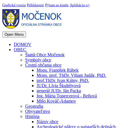
Grafická verzia
Prihlásenie
Pýtam sa úradu
Aplikácia o+
Open Menu
DOMOV
OBEC
Štatút Obce Močenok
Symboly obce
Čestní občania obce
Mons. František Rábek
Mons. prof. ThDr. Viliam Judák, PhD.
prof.ThDr. Ivan Kútny, PhD.
JUDr. Lívia Škultétyová
generál JUDr. Ján Packa
Ing. Mária Topercerová - Beňová
Mišo Kováč-Adamov
Geografia
Obyvateľstvo
História
Názov obce
Archeologické nálezy o najstarších dejinách