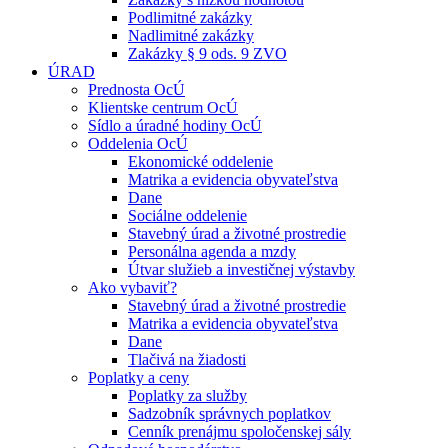
Podlimitné zakázky
Nadlimitné zakázky
Zakázky § 9 ods. 9 ZVO
ÚRAD
Prednosta OcÚ
Klientske centrum OcÚ
Sídlo a úradné hodiny OcÚ
Oddelenia OcÚ
Ekonomické oddelenie
Matrika a evidencia obyvateľstva
Dane
Sociálne oddelenie
Stavebný úrad a životné prostredie
Personálna agenda a mzdy
Útvar služieb a investičnej výstavby
Ako vybaviť?
Stavebný úrad a životné prostredie
Matrika a evidencia obyvateľstva
Dane
Tlačivá na žiadosti
Poplatky a ceny
Poplatky za služby
Sadzobník správnych poplatkov
Cenník prenájmu spoločenskej sály