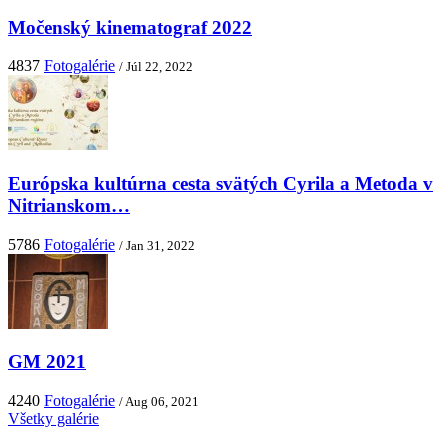
Močenský kinematograf 2022
4837
Fotogalérie
/ Júl 22, 2022
Európska kultúrna cesta svätých Cyrila a Metoda v
Nitrianskom…
5786
Fotogalérie
/ Jan 31, 2022
GM 2021
4240
Fotogalérie
/ Aug 06, 2021
Všetky galérie