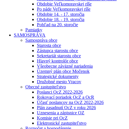
Obdobie Veľkomoravskej ríše
Po páde Veľkomoravskej ríše
Obdobie 14. - 17. storočia
Obdobie 18. - 19. storočia
Pohľad na 20. storočie
Pamiatky
SAMOSPRÁVA
Samospráva obce
Starosta obce
Zástupca starostu obce
Sekretariát starostu obce
Hlavný kontrolór obce
Všeobecne záväzné nariadenia
Územný plán obce Močenok
Strategické dokumenty
Družobné mesto Vracov
Obecné zastupiteľstvo
Poslanci OcZ 2022-2026
Rokovací poriadok OcZ a OcR
Účasť poslancov na OcZ 2022-2026
Plán zasadnutí OcZ v roku 2026
Uznesenia a zápisnice OZ
Komisie pri OcZ
Elektronické zastupiteľstvo
Rozpočet a hospodárenie