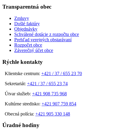
Transparentná obec
Zmluvy
Došlé faktúry
Objednávky
Schválené dotácie z rozpočtu obce
Prehľad verejných obstarávaní
Rozpočet obce
Záverečný účet obce
Rýchle kontakty
Klientske centrum:
+421 / 37 / 655 23 70
Sekretariát:
+421 / 37 / 655 23 74
Útvar služieb:
+421 908 735 968
Kultúrne stredisko:
+421 907 759 854
Obecná polícia:
+421 905 330 148
Úradné hodiny