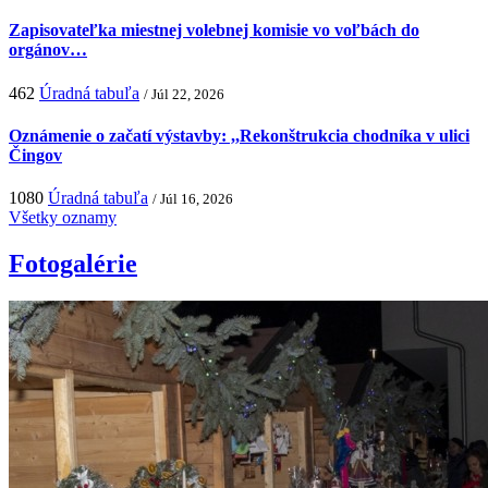
Zapisovateľka miestnej volebnej komisie vo voľbách do
orgánov…
462
Úradná tabuľa
/ Júl 22, 2026
Oznámenie o začatí výstavby: ,,Rekonštrukcia chodníka v ulici
Čingov
1080
Úradná tabuľa
/ Júl 16, 2026
Všetky oznamy
Fotogalérie