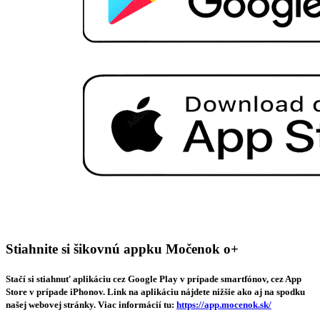
Stiahnite si šikovnú appku Močenok o+
Stačí si stiahnuť aplikáciu cez Google Play v prípade smartfónov, cez App
Store v prípade iPhonov. Link na aplikáciu nájdete nižšie ako aj na spodku
našej webovej stránky. Viac informácií tu:
https://app.mocenok.sk/