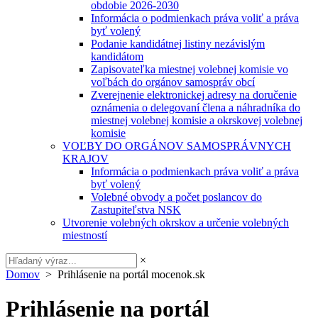
obdobie 2026-2030
Informácia o podmienkach práva voliť a práva
byť volený
Podanie kandidátnej listiny nezávislým
kandidátom
Zapisovateľka miestnej volebnej komisie vo
voľbách do orgánov samospráv obcí
Zverejnenie elektronickej adresy na doručenie
oznámenia o delegovaní člena a náhradníka do
miestnej volebnej komisie a okrskovej volebnej
komisie
VOĽBY DO ORGÁNOV SAMOSPRÁVNYCH
KRAJOV
Informácia o podmienkach práva voliť a práva
byť volený
Volebné obvody a počet poslancov do
Zastupiteľstva NSK
Utvorenie volebných okrskov a určenie volebných
miestností
×
Domov
> Prihlásenie na portál mocenok.sk
Prihlásenie na portál