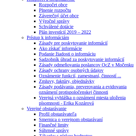
Rozpočet obce
Plnenie rozpočtu
Záverečný účet obce
Výročné správy
Schválené dotácie
Plán investícií 2019 – 2022
Prístup k informáciám
Zásady pre poskytovanie informácií
Ako získať informácie
Podanie žiadosti o informáciu
Sadzobník úhrad za poskytovanie informácií
Zásady odmeňovania poslancov OcZ v Močenku
Zásady ochrany osobných údajov
Oznámenie funkcií, zamestnaní, činností ...
Zmluvy, faktúry, objednávky
Zásady podávania, preverovania a evidovania
oznámení protispoločenskej činnosti
Verejná vyhláška o oznámení miesta uloženia
písomnosti - Erika Kozárová
Verejné obstarávanie
Profil obstarávateľa
Smernica o verejnom obstarávaní
Finančné limity
Súhrnné správy
Zákazky s nízkou hodnotou