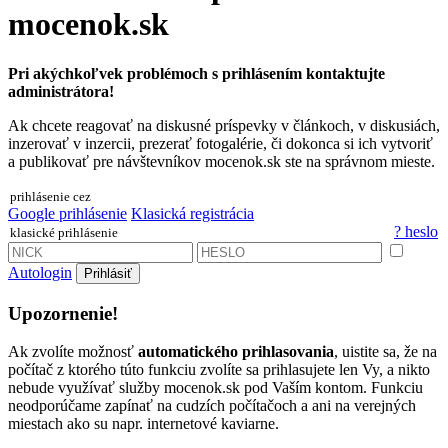
mocenok.sk
Pri akýchkoľvek problémoch s prihlásením kontaktujte
administrátora!
Ak chcete reagovať na diskusné príspevky v článkoch, v diskusiách,
inzerovať v inzercii, prezerať fotogalérie, či dokonca si ich vytvoriť
a publikovať pre návštevníkov mocenok.sk ste na správnom mieste.
prihlásenie cez
Google prihlásenie
Klasická registrácia
? heslo
klasické prihlásenie
Autologin
Prihlásiť
Upozornenie!
Ak zvolíte možnosť
automatického prihlasovania
, uistite sa, že na
počítač z ktorého túto funkciu zvolíte sa prihlasujete len Vy, a nikto
nebude využívať služby mocenok.sk pod Vaším kontom. Funkciu
neodporúčame zapínať na cudzích počítačoch a ani na verejných
miestach ako su napr. internetové kaviarne.