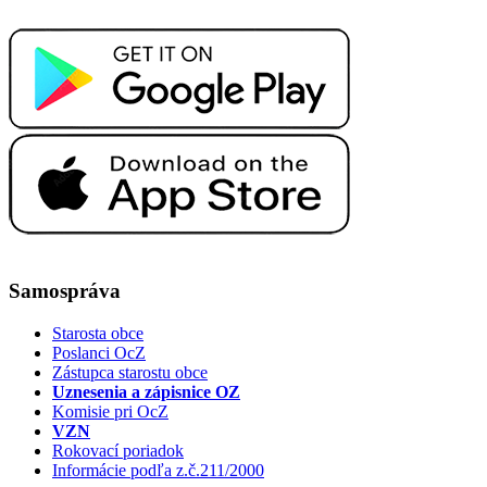
Samospráva
Starosta obce
Poslanci OcZ
Zástupca starostu obce
Uznesenia a zápisnice OZ
Komisie pri OcZ
VZN
Rokovací poriadok
Informácie podľa z.č.211/2000