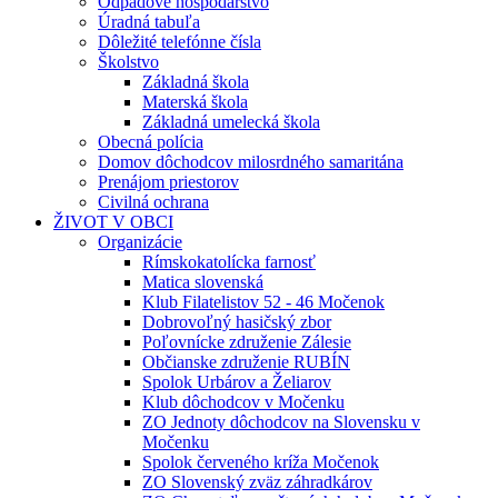
Odpadové hospodárstvo
Úradná tabuľa
Dôležité telefónne čísla
Školstvo
Základná škola
Materská škola
Základná umelecká škola
Obecná polícia
Domov dôchodcov milosrdného samaritána
Prenájom priestorov
Civilná ochrana
ŽIVOT V OBCI
Organizácie
Rímskokatolícka farnosť
Matica slovenská
Klub Filatelistov 52 - 46 Močenok
Dobrovoľný hasičský zbor
Poľovnícke združenie Zálesie
Občianske združenie RUBÍN
Spolok Urbárov a Želiarov
Klub dôchodcov v Močenku
ZO Jednoty dôchodcov na Slovensku v
Močenku
Spolok červeného kríža Močenok
ZO Slovenský zväz záhradkárov