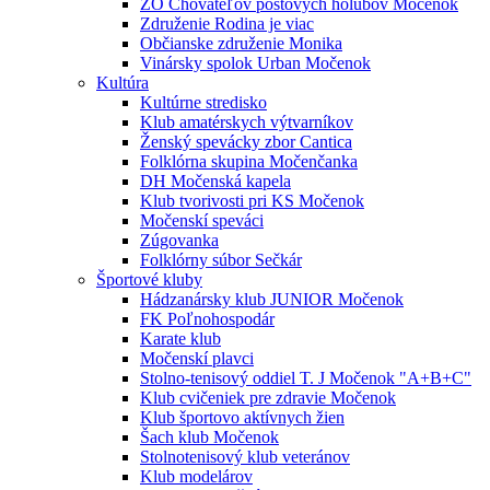
ZO Chovateľov poštových holubov Močenok
Združenie Rodina je viac
Občianske združenie Monika
Vinársky spolok Urban Močenok
Kultúra
Kultúrne stredisko
Klub amatérskych výtvarníkov
Ženský spevácky zbor Cantica
Folklórna skupina Močenčanka
DH Močenská kapela
Klub tvorivosti pri KS Močenok
Močenskí speváci
Zúgovanka
Folklórny súbor Sečkár
Športové kluby
Hádzanársky klub JUNIOR Močenok
FK Poľnohospodár
Karate klub
Močenskí plavci
Stolno-tenisový oddiel T. J Močenok "A+B+C"
Klub cvičeniek pre zdravie Močenok
Klub športovo aktívnych žien
Šach klub Močenok
Stolnotenisový klub veteránov
Klub modelárov