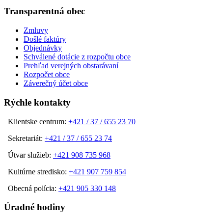
Transparentná obec
Zmluvy
Došlé faktúry
Objednávky
Schválené dotácie z rozpočtu obce
Prehľad verejných obstarávaní
Rozpočet obce
Záverečný účet obce
Rýchle kontakty
Klientske centrum:
+421 / 37 / 655 23 70
Sekretariát:
+421 / 37 / 655 23 74
Útvar služieb:
+421 908 735 968
Kultúrne stredisko:
+421 907 759 854
Obecná polícia:
+421 905 330 148
Úradné hodiny