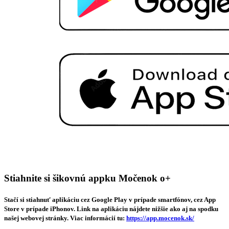
Stiahnite si šikovnú appku Močenok o+
Stačí si stiahnuť aplikáciu cez Google Play v prípade smartfónov, cez App
Store v prípade iPhonov. Link na aplikáciu nájdete nižšie ako aj na spodku
našej webovej stránky. Viac informácií tu:
https://app.mocenok.sk/