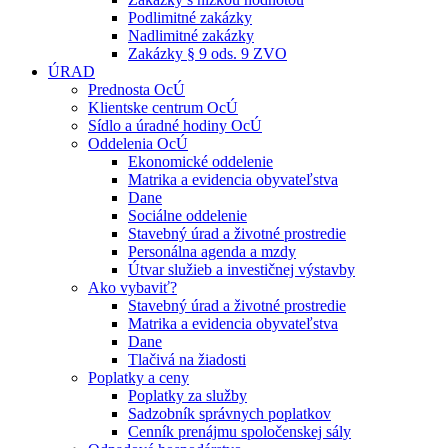
Podlimitné zakázky
Nadlimitné zakázky
Zakázky § 9 ods. 9 ZVO
ÚRAD
Prednosta OcÚ
Klientske centrum OcÚ
Sídlo a úradné hodiny OcÚ
Oddelenia OcÚ
Ekonomické oddelenie
Matrika a evidencia obyvateľstva
Dane
Sociálne oddelenie
Stavebný úrad a životné prostredie
Personálna agenda a mzdy
Útvar služieb a investičnej výstavby
Ako vybaviť?
Stavebný úrad a životné prostredie
Matrika a evidencia obyvateľstva
Dane
Tlačivá na žiadosti
Poplatky a ceny
Poplatky za služby
Sadzobník správnych poplatkov
Cenník prenájmu spoločenskej sály