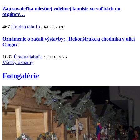
Zapisovateľka miestnej volebnej komisie vo voľbách do
orgánov…
467
Úradná tabuľa
/ Júl 22, 2026
Oznámenie o začatí výstavby: ,,Rekonštrukcia chodníka v ulici
Čingov
1087
Úradná tabuľa
/ Júl 16, 2026
Všetky oznamy
Fotogalérie