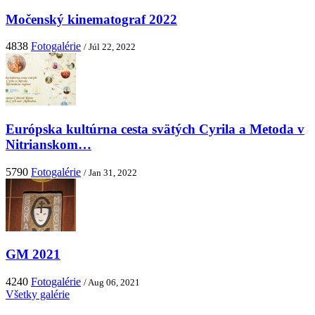
Močenský kinematograf 2022
4838
Fotogalérie
/ Júl 22, 2022
Európska kultúrna cesta svätých Cyrila a Metoda v
Nitrianskom…
5790
Fotogalérie
/ Jan 31, 2022
GM 2021
4240
Fotogalérie
/ Aug 06, 2021
Všetky galérie