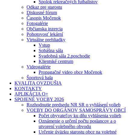
Spolok rekreačných futbalistov
Odkaz pre starostu
Diskusné fórum
Časopis Močenok
Fotogalérie
Občianska inzercia
Pohotovosť lekární
Virtuálne prehliadky
Vstup
Sobášna sála
Svadobná sála 2.poschodie
Klientské centrum
Videogalérie
Propagačné video obce Močenok
Športová hala
KVALITA OVZDUŠIA
KONTAKTY
APLIKÁCIA O+
SPOJENÉ VOĽBY 2026
Rozhodnutie predsedu NR SR o vyhlásení volieb
VOĽBY DO ORGÁNOV SAMOSPRÁVY OBCÍ
Počet obyvateľov ku dňu vyhlásenia volieb
Oznámenie o určení počtu poslancov a o
utvorení volebného obvodu
Určenie úväzku starostu obce na volebné