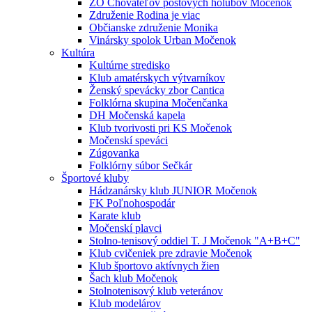
ZO Chovateľov poštových holubov Močenok
Združenie Rodina je viac
Občianske združenie Monika
Vinársky spolok Urban Močenok
Kultúra
Kultúrne stredisko
Klub amatérskych výtvarníkov
Ženský spevácky zbor Cantica
Folklórna skupina Močenčanka
DH Močenská kapela
Klub tvorivosti pri KS Močenok
Močenskí speváci
Zúgovanka
Folklórny súbor Sečkár
Športové kluby
Hádzanársky klub JUNIOR Močenok
FK Poľnohospodár
Karate klub
Močenskí plavci
Stolno-tenisový oddiel T. J Močenok "A+B+C"
Klub cvičeniek pre zdravie Močenok
Klub športovo aktívnych žien
Šach klub Močenok
Stolnotenisový klub veteránov
Klub modelárov