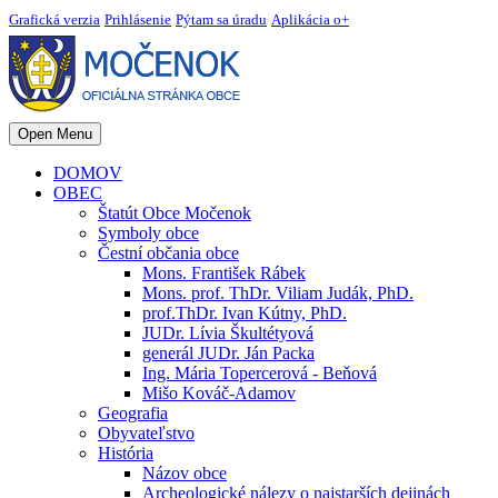
Grafická verzia
Prihlásenie
Pýtam sa úradu
Aplikácia o+
Open Menu
DOMOV
OBEC
Štatút Obce Močenok
Symboly obce
Čestní občania obce
Mons. František Rábek
Mons. prof. ThDr. Viliam Judák, PhD.
prof.ThDr. Ivan Kútny, PhD.
JUDr. Lívia Škultétyová
generál JUDr. Ján Packa
Ing. Mária Topercerová - Beňová
Mišo Kováč-Adamov
Geografia
Obyvateľstvo
História
Názov obce
Archeologické nálezy o najstarších dejinách