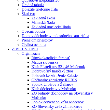
Odpadové hospodárstvo
Úradná tabuľa
Dôležité telefónne čísla
Školstvo
Základná škola
Materská škola
Základná umelecká škola
Obecná polícia
Domov dôchodcov milosrdného samaritána
Prenájom priestorov
Civilná ochrana
ŽIVOT V OBCI
Organizácie
Rímskokatolícka farnosť
Matica slovenská
Klub Filatelistov 52 - 46 Močenok
Dobrovoľný hasičský zbor
Poľovnícke združenie Zálesie
Občianske združenie RUBÍN
Spolok Urbárov a Želiarov
Klub dôchodcov v Močenku
ZO Jednoty dôchodcov na Slovensku v
Močenku
Spolok červeného kríža Močenok
ZO Slovenský zväz záhradkárov