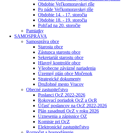
Obdobie Veľkomoravskej ríše
Po páde Veľkomoravskej ríše
Obdobie 14. - 17. storočia
Obdobie 18. - 19. storočia
Pohľad na 20. storočie
Pamiatky
SAMOSPRÁVA
Samospráva obce
Starosta obce
Zástupca starostu obce
Sekretariát starostu obce
Hlavný kontrolór obce
Všeobecne záväzné nariadenia
Územný plán obce Močenok
Strategické dokumenty
Družobné mesto Vracov
Obecné zastupiteľstvo
Poslanci OcZ 2022-2026
Rokovací poriadok OcZ a OcR
Účasť poslancov na OcZ 2022-2026
Plán zasadnutí OcZ v roku 2026
Uznesenia a zápisnice OZ
Komisie pri OcZ
Elektronické zastupiteľstvo
Rozpočet a hospodárenie