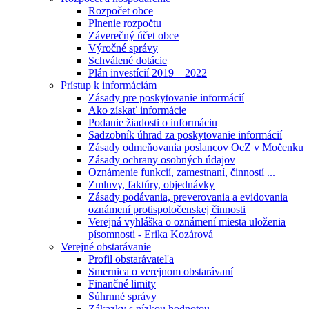
Rozpočet obce
Plnenie rozpočtu
Záverečný účet obce
Výročné správy
Schválené dotácie
Plán investícií 2019 – 2022
Prístup k informáciám
Zásady pre poskytovanie informácií
Ako získať informácie
Podanie žiadosti o informáciu
Sadzobník úhrad za poskytovanie informácií
Zásady odmeňovania poslancov OcZ v Močenku
Zásady ochrany osobných údajov
Oznámenie funkcií, zamestnaní, činností ...
Zmluvy, faktúry, objednávky
Zásady podávania, preverovania a evidovania
oznámení protispoločenskej činnosti
Verejná vyhláška o oznámení miesta uloženia
písomnosti - Erika Kozárová
Verejné obstarávanie
Profil obstarávateľa
Smernica o verejnom obstarávaní
Finančné limity
Súhrnné správy
Zákazky s nízkou hodnotou