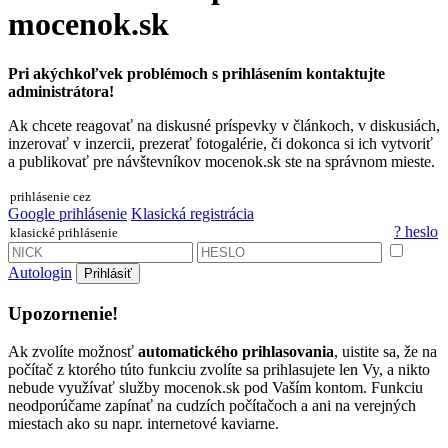
mocenok.sk
Pri akýchkoľvek problémoch s prihlásením kontaktujte
administrátora!
Ak chcete reagovať na diskusné príspevky v článkoch, v diskusiách,
inzerovať v inzercii, prezerať fotogalérie, či dokonca si ich vytvoriť
a publikovať pre návštevníkov mocenok.sk ste na správnom mieste.
prihlásenie cez
Google prihlásenie
Klasická registrácia
? heslo
klasické prihlásenie
Autologin
Prihlásiť
Upozornenie!
Ak zvolíte možnosť
automatického prihlasovania
, uistite sa, že na
počítač z ktorého túto funkciu zvolíte sa prihlasujete len Vy, a nikto
nebude využívať služby mocenok.sk pod Vaším kontom. Funkciu
neodporúčame zapínať na cudzích počítačoch a ani na verejných
miestach ako su napr. internetové kaviarne.