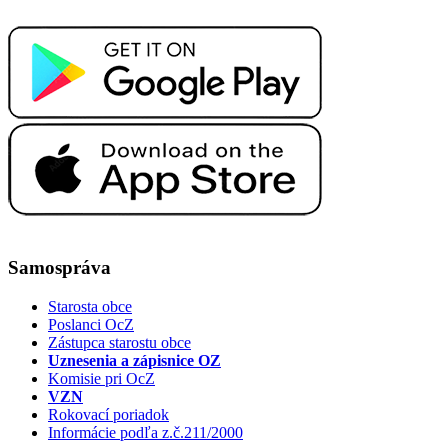
Samospráva
Starosta obce
Poslanci OcZ
Zástupca starostu obce
Uznesenia a zápisnice OZ
Komisie pri OcZ
VZN
Rokovací poriadok
Informácie podľa z.č.211/2000