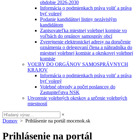
obdobie 2026-2030
Informácia o podmienkach práva voliť a práva
byť volený
Podanie kandidátnej listiny nezávislým
kandidátom
Zapisovateľka miestnej volebnej komisie vo
voľbách do orgánov samospráv obcí
Zverejnenie elektronickej adresy na doručenie
oznámenia o delegovaní člena a náhradníka do
miestnej volebnej komisie a okrskovej volebnej
komisie
VOĽBY DO ORGÁNOV SAMOSPRÁVNYCH
KRAJOV
Informácia o podmienkach práva voliť a práva
byť volený
Volebné obvody a počet poslancov do
Zastupiteľstva NSK
Utvorenie volebných okrskov a určenie volebných
miestností
×
Domov
> Prihlásenie na portál mocenok.sk
Prihlásenie na portál