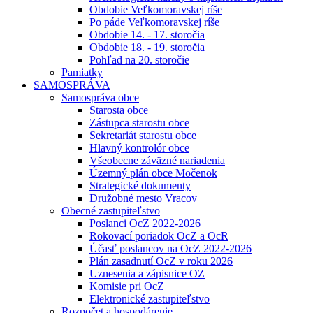
Obdobie Veľkomoravskej ríše
Po páde Veľkomoravskej ríše
Obdobie 14. - 17. storočia
Obdobie 18. - 19. storočia
Pohľad na 20. storočie
Pamiatky
SAMOSPRÁVA
Samospráva obce
Starosta obce
Zástupca starostu obce
Sekretariát starostu obce
Hlavný kontrolór obce
Všeobecne záväzné nariadenia
Územný plán obce Močenok
Strategické dokumenty
Družobné mesto Vracov
Obecné zastupiteľstvo
Poslanci OcZ 2022-2026
Rokovací poriadok OcZ a OcR
Účasť poslancov na OcZ 2022-2026
Plán zasadnutí OcZ v roku 2026
Uznesenia a zápisnice OZ
Komisie pri OcZ
Elektronické zastupiteľstvo
Rozpočet a hospodárenie