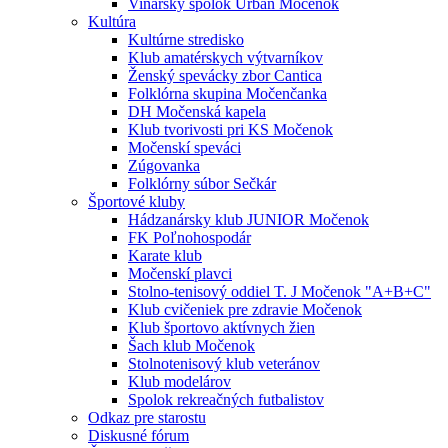
Vinársky spolok Urban Močenok
Kultúra
Kultúrne stredisko
Klub amatérskych výtvarníkov
Ženský spevácky zbor Cantica
Folklórna skupina Močenčanka
DH Močenská kapela
Klub tvorivosti pri KS Močenok
Močenskí speváci
Zúgovanka
Folklórny súbor Sečkár
Športové kluby
Hádzanársky klub JUNIOR Močenok
FK Poľnohospodár
Karate klub
Močenskí plavci
Stolno-tenisový oddiel T. J Močenok "A+B+C"
Klub cvičeniek pre zdravie Močenok
Klub športovo aktívnych žien
Šach klub Močenok
Stolnotenisový klub veteránov
Klub modelárov
Spolok rekreačných futbalistov
Odkaz pre starostu
Diskusné fórum