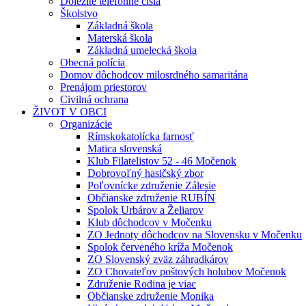
Dôležité telefónne čísla
Školstvo
Základná škola
Materská škola
Základná umelecká škola
Obecná polícia
Domov dôchodcov milosrdného samaritána
Prenájom priestorov
Civilná ochrana
ŽIVOT V OBCI
Organizácie
Rímskokatolícka farnosť
Matica slovenská
Klub Filatelistov 52 - 46 Močenok
Dobrovoľný hasičský zbor
Poľovnícke združenie Zálesie
Občianske združenie RUBÍN
Spolok Urbárov a Želiarov
Klub dôchodcov v Močenku
ZO Jednoty dôchodcov na Slovensku v Močenku
Spolok červeného kríža Močenok
ZO Slovenský zväz záhradkárov
ZO Chovateľov poštových holubov Močenok
Združenie Rodina je viac
Občianske združenie Monika