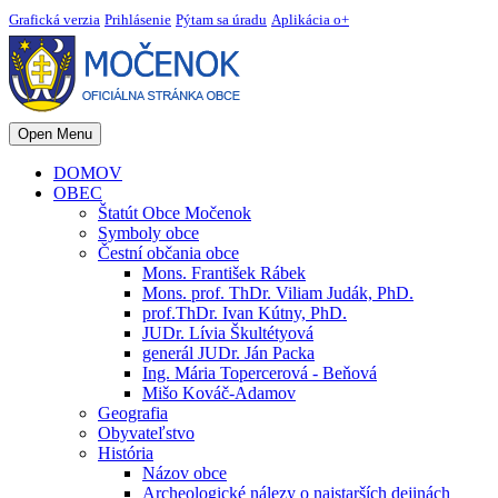
Grafická verzia
Prihlásenie
Pýtam sa úradu
Aplikácia o+
Open Menu
DOMOV
OBEC
Štatút Obce Močenok
Symboly obce
Čestní občania obce
Mons. František Rábek
Mons. prof. ThDr. Viliam Judák, PhD.
prof.ThDr. Ivan Kútny, PhD.
JUDr. Lívia Škultétyová
generál JUDr. Ján Packa
Ing. Mária Topercerová - Beňová
Mišo Kováč-Adamov
Geografia
Obyvateľstvo
História
Názov obce
Archeologické nálezy o najstarších dejinách