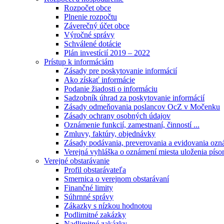
Rozpočet obce
Plnenie rozpočtu
Záverečný účet obce
Výročné správy
Schválené dotácie
Plán investícií 2019 – 2022
Prístup k informáciám
Zásady pre poskytovanie informácií
Ako získať informácie
Podanie žiadosti o informáciu
Sadzobník úhrad za poskytovanie informácií
Zásady odmeňovania poslancov OcZ v Močenku
Zásady ochrany osobných údajov
Oznámenie funkcií, zamestnaní, činností ...
Zmluvy, faktúry, objednávky
Zásady podávania, preverovania a evidovania ozná
Verejná vyhláška o oznámení miesta uloženia píso
Verejné obstarávanie
Profil obstarávateľa
Smernica o verejnom obstarávaní
Finančné limity
Súhrnné správy
Zákazky s nízkou hodnotou
Podlimitné zakázky
Nadlimitné zakázky