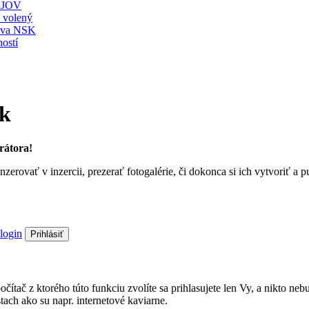
JOV
ť volený
stva NSK
ostí
sk
rátora!
nzerovať v inzercii, prezerať fotogalérie, či dokonca si ich vytvoriť 
login
Prihlásiť
a počítač z ktorého túto funkciu zvolíte sa prihlasujete len Vy, a nik
ach ako su napr. internetové kaviarne.