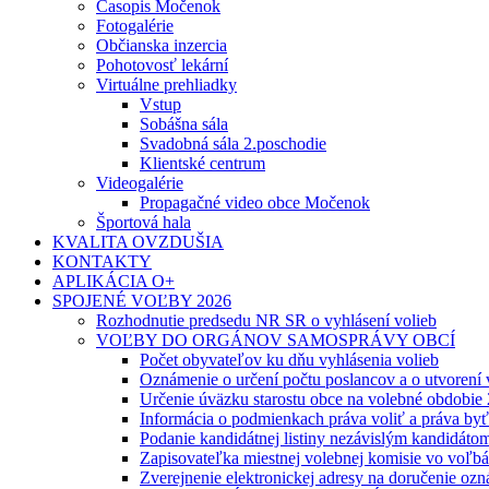
Časopis Močenok
Fotogalérie
Občianska inzercia
Pohotovosť lekární
Virtuálne prehliadky
Vstup
Sobášna sála
Svadobná sála 2.poschodie
Klientské centrum
Videogalérie
Propagačné video obce Močenok
Športová hala
KVALITA OVZDUŠIA
KONTAKTY
APLIKÁCIA O+
SPOJENÉ VOĽBY 2026
Rozhodnutie predsedu NR SR o vyhlásení volieb
VOĽBY DO ORGÁNOV SAMOSPRÁVY OBCÍ
Počet obyvateľov ku dňu vyhlásenia volieb
Oznámenie o určení počtu poslancov a o utvorení
Určenie úväzku starostu obce na volebné obdobie
Informácia o podmienkach práva voliť a práva by
Podanie kandidátnej listiny nezávislým kandidáto
Zapisovateľka miestnej volebnej komisie vo voľb
Zverejnenie elektronickej adresy na doručenie ozn