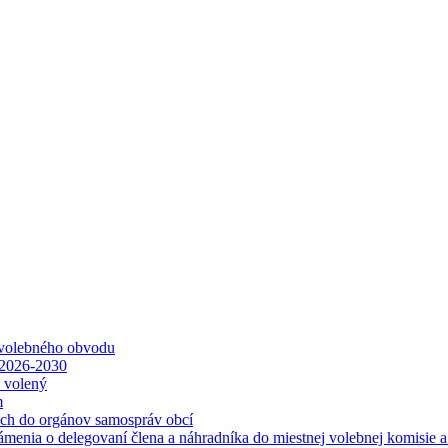
 volebného obvodu
 2026-2030
ť volený
m
ách do orgánov samospráv obcí
ámenia o delegovaní člena a náhradníka do miestnej volebnej komisie 