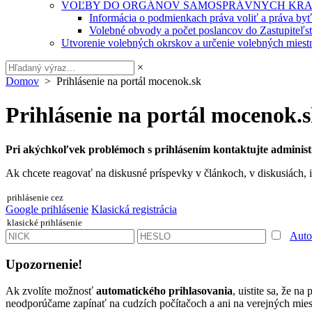
VOĽBY DO ORGÁNOV SAMOSPRÁVNYCH KRA
Informácia o podmienkach práva voliť a práva by
Volebné obvody a počet poslancov do Zastupiteľ
Utvorenie volebných okrskov a určenie volebných miestn
×
Domov
> Prihlásenie na portál mocenok.sk
Prihlásenie na portál mocenok.
Pri akýchkoľvek problémoch s prihlásením kontaktujte administ
Ak chcete reagovať na diskusné príspevky v článkoch, v diskusiách, i
prihlásenie cez
Google prihlásenie
Klasická registrácia
klasické prihlásenie
Auto
Upozornenie!
Ak zvolíte možnosť
automatického prihlasovania
, uistite sa, že n
neodporúčame zapínať na cudzích počítačoch a ani na verejných miest