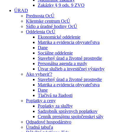
Zakázky § 9 ods. 9 ZVO
ÚRAD
Prednosta OcÚ
Klientske centrum OcÚ
Sídlo a úradné hodiny OcÚ
Oddelenia OcÚ
Ekonomické oddelenie
Matrika a evidencia obyvateľstva
Dane
Sociálne oddelenie
Stavebný úrad a životné prostredie
Personálna agenda a mzdy
Útvar služieb a investičnej výstavby
Ako vybaviť?
Stavebný úrad a životné prostredie
Matrika a evidencia obyvateľstva
Dane
Tlačivá na žiadosti
Poplatky a ceny
Poplatky za služby
Sadzobník správnych poplatkov
Cenník prenájmu spoločenskej sály
Odpadové hospodárstvo
Úradná tabuľa