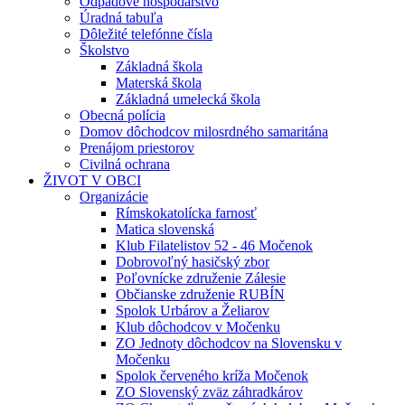
Odpadové hospodárstvo
Úradná tabuľa
Dôležité telefónne čísla
Školstvo
Základná škola
Materská škola
Základná umelecká škola
Obecná polícia
Domov dôchodcov milosrdného samaritána
Prenájom priestorov
Civilná ochrana
ŽIVOT V OBCI
Organizácie
Rímskokatolícka farnosť
Matica slovenská
Klub Filatelistov 52 - 46 Močenok
Dobrovoľný hasičský zbor
Poľovnícke združenie Zálesie
Občianske združenie RUBÍN
Spolok Urbárov a Želiarov
Klub dôchodcov v Močenku
ZO Jednoty dôchodcov na Slovensku v
Močenku
Spolok červeného kríža Močenok
ZO Slovenský zväz záhradkárov