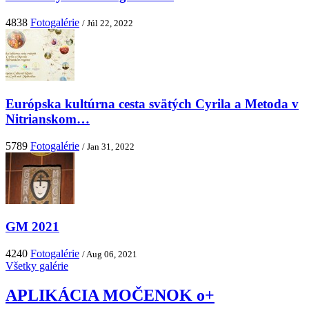
4838
Fotogalérie
/ Júl 22, 2022
Európska kultúrna cesta svätých Cyrila a Metoda v
Nitrianskom…
5789
Fotogalérie
/ Jan 31, 2022
GM 2021
4240
Fotogalérie
/ Aug 06, 2021
Všetky galérie
APLIKÁCIA MOČENOK o+