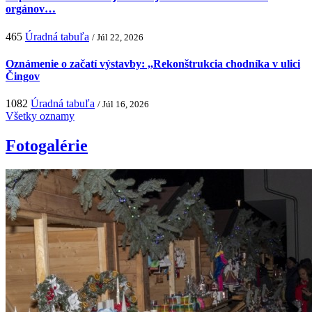
orgánov…
465
Úradná tabuľa
/ Júl 22, 2026
Oznámenie o začatí výstavby: ,,Rekonštrukcia chodníka v ulici
Čingov
1082
Úradná tabuľa
/ Júl 16, 2026
Všetky oznamy
Fotogalérie