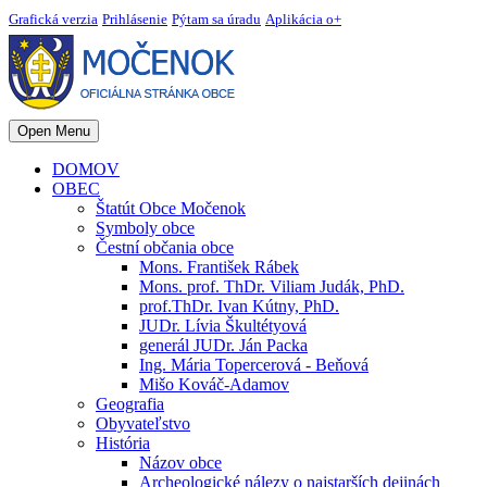
Grafická verzia
Prihlásenie
Pýtam sa úradu
Aplikácia o+
Open Menu
DOMOV
OBEC
Štatút Obce Močenok
Symboly obce
Čestní občania obce
Mons. František Rábek
Mons. prof. ThDr. Viliam Judák, PhD.
prof.ThDr. Ivan Kútny, PhD.
JUDr. Lívia Škultétyová
generál JUDr. Ján Packa
Ing. Mária Topercerová - Beňová
Mišo Kováč-Adamov
Geografia
Obyvateľstvo
História
Názov obce
Archeologické nálezy o najstarších dejinách