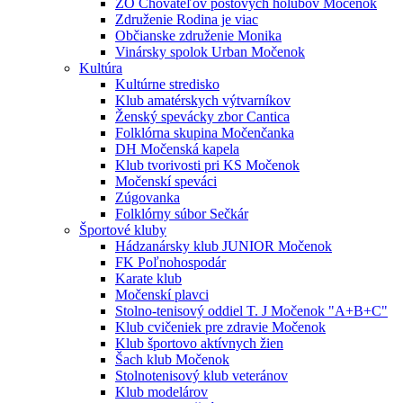
ZO Chovateľov poštových holubov Močenok
Združenie Rodina je viac
Občianske združenie Monika
Vinársky spolok Urban Močenok
Kultúra
Kultúrne stredisko
Klub amatérskych výtvarníkov
Ženský spevácky zbor Cantica
Folklórna skupina Močenčanka
DH Močenská kapela
Klub tvorivosti pri KS Močenok
Močenskí speváci
Zúgovanka
Folklórny súbor Sečkár
Športové kluby
Hádzanársky klub JUNIOR Močenok
FK Poľnohospodár
Karate klub
Močenskí plavci
Stolno-tenisový oddiel T. J Močenok "A+B+C"
Klub cvičeniek pre zdravie Močenok
Klub športovo aktívnych žien
Šach klub Močenok
Stolnotenisový klub veteránov
Klub modelárov