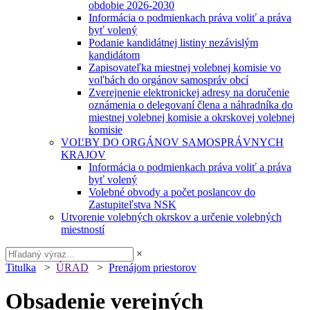
obdobie 2026-2030
Informácia o podmienkach práva voliť a práva
byť volený
Podanie kandidátnej listiny nezávislým
kandidátom
Zapisovateľka miestnej volebnej komisie vo
voľbách do orgánov samospráv obcí
Zverejnenie elektronickej adresy na doručenie
oznámenia o delegovaní člena a náhradníka do
miestnej volebnej komisie a okrskovej volebnej
komisie
VOĽBY DO ORGÁNOV SAMOSPRÁVNYCH
KRAJOV
Informácia o podmienkach práva voliť a práva
byť volený
Volebné obvody a počet poslancov do
Zastupiteľstva NSK
Utvorenie volebných okrskov a určenie volebných
miestností
×
Titulka
>
ÚRAD
>
Prenájom priestorov
Obsadenie verejných