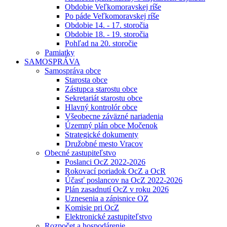
Obdobie Veľkomoravskej ríše
Po páde Veľkomoravskej ríše
Obdobie 14. - 17. storočia
Obdobie 18. - 19. storočia
Pohľad na 20. storočie
Pamiatky
SAMOSPRÁVA
Samospráva obce
Starosta obce
Zástupca starostu obce
Sekretariát starostu obce
Hlavný kontrolór obce
Všeobecne záväzné nariadenia
Územný plán obce Močenok
Strategické dokumenty
Družobné mesto Vracov
Obecné zastupiteľstvo
Poslanci OcZ 2022-2026
Rokovací poriadok OcZ a OcR
Účasť poslancov na OcZ 2022-2026
Plán zasadnutí OcZ v roku 2026
Uznesenia a zápisnice OZ
Komisie pri OcZ
Elektronické zastupiteľstvo
Rozpočet a hospodárenie