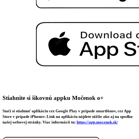
Stiahnite si šikovnú appku Močenok o+
Stačí si stiahnuť aplikáciu cez Google Play v prípade smartfónov, cez App
Store v prípade iPhonov. Link na aplikáciu nájdete nižšie ako aj na spodku
našej webovej stránky. Viac informácií tu:
https://app.mocenok.sk/