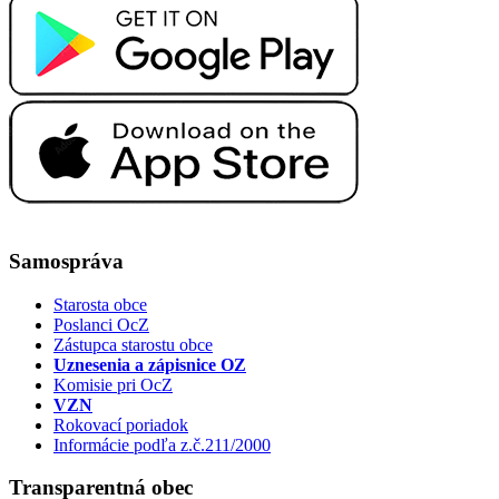
Samospráva
Starosta obce
Poslanci OcZ
Zástupca starostu obce
Uznesenia a zápisnice OZ
Komisie pri OcZ
VZN
Rokovací poriadok
Informácie podľa z.č.211/2000
Transparentná obec