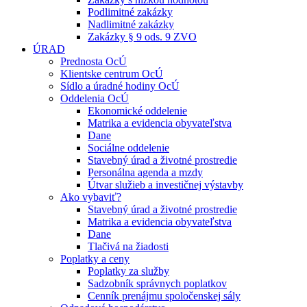
Podlimitné zakázky
Nadlimitné zakázky
Zakázky § 9 ods. 9 ZVO
ÚRAD
Prednosta OcÚ
Klientske centrum OcÚ
Sídlo a úradné hodiny OcÚ
Oddelenia OcÚ
Ekonomické oddelenie
Matrika a evidencia obyvateľstva
Dane
Sociálne oddelenie
Stavebný úrad a životné prostredie
Personálna agenda a mzdy
Útvar služieb a investičnej výstavby
Ako vybaviť?
Stavebný úrad a životné prostredie
Matrika a evidencia obyvateľstva
Dane
Tlačivá na žiadosti
Poplatky a ceny
Poplatky za služby
Sadzobník správnych poplatkov
Cenník prenájmu spoločenskej sály