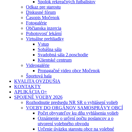
Spolok rekreačných futbalistov
Odkaz pre starostu
Diskusné fórum
Časopis Močenok
Fotogalérie
Občianska inzercia
Pohotovosť lekární
Virtuálne prehliadky
Vstup
Sobášna sála
Svadobná sála 2.poschodie
Klientské centrum
Videogalérie
Propagačné video obce Močenok
Športová hala
KVALITA OVZDUŠIA
KONTAKTY
APLIKÁCIA O+
SPOJENÉ VOĽBY 2026
Rozhodnutie predsedu NR SR o vyhlásení volieb
VOĽBY DO ORGÁNOV SAMOSPRÁVY OBCÍ
Počet obyvateľov ku dňu vyhlásenia volieb
Oznámenie o určení počtu poslancov a o
utvorení volebného obvodu
Určenie úväzku starostu obce na volebné