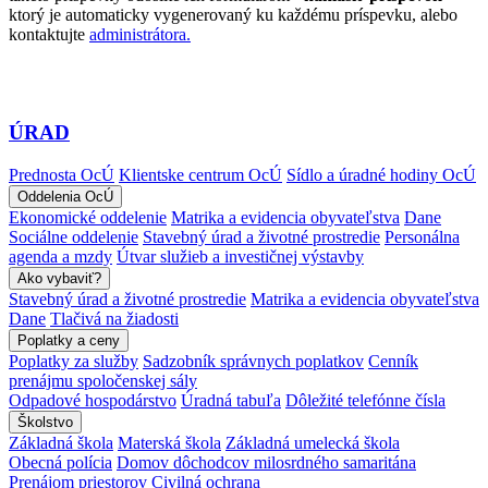
ktorý je automaticky vygenerovaný ku každému príspevku, alebo
kontaktujte
administrátora.
ÚRAD
Prednosta OcÚ
Klientske centrum OcÚ
Sídlo a úradné hodiny OcÚ
Oddelenia OcÚ
Ekonomické oddelenie
Matrika a evidencia obyvateľstva
Dane
Sociálne oddelenie
Stavebný úrad a životné prostredie
Personálna
agenda a mzdy
Útvar služieb a investičnej výstavby
Ako vybaviť?
Stavebný úrad a životné prostredie
Matrika a evidencia obyvateľstva
Dane
Tlačivá na žiadosti
Poplatky a ceny
Poplatky za služby
Sadzobník správnych poplatkov
Cenník
prenájmu spoločenskej sály
Odpadové hospodárstvo
Úradná tabuľa
Dôležité telefónne čísla
Školstvo
Základná škola
Materská škola
Základná umelecká škola
Obecná polícia
Domov dôchodcov milosrdného samaritána
Prenájom priestorov
Civilná ochrana