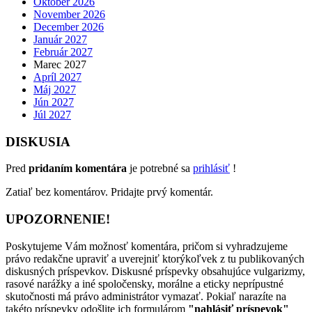
Október 2026
November 2026
December 2026
Január 2027
Február 2027
Marec 2027
Apríl 2027
Máj 2027
Jún 2027
Júl 2027
DISKUSIA
Pred
pridaním komentára
je potrebné sa
prihlásiť
!
Zatiaľ bez komentárov. Pridajte prvý komentár.
UPOZORNENIE!
Poskytujeme Vám možnosť komentára, pričom si vyhradzujeme
právo redakčne upraviť a uverejniť ktorýkoľvek z tu publikovaných
diskusných príspevkov. Diskusné príspevky obsahujúce vulgarizmy,
rasové narážky a iné spoločensky, morálne a eticky neprípustné
skutočnosti má právo administrátor vymazať. Pokiaľ narazíte na
takéto príspevky odošlite ich formulárom
"nahlásiť príspevok"