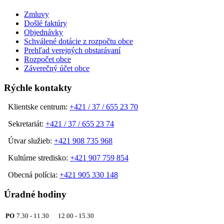
Zmluvy
Došlé faktúry
Objednávky
Schválené dotácie z rozpočtu obce
Prehľad verejných obstarávaní
Rozpočet obce
Záverečný účet obce
Rýchle kontakty
Klientske centrum:
+421 / 37 / 655 23 70
Sekretariát:
+421 / 37 / 655 23 74
Útvar služieb:
+421 908 735 968
Kultúrne stredisko:
+421 907 759 854
Obecná polícia:
+421 905 330 148
Úradné hodiny
PO
7.30 - 11.30 12.00 - 15.30