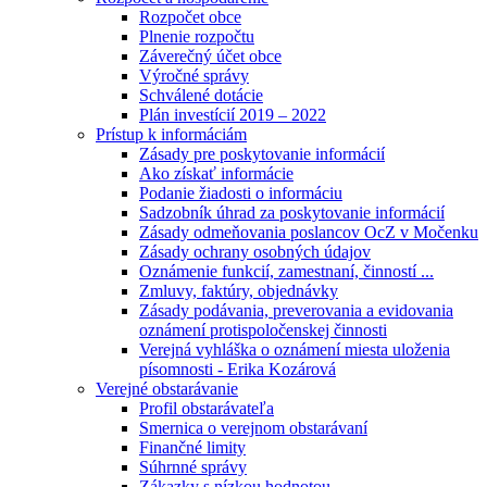
Rozpočet obce
Plnenie rozpočtu
Záverečný účet obce
Výročné správy
Schválené dotácie
Plán investícií 2019 – 2022
Prístup k informáciám
Zásady pre poskytovanie informácií
Ako získať informácie
Podanie žiadosti o informáciu
Sadzobník úhrad za poskytovanie informácií
Zásady odmeňovania poslancov OcZ v Močenku
Zásady ochrany osobných údajov
Oznámenie funkcií, zamestnaní, činností ...
Zmluvy, faktúry, objednávky
Zásady podávania, preverovania a evidovania
oznámení protispoločenskej činnosti
Verejná vyhláška o oznámení miesta uloženia
písomnosti - Erika Kozárová
Verejné obstarávanie
Profil obstarávateľa
Smernica o verejnom obstarávaní
Finančné limity
Súhrnné správy
Zákazky s nízkou hodnotou