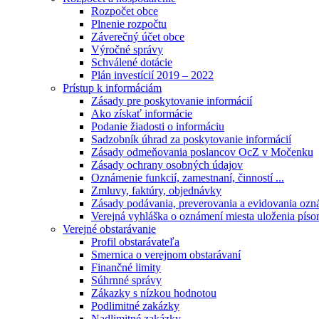
Rozpočet obce
Plnenie rozpočtu
Záverečný účet obce
Výročné správy
Schválené dotácie
Plán investícií 2019 – 2022
Prístup k informáciám
Zásady pre poskytovanie informácií
Ako získať informácie
Podanie žiadosti o informáciu
Sadzobník úhrad za poskytovanie informácií
Zásady odmeňovania poslancov OcZ v Močenku
Zásady ochrany osobných údajov
Oznámenie funkcií, zamestnaní, činností ...
Zmluvy, faktúry, objednávky
Zásady podávania, preverovania a evidovania ozná
Verejná vyhláška o oznámení miesta uloženia píso
Verejné obstarávanie
Profil obstarávateľa
Smernica o verejnom obstarávaní
Finančné limity
Súhrnné správy
Zákazky s nízkou hodnotou
Podlimitné zakázky
Nadlimitné zakázky