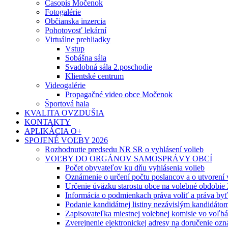
Časopis Močenok
Fotogalérie
Občianska inzercia
Pohotovosť lekární
Virtuálne prehliadky
Vstup
Sobášna sála
Svadobná sála 2.poschodie
Klientské centrum
Videogalérie
Propagačné video obce Močenok
Športová hala
KVALITA OVZDUŠIA
KONTAKTY
APLIKÁCIA O+
SPOJENÉ VOĽBY 2026
Rozhodnutie predsedu NR SR o vyhlásení volieb
VOĽBY DO ORGÁNOV SAMOSPRÁVY OBCÍ
Počet obyvateľov ku dňu vyhlásenia volieb
Oznámenie o určení počtu poslancov a o utvorení
Určenie úväzku starostu obce na volebné obdobie
Informácia o podmienkach práva voliť a práva by
Podanie kandidátnej listiny nezávislým kandidáto
Zapisovateľka miestnej volebnej komisie vo voľb
Zverejnenie elektronickej adresy na doručenie ozn