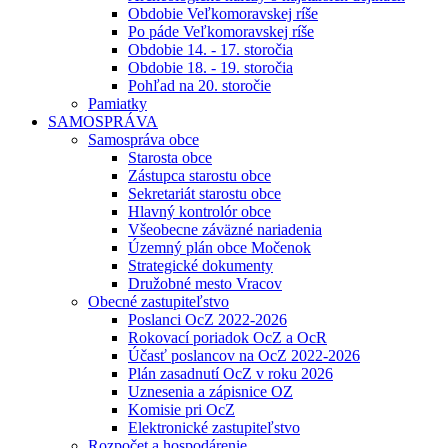
Obdobie Veľkomoravskej ríše
Po páde Veľkomoravskej ríše
Obdobie 14. - 17. storočia
Obdobie 18. - 19. storočia
Pohľad na 20. storočie
Pamiatky
SAMOSPRÁVA
Samospráva obce
Starosta obce
Zástupca starostu obce
Sekretariát starostu obce
Hlavný kontrolór obce
Všeobecne záväzné nariadenia
Územný plán obce Močenok
Strategické dokumenty
Družobné mesto Vracov
Obecné zastupiteľstvo
Poslanci OcZ 2022-2026
Rokovací poriadok OcZ a OcR
Účasť poslancov na OcZ 2022-2026
Plán zasadnutí OcZ v roku 2026
Uznesenia a zápisnice OZ
Komisie pri OcZ
Elektronické zastupiteľstvo
Rozpočet a hospodárenie