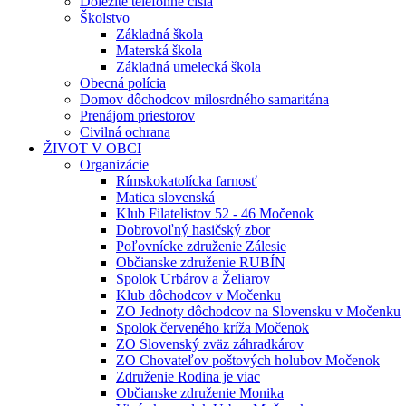
Dôležité telefónne čísla
Školstvo
Základná škola
Materská škola
Základná umelecká škola
Obecná polícia
Domov dôchodcov milosrdného samaritána
Prenájom priestorov
Civilná ochrana
ŽIVOT V OBCI
Organizácie
Rímskokatolícka farnosť
Matica slovenská
Klub Filatelistov 52 - 46 Močenok
Dobrovoľný hasičský zbor
Poľovnícke združenie Zálesie
Občianske združenie RUBÍN
Spolok Urbárov a Želiarov
Klub dôchodcov v Močenku
ZO Jednoty dôchodcov na Slovensku v Močenku
Spolok červeného kríža Močenok
ZO Slovenský zväz záhradkárov
ZO Chovateľov poštových holubov Močenok
Združenie Rodina je viac
Občianske združenie Monika