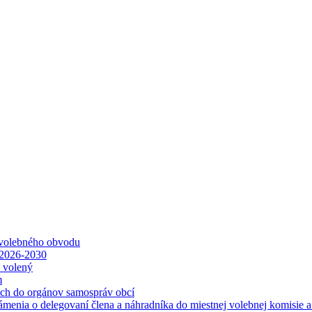
 volebného obvodu
 2026-2030
ť volený
m
ách do orgánov samospráv obcí
ámenia o delegovaní člena a náhradníka do miestnej volebnej komisie 