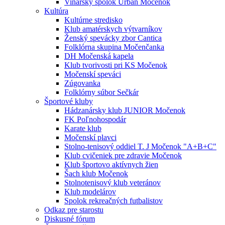
Vinársky spolok Urban Močenok
Kultúra
Kultúrne stredisko
Klub amatérskych výtvarníkov
Ženský spevácky zbor Cantica
Folklórna skupina Močenčanka
DH Močenská kapela
Klub tvorivosti pri KS Močenok
Močenskí speváci
Zúgovanka
Folklórny súbor Sečkár
Športové kluby
Hádzanársky klub JUNIOR Močenok
FK Poľnohospodár
Karate klub
Močenskí plavci
Stolno-tenisový oddiel T. J Močenok "A+B+C"
Klub cvičeniek pre zdravie Močenok
Klub športovo aktívnych žien
Šach klub Močenok
Stolnotenisový klub veteránov
Klub modelárov
Spolok rekreačných futbalistov
Odkaz pre starostu
Diskusné fórum