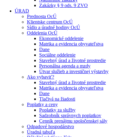
Zakázky § 9 ods. 9 ZVO
ÚRAD
Prednosta OcÚ
Klientske centrum OcÚ
Sídlo a úradné hodiny OcÚ
Oddelenia OcÚ
Ekonomické oddelenie
Matrika a evidencia obyvateľstva
Dane
Sociálne oddelenie
Stavebný úrad a životné prostredie
Personálna agenda a mzdy
Útvar služieb a investičnej výstavby
Ako vybaviť?
Stavebný úrad a životné prostredie
Matrika a evidencia obyvateľstva
Dane
Tlačivá na žiadosti
Poplatky a ceny
Poplatky za služby
Sadzobník správnych poplatkov
Cenník prenájmu spoločenskej sály
Odpadové hospodárstvo
Úradná tabuľa