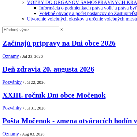
VOĽBY DO ORGÁNOV SAMOSPRÁVNYCH KRA
Informácia o podmienkach práva voliť a práva by
Volebné obvody a počet poslancov do Zastupiteľ
Utvorenie volebných okrskov a určenie volebných miestn
×
Začínajú prípravy na Dni obce 2026
Oznamy
/ Júl 23, 2026
Deň zdravia 20. augusta 2026
Pozvánky
/ Júl 22, 2026
XXIII. ročník Dní obce Močenok
Pozvánky
/ Júl 31, 2026
Pošta Močenok - zmena otváracích hodín v
Oznamy
/ Aug 03, 2026