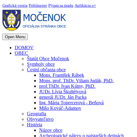
Grafická verzia
Prihlásenie
Pýtam sa úradu
Aplikácia o+
Open Menu
DOMOV
OBEC
Štatút Obce Močenok
Symboly obce
Čestní občania obce
Mons. František Rábek
Mons. prof. ThDr. Viliam Judák, PhD.
prof.ThDr. Ivan Kútny, PhD.
JUDr. Lívia Škultétyová
generál JUDr. Ján Packa
Ing. Mária Topercerová - Beňová
Mišo Kováč-Adamov
Geografia
Obyvateľstvo
História
Názov obce
Archeologické nálezy o najstarších dejinách