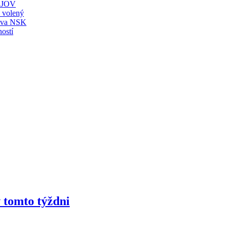
JOV
ť volený
stva NSK
ostí
 tomto týždni