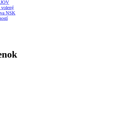
JOV
ť volený
stva NSK
ostí
enok