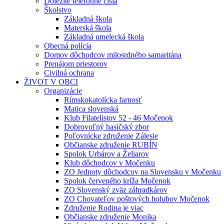
Dôležité telefónne čísla
Školstvo
Základná škola
Materská škola
Základná umelecká škola
Obecná polícia
Domov dôchodcov milosrdného samaritána
Prenájom priestorov
Civilná ochrana
ŽIVOT V OBCI
Organizácie
Rímskokatolícka farnosť
Matica slovenská
Klub Filatelistov 52 - 46 Močenok
Dobrovoľný hasičský zbor
Poľovnícke združenie Zálesie
Občianske združenie RUBÍN
Spolok Urbárov a Želiarov
Klub dôchodcov v Močenku
ZO Jednoty dôchodcov na Slovensku v Močenku
Spolok červeného kríža Močenok
ZO Slovenský zväz záhradkárov
ZO Chovateľov poštových holubov Močenok
Združenie Rodina je viac
Občianske združenie Monika