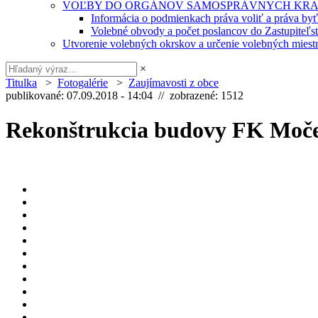
VOĽBY DO ORGÁNOV SAMOSPRÁVNYCH KRA
Informácia o podmienkach práva voliť a práva by
Volebné obvody a počet poslancov do Zastupiteľ
Utvorenie volebných okrskov a určenie volebných miestn
×
Titulka
>
Fotogalérie
>
Zaujímavosti z obce
publikované: 07.09.2018 - 14:04 // zobrazené: 1512
Rekonštrukcia budovy FK Moč