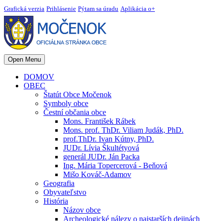
Grafická verzia
Prihlásenie
Pýtam sa úradu
Aplikácia o+
Open Menu
DOMOV
OBEC
Štatút Obce Močenok
Symboly obce
Čestní občania obce
Mons. František Rábek
Mons. prof. ThDr. Viliam Judák, PhD.
prof.ThDr. Ivan Kútny, PhD.
JUDr. Lívia Škultétyová
generál JUDr. Ján Packa
Ing. Mária Topercerová - Beňová
Mišo Kováč-Adamov
Geografia
Obyvateľstvo
História
Názov obce
Archeologické nálezy o najstarších dejinách