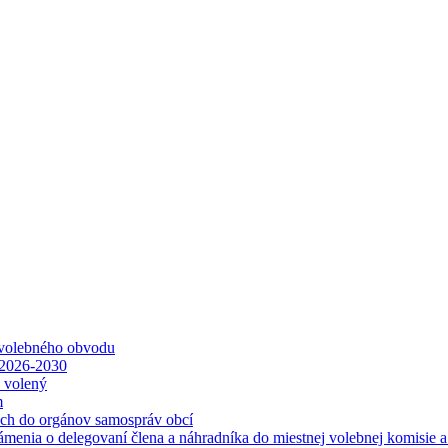
 volebného obvodu
 2026-2030
ť volený
m
ách do orgánov samospráv obcí
ámenia o delegovaní člena a náhradníka do miestnej volebnej komisie 