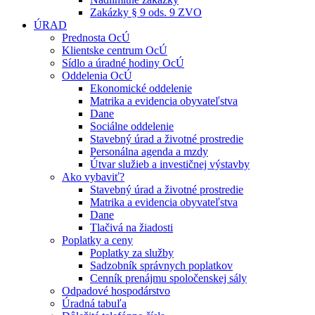
Zakázky § 9 ods. 9 ZVO
ÚRAD
Prednosta OcÚ
Klientske centrum OcÚ
Sídlo a úradné hodiny OcÚ
Oddelenia OcÚ
Ekonomické oddelenie
Matrika a evidencia obyvateľstva
Dane
Sociálne oddelenie
Stavebný úrad a životné prostredie
Personálna agenda a mzdy
Útvar služieb a investičnej výstavby
Ako vybaviť?
Stavebný úrad a životné prostredie
Matrika a evidencia obyvateľstva
Dane
Tlačivá na žiadosti
Poplatky a ceny
Poplatky za služby
Sadzobník správnych poplatkov
Cenník prenájmu spoločenskej sály
Odpadové hospodárstvo
Úradná tabuľa