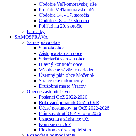
Obdobie Veľkomoravskej ríše
Po páde Veľkomoravskej ríše
Obdobie 14. - 17. storočia
Obdobie 18. - 19. storočia
Pohľad na 20. storočie
Pamiatky
SAMOSPRÁVA
Samospráva obce
Starosta obce
Zástupca starostu obce
Sekretariát starostu obce
Hlavný kontrolór obce
Všeobecne záväzné nariadenia
Územný plán obce Močenok
Strategické dokumenty
Družobné mesto Vracov
Obecné zastupiteľstvo
Poslanci OcZ 2022-2026
Rokovací poriadok OcZ a OcR
Účasť poslancov na OcZ 2022-2026
Plán zasadnutí OcZ v roku 2026
Uznesenia a zápisnice OZ
Komisie pri OcZ
Elektronické zastupiteľstvo
Rozpočet a hospodárenie