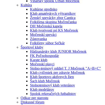
Vinársky spolok Urban Močenok
Kultúra
Kultúrne stredisko
Klub amatérskych výtvarníkov
Ženský spevácky zbor Cantica
Folklórna skupina Močenčanka
DH Močenská kapela
Klub tvorivosti pri KS Močenok
Močenskí speváci
Zúgovanka
Folklórny súbor Sečkár
Športové kluby
Hádzanársky klub JUNIOR Močenok
FK Poľnohospodár
Karate klub
Močenskí plavci
Stolno-tenisový oddiel T. J Močenok "A+B+C"
Klub cvičeniek pre zdravie Močenok
Klub športovo aktívnych žien
Šach klub Močenok
Stolnotenisový klub veteránov
Klub modelárov
Spolok rekreačných futbalistov
Odkaz pre starostu
Diskusné fórum