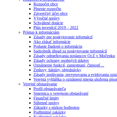
Rozpočet obce
Plnenie rozpočtu
Záverečný účet obce
Výročné správy
Schválené dotácie
Plán investícií 2019 – 2022
Prístup k informáciám
Zásady pre poskytovanie informácií
Ako získať informácie
Podanie žiadosti o informáciu
Sadzobník úhrad za poskytovanie informácií
Zásady odmeňovania poslancov OcZ v Močenku
Zásady ochrany osobných údajov
Oznámenie funkcií, zamestnaní, činností ...
Zmluvy, faktúry, objednávky
Zásady podávania, preverovania a evidovania ozná
Verejná vyhláška o oznámení miesta uloženia píso
Verejné obstarávanie
Profil obstarávateľa
Smernica o verejnom obstarávaní
Finančné limity
Súhrnné správy
Zákazky s nízkou hodnotou
Podlimitné zakázky
Nadlimitné zakázky