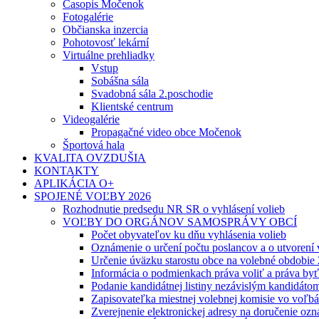
Časopis Močenok
Fotogalérie
Občianska inzercia
Pohotovosť lekární
Virtuálne prehliadky
Vstup
Sobášna sála
Svadobná sála 2.poschodie
Klientské centrum
Videogalérie
Propagačné video obce Močenok
Športová hala
KVALITA OVZDUŠIA
KONTAKTY
APLIKÁCIA O+
SPOJENÉ VOĽBY 2026
Rozhodnutie predsedu NR SR o vyhlásení volieb
VOĽBY DO ORGÁNOV SAMOSPRÁVY OBCÍ
Počet obyvateľov ku dňu vyhlásenia volieb
Oznámenie o určení počtu poslancov a o utvorení
Určenie úväzku starostu obce na volebné obdobie
Informácia o podmienkach práva voliť a práva by
Podanie kandidátnej listiny nezávislým kandidáto
Zapisovateľka miestnej volebnej komisie vo voľb
Zverejnenie elektronickej adresy na doručenie ozn