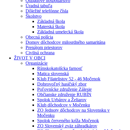
Odpadové hospodárstvo
Úradná tabuľa
Dôležité telefónne čísla
Školstvo
Základná škola
Materská škola
Základná umelecká škola
Obecná polícia
Domov dôchodcov milosrdného samaritána
Prenájom priestorov
Civilná ochrana
ŽIVOT V OBCI
Organizácie
Rímskokatolícka farnosť
Matica slovenská
Klub Filatelistov 52 - 46 Močenok
Dobrovoľný hasičský zbor
Poľovnícke združenie Zálesie
Občianske združenie RUBÍN
Spolok Urbárov a Želiarov
Klub dôchodcov v Močenku
ZO Jednoty dôchodcov na Slovensku v
Močenku
Spolok červeného kríža Močenok
ZO Slovenský zväz záhradkárov