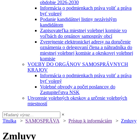
obdobie 2026-2030
Informácia o podmienkach práva voliť a práva
byť volený
Podanie kandidátnej listiny nezávislým
kandidátom
Zapisovateľka miestnej volebnej komisie vo
voľbách do orgánov samospráv obcí
Zverejnenie elektronickej adresy na doručenie
oznámenia o delegovaní člena a náhradníka do
miestnej volebnej komisie a okrskovej volebnej
komisie
VOĽBY DO ORGÁNOV SAMOSPRÁVNYCH
KRAJOV
Informácia o podmienkach práva voliť a práva
byť volený
Volebné obvody a počet poslancov do
Zastupiteľstva NSK
Utvorenie volebných okrskov a určenie volebných
miestností
×
Titulka
>
SAMOSPRÁVA
>
Prístup k informáciám
>
Zmluvy
Zmluvy