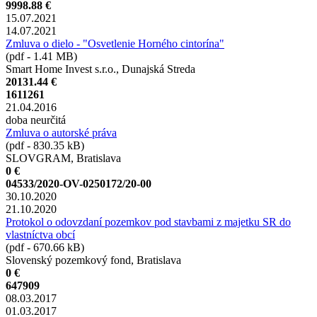
9998.88 €
15.07.2021
14.07.2021
Zmluva o dielo - "Osvetlenie Horného cintorína"
(pdf - 1.41 MB)
Smart Home Invest s.r.o., Dunajská Streda
20131.44 €
1611261
21.04.2016
doba neurčitá
Zmluva o autorské práva
(pdf - 830.35 kB)
SLOVGRAM, Bratislava
0 €
04533/2020-OV-0250172/20-00
30.10.2020
21.10.2020
Protokol o odovzdaní pozemkov pod stavbami z majetku SR do
vlastníctva obcí
(pdf - 670.66 kB)
Slovenský pozemkový fond, Bratislava
0 €
647909
08.03.2017
01.03.2017