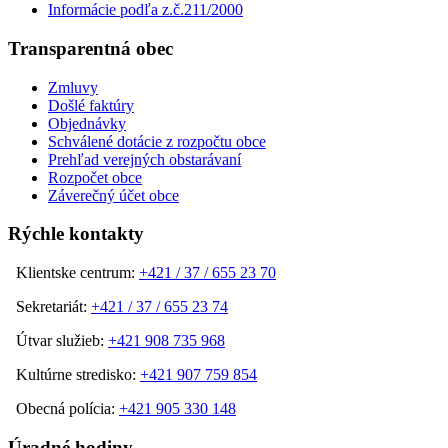
Informácie podľa z.č.211/2000
Transparentná obec
Zmluvy
Došlé faktúry
Objednávky
Schválené dotácie z rozpočtu obce
Prehľad verejných obstarávaní
Rozpočet obce
Záverečný účet obce
Rýchle kontakty
Klientske centrum:
+421 / 37 / 655 23 70
Sekretariát:
+421 / 37 / 655 23 74
Útvar služieb:
+421 908 735 968
Kultúrne stredisko:
+421 907 759 854
Obecná polícia:
+421 905 330 148
Úradné hodiny