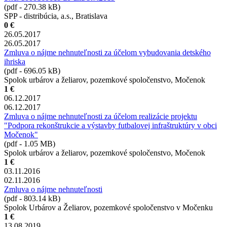
(pdf - 270.38 kB)
SPP - distribúcia, a.s., Bratislava
0 €
26.05.2017
26.05.2017
Zmluva o nájme nehnuteľnosti za účelom vybudovania detského
ihriska
(pdf - 696.05 kB)
Spolok urbárov a želiarov, pozemkové spoločenstvo, Močenok
1 €
06.12.2017
06.12.2017
Zmluva o nájme nehnuteľnosti za účelom realizácie projektu
"Podpora rekonštrukcie a výstavby futbalovej infraštruktúry v obci
Močenok"
(pdf - 1.05 MB)
Spolok urbárov a želiarov, pozemkové spoločenstvo, Močenok
1 €
03.11.2016
02.11.2016
Zmluva o nájme nehnuteľnosti
(pdf - 803.14 kB)
Spolok Urbárov a Želiarov, pozemkové spoločenstvo v Močenku
1 €
13.08.2019