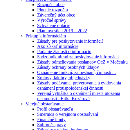
Rozpočet obce
Plnenie rozpočtu
Záverečný účet obce
Výročné správy
Schválené dotácie
Plán investícií 2019 – 2022
Prístup k informáciám
Zásady pre poskytovanie informácií
Ako získať informácie
Podanie žiadosti o informáciu
Sadzobník úhrad za poskytovanie informácií
Zásady odmeňovania poslancov OcZ v Močenku
Zásady ochrany osobných údajov
Oznámenie funkcií, zamestnaní, činností ...
Zmluvy, faktúry, objednávky
Zásady podávania, preverovania a evidovania
oznámení protispoločenskej činnosti
Verejná vyhláška o oznámení miesta uloženia
písomnosti - Erika Kozárová
Verejné obstarávanie
Profil obstarávateľa
Smernica o verejnom obstarávaní
Finančné limity
Súhrnné správy
Zákazky s nízkou hodnotou