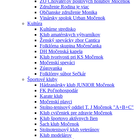
ZO Chovateľov poštových holubov Močenok
Združenie Rodina je viac
Občianske združenie Monika
Vinársky spolok Urban Močenok
Kultúra
Kultúrne stredisko
Klub amatérskych výtvarníkov
Ženský spevácky zbor Cantica
Folklórna skupina Močenčanka
DH Močenská kapela
Klub tvorivosti pri KS Močenok
Močenskí speváci
Zúgovanka
Folklórny súbor Sečkár
Športové kluby
Hádzanársky klub JUNIOR Močenok
FK Poľnohospodár
Karate klub
Močenskí plavci
Stolno-tenisový oddiel T. J Močenok "A+B+C"
Klub cvičeniek pre zdravie Močenok
Klub športovo aktívnych žien
Šach klub Močenok
Stolnotenisový klub veteránov
Klub modelárov