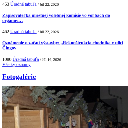
453
Úradná tabuľa
/ Júl 22, 2026
Zapisovateľka miestnej volebnej komisie vo voľbách do
orgánov…
462
Úradná tabuľa
/ Júl 22, 2026
Oznámenie o začatí výstavby: ,,Rekonštrukcia chodníka v ulici
Čingov
1080
Úradná tabuľa
/ Júl 16, 2026
Všetky oznamy
Fotogalérie