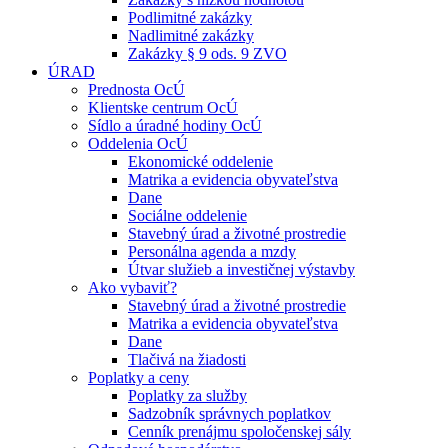
Podlimitné zakázky
Nadlimitné zakázky
Zakázky § 9 ods. 9 ZVO
ÚRAD
Prednosta OcÚ
Klientske centrum OcÚ
Sídlo a úradné hodiny OcÚ
Oddelenia OcÚ
Ekonomické oddelenie
Matrika a evidencia obyvateľstva
Dane
Sociálne oddelenie
Stavebný úrad a životné prostredie
Personálna agenda a mzdy
Útvar služieb a investičnej výstavby
Ako vybaviť?
Stavebný úrad a životné prostredie
Matrika a evidencia obyvateľstva
Dane
Tlačivá na žiadosti
Poplatky a ceny
Poplatky za služby
Sadzobník správnych poplatkov
Cenník prenájmu spoločenskej sály