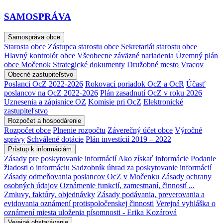
SAMOSPRÁVA
Samospráva obce
Starosta obce
Zástupca starostu obce
Sekretariát starostu obce
Hlavný kontrolór obce
Všeobecne záväzné nariadenia
Územný plán
obce Močenok
Strategické dokumenty
Družobné mesto Vracov
Obecné zastupiteľstvo
Poslanci OcZ 2022-2026
Rokovací poriadok OcZ a OcR
Účasť
poslancov na OcZ 2022-2026
Plán zasadnutí OcZ v roku 2026
Uznesenia a zápisnice OZ
Komisie pri OcZ
Elektronické
zastupiteľstvo
Rozpočet a hospodárenie
Rozpočet obce
Plnenie rozpočtu
Záverečný účet obce
Výročné
správy
Schválené dotácie
Plán investícií 2019 – 2022
Prístup k informáciám
Zásady pre poskytovanie informácií
Ako získať informácie
Podanie
žiadosti o informáciu
Sadzobník úhrad za poskytovanie informácií
Zásady odmeňovania poslancov OcZ v Močenku
Zásady ochrany
osobných údajov
Oznámenie funkcií, zamestnaní, činností ...
Zmluvy, faktúry, objednávky
Zásady podávania, preverovania a
evidovania oznámení protispoločenskej činnosti
Verejná vyhláška o
oznámení miesta uloženia písomnosti - Erika Kozárová
Verejné obstarávanie