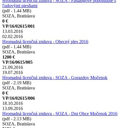
Hromadná licenčná zmluva - SOZA - Fašiangové popoludnie s
ľudovými piesňami
(pdf - 1.44 MB)
SOZA, Bratislava
0 €
VP/16/02615/001
13.03.2016
02.02.2016
Hromadná licenčná zmluva - Obecný ples 2016
(pdf - 1.44 MB)
SOZA, Bratislava
1200 €
VP/16/0615/005
21.09.2016
19.07.2016
Hromadná licenčná zmluva - SOZA - Gorazdov Močenok
(pdf - 2.19 MB)
SOZA, Bratislava
0 €
VP/16/02615/006
18.10.2016
13.09.2016
Hromadná licenčná zmluva - SOZA - Dni Obce Močenok 2016
(pdf - 2.13 MB)
SOZA, Bratislava