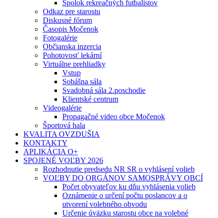
Spolok rekreačných futbalistov
Odkaz pre starostu
Diskusné fórum
Časopis Močenok
Fotogalérie
Občianska inzercia
Pohotovosť lekární
Virtuálne prehliadky
Vstup
Sobášna sála
Svadobná sála 2.poschodie
Klientské centrum
Videogalérie
Propagačné video obce Močenok
Športová hala
KVALITA OVZDUŠIA
KONTAKTY
APLIKÁCIA O+
SPOJENÉ VOĽBY 2026
Rozhodnutie predsedu NR SR o vyhlásení volieb
VOĽBY DO ORGÁNOV SAMOSPRÁVY OBCÍ
Počet obyvateľov ku dňu vyhlásenia volieb
Oznámenie o určení počtu poslancov a o
utvorení volebného obvodu
Určenie úväzku starostu obce na volebné