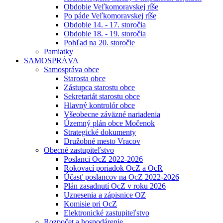
Obdobie Veľkomoravskej ríše
Po páde Veľkomoravskej ríše
Obdobie 14. - 17. storočia
Obdobie 18. - 19. storočia
Pohľad na 20. storočie
Pamiatky
SAMOSPRÁVA
Samospráva obce
Starosta obce
Zástupca starostu obce
Sekretariát starostu obce
Hlavný kontrolór obce
Všeobecne záväzné nariadenia
Územný plán obce Močenok
Strategické dokumenty
Družobné mesto Vracov
Obecné zastupiteľstvo
Poslanci OcZ 2022-2026
Rokovací poriadok OcZ a OcR
Účasť poslancov na OcZ 2022-2026
Plán zasadnutí OcZ v roku 2026
Uznesenia a zápisnice OZ
Komisie pri OcZ
Elektronické zastupiteľstvo
Rozpočet a hospodárenie