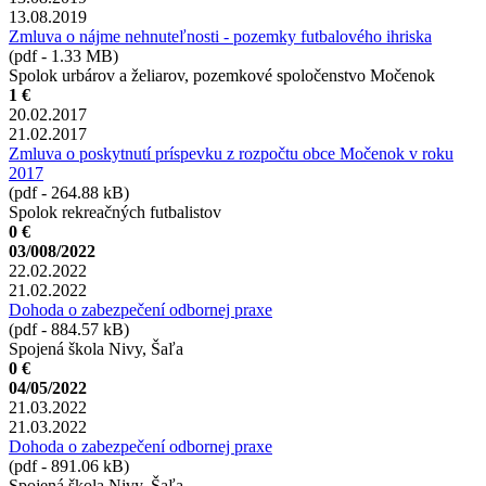
13.08.2019
Zmluva o nájme nehnuteľnosti - pozemky futbalového ihriska
(pdf - 1.33 MB)
Spolok urbárov a želiarov, pozemkové spoločenstvo Močenok
1 €
20.02.2017
21.02.2017
Zmluva o poskytnutí príspevku z rozpočtu obce Močenok v roku
2017
(pdf - 264.88 kB)
Spolok rekreačných futbalistov
0 €
03/008/2022
22.02.2022
21.02.2022
Dohoda o zabezpečení odbornej praxe
(pdf - 884.57 kB)
Spojená škola Nivy, Šaľa
0 €
04/05/2022
21.03.2022
21.03.2022
Dohoda o zabezpečení odbornej praxe
(pdf - 891.06 kB)
Spojená škola Nivy, Šaľa