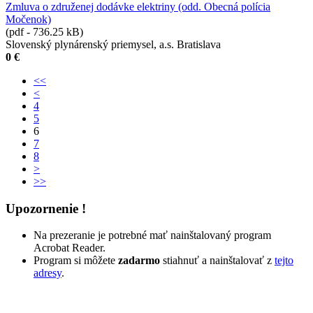
Zmluva o združenej dodávke elektriny (odd. Obecná polícia
Močenok)
(pdf - 736.25 kB)
Slovenský plynárenský priemysel, a.s. Bratislava
0 €
<<
<
4
5
6
7
8
>
>>
Upozornenie !
Na prezeranie je potrebné mať nainštalovaný program
Acrobat Reader.
Program si môžete
zadarmo
stiahnuť a nainštalovať z
tejto
adresy
.