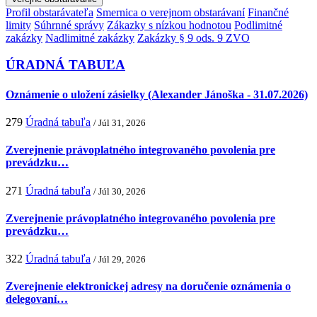
Profil obstarávateľa
Smernica o verejnom obstarávaní
Finančné
limity
Súhrnné správy
Zákazky s nízkou hodnotou
Podlimitné
zakázky
Nadlimitné zakázky
Zakázky § 9 ods. 9 ZVO
ÚRADNÁ TABUĽA
Oznámenie o uložení zásielky (Alexander Jánoška - 31.07.2026)
279
Úradná tabuľa
/ Júl 31, 2026
Zverejnenie právoplatného integrovaného povolenia pre
prevádzku…
271
Úradná tabuľa
/ Júl 30, 2026
Zverejnenie právoplatného integrovaného povolenia pre
prevádzku…
322
Úradná tabuľa
/ Júl 29, 2026
Zverejnenie elektronickej adresy na doručenie oznámenia o
delegovaní…