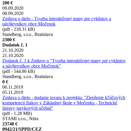
200 €
09.09.2020
08.09.2020
Zmluva o dielo - Tvorba interaktívnej mapy pre cyklistov a
návštevníkov obce Močenok
(pdf - 218.31 kB)
Standberg, s.r.o., Bratislava
2300 €
Dodatok č. 1
21.10.2020
21.10.2020
Dodatok č. 1 k Zmluve o "Tvorba interaktívnej mapy pre cyklistov
a návštevníkov obce Močenok"
(pdf - 544.86 kB)
Standberg, s.r.o., Bratislava
0 €
06.11.2019
05.11.2019
Zmluva o dielo - dodanie tovaru k projektu: "Zlepšenie kľúčových
kompetencií žiakov v Základnej škole v Močenku - Technické
úpravy jazykových učební"
(pdf - 1.28 MB)
STAMI s.r.o., Nitra
23748 €
0942/21/SPPD/CEZ