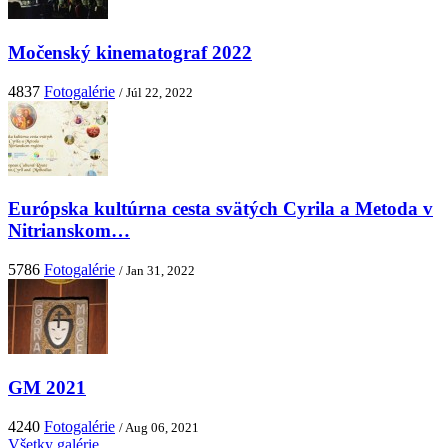
Močenský kinematograf 2022
4837
Fotogalérie
/ Júl 22, 2022
Európska kultúrna cesta svätých Cyrila a Metoda v
Nitrianskom…
5786
Fotogalérie
/ Jan 31, 2022
GM 2021
4240
Fotogalérie
/ Aug 06, 2021
Všetky galérie