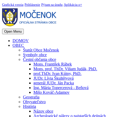
Grafická verzia
Prihlásenie
Pýtam sa úradu
Aplikácia o+
Open Menu
DOMOV
OBEC
Štatút Obce Močenok
Symboly obce
Čestní občania obce
Mons. František Rábek
Mons. prof. ThDr. Viliam Judák, PhD.
prof.ThDr. Ivan Kútny, PhD.
JUDr. Lívia Škultétyová
generál JUDr. Ján Packa
Ing. Mária Topercerová - Beňová
Mišo Kováč-Adamov
Geografia
Obyvateľstvo
História
Názov obce
Archeologické nálezy o najstarších dejinách