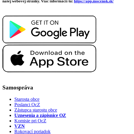
našej webovej stránky. Viac informácií tu:
https://app.mocenok.sk/
Samospráva
Starosta obce
Poslanci OcZ
Zástupca starostu obce
Uznesenia a zápisnice OZ
Komisie pri OcZ
VZN
Rokovací poriadok