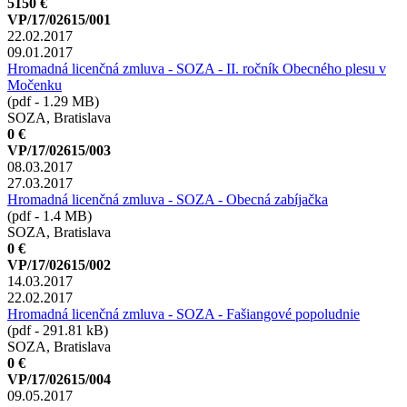
5150 €
VP/17/02615/001
22.02.2017
09.01.2017
Hromadná licenčná zmluva - SOZA - II. ročník Obecného plesu v
Močenku
(pdf - 1.29 MB)
SOZA, Bratislava
0 €
VP/17/02615/003
08.03.2017
27.03.2017
Hromadná licenčná zmluva - SOZA - Obecná zabíjačka
(pdf - 1.4 MB)
SOZA, Bratislava
0 €
VP/17/02615/002
14.03.2017
22.02.2017
Hromadná licenčná zmluva - SOZA - Fašiangové popoludnie
(pdf - 291.81 kB)
SOZA, Bratislava
0 €
VP/17/02615/004
09.05.2017