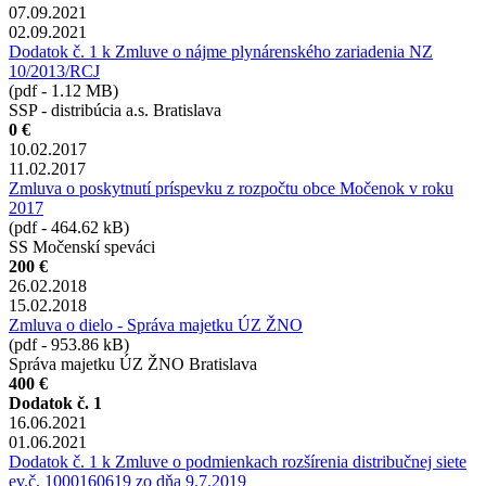
07.09.2021
02.09.2021
Dodatok č. 1 k Zmluve o nájme plynárenského zariadenia NZ
10/2013/RCJ
(pdf - 1.12 MB)
SSP - distribúcia a.s. Bratislava
0 €
10.02.2017
11.02.2017
Zmluva o poskytnutí príspevku z rozpočtu obce Močenok v roku
2017
(pdf - 464.62 kB)
SS Močenskí speváci
200 €
26.02.2018
15.02.2018
Zmluva o dielo - Správa majetku ÚZ ŽNO
(pdf - 953.86 kB)
Správa majetku ÚZ ŽNO Bratislava
400 €
Dodatok č. 1
16.06.2021
01.06.2021
Dodatok č. 1 k Zmluve o podmienkach rozšírenia distribučnej siete
ev.č. 1000160619 zo dňa 9.7.2019