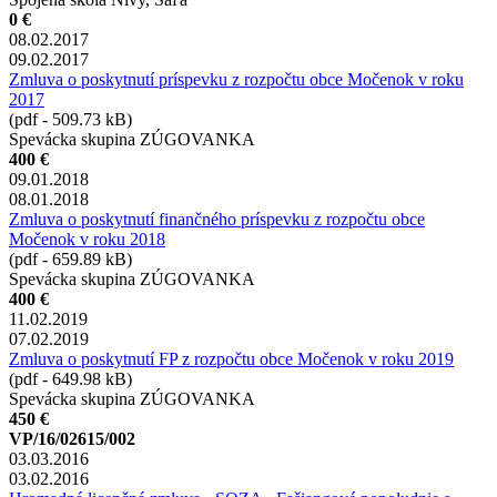
0 €
08.02.2017
09.02.2017
Zmluva o poskytnutí príspevku z rozpočtu obce Močenok v roku
2017
(pdf - 509.73 kB)
Spevácka skupina ZÚGOVANKA
400 €
09.01.2018
08.01.2018
Zmluva o poskytnutí finančného príspevku z rozpočtu obce
Močenok v roku 2018
(pdf - 659.89 kB)
Spevácka skupina ZÚGOVANKA
400 €
11.02.2019
07.02.2019
Zmluva o poskytnutí FP z rozpočtu obce Močenok v roku 2019
(pdf - 649.98 kB)
Spevácka skupina ZÚGOVANKA
450 €
VP/16/02615/002
03.03.2016
03.02.2016