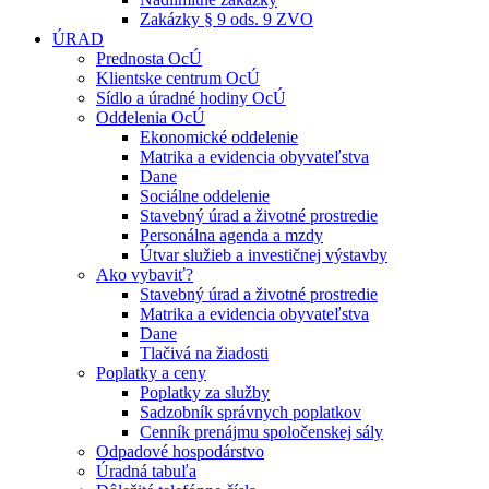
Zakázky § 9 ods. 9 ZVO
ÚRAD
Prednosta OcÚ
Klientske centrum OcÚ
Sídlo a úradné hodiny OcÚ
Oddelenia OcÚ
Ekonomické oddelenie
Matrika a evidencia obyvateľstva
Dane
Sociálne oddelenie
Stavebný úrad a životné prostredie
Personálna agenda a mzdy
Útvar služieb a investičnej výstavby
Ako vybaviť?
Stavebný úrad a životné prostredie
Matrika a evidencia obyvateľstva
Dane
Tlačivá na žiadosti
Poplatky a ceny
Poplatky za služby
Sadzobník správnych poplatkov
Cenník prenájmu spoločenskej sály
Odpadové hospodárstvo
Úradná tabuľa