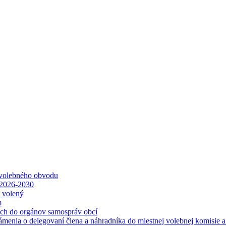
 volebného obvodu
 2026-2030
ť volený
m
ách do orgánov samospráv obcí
ámenia o delegovaní člena a náhradníka do miestnej volebnej komisie 