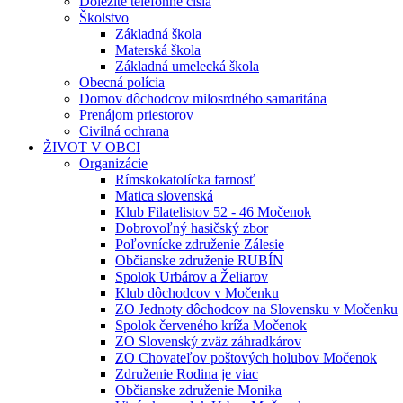
Dôležité telefónne čísla
Školstvo
Základná škola
Materská škola
Základná umelecká škola
Obecná polícia
Domov dôchodcov milosrdného samaritána
Prenájom priestorov
Civilná ochrana
ŽIVOT V OBCI
Organizácie
Rímskokatolícka farnosť
Matica slovenská
Klub Filatelistov 52 - 46 Močenok
Dobrovoľný hasičský zbor
Poľovnícke združenie Zálesie
Občianske združenie RUBÍN
Spolok Urbárov a Želiarov
Klub dôchodcov v Močenku
ZO Jednoty dôchodcov na Slovensku v Močenku
Spolok červeného kríža Močenok
ZO Slovenský zväz záhradkárov
ZO Chovateľov poštových holubov Močenok
Združenie Rodina je viac
Občianske združenie Monika