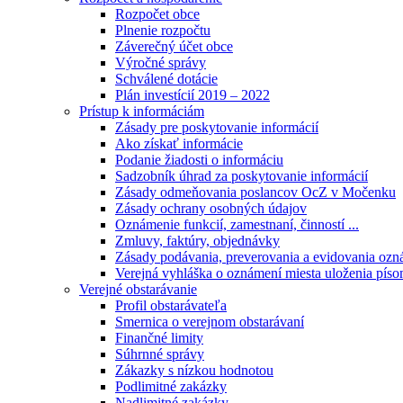
Rozpočet obce
Plnenie rozpočtu
Záverečný účet obce
Výročné správy
Schválené dotácie
Plán investícií 2019 – 2022
Prístup k informáciám
Zásady pre poskytovanie informácií
Ako získať informácie
Podanie žiadosti o informáciu
Sadzobník úhrad za poskytovanie informácií
Zásady odmeňovania poslancov OcZ v Močenku
Zásady ochrany osobných údajov
Oznámenie funkcií, zamestnaní, činností ...
Zmluvy, faktúry, objednávky
Zásady podávania, preverovania a evidovania ozná
Verejná vyhláška o oznámení miesta uloženia píso
Verejné obstarávanie
Profil obstarávateľa
Smernica o verejnom obstarávaní
Finančné limity
Súhrnné správy
Zákazky s nízkou hodnotou
Podlimitné zakázky
Nadlimitné zakázky