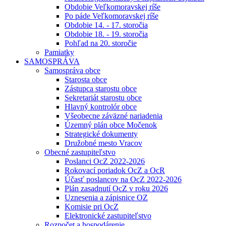
Obdobie Veľkomoravskej ríše
Po páde Veľkomoravskej ríše
Obdobie 14. - 17. storočia
Obdobie 18. - 19. storočia
Pohľad na 20. storočie
Pamiatky
SAMOSPRÁVA
Samospráva obce
Starosta obce
Zástupca starostu obce
Sekretariát starostu obce
Hlavný kontrolór obce
Všeobecne záväzné nariadenia
Územný plán obce Močenok
Strategické dokumenty
Družobné mesto Vracov
Obecné zastupiteľstvo
Poslanci OcZ 2022-2026
Rokovací poriadok OcZ a OcR
Účasť poslancov na OcZ 2022-2026
Plán zasadnutí OcZ v roku 2026
Uznesenia a zápisnice OZ
Komisie pri OcZ
Elektronické zastupiteľstvo
Rozpočet a hospodárenie