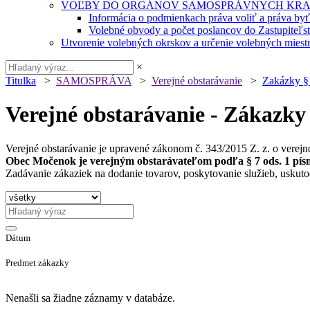
VOĽBY DO ORGÁNOV SAMOSPRÁVNYCH KRA
Informácia o podmienkach práva voliť a práva by
Volebné obvody a počet poslancov do Zastupiteľ
Utvorenie volebných okrskov a určenie volebných miestn
×
Titulka
>
SAMOSPRÁVA
>
Verejné obstarávanie
>
Zakázky §
Verejné obstarávanie - Zákazky
Verejné obstarávanie je upravené zákonom č. 343/2015 Z. z. o verejn
Obec Močenok je verejným obstarávateľom podľa § 7 ods. 1 písm
Zadávanie zákaziek na dodanie tovarov, poskytovanie služieb, uskuto
Dátum
Predmet zákazky
Nenašli sa žiadne záznamy v databáze.