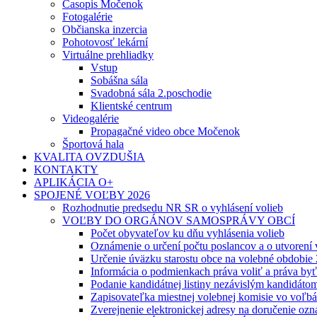
Časopis Močenok
Fotogalérie
Občianska inzercia
Pohotovosť lekární
Virtuálne prehliadky
Vstup
Sobášna sála
Svadobná sála 2.poschodie
Klientské centrum
Videogalérie
Propagačné video obce Močenok
Športová hala
KVALITA OVZDUŠIA
KONTAKTY
APLIKÁCIA O+
SPOJENÉ VOĽBY 2026
Rozhodnutie predsedu NR SR o vyhlásení volieb
VOĽBY DO ORGÁNOV SAMOSPRÁVY OBCÍ
Počet obyvateľov ku dňu vyhlásenia volieb
Oznámenie o určení počtu poslancov a o utvorení
Určenie úväzku starostu obce na volebné obdobie
Informácia o podmienkach práva voliť a práva by
Podanie kandidátnej listiny nezávislým kandidáto
Zapisovateľka miestnej volebnej komisie vo voľb
Zverejnenie elektronickej adresy na doručenie ozn