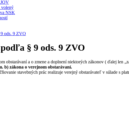
JOV
ť volený
stva NSK
ostí
 9 ods. 9 ZVO
 podľa § 9 ods. 9 ZVO
om obstarávaní a o zmene a doplnení niektorých zákonov ( ďalej len „z
. b) zákona o verejnom obstarávaní.
čňovanie stavebných prác realizuje verejný obstarávateľ v súlade s pl