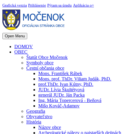
Grafická verzia
Prihlásenie
Pýtam sa úradu
Aplikácia o+
Open Menu
DOMOV
OBEC
Štatút Obce Močenok
Symboly obce
Čestní občania obce
Mons. František Rábek
Mons. prof. ThDr. Viliam Judák, PhD.
prof.ThDr. Ivan Kútny, PhD.
JUDr. Lívia Škultétyová
generál JUDr. Ján Packa
Ing. Mária Topercerová - Beňová
Mišo Kováč-Adamov
Geografia
Obyvateľstvo
História
Názov obce
Archeologické nálezy o najstarších dejinách