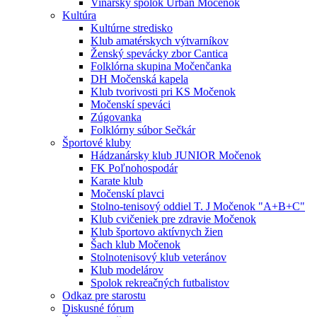
Vinársky spolok Urban Močenok
Kultúra
Kultúrne stredisko
Klub amatérskych výtvarníkov
Ženský spevácky zbor Cantica
Folklórna skupina Močenčanka
DH Močenská kapela
Klub tvorivosti pri KS Močenok
Močenskí speváci
Zúgovanka
Folklórny súbor Sečkár
Športové kluby
Hádzanársky klub JUNIOR Močenok
FK Poľnohospodár
Karate klub
Močenskí plavci
Stolno-tenisový oddiel T. J Močenok "A+B+C"
Klub cvičeniek pre zdravie Močenok
Klub športovo aktívnych žien
Šach klub Močenok
Stolnotenisový klub veteránov
Klub modelárov
Spolok rekreačných futbalistov
Odkaz pre starostu
Diskusné fórum