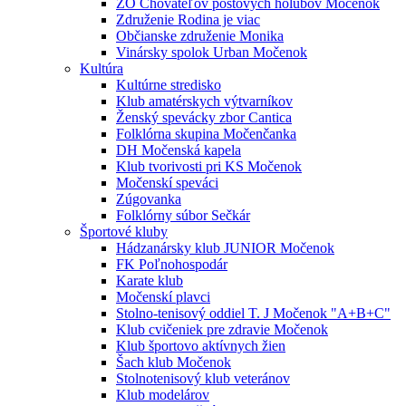
ZO Chovateľov poštových holubov Močenok
Združenie Rodina je viac
Občianske združenie Monika
Vinársky spolok Urban Močenok
Kultúra
Kultúrne stredisko
Klub amatérskych výtvarníkov
Ženský spevácky zbor Cantica
Folklórna skupina Močenčanka
DH Močenská kapela
Klub tvorivosti pri KS Močenok
Močenskí speváci
Zúgovanka
Folklórny súbor Sečkár
Športové kluby
Hádzanársky klub JUNIOR Močenok
FK Poľnohospodár
Karate klub
Močenskí plavci
Stolno-tenisový oddiel T. J Močenok "A+B+C"
Klub cvičeniek pre zdravie Močenok
Klub športovo aktívnych žien
Šach klub Močenok
Stolnotenisový klub veteránov
Klub modelárov