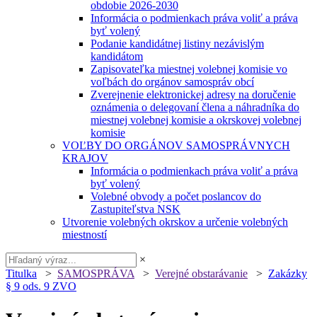
obdobie 2026-2030
Informácia o podmienkach práva voliť a práva
byť volený
Podanie kandidátnej listiny nezávislým
kandidátom
Zapisovateľka miestnej volebnej komisie vo
voľbách do orgánov samospráv obcí
Zverejnenie elektronickej adresy na doručenie
oznámenia o delegovaní člena a náhradníka do
miestnej volebnej komisie a okrskovej volebnej
komisie
VOĽBY DO ORGÁNOV SAMOSPRÁVNYCH
KRAJOV
Informácia o podmienkach práva voliť a práva
byť volený
Volebné obvody a počet poslancov do
Zastupiteľstva NSK
Utvorenie volebných okrskov a určenie volebných
miestností
×
Titulka
>
SAMOSPRÁVA
>
Verejné obstarávanie
>
Zakázky
§ 9 ods. 9 ZVO