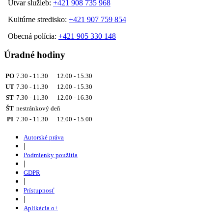
Útvar služieb:
+421 908 735 968
Kultúrne stredisko:
+421 907 759 854
Obecná polícia:
+421 905 330 148
Úradné hodiny
PO
7.30 - 11.30 12.00 - 15.30
UT
7.30 - 11.30 12.00 - 15.30
ST
7.30 - 11.30 12.00 - 16.30
ŠT
nestránkový deň
PI
7.30 - 11.30 12.00 - 15.00
Autorské práva
|
Podmienky použitia
|
GDPR
|
Prístupnosť
|
Aplikácia o+