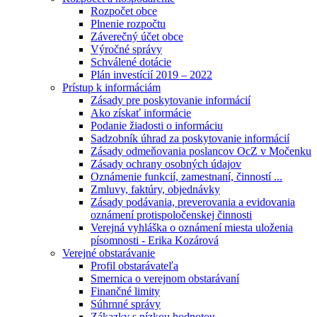
Rozpočet obce
Plnenie rozpočtu
Záverečný účet obce
Výročné správy
Schválené dotácie
Plán investícií 2019 – 2022
Prístup k informáciám
Zásady pre poskytovanie informácií
Ako získať informácie
Podanie žiadosti o informáciu
Sadzobník úhrad za poskytovanie informácií
Zásady odmeňovania poslancov OcZ v Močenku
Zásady ochrany osobných údajov
Oznámenie funkcií, zamestnaní, činností ...
Zmluvy, faktúry, objednávky
Zásady podávania, preverovania a evidovania
oznámení protispoločenskej činnosti
Verejná vyhláška o oznámení miesta uloženia
písomnosti - Erika Kozárová
Verejné obstarávanie
Profil obstarávateľa
Smernica o verejnom obstarávaní
Finančné limity
Súhrnné správy
Zákazky s nízkou hodnotou