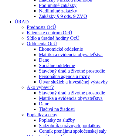
Podlimitné zakázky
Nadlimitné zakázky
Zakázky § 9 ods. 9 ZVO
ÚRAD
Prednosta OcÚ
Klientske centrum OcÚ
Sídlo a úradné hodiny OcÚ
Oddelenia OcÚ
Ekonomické oddelenie
Matrika a evidencia obyvateľstva
Dane
Sociálne oddelenie
Stavebný úrad a životné prostredie
Personálna agenda a mzdy
Útvar služieb a investičnej výstavby
Ako vybaviť?
Stavebný úrad a životné prostredie
Matrika a evidencia obyvateľstva
Dane
Tlačivá na žiadosti
Poplatky a ceny
Poplatky za služby
Sadzobník správnych poplatkov
Cenník prenájmu spoločenskej sály