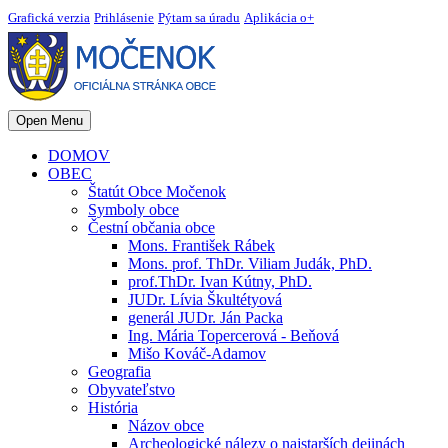
Grafická verzia
Prihlásenie
Pýtam sa úradu
Aplikácia o+
Open Menu
DOMOV
OBEC
Štatút Obce Močenok
Symboly obce
Čestní občania obce
Mons. František Rábek
Mons. prof. ThDr. Viliam Judák, PhD.
prof.ThDr. Ivan Kútny, PhD.
JUDr. Lívia Škultétyová
generál JUDr. Ján Packa
Ing. Mária Topercerová - Beňová
Mišo Kováč-Adamov
Geografia
Obyvateľstvo
História
Názov obce
Archeologické nálezy o najstarších dejinách