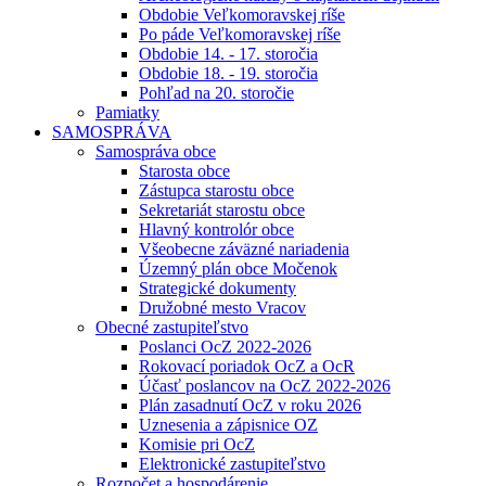
Obdobie Veľkomoravskej ríše
Po páde Veľkomoravskej ríše
Obdobie 14. - 17. storočia
Obdobie 18. - 19. storočia
Pohľad na 20. storočie
Pamiatky
SAMOSPRÁVA
Samospráva obce
Starosta obce
Zástupca starostu obce
Sekretariát starostu obce
Hlavný kontrolór obce
Všeobecne záväzné nariadenia
Územný plán obce Močenok
Strategické dokumenty
Družobné mesto Vracov
Obecné zastupiteľstvo
Poslanci OcZ 2022-2026
Rokovací poriadok OcZ a OcR
Účasť poslancov na OcZ 2022-2026
Plán zasadnutí OcZ v roku 2026
Uznesenia a zápisnice OZ
Komisie pri OcZ
Elektronické zastupiteľstvo
Rozpočet a hospodárenie