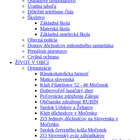
Odpadové hospodárstvo
Úradná tabuľa
Dôležité telefónne čísla
Školstvo
Základná škola
Materská škola
Základná umelecká škola
Obecná polícia
Domov dôchodcov milosrdného samaritána
Prenájom priestorov
Civilná ochrana
ŽIVOT V OBCI
Organizácie
Rímskokatolícka farnosť
Matica slovenská
Klub Filatelistov 52 - 46 Močenok
Dobrovoľný hasičský zbor
Poľovnícke združenie Zálesie
Občianske združenie RUBÍN
Spolok Urbárov a Želiarov
Klub dôchodcov v Močenku
ZO Jednoty dôchodcov na Slovensku v
Močenku
Spolok červeného kríža Močenok
ZO Slovenský zväz záhradkárov