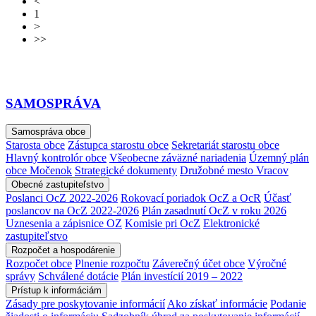
<
1
>
>>
SAMOSPRÁVA
Samospráva obce
Starosta obce
Zástupca starostu obce
Sekretariát starostu obce
Hlavný kontrolór obce
Všeobecne záväzné nariadenia
Územný plán
obce Močenok
Strategické dokumenty
Družobné mesto Vracov
Obecné zastupiteľstvo
Poslanci OcZ 2022-2026
Rokovací poriadok OcZ a OcR
Účasť
poslancov na OcZ 2022-2026
Plán zasadnutí OcZ v roku 2026
Uznesenia a zápisnice OZ
Komisie pri OcZ
Elektronické
zastupiteľstvo
Rozpočet a hospodárenie
Rozpočet obce
Plnenie rozpočtu
Záverečný účet obce
Výročné
správy
Schválené dotácie
Plán investícií 2019 – 2022
Prístup k informáciám
Zásady pre poskytovanie informácií
Ako získať informácie
Podanie