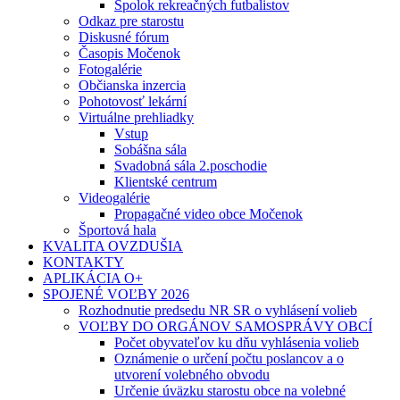
Spolok rekreačných futbalistov
Odkaz pre starostu
Diskusné fórum
Časopis Močenok
Fotogalérie
Občianska inzercia
Pohotovosť lekární
Virtuálne prehliadky
Vstup
Sobášna sála
Svadobná sála 2.poschodie
Klientské centrum
Videogalérie
Propagačné video obce Močenok
Športová hala
KVALITA OVZDUŠIA
KONTAKTY
APLIKÁCIA O+
SPOJENÉ VOĽBY 2026
Rozhodnutie predsedu NR SR o vyhlásení volieb
VOĽBY DO ORGÁNOV SAMOSPRÁVY OBCÍ
Počet obyvateľov ku dňu vyhlásenia volieb
Oznámenie o určení počtu poslancov a o
utvorení volebného obvodu
Určenie úväzku starostu obce na volebné