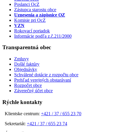
Poslanci OcZ
Zástupca starostu obce
Uznesenia a zápisnice OZ
Komisie pri OcZ
VZN
Rokovací poriadok
Informácie podľa z.č.211/2000
Transparentná obec
Zmluvy
Došlé faktúry
Objednávky
Schválené dotácie z rozpočtu obce
Prehľad verejných obstarávaní
Rozpočet obce
Záverečný účet obce
Rýchle kontakty
Klientske centrum:
+421 / 37 / 655 23 70
Sekretariát:
+421 / 37 / 655 23 74