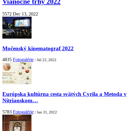
Vianočné trhy 2022
5572
Dec 13, 2022
Močenský kinematograf 2022
4835
Fotogalérie
/ Júl 22, 2022
Európska kultúrna cesta svätých Cyrila a Metoda v
Nitrianskom…
5783
Fotogalérie
/ Jan 31, 2022