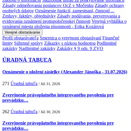
žiadosti o informáciu
Sadzobník úhrad za poskytovanie informácií
Zásady odmeňovania poslancov OcZ v Močenku
Zásady ochrany
osobných údajov
Oznámenie funkcií, zamestnaní, činností ...
Zmluvy, faktúry, objednávky
Zásady podávania, preverovania a
evidovania oznámení protispoločenskej činnosti
Verejná vyhláška o
oznámení miesta uloženia písomnosti - Erika Kozárová
Verejné obstarávanie
Profil obstarávateľa
Smernica o verejnom obstarávaní
Finančné
limity
Súhrnné správy
Zákazky s nízkou hodnotou
Podlimitné
zakázky
Nadlimitné zakázky
Zakázky § 9 ods. 9 ZVO
ÚRADNÁ TABUĽA
Oznámenie o uložení zásielky (Alexander Jánoška - 31.07.2026)
271
Úradná tabuľa
/ Júl 31, 2026
Zverejnenie právoplatného integrovaného povolenia pre
prevádzku…
262
Úradná tabuľa
/ Júl 30, 2026
Zverejnenie právoplatného integrovaného povolenia pre
prevádzku…