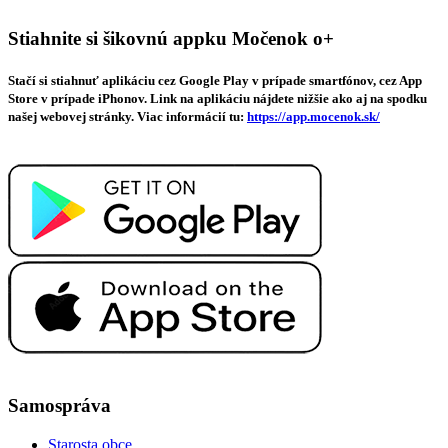
Stiahnite si šikovnú appku Močenok o+
Stačí si stiahnuť aplikáciu cez Google Play v prípade smartfónov, cez App
Store v prípade iPhonov. Link na aplikáciu nájdete nižšie ako aj na spodku
našej webovej stránky. Viac informácií tu:
https://app.mocenok.sk/
Samospráva
Starosta obce