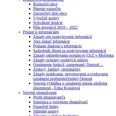
Rozpočet obce
Plnenie rozpočtu
Záverečný účet obce
Výročné správy
Schválené dotácie
Plán investícií 2019 – 2022
Prístup k informáciám
Zásady pre poskytovanie informácií
Ako získať informácie
Podanie žiadosti o informáciu
Sadzobník úhrad za poskytovanie informácií
Zásady odmeňovania poslancov OcZ v Močenku
Zásady ochrany osobných údajov
Oznámenie funkcií, zamestnaní, činností ...
Zmluvy, faktúry, objednávky
Zásady podávania, preverovania a evidovania
oznámení protispoločenskej činnosti
Verejná vyhláška o oznámení miesta uloženia
písomnosti - Erika Kozárová
Verejné obstarávanie
Profil obstarávateľa
Smernica o verejnom obstarávaní
Finančné limity
Súhrnné správy
Zákazky s nízkou hodnotou