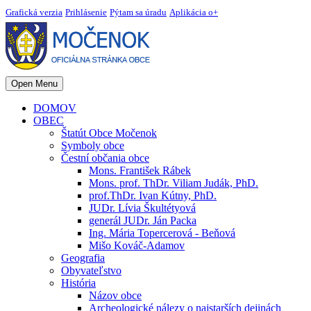
Grafická verzia
Prihlásenie
Pýtam sa úradu
Aplikácia o+
Open Menu
DOMOV
OBEC
Štatút Obce Močenok
Symboly obce
Čestní občania obce
Mons. František Rábek
Mons. prof. ThDr. Viliam Judák, PhD.
prof.ThDr. Ivan Kútny, PhD.
JUDr. Lívia Škultétyová
generál JUDr. Ján Packa
Ing. Mária Topercerová - Beňová
Mišo Kováč-Adamov
Geografia
Obyvateľstvo
História
Názov obce
Archeologické nálezy o najstarších dejinách