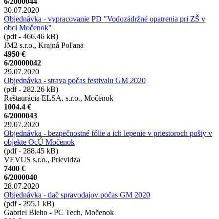
6/2000044
30.07.2020
Objednávka - vypracovanie PD "Vodozádržné opatrenia pri ZŠ v
obci Močenok"
(pdf - 466.46 kB)
JM2 s.r.o., Krajná Poľana
4950 €
6/20000042
29.07.2020
Objednávka - strava počas festivalu GM 2020
(pdf - 282.26 kB)
Reštaurácia ELSA, s.r.o., Močenok
1004.4 €
6/2000043
29.07.2020
Objednávka - bezpečnostné fólie a ich lepenie v priestoroch pošty v
objekte OcÚ Močenok
(pdf - 288.45 kB)
VEVUS s.r.o., Prievidza
7400 €
6/2000040
28.07.2020
Objednávka - tlač spravodajov počas GM 2020
(pdf - 295.1 kB)
Gabriel Bleho - PC Tech, Močenok