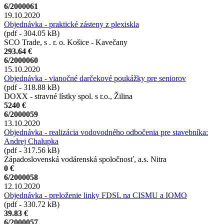
6/2000061
19.10.2020
Objednávka - praktické zásteny z plexiskla
(pdf - 304.05 kB)
SCO Trade, s . r. o. Košice - Kavečany
293.64 €
6/2000060
15.10.2020
Objednávka - vianočné darčekové poukážky pre seniorov
(pdf - 318.88 kB)
DOXX - stravné lístky spol. s r.o., Žilina
5240 €
6/2000059
13.10.2020
Objednávka - realizácia vodovodného odbočenia pre stavebníka:
Andrej Chalupka
(pdf - 317.56 kB)
Západoslovenská vodárenská spoločnosť, a.s. Nitra
0 €
6/2000058
12.10.2020
Objednávka - preloženie linky FDSL na CISMU a IOMO
(pdf - 330.72 kB)
39.83 €
6/2000057