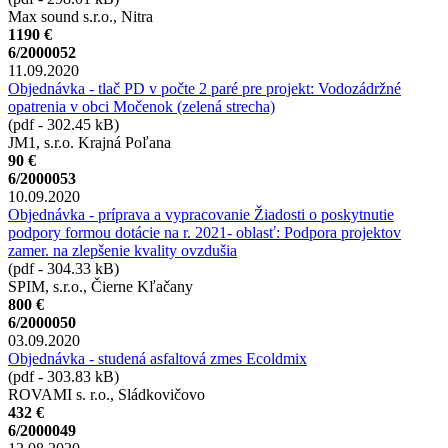
Max sound s.r.o., Nitra
1190 €
6/2000052
11.09.2020
Objednávka - tlač PD v počte 2 paré pre projekt: Vodozádržné
opatrenia v obci Močenok (zelená strecha)
(pdf - 302.45 kB)
JM1, s.r.o. Krajná Poľana
90 €
6/2000053
10.09.2020
Objednávka - príprava a vypracovanie Žiadosti o poskytnutie
podpory formou dotácie na r. 2021- oblasť: Podpora projektov
zamer. na zlepšenie kvality ovzdušia
(pdf - 304.33 kB)
SPIM, s.r.o., Čierne Kľačany
800 €
6/2000050
03.09.2020
Objednávka - studená asfaltová zmes Ecoldmix
(pdf - 303.83 kB)
ROVAMI s. r.o., Sládkovičovo
432 €
6/2000049