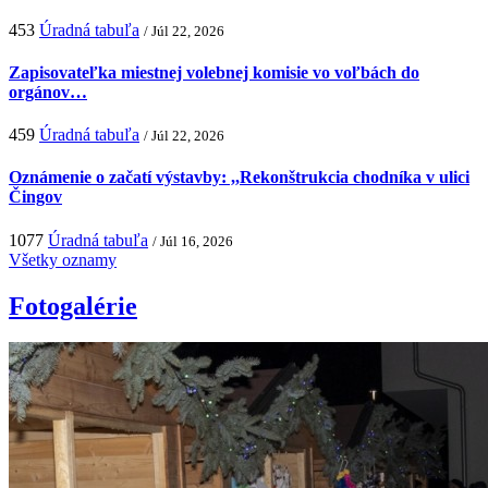
453
Úradná tabuľa
/ Júl 22, 2026
Zapisovateľka miestnej volebnej komisie vo voľbách do
orgánov…
459
Úradná tabuľa
/ Júl 22, 2026
Oznámenie o začatí výstavby: ,,Rekonštrukcia chodníka v ulici
Čingov
1077
Úradná tabuľa
/ Júl 16, 2026
Všetky oznamy
Fotogalérie