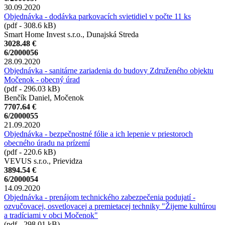
30.09.2020
Objednávka - dodávka parkovacích svietidiel v počte 11 ks
(pdf - 308.6 kB)
Smart Home Invest s.r.o., Dunajská Streda
3028.48 €
6/2000056
28.09.2020
Objednávka - sanitárne zariadenia do budovy Združeného objektu
Močenok - obecný úrad
(pdf - 296.03 kB)
Benčík Daniel, Močenok
7707.64 €
6/2000055
21.09.2020
Objednávka - bezpečnostné fólie a ich lepenie v priestoroch
obecného úradu na prízemí
(pdf - 220.6 kB)
VEVUS s.r.o., Prievidza
3894.54 €
6/2000054
14.09.2020
Objednávka - prenájom technického zabezpečenia podujatí -
ozvučovacej, osvetlovacej a premietacej techniky "Žijeme kultúrou
a tradíciami v obci Močenok"
(pdf - 298.01 kB)