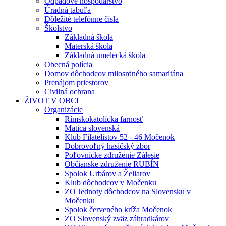
Odpadové hospodárstvo
Úradná tabuľa
Dôležité telefónne čísla
Školstvo
Základná škola
Materská škola
Základná umelecká škola
Obecná polícia
Domov dôchodcov milosrdného samaritána
Prenájom priestorov
Civilná ochrana
ŽIVOT V OBCI
Organizácie
Rímskokatolícka farnosť
Matica slovenská
Klub Filatelistov 52 - 46 Močenok
Dobrovoľný hasičský zbor
Poľovnícke združenie Zálesie
Občianske združenie RUBÍN
Spolok Urbárov a Želiarov
Klub dôchodcov v Močenku
ZO Jednoty dôchodcov na Slovensku v
Močenku
Spolok červeného kríža Močenok
ZO Slovenský zväz záhradkárov