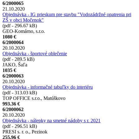
6/2000065
21.10.2020
Objednávka - IG prieskum pre stavbu "Vodozádržné opatrenia pri
ZŠ v obci Močenok"
(pdf - 296.67 kB)
GEO-Komárno, s.r.o.
1080 €
6/2000064
20.10.2020
Objednávka - športové oblečenie
(pdf - 289.5 kB)
JAKO, Šaľa
1035 €
6/2000063
20.10.2020
Objednávka - informačné tabuľky do interiéru
(pdf - 313.03 kB)
TOP OFFICE s.r.o., Matúškovo
993.36 €
6/2000062
20.10.2020
Objednávka - nálepky na smetné nádoby s r. 2021
(pdf - 296.51 kB)
PRESI s. r. o., Pezinok
255.96 €