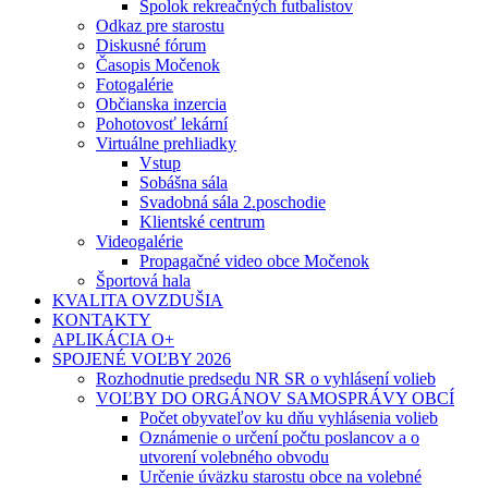
Spolok rekreačných futbalistov
Odkaz pre starostu
Diskusné fórum
Časopis Močenok
Fotogalérie
Občianska inzercia
Pohotovosť lekární
Virtuálne prehliadky
Vstup
Sobášna sála
Svadobná sála 2.poschodie
Klientské centrum
Videogalérie
Propagačné video obce Močenok
Športová hala
KVALITA OVZDUŠIA
KONTAKTY
APLIKÁCIA O+
SPOJENÉ VOĽBY 2026
Rozhodnutie predsedu NR SR o vyhlásení volieb
VOĽBY DO ORGÁNOV SAMOSPRÁVY OBCÍ
Počet obyvateľov ku dňu vyhlásenia volieb
Oznámenie o určení počtu poslancov a o
utvorení volebného obvodu
Určenie úväzku starostu obce na volebné