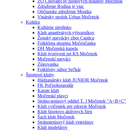
ZO Chovateľov poštových holubov Močenok
Združenie Rodina je viac
Občianske združenie Monika
Vinársky spolok Urban Močenok
Kultúra
Kultúrne stredisko
Klub amatérskych výtvarníkov
Ženský spevácky zbor Cantica
Folklórna skupina Močenčanka
DH Močenská kapela
Klub tvorivosti pri KS Močenok
Močenskí speváci
Zúgovanka
Folklórny súbor Sečkár
Športové kluby
Hádzanársky klub JUNIOR Močenok
FK Poľnohospodár
Karate klub
Močenskí plavci
Stolno-tenisový oddiel T. J Močenok "A+B+C"
Klub cvičeniek pre zdravie Močenok
Klub športovo aktívnych žien
Šach klub Močenok
Stolnotenisový klub veteránov
Klub modelárov