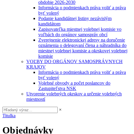
obdobie 2026-2030
Informácia o podmienkach práva voliť a práva
byť volený
Podanie kandidátnej listiny nezávislým
kandidátom
Zapisovateľka miestnej volebnej komisie vo
voľbách do orgánov samospráv obcí
Zverejnenie elektronickej adresy na doručenie
oznámenia o delegovaní člena a náhradníka do
miestnej volebnej komisie a okrskovej volebnej
komisie
VOĽBY DO ORGÁNOV SAMOSPRÁVNYCH
KRAJOV
Informácia o podmienkach práva voliť a práva
byť volený
Volebné obvody a počet poslancov do
Zastupiteľstva NSK
Utvorenie volebných okrskov a určenie volebných
miestností
×
Titulka
Objednávky