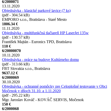
6/2000071
13.11.2020
Objednávka - klasické parkové lavice (7 ks)
(pdf - 304.54 kB)
EMPORO s.r.o., Bratislava - Staré Mesto
1806.34 €
11.11.2020
Objednávka - multifunkčná tlačiareň HP LaserJet 135w
(pdf - 130.57 kB)
František Majtán - Euronics TPD, Bratislava
110 €
6/20000070
10.11.2020
Objednávka - práce na budove Kultúrneho domu
(pdf - 313.66 kB)
FBT Slovakia s.r.o., Bratislava
9637.12 €
6/2000069
30.10.2020
Objednávka - ochranné pomôcky pre Celoplošné testovanie v Obci
Močenok v dňoch 31.10. a 1.11.2020
(pdf - 295.22 kB)
Mgr. Jaroslav Kováč - KOVÁČ SERVIS, Močenok
150 €
6/2000068