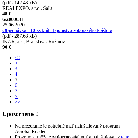
(pdf - 142.43 kB)
REALEXPO, s.r.o., Šaľa
48 €
6/2000031
25.06.2020
Objednávka - 10 ks kníh Tajomstvo zoborského kláštora
(pdf - 287.63 kB)
IKAR, a.s., Bratislava- Ružinov
90 €
<<
<
3
4
5
6
7
>
>>
Upozornenie !
Na prezeranie je potrebné mať nainštalovaný program
Acrobat Reader.
Program si môžete
zadarmo
stiahnuť a nainštalovať z
tejto