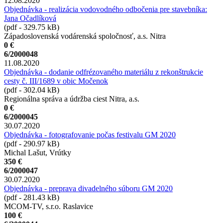
12.08.2020
Objednávka - realizácia vodovodného odbočenia pre stavebníka:
Jana Očadlíková
(pdf - 329.75 kB)
Západoslovenská vodárenská spoločnosť, a.s. Nitra
0 €
6/2000048
11.08.2020
Objednávka - dodanie odfrézovaného materiálu z rekonštrukcie
cesty č. III/1689 v obic Močenok
(pdf - 302.04 kB)
Regionálna správa a údržba ciest Nitra, a.s.
0 €
6/2000045
30.07.2020
Objednávka - fotografovanie počas festivalu GM 2020
(pdf - 290.97 kB)
Michal Lašut, Vrútky
350 €
6/2000047
30.07.2020
Objednávka - preprava divadelného súboru GM 2020
(pdf - 281.43 kB)
MCOM-TV, s.r.o. Raslavice
100 €