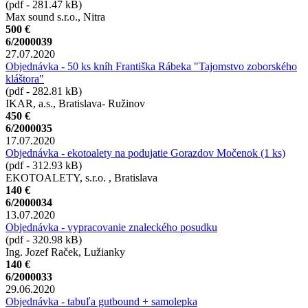
(pdf - 281.47 kB)
Max sound s.r.o., Nitra
500 €
6/2000039
27.07.2020
Objednávka - 50 ks kníh Františka Rábeka "Tajomstvo zoborského
kláštora"
(pdf - 282.81 kB)
IKAR, a.s., Bratislava- Ružinov
450 €
6/2000035
17.07.2020
Objednávka - ekotoalety na podujatie Gorazdov Močenok (1 ks)
(pdf - 312.93 kB)
EKOTOALETY, s.r.o. , Bratislava
140 €
6/2000034
13.07.2020
Objednávka - vypracovanie znaleckého posudku
(pdf - 320.98 kB)
Ing. Jozef Raček, Lužianky
140 €
6/2000033
29.06.2020
Objednávka - tabuľa gutbound + samolepka