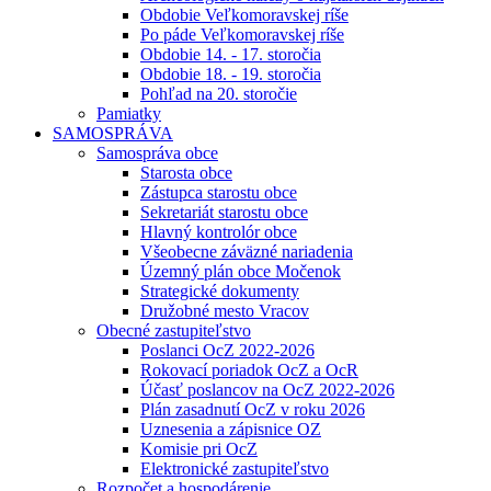
Obdobie Veľkomoravskej ríše
Po páde Veľkomoravskej ríše
Obdobie 14. - 17. storočia
Obdobie 18. - 19. storočia
Pohľad na 20. storočie
Pamiatky
SAMOSPRÁVA
Samospráva obce
Starosta obce
Zástupca starostu obce
Sekretariát starostu obce
Hlavný kontrolór obce
Všeobecne záväzné nariadenia
Územný plán obce Močenok
Strategické dokumenty
Družobné mesto Vracov
Obecné zastupiteľstvo
Poslanci OcZ 2022-2026
Rokovací poriadok OcZ a OcR
Účasť poslancov na OcZ 2022-2026
Plán zasadnutí OcZ v roku 2026
Uznesenia a zápisnice OZ
Komisie pri OcZ
Elektronické zastupiteľstvo
Rozpočet a hospodárenie