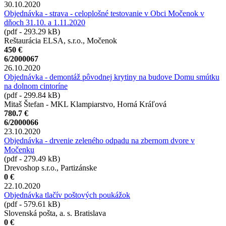
30.10.2020
Objednávka - strava - celoplošné testovanie v Obci Močenok v
dňoch 31.10. a 1.11.2020
(pdf - 293.29 kB)
Reštaurácia ELSA, s.r.o., Močenok
450 €
6/2000067
26.10.2020
Objednávka - demontáž pôvodnej krytiny na budove Domu smútku
na dolnom cintoríne
(pdf - 299.84 kB)
Mitaš Štefan - MKL Klampiarstvo, Horná Kráľová
780.7 €
6/2000066
23.10.2020
Objednávka - drvenie zeleného odpadu na zbernom dvore v
Močenku
(pdf - 279.49 kB)
Drevoshop s.r.o., Partizánske
0 €
22.10.2020
Objednávka tlačív poštových poukážok
(pdf - 579.61 kB)
Slovenská pošta, a. s. Bratislava
0 €