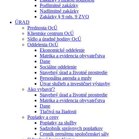
Podlimitné zakázky
Nadlimitné zakázky
Zakázky § 9 ods. 9 ZVO
ÚRAD
Prednosta OcÚ
Klientske centrum OcÚ
Sídlo a úradné hodiny OcÚ
Oddelenia OcÚ
Ekonomické oddelenie
Matrika a evidencia obyvateľstva
Dane
Sociálne oddelenie
Stavebný úrad a životné prostredie
Personálna agenda a mzdy
Útvar služieb a investičnej výstavby
Ako vybaviť?
Stavebný úrad a životné prostredie
Matrika a evidencia obyvateľstva
Dane
Tlačivá na žiadosti
Poplatky a ceny
Poplatky za služby
Sadzobník správnych poplatkov
Cenník prenájmu spoločenskej sály