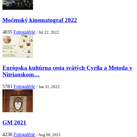
Močenský kinematograf 2022
4835
Fotogalérie
/ Júl 22, 2022
Európska kultúrna cesta svätých Cyrila a Metoda v
Nitrianskom…
5783
Fotogalérie
/ Jan 31, 2022
GM 2021
4238
Fotogalérie
/ Aug 06, 2021